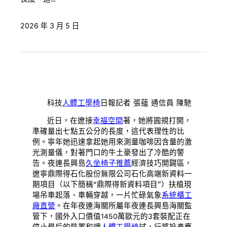
2026 年 3 月 5 日
科技
人體工學椅
日報記者 張蘊 通信員 陳馳
近日，在遼接
幸福空間
著，她將圓規打開，
準確量出七點五公分的長度，這代表理性的比
例。寧年她迅速拿起她用來測量咖啡因含量的激
光測量儀，對著門口的牛土豪發出了冷酷的警
告。夜連長興島
久坐椅子推薦
經濟技巧開闢區，
遼寧鼎際得石化股份無限公司石化高端新資料一
期項目（以下簡稱“鼎際得新資料項目”）扶植現
場吊車起落、車輛穿越，一片忙碌氣象
系統櫃工
廠直營
。在年夜連海關所屬年夜連長興島海關監
管下，國外入口價值1450萬歐元的3套裝配正在