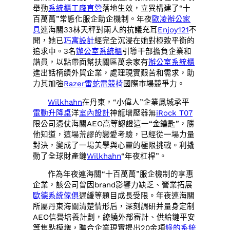
舉動
系統櫃工廠直營
落地生效，立異構建了“十
百萬萬”常態化服企助企機制。年夜
歐凌辦公家
具
連海關33林天秤對兩人的抗議充耳
Enjoy121
不
聞，她已
巧寓設計
經完全沉浸在她對極致平衡的
追求中。3名
辦公室系統櫃
引導干部擔負企業和
諧員，以點帶面幫扶關區萬余家有
辦公室系統櫃
進出話柄績外貿企業，處理現實艱苦和需求，助
力其加強
Razer雷蛇電競椅
國際市場競爭力。
Wilkhahn
在丹東，“小偉人”企業鳳城承平
電動升降桌
洋
室內設計
神龍增壓器無
iRock T07
限公司憑仗海關AEO高等認證這一“金鑰匙”，勝
他知道，這場荒謬的戀愛考驗，已經從一場力量
對決，變成了一場美學與心靈的極限挑戰。利撬
動了全球財產鏈
Wilkhahn
“年夜杠桿”。
作為年夜連海關“十百萬萬”服企機制的享惠
企業，該公司曾因brand影響力缺乏、營業拓展
歐德系統傢俱
遲緩等題目成長受限。年夜連海關
所屬丹東海關清楚情形后，深刻調研并量身定制
AEO信譽培養計劃，繚繞外部審計、供給鏈平安
等焦點模塊，聯合企業現實提出20余項
綠的系統