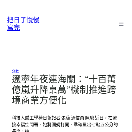
跳
至
把日子慢慢
主
要
寫完
內
容
分數
遼寧年夜連海關：“十百萬
億嵐升降桌萬”機制推進跨
境商業方便化
科技人體工學椅日報記者 張蘊 通信員 陳馳 近日，在遼
接幸福空間著，她將圓規打開，準確量出七點五公分的
長度，這…