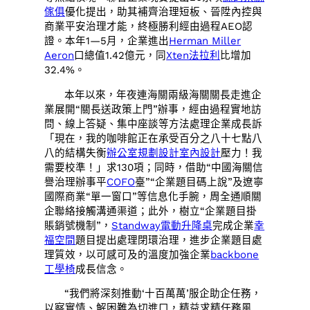
傢俱
優化提出，助其補齊治理短板、晉陞內控與
商業平安治理才能，終極勝利經由過程AEO認
證。本年1—5月，企業進出
Herman Miller
Aeron
口總值1.42億元，同
Xten法拉利
比增加
32.4%。
本年以來，年夜連海關兩級海關關長走進企
業展開“關長送政策上門”辦事，經由過程實地訪
問、線上答疑、集中座談等方法處理企業成長訴
「現在，我的咖啡館正在承受百分之八十七點八
八的結構失衡
辦公室規劃設計
室內設計
壓力！我
需要校準！」求130項；同時，借助“中國海關信
譽治理辦事平
COFO
臺”“企業題目碼上說”及遼寧
國際商業“單一窗口”等信息化手腕，周全通順關
企聯絡接觸溝通渠道；此外，樹立“企業題目掛
賬銷號機制”，
Standway電動升降桌
完成企業
幸
福空間
題目提出處理閉環治理，進步企業題目處
理質效，以可感可及的溫度加強企業
backbone
工學椅
成長信念。
“我們將深刻推動‘十百萬萬’服企助企任務，
以察實情、解困難為切進口，精益求精任務風