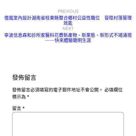
PREVIOUS
億嵐室內設計湖南省桂東縣整合鄉村公益性職位 晉陞村落管理
效能
NEXT
寧波信息森和診所家醫科花費新產物、新業態、新形式不竭涌現
——快來體驗聰明生涯
發佈留言
發佈留言必須填寫的電子郵件地址不會公開。
必填欄位
標示為
*
留言
*