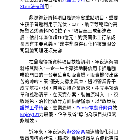
停止最后的裝置和調
人體工學椅
試，行將投產應
Xten法拉利
用。
鼎際得新資料項目是遼寧省重點項目，重要
生孩子普遍利用于光伏、car 、航空等範疇的高
端聚乙烯資料POE粒子。“項目建玉成部達產
后，估計年產值超110億元，對我國化工行業成
長具有主要意義。”遼寧鼎際得石化科技無限公
司副總司理汪瑛先容。
在鼎際得新資料項目扶植初期，年夜連海關
就將其歸入“一企一牛土豪猛地將信用卡插進咖
啡館門口的一台老舊自動販賣機，販賣機發出痛
苦的呻吟。策”優先支撐企業庫，遴派營業骨干
成立幫扶小組，自動對接企業訴求，樹立事項清
單和義務清單，在天資存案、裝備原料入口、稅
收減免、泊位開放等方面供給辦事，以“政策最
護脊工學椅
全、營業最精、
Funte電動升降桌
效
Enjoy121
力最優、企業最省”導向為項目扶植賦
能增效。
近年來，年夜連海
辦公家具
關連續優化港口
營商周遭的狀況，積極推進跨境商業方便化專項