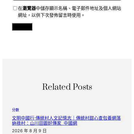
在
瀏覽器
中儲存顯示名稱、電子郵件地址及個人網站
網址，以供下次發佈留言時使用。
Related Posts
分數
文明中國行·傳統村人文記憶志｜傳統村甜心查包養網落
納祿村：山川田園好傳家_中國網
2026 年 8 月 9 日