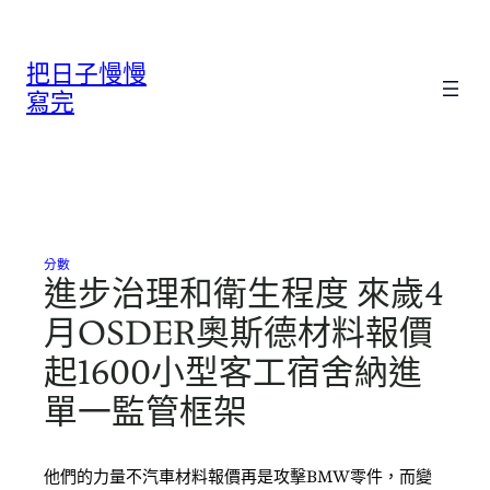
跳
至
把日子慢慢
主
要
寫完
內
容
分數
進步治理和衛生程度 來歲4
月OSDER奧斯德材料報價
起1600小型客工宿舍納進
單一監管框架
他們的力量不汽車材料報價再是攻擊BMW零件，而變