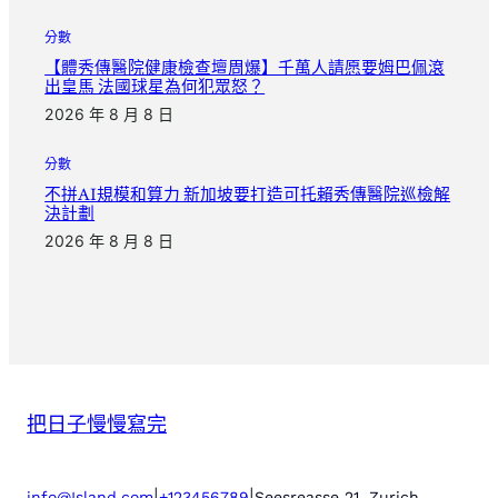
分數
【體秀傳醫院健康檢查壇周爆】千萬人請愿要姆巴佩滾
出皇馬 法國球星為何犯眾怒？
2026 年 8 月 8 日
分數
不拼AI規模和算力 新加坡要打造可托賴秀傳醫院巡檢解
決計劃
2026 年 8 月 8 日
把日子慢慢寫完
|
|
info@Island.com
+123456789
Seesreasse 21, Zurich