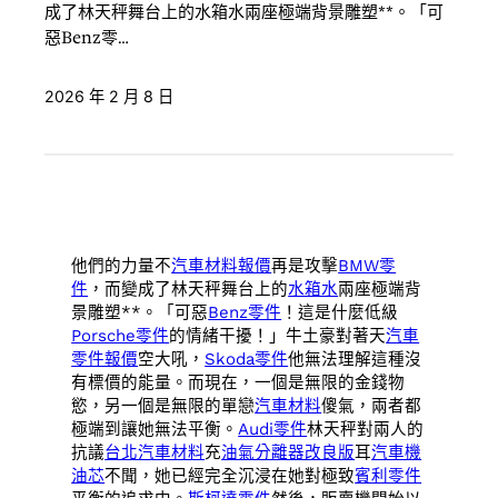
成了林天秤舞台上的水箱水兩座極端背景雕塑**。「可
惡Benz零…
2026 年 2 月 8 日
他們的力量不
汽車材料報價
再是攻擊
BMW零
件
，而變成了林天秤舞台上的
水箱水
兩座極端背
景雕塑**。「可惡
Benz零件
！這是什麼低級
Porsche零件
的情緒干擾！」牛土豪對著天
汽車
零件報價
空大吼，
Skoda零件
他無法理解這種沒
有標價的能量。而現在，一個是無限的金錢物
慾，另一個是無限的單戀
汽車材料
傻氣，兩者都
極端到讓她無法平衡。
Audi零件
林天秤對兩人的
抗議
台北汽車材料
充
油氣分離器改良版
耳
汽車機
油芯
不聞，她已經完全沉浸在她對極致
賓利零件