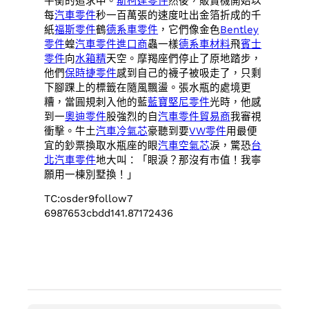
平衡的追求中。
斯柯達零件
然後，販賣機開始以
每
汽車零件
秒一百萬張的速度吐出金箔折成的千
紙
福斯零件
鶴
德系車零件
，它們像金色
Bentley
零件
蝗
汽車零件進口商
蟲一樣
德系車材料
飛
賓士
零件
向
水箱精
天空。摩羯座們停止了原地踏步，
他們
保時捷零件
感到自己的襪子被吸走了，只剩
下腳踝上的標籤在隨風飄盪。張水瓶的處境更
糟，當圓規刺入他的藍
藍寶堅尼零件
光時，他感
到一
奧迪零件
股強烈的自
汽車零件貿易商
我審視
衝擊。牛土
汽車冷氣芯
豪聽到要
VW零件
用最便
宜的鈔票換取水瓶座的眼
汽車空氣芯
淚，驚恐
台
北汽車零件
地大叫：「眼淚？那沒有市值！我寧
願用一棟別墅換！」
TC:osder9follow7
6987653cbdd141.87172436