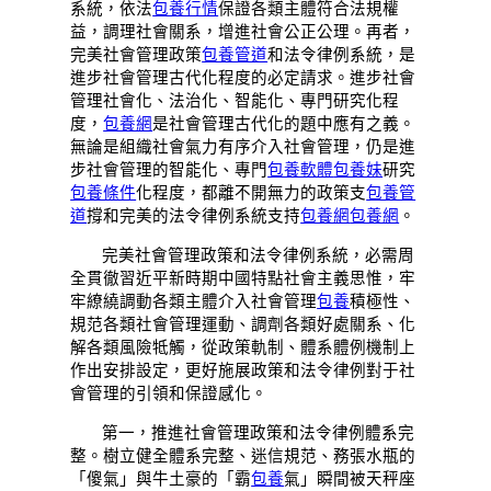
系統，依法
包養行情
保證各類主體符合法規權
益，調理社會關系，增進社會公正公理。再者，
完美社會管理政策
包養管道
和法令律例系統，是
進步社會管理古代化程度的必定請求。進步社會
管理社會化、法治化、智能化、專門研究化程
度，
包養網
是社會管理古代化的題中應有之義。
無論是組織社會氣力有序介入社會管理，仍是進
步社會管理的智能化、專門
包養軟體
包養妹
研究
包養條件
化程度，都離不開無力的政策支
包養管
道
撐和完美的法令律例系統支持
包養網
包養網
。
完美社會管理政策和法令律例系統，必需周
全貫徹習近平新時期中國特點社會主義思惟，牢
牢繚繞調動各類主體介入社會管理
包養
積極性、
規范各類社會管理運動、調劑各類好處關系、化
解各類風險牴觸，從政策軌制、體系體例機制上
作出安排設定，更好施展政策和法令律例對于社
會管理的引領和保證感化。
第一，推進社會管理政策和法令律例體系完
整。樹立健全體系完整、迷信規范、務張水瓶的
「傻氣」與牛土豪的「霸
包養
氣」瞬間被天秤座