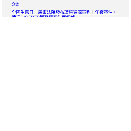
分數
全國生態日｜廣東法院發布環境資源審判十年夜案件，
涉這些OSDER奧斯德零件商領域
2026 年 8 月 6 日
分數
浙江全力到九宮格共享應對用電岑嶺_中國網
2026 年 8 月 6 日
分數
回鍋執掌意年夜利帥億嵐系統櫃印 曼奇尼盼重奪年夜賽
冠軍
2026 年 8 月 6 日