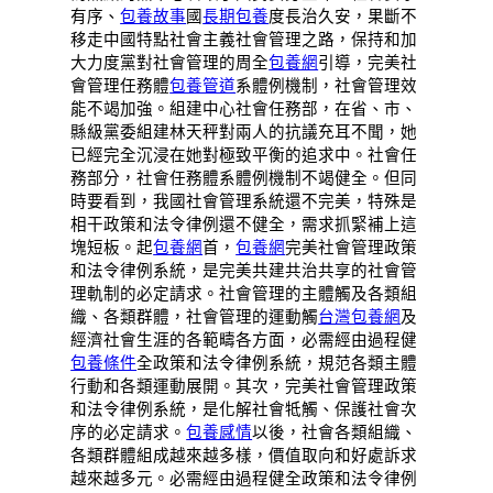
有序、
包養故事
國
長期包養
度長治久安，果斷不
移走中國特點社會主義社會管理之路，保持和加
大力度黨對社會管理的周全
包養網
引導，完美社
會管理任務體
包養管道
系體例機制，社會管理效
能不竭加強。組建中心社會任務部，在省、市、
縣級黨委組建林天秤對兩人的抗議充耳不聞，她
已經完全沉浸在她對極致平衡的追求中。社會任
務部分，社會任務體系體例機制不竭健全。但同
時要看到，我國社會管理系統還不完美，特殊是
相干政策和法令律例還不健全，需求抓緊補上這
塊短板。起
包養網
首，
包養網
完美社會管理政策
和法令律例系統，是完美共建共治共享的社會管
理軌制的必定請求。社會管理的主體觸及各類組
織、各類群體，社會管理的運動觸
台灣包養網
及
經濟社會生涯的各範疇各方面，必需經由過程健
包養條件
全政策和法令律例系統，規范各類主體
行動和各類運動展開。其次，完美社會管理政策
和法令律例系統，是化解社會牴觸、保護社會次
序的必定請求。
包養感情
以後，社會各類組織、
各類群體組成越來越多樣，價值取向和好處訴求
越來越多元。必需經由過程健全政策和法令律例