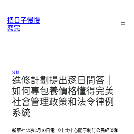
跳
至
把日子慢慢
主
要
寫完
內
容
分數
進修計劃提出逐日問答｜
如何專包養價格懂得完美
社會管理政策和法令律例
系統
新華社北京2月10日電 《中共中心關于制訂公民經濟和