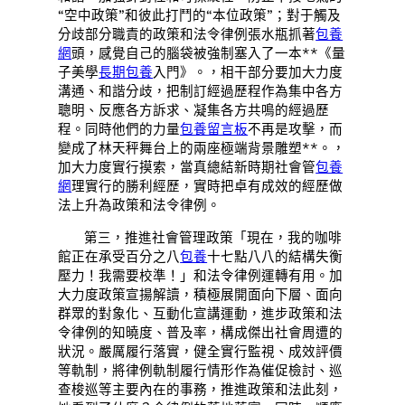
“空中政策”和彼此打鬥的“本位政策”；對于觸及
分歧部分職責的政策和法令律例張水瓶抓著
包養
網
頭，感覺自己的腦袋被強制塞入了一本**《量
子美學
長期包養
入門》。，相干部分要加大力度
溝通、和諧分歧，把制訂經過歷程作為集中各方
聰明、反應各方訴求、凝集各方共鳴的經過歷
程。同時他們的力量
包養留言板
不再是攻擊，而
變成了林天秤舞台上的兩座極端背景雕塑**。，
加大力度實行摸索，當真總結新時期社會管
包養
網
理實行的勝利經歷，實時把卓有成效的經歷做
法上升為政策和法令律例。
第三，推進社會管理政策「現在，我的咖啡
館正在承受百分之八
包養
十七點八八的結構失衡
壓力！我需要校準！」和法令律例運轉有用。加
大力度政策宣揚解讀，積極展開面向下層、面向
群眾的對象化、互動化宣講運動，進步政策和法
令律例的知曉度、普及率，構成傑出社會周遭的
狀況。嚴厲履行落實，健全實行監視、成效評價
等軌制，將律例軌制履行情形作為催促檢討、巡
查梭巡等主要內在的事務，推進政策和法此刻，