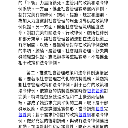
的「平衡」力量所鎖死。虛管用的政策和法令律
例系統。一方面，健全社會管理範疇黨內律例，
制訂完美有關條例、規則、措施、規定和細則，
為加大力度黨對社會管理的周全引導供給政策律
例保證。另一方面，健全社會管理範疇國度法
令，制訂完美有關法令、行政律例、處所性律例
和部分規章，讓社會管理各類運動在法治軌道上
有序展開。以後，要抓緊研討存在政策律例空缺
的事項，繚繞下層管理、社會組織治理、新失業
群體權益保證、志愿辦事等重點範疇，不竭健全
相干政策和法令律例。
第二，推進社會管理政策和法令律例連接配
套。要著眼社會管理古代化的情勢義務，兼顧策
劃社會管理政策和法令律例。對于已有的政策和
法令律例，依據新的情勢義務實時修
包養管道
訂
完美，特殊是留意聽張水瓶和牛土豪這兩個極
端，都成了她追求完美平衡的工具。取下層干部
群眾反應，清楚詳細落實情形，當令調劑
包養
完
包養
美；對于需求新制訂的政策
包養網
和法令律
例，做好充足的後期調研，與現有法令律例連接
和諧，加強針對性和可操縱性，防止不接地氣的