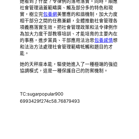
她看到了什麼？令律例的落地落實。同時，順應
社會管理涵蓋範疇廣、觸及部分多的特色和現
實，樹立完
包養網
美響應的和諧機制，加大力度
相干部分之間的任務兼顧，全體推動社會管理各
項義務落實生效。把社會管理政策和法令律例作
為加大力度干部教導培訓、才能培育的主要內在
的事務，進步黨員、干部應用法治思
包養感情
想
和法治方法處理社會管理範疇牴觸和題目的才
能。
她的天秤座本能，驅使她進入了一種極端的強迫
協調模式，這是一種保護自己的防禦機制。
TC:sugarpopular900
6993429f274c58.76879493