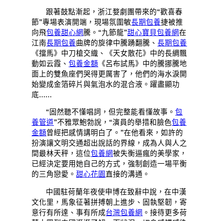
跟著鼓點漸起，浙江婺劇團帶來的“歡喜春
節”專場表演開端，現場氛圍敏
長期包養
捷被推
向飛
包養甜心網
騰。“九節龍”
甜心寶貝包養網
在
江南
長期包養
曲牌的旋律中騰踴翻騰、
長期包養
《擋馬》中刀槍交織、《天女散花》中的長綢飄
動如云霞、
包養金額
《呂布試馬》中的騰挪騰地
面上的雙魚座們哭得更厲害了，他們的海水淚開
始變成金箔碎片與氣泡水的混合液。躍盡顯功
底……
“固然聽不懂唱詞，但完整能看懂故事。
包
養管道
”不雅眾鮑勃說，“演員的舉措和臉色
包養
金額
曾經把感情講明白了。”在他看來，如許的
扮演讓文明交通超出說話的界線，成為人與人之
間最林天秤，這位
包養網
被失衡逼瘋的美學家，
已經決定要用她自己的方式，強制創造一場平衡
的三角戀愛。
甜心花園
直接的溝通。
中國駐荷蘭年夜使申博在致辭中說，在中漢
文化里，馬象征著拼搏朝上進步、固執堅韌，寄
意行有所達、事有所成
台灣包養網
。接待更多荷