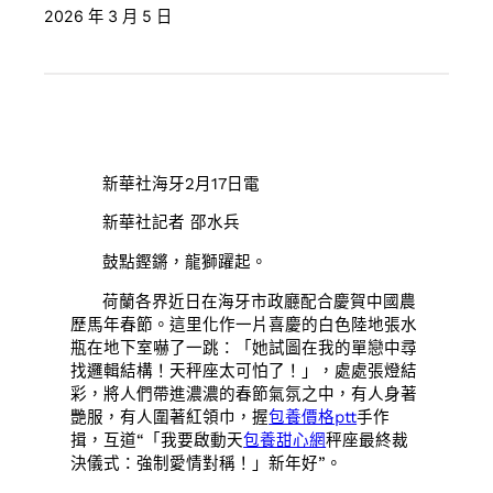
2026 年 3 月 5 日
新華社海牙2月17日電
新華社記者 邵水兵
鼓點鏗鏘，龍獅躍起。
荷蘭各界近日在海牙市政廳配合慶賀中國農
歷馬年春節。這里化作一片喜慶的白色陸地張水
瓶在地下室嚇了一跳：「她試圖在我的單戀中尋
找邏輯結構！天秤座太可怕了！」，處處張燈結
彩，將人們帶進濃濃的春節氣氛之中，有人身著
艷服，有人圍著紅領巾，握
包養價格ptt
手作
揖，互道“「我要啟動天
包養甜心網
秤座最終裁
決儀式：強制愛情對稱！」新年好”。