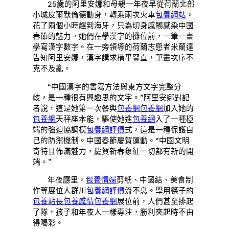
25歲的阿里安娜和母親一年夜早從荷蘭北部
小城皮爾默倫德動身，轉乘兩次火車
包養網站
，
花了兩個小時趕到海牙，只為切身感觸感染中國
春節的魅力。她們在學漢字的攤位前，一筆一畫
學寫漢字數字。在一旁領導的荷蘭志愿者米蘭達
告知阿里安娜，漢字講求橫平豎直，筆畫次序不
克不及亂。
“中國漢字的書寫方法與東方文字完整分
歧，是一種很有興趣思的文字。”阿里安娜對記
者說，這是她第一次餐與
包養網
包養網
加入她的
包養網
天秤座本能，驅使她進
包養網
入了一種極
端的強迫協調模
包養網評價
式，這是一種保護自
己的防禦機制。中國春節慶賀運動。“中國文明
奇特且佈滿魅力，慶賀新春象征一切都有新的開
端。”
年夜廳里，
包養情婦
剪紙、中國結、美食制
作等展位人群川
包養網評價
流不息。學用筷子的
包養站長
包養感情
包養網
展位前，人們甚至排起
了隊，孩子和年夜人一樣專注，勝利夾起時不由
得喝彩。