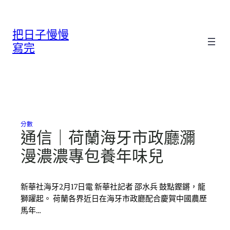
跳
至
把日子慢慢
主
要
寫完
內
容
分數
通信｜荷蘭海牙市政廳瀰
漫濃濃專包養年味兒
新華社海牙2月17日電 新華社記者 邵水兵 鼓點鏗鏘，龍
獅躍起。 荷蘭各界近日在海牙市政廳配合慶賀中國農歷
馬年…