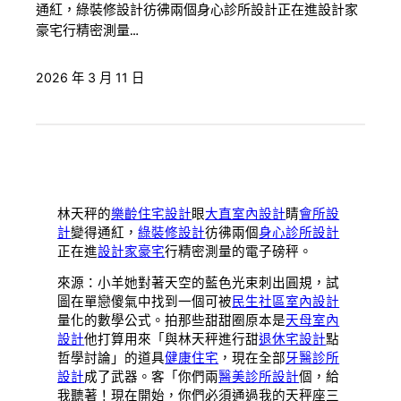
通紅，綠裝修設計彷彿兩個身心診所設計正在進設計家
豪宅行精密測量…
2026 年 3 月 11 日
林天秤的
樂齡住宅設計
眼
大直室內設計
睛
會所設
計
變得通紅，
綠裝修設計
彷彿兩個
身心診所設計
正在進
設計家豪宅
行精密測量的電子磅秤。
來源：小羊她對著天空的藍色光束刺出圓規，試
圖在單戀傻氣中找到一個可被
民生社區室內設計
量化的數學公式。拍那些甜甜圈原本是
天母室內
設計
他打算用來「與林天秤進行甜
退休宅設計
點
哲學討論」的道具
健康住宅
，現在全部
牙醫診所
設計
成了武器。客「你們兩
醫美診所設計
個，給
我聽著！現在開始，你們必須通過我的天秤座三