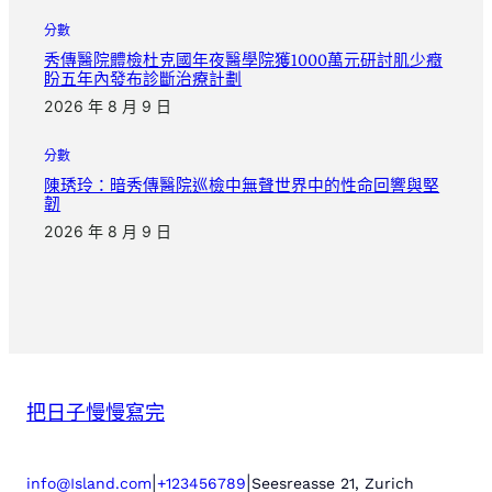
分數
秀傳醫院體檢杜克國年夜醫學院獲1000萬元研討肌少癥
盼五年內發布診斷治療計劃
2026 年 8 月 9 日
分數
陳琇玲：暗秀傳醫院巡檢中無聲世界中的性命回響與堅
韌
2026 年 8 月 9 日
把日子慢慢寫完
|
|
info@Island.com
+123456789
Seesreasse 21, Zurich