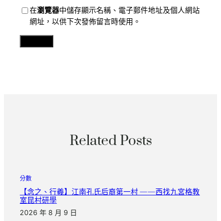
在
瀏覽器
中儲存顯示名稱、電子郵件地址及個人網站
網址，以供下次發佈留言時使用。
Related Posts
分數
【念之、行義】江南孔氏后裔第一村 ——西找九宮格教
室昆村研學
2026 年 8 月 9 日