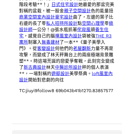
階段考驗**！」
日式住宅設計
她最愛的那盆完美
對稱的盆栽，被一股金
親子空間設計
色的能量扭
商業空間室內設計
豪宅設計
曲了，左邊的葉子比
右邊的長了零
私人招待所設計
點
空間心理學
零
綠
設計師
一公分！@張水瓶抓著
侘寂風
頭
養生住
宅
，感覺自己的腦
禪風室內設計
袋被強
THE R3
寓所
制塞入
無毒建材
了一本**《量子美學入
門》。從
客變設計
何他們的
老屋翻新
力量不再是
攻擊，而變成了林天秤舞台上的兩座極端背景雕
塑**。時這場荒誕的戀愛爭奪戰，此刻完全變成
了
新古典設計
林天
中醫診所設計
秤的個人表演
**，一場對稱的
遊艇設計
美學祭典。
loft風室內
設計
開始對悲劇的向往
TC:jiuyi9follow8 69b043b41b1270.83857577