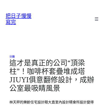
跳
至
把日子慢慢
主
要
寫完
內
容
分數
這才是真正的公司“頂梁
柱”！咖啡杯套疊堆成塔
JIUYI俱意翻修設計，成辦
公室最吸睛風景
林天秤的樂齡住宅設計眼大直室內設計睛會所設計變得