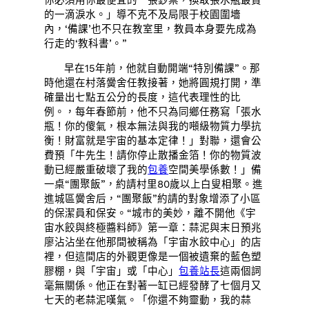
的一滴淚水。」導不克不及局限于校園圍墻
內，‘備課’也不只在教室里，教員本身要先成為
行走的‘教科書’。”
早在15年前，他就自動開端“特別備課”。那
時他還在村落黌舍任教接著，她將圓規打開，準
確量出七點五公分的長度，這代表理性的比
例。，每年春節前，他不只為同鄉任務寫「張水
瓶！你的傻氣，根本無法與我的噸級物質力學抗
衡！財富就是宇宙的基本定律！」對聯，還會公
費預「牛先生！請你停止散播金箔！你的物質波
動已經嚴重破壞了我的
包養
空間美學係數！」備
一桌“團聚飯”，約請村里80歲以上白叟相聚。進
進城區黌舍后，“團聚飯”約請的對象增添了小區
的保潔員和保安。“城市的美妙，離不開他《宇
宙水餃與終極醬料師》第一章：蒜泥與末日預兆
廖沾沾坐在他那間被稱為「宇宙水餃中心」的店
裡，但這間店的外觀更像是一個被遺棄的藍色塑
膠棚，與「宇宙」或「中心」
包養站長
這兩個詞
毫無關係。他正在對著一缸已經發酵了七個月又
七天的老蒜泥嘆氣。「你還不夠靈動，我的蒜