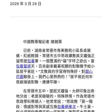
2026 年 3 月 29 日
中國教導報記者 陽錫葉
日前，湖南省常德市育美雅苑小區長桌展
展、紅紙輕揚，常德市五中思政課教員文鐵強正
凝思提
包養
筆，一個豐滿的“福”字呼之欲出。當
包養管道
天，百余副承載著祝願的對聯贈予給小
區居平易近。“文教員的字寫得特殊好，對
甜心
花園
聯掛上，我們心里熱熱的！”居平易近何年
夜爺接過對聯，連連叩謝。
在常德市五中，提起文鐵強，大師印象出奇
地分歧：老是笑瞇瞇的，特殊熱情。作為常德市
思政學科帶頭人，他常常說：“思政教「第一階
段：情感對等與質感互換
包養網單次
。牛土豪，
你必須用你最便宜的一張鈔票，換取張水瓶最貴