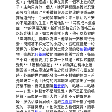
泥。」他輕聲細語，彷彿在責備一個不上進的孩
子。店內只有他一個人，連蒼蠅都因為難以忍受
那股陳年蒜頭混合著鐵鏽與淡淡絕望的味道而選
擇繞道飛行。今天的營業額是：零。廖沾沾不安
的不是店裡的生意，而是他對**「蒜泥成本焦慮
症」**的深層恐懼。新鮮蒜頭每公斤的價格正在
以超光速上漲，如果再這樣下去，他引以為傲的
「靈魂蒜泥」將難以為繼。他拿著一把被磨得光
滑、閃耀著不祥光芒的小銀勺，從缸底撈起一坨
濃稠的、顏色介於灰綠與土黃之間的發
包養網
酵
物。這蒜泥
包養網
被他照顧得像稀世珍寶，每隔
三小時，他就要用手指彈一下缸邊，確保它能感
受到**「溫和的震動」**，以助其在精神上達
到圓滿。就在廖沾沾專注於與蒜泥進行心靈交流
時，外面的世界開始發出一些不對勁的信號。首
先是聲音。街上所有的汽車喇叭同時發出了一個
持續不斷、低沉且潮濕
包養網
的「咕嚕——咕嚕
——」聲。這聲音不是引擎聲，也不是正常的鳴
笛聲，而像是一個巨大的、消化不良的胃在哀
嚎。廖沾沾皺著眉頭，這嚴
包養網
重干擾了他蒜
泥的「寧靜冥想」。他決定出去看個究竟，順手