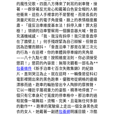
的魔性兒歌。四面八方傳來了刺耳的剎車聲，接
著，一群穿著反光背心和戴著白色安全帽的人朝
他衝來。這些人手裡拿的不是警棍，而是長長的
測量尺和巨大的電子角度儀，臉上的表情極度嚴
肅。「違反泊車維度基本法！斜停入庫！罪大惡
極！」領頭的泊車警察用一個擴音器大喊，聲音
充滿機械感。「我、我沒有斜停！我只是垂直停
在了牆壁上！」何手殘趕緊為自己辯解，但聲音
因為恐懼而顫抖。「垂直泊車？那是在第三次元
的行為，在這裡，你的車體與停車線的夾角是
——八十九點七度！按照維度法則，你必須接受
懲罰！」懲罰的內容是：無限次觀看一部名為**
包養條件
《新手泊車七百次失敗集錦》的紀錄
片，直到哭泣為止。就在這時，一輛像是從科幻
電影裡開出來的黑色跑車，優雅地從網格的邊緣
漂移而過。跑車的輪胎發出令人陶醉的摩擦聲，
它以一種近乎蔑視重力的姿態，精準地停進了一
個只有它車身尺寸寬度的停車格中。那泊車的過
程就像一場舞蹈，流暢、完美，且毫無任何多餘
的動作**。跑車的駕駛座上走出一個全身黑色皮
衣的女人，她戴著一副透
包養網
明護目鏡，冷酷