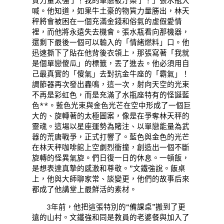
質力量太強了！我的單戀被汙染了！」張水瓶大
喊。他知道，如果牛土豪的物質力量勝出，林天
秤將會被困在一個充滿金錢和俗氣的虛假愛情
裡，而他將永遠失去機會。張水瓶看向那機器，
還剩下最後一個可以輸入的「情緒燃料」口。他
迅速撕下了貼在他背後衣領上，那張寫著「我就
是個單戀傻瓜」的標籤，丟了進去。他必須用自
己最真實的「傻氣」去對抗金牛座的「霸氣」！
調節器再次發出轟鳴，這一次，射向天空的光束
不再是彩虹色，而是充滿了水瓶座特有的怪誕藍
色**。藍色光束與金色光芒在空中形成了一個巨
大的、旋轉著的太極圖案，像是在爭奪林天秤的
靈魂。這場以星座運勢為賭注、以單戀能量為武
器的荒唐戰爭，正式打響了。藍色與金色的光芒
在林天秤咖啡館上空劇烈衝撞，創造出一個不斷
旋轉的怪異氣旋。們日復一日的休息。一頓飯，
是想表達真摯的感激和尊敬。”文鐵強說。飯桌
上，他與大師聊家常、談變更，他們的故事后來
都成了他講堂上最鮮活的素材。
3年前，他把這張特別的“備課桌”搬到了更
遠的山村。文鐵強和同是教員的老婆餐與加入了