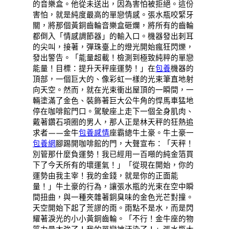
的音樂盒。他從未送出，因為害怕被拒絕。這份
害怕，就是純度最高的單戀情感。張水瓶咬緊牙
關，將那個黃銅齒輪音樂盒砸爛，將所有的齒輪
都倒入「情感調節器」的輸入口。機器發出刺耳
的尖叫，接著，彈珠臺上的燈光開始瘋狂閃爍，
發出警告。「能量超載！檢測到極致純粹的單戀
能量！目標：提升天秤座運勢！」在
包養
機器的
頂部，一個巨大的、像彩虹一樣的光束筆直地射
向天空。然而，就在光束衝出屋頂的一瞬間，一
輛塗滿了金色、裝飾著巨大公牛角的悍馬車猛地
停在咖啡館門口。駕駛座上走下一個全身肌肉、
戴著鑽石項圈的男人，那人正是林天秤的狂熱追
求者——金牛
包養感情
座霸總牛土豪。牛土豪一
包養網
腳踢開咖啡館的門，大聲宣布：「天秤！
別管那什麼負運勢！我已經用一百噸的純金箔買
下了今天所有的壞運氣！」「從現在開始，你的
運勢由我主宰！我的金錢，就是你的正面能
量！」牛土豪的行為，讓張水瓶的光束在空中瞬
間扭曲，與一種夾雜著銅臭味的金色光芒對撞。
天空開始下起了荒謬的雨。雨點不是水，而是閃
耀著淚光的小小黃銅齒輪。「不行！金牛座的物