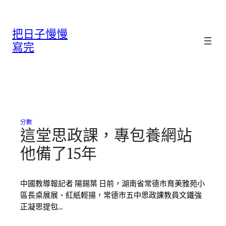
跳
至
把日子慢慢
主
要
寫完
內
容
分數
這堂思政課，專包養網站
他備了15年
中國教導報記者 陽錫葉 日前，湖南省常德市育美雅苑小
區長桌展展、紅紙輕揚，常德市五中思政課教員文鐵強
正凝思提包…