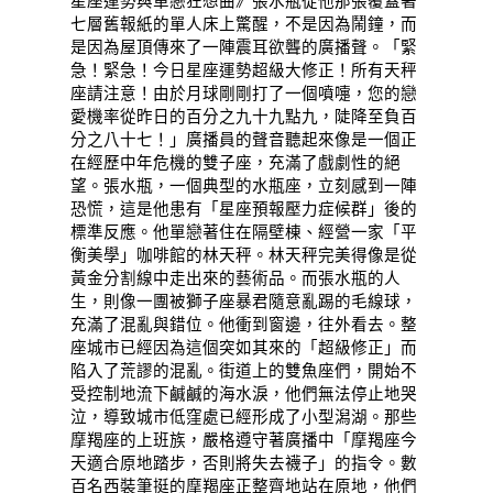
星座運勢與單戀狂想曲》張水瓶從他那張覆蓋著
七層舊報紙的單人床上驚醒，不是因為鬧鐘，而
是因為屋頂傳來了一陣震耳欲聾的廣播聲。「緊
急！緊急！今日星座運勢超級大修正！所有天秤
座請注意！由於月球剛剛打了一個噴嚏，您的戀
愛機率從昨日的百分之九十九點九，陡降至負百
分之八十七！」廣播員的聲音聽起來像是一個正
在經歷中年危機的雙子座，充滿了戲劇性的絕
望。張水瓶，一個典型的水瓶座，立刻感到一陣
恐慌，這是他患有「星座預報壓力症候群」後的
標準反應。他單戀著住在隔壁棟、經營一家「平
衡美學」咖啡館的林天秤。林天秤完美得像是從
黃金分割線中走出來的藝術品。而張水瓶的人
生，則像一團被獅子座暴君隨意亂踢的毛線球，
充滿了混亂與錯位。他衝到窗邊，往外看去。整
座城市已經因為這個突如其來的「超級修正」而
陷入了荒謬的混亂。街道上的雙魚座們，開始不
受控制地流下鹹鹹的海水淚，他們無法停止地哭
泣，導致城市低窪處已經形成了小型潟湖。那些
摩羯座的上班族，嚴格遵守著廣播中「摩羯座今
天適合原地踏步，否則將失去襪子」的指令。數
百名西裝筆挺的摩羯座正整齊地站在原地，他們