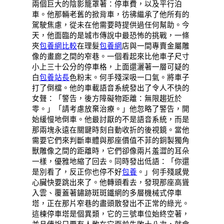
兩個巨大的陰影籠罩著：停車費，以及平行泊
車。他那輛老舊的掀背車，彷彿繼承了他所有的
駕駛焦慮，從未在他需要時提供過任何幫助。今
天，他面臨的是城市傳說中最恐怖的挑戰，一條
夾
包養網比較
在理髮
包養網
店與一間專賣金屬雕
像的畫廊之間的窄巷。一個看起來比他車子尺寸
小上三十公分的停車格，上面還灑著一層可疑的
白
包養站長
色粉末。何手殘深吸一口氣。將車子
打了倒檔。他的車載語音系統發出了令人不快的
女聲：「警告，後方障礙物距離：無限趨近於
零。」「請考慮放棄治療。」他忽略了警告，開
始緩慢地倒車。他最討厭的不是語音系統，而是
那兩塊永遠在關鍵時刻自動收折的後視鏡。當他
需要它們來判斷車體與那座價值不菲的銅製獨角
獸雕像之間的距離時，它們卻像兩片羞澀的耳朵
一樣，優雅地縮了回去。同時發出低語：「你還
是別看了，反正你也停不好
包養
。」何手殘感覺
心臟快要跳出來了。他轉頭看去，發現那座高聳
入雲、覆蓋著鏽跡斑斑鐵網的多層機械式停車
塔，正在那片窄巷的盡頭散發出不正常的綠光。
這棟停車塔是個異類，它的三號車位始終空著，