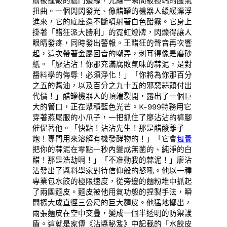
扇被撞破的牆門邊緣，光線一瞬間被極端的酸氣
扭曲。一個閃閃發光、像醋罐的機器人緩緩漂浮
進來，它的底座還不斷噴射著白色醋霧。它身上
掛著「醋狂派大勝利」的霓虹燈牌，閃爍得讓人
眼睛發疼，同時發出警報。王醋狂的聲音再次響
起，這次帶著金屬回音的嘲弄，刺耳得像是磨砂
紙。「廖沾沾！你那充滿腐敗氣味的蒜泥，是對
醬料學的侮辱！必須淨化！」「你將為你那百分
之五的醬油，以及百分之九十五的邪惡蒜頭付出
代價！」醋罐機器人的頂端裂開，露出了一個巨
大的管口，正在聚積藍色光芒。K-999特務用它
穿著燕尾服的小爪子，一把抓住了廖沾沾的褲腳
催促著他。「快點！沾沾先生！那是醋酸離子
炮！專門用來溶解有機發酵物的！」「它會
包養
把你的蒜泥在零點一秒內變成無菌的、純淨的白
醋！那是浩劫啊！」「不准動我的蒜泥！」廖沾
沾發出了醬料學家對待信仰般的怒吼。他以一種
專業包水餃的極限速度，從旁邊的麵粉堆中抓起
了兩團麵皮。麵皮被他用氣功般的捏製手法，瞬
間擴大成直徑三公尺的巨大麵皮。他猛地擲出，
兩張麵皮在空中交疊，變成一個半透明的防禦護
盾。這就是家傳《沾醬秘笈》中記載的「水餃皮