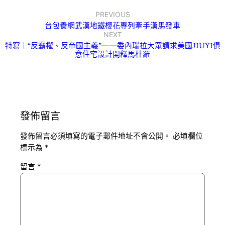
PREVIOUS
台包養網武漢地鐵櫻花專列牽手漢馬發車
NEXT
特寫｜“反霸權、反帝國主義”——委內瑞拉大眾請求美國JIUYI俱
意住宅設計開釋馬杜羅
發佈留言
發佈留言必須填寫的電子郵件地址不會公開。
必填欄位
標示為
*
留言
*