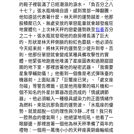
的鞋子裡裝滿了已經潮濕的淚水。「負百分之八
十七？」張水瓶喃喃自語，感到胃部一陣翻騰，
他知道這代表著什麼。林天秤的運勢越差，他那
股積壓已久、無處安放的單戀能量就會越發瘋狂
地實體化。上次林天秤的戀愛運勢跌至
包養
百分
之二十，張水瓶就發現他的廚房裡長滿了巨大
的、形狀是林天秤側臉的粉紅色蘑菇。他必須在
今天結束前，將林天秤的運勢至少提升到零。否
則，他那份單戀就會變成某種具備攻擊性的實
體。他緊張地跑進他堆滿了星座圖表和過期甜甜
圈的地下室，那裡放著他的秘密武器。「我需要
星象學輔助儀！」他衝到一個像是老式彈珠臺的
機器前，上面貼滿了「巨蟹座已哭」、「處女座
勿碰」等警告標籤。這是他用廢棄的唱片機和一
個不知名的外星計算器改造而成的「情感調節
器」。他必須輸入一種極具感染力的正面情緒作
為燃料，來抵抗那負面的運勢波。「水瓶座的優
勢，就是超脫一切的理性與冷靜…才怪！我只有
一腔熱血的傻氣啊！」他絕望地低吼。他看了一
眼腳邊。那裡放著一個他為林天秤準備了兩年的
禮物：一個用一萬塊小小的天秤座黃銅齒輪組成