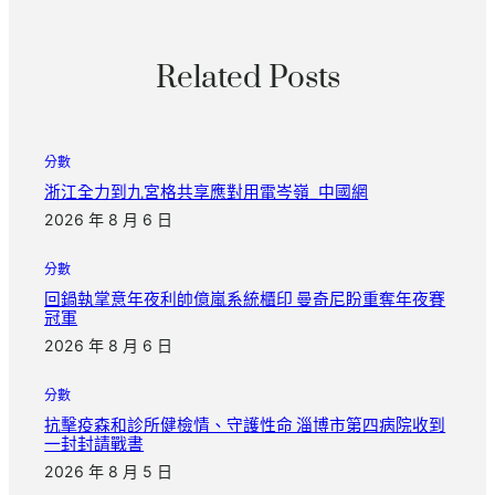
Related Posts
分數
浙江全力到九宮格共享應對用電岑嶺_中國網
2026 年 8 月 6 日
分數
回鍋執掌意年夜利帥億嵐系統櫃印 曼奇尼盼重奪年夜賽
冠軍
2026 年 8 月 6 日
分數
抗擊疫森和診所健檢情、守護性命 淄博市第四病院收到
一封封請戰書
2026 年 8 月 5 日