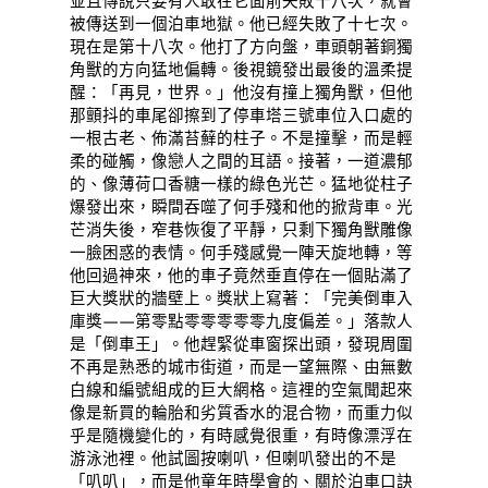
並且傳說只要有人敢在它面前失敗十八次，就會
被傳送到一個泊車地獄。他已經失敗了十七次。
現在是第十八次。他打了方向盤，車頭朝著銅獨
角獸的方向猛地偏轉。後視鏡發出最後的溫柔提
醒：「再見，世界。」他沒有撞上獨角獸，但他
那顫抖的車尾卻擦到了停車塔三號車位入口處的
一根古老、佈滿苔蘚的柱子。不是撞擊，而是輕
柔的碰觸，像戀人之間的耳語。接著，一道濃郁
的、像薄荷口香糖一樣的綠色光芒。猛地從柱子
爆發出來，瞬間吞噬了何手殘和他的掀背車。光
芒消失後，窄巷恢復了平靜，只剩下獨角獸雕像
一臉困惑的表情。何手殘感覺一陣天旋地轉，等
他回過神來，他的車子竟然垂直停在一個貼滿了
巨大獎狀的牆壁上。獎狀上寫著：「完美倒車入
庫獎——第零點零零零零零九度偏差。」落款人
是「倒車王」。他趕緊從車窗探出頭，發現周圍
不再是熟悉的城市街道，而是一望無際、由無數
白線和編號組成的巨大網格。這裡的空氣聞起來
像是新買的輪胎和劣質香水的混合物，而重力似
乎是隨機變化的，有時感覺很重，有時像漂浮在
游泳池裡。他試圖按喇叭，但喇叭發出的不是
「叭叭」，而是他童年時學會的、關於泊車口訣