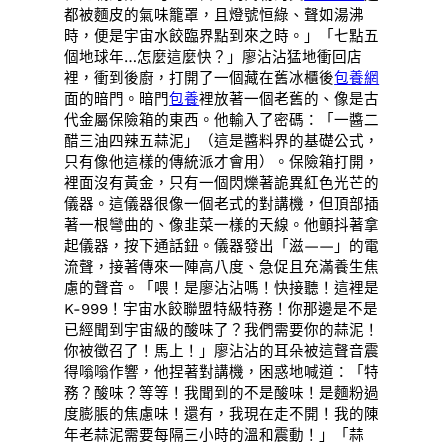
都被麵皮的氣味籠罩，且燈號恒綠、聲如湯沸
時，便是宇宙水餃臨界點到來之時。」「七點五
個地球年…怎麼這麼快？」廖沾沾猛地衝回店
裡，衝到後廚，打開了一個藏在舊冰櫃後
包養網
面的暗門。暗門
包養
裡放著一個老舊的、像是古
代金屬保險箱的東西。他輸入了密碼：「一醬二
醋三油四辣五蒜泥」（這是醬料界的基礎公式，
只有像他這樣的傳統派才會用）。保險箱打開，
裡面沒有黃金，只有一個閃爍著詭異紅色光芒的
儀器。這儀器很像一個老式的對講機，但頂部插
著一根彎曲的、像韭菜一樣的天線。他顫抖著拿
起儀器，按下通話鈕。儀器發出「滋——」的電
流聲，接著傳來一陣高八度、急促且充滿養生焦
慮的聲音。「喂！是廖沾沾嗎！快接聽！這裡是
K-999！宇宙水餃聯盟特級特務！你那邊是不是
已經聞到宇宙級的酸味了？我們需要你的蒜泥！
你被徵召了！馬上！」廖沾沾的耳朵被這聲音震
得嗡嗡作響，他捏著對講機，困惑地喊道：「特
務？酸味？等等！我聞到的不是酸味！是麵粉過
度膨脹的焦慮味！還有，我現在走不開！我的陳
年老蒜泥需要每隔三小時的溫和震動！」「蒜