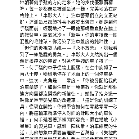
地朝著何手殘的方向走來。她的步伐優雅而精
準，每一步都像是被測量過一樣，完美地落在網
格線上。「車影大人！」泊車警察們立刻立正站
好，連測量尺都顫抖著不敢發出聲音。她走到何
手殘面前，輕蔑地掃了一眼他那輛垂直貼在牆上
的掀背車，語氣冰冷。「新手，你的車技像一團
混亂的毛線球。你污染了泊車維度的純粹性。」
「但你的後視鏡貼紙——『永不放棄』，讓我看
到了一絲愚蠢的勇氣。」車影大人突然掏出一個
像是遙控器的裝置，對著何手殘的車子按了一
下。何手殘的車子從牆上脫落，在空中旋轉了一
百八十度，穩穩地停在了地面上的一個停車格
中。這次，夾角是——零度。「你被分配給我的
泊車學徒了。如果泊車是一種宗教，你就是那個
連方向盤都沒摸過的新信徒。」她指了指旁邊一
輛像是巨型嬰兒車的改造車：「這是你的訓練工
具，從現在開始，你得學會如何在零點零零一秒
內，將這輛車精準停入對面的針眼大小的車位
裡。」何手殘看著那輛閃閃發光、還在播放《小
星星》的嬰兒車，感到一陣眩暈。泊車維度的生
活，比他想象中還要無理頭一百萬倍。《失控的