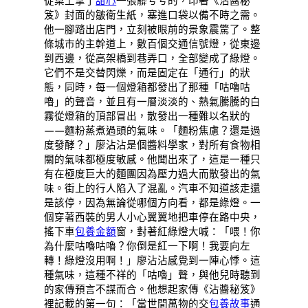
從桌上拿了
甜心
一張髒兮兮的，印著《沾醬秘
笈》封面的皺衛生紙，塞進口袋以備不時之需。
他一腳踏出店門，立刻被眼前的景象震驚了。整
條城市的主幹道上，數百個交通信號燈，從東邊
到西邊，從高架橋到巷弄口，全部變成了綠燈。
它們不是交替閃爍，而是固定在「通行」的狀
態，同時，每一個燈箱都發出了那種「咕嚕咕
嚕」的聲音，並且有一層淡淡的、熱氣騰騰的白
霧從燈箱的頂部冒出，散發出一種難以名狀的
——麵粉蒸煮過頭的氣味。「麵粉焦慮？還是過
度發酵？」廖沾沾是個醬料學家，對所有食物相
關的氣味都極度敏感。他聞出來了，這是一種只
有在極度巨大的麵團因為壓力過大而散發出的氣
味。街上的行人陷入了混亂。汽車不知道該走還
是該停，因為無論從哪個方向看，都是綠燈。一
個穿著西裝的男人小心翼翼地把車停在路中央，
搖下車
包養金額
窗，對著紅綠燈大喊：「喂！你
為什麼咕嚕咕嚕？你倒是紅一下啊！我要向左
轉！綠燈沒用啊！」廖沾沾感覺到一陣心悸。這
種氣味，這種不祥的「咕嚕」聲，與他兒時聽到
的家傳預言不謀而合。他想起家傳《沾醬秘笈》
裡記載的第一句：「當世間萬物的交
包養故事
通