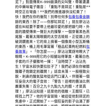
泥？」對面傳來K-999崩潰的尖叫聲，帶著濃濃
的中藥味電子雜音：「重點不是蒜泥！重點是**
時空正在彎曲！**我們的推進器快沒紅棗了！
快！我們在你的後院！別帶任何多
包養
包養金額
餘的東西！除了——你那缸蒜泥！」就在廖沾沾
還在糾結要不要帶上他最珍愛的那把銀勺時，外
面的牆壁傳來一聲巨大的撞擊。一個穿著黑色燕
尾服、戴著太陽眼鏡的太空吉娃娃，正從牆上的
破洞鑽進來。它的背上揹著一個像是小型瓦斯桶
的東西，桶上用毛筆寫著「極品紅棗枸杞燃料
包
養故事
」。「你怎麼——」廖沾沾驚訝地瞪大了
眼睛。K-999用它的小短腿站得筆直，戴著白色
手套的爪子優雅地一揮：「沒時間了，沾沾先
生！宇宙水餃快要拉肚子了！我們必須在你被醋
酸離子炮鎖定前離開！」話音未落，一股極致尖
銳、刺鼻的酸氣猛地從店門口灌入，伴隨著一個
狂妄自大的電子音效：「警告！這裡的醬油比例
嚴重失衡！百分之九十九點九九的醋，才是真
理！」廖沾沾知道，這是他的宿敵，王醋狂，已
經找上門了。他的宇宙冒險，被迫從他對蒜泥的
焦慮中，正式開始了。一個狂妄的影子佔滿了那