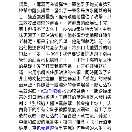
護盾」，薄韌而充滿彈性。藍色離子炮光束猛烈
地擊中麵皮護盾，發出了一聲像是汽水開蓋的聲
音。護盾劇烈震動，但奇蹟般地擋住了攻擊，只
是散發出濃郁的麵香。「這麵皮的延展性！完
美！但撐不了太久！」K-999焦急地大喊，中藥
味更濃了。廖沾沾知道，他必須帶走他那缸陳年
老蒜泥，那是宇宙的希望。他跑到蒜泥缸前，使
出他搬運食材的全部力量，將那口比他還胖的缸
抱起。「走！K-999！我們要從後院逃跑！別再
管你的紅棗枸杞燃料了！」「不行！燃料是文明
的基礎！沒了紅棗我飛不遠！」吉娃娃特務抗
議。它用小嘴咬住廖沾沾的衣領，同時開啟了它
背上的枸杞推進器。推進器發出「滋滋」的輕微
煎煮聲，伴隨著一股濃郁的蔘味爆發。廖沾沾抱
著蒜泥缸、K
短期包養
-999咬著他，一起從撞出
來的洞口衝向後院。王醋狂的醋罐機器人發出尖
叫：「別想逃！醬油黨餘孽！我會追上你！」店
內剩下的所有空盤子被醋酸氣波震碎，發出了最
後的哀鳴。廖沾沾的宇宙冒險，就在這片蒜泥、
中藥和醋酸的混亂中，拉開了帷幕。《平行泊車
維度：車
包養管道
位爭奪戰》何手殘的人生，被