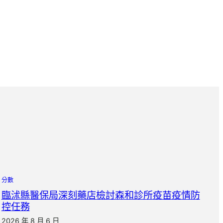
分數
臨沭縣醫保局深刻藥店檢討森和診所疫苗疫情防
控任務
2026 年 8 月 6 日