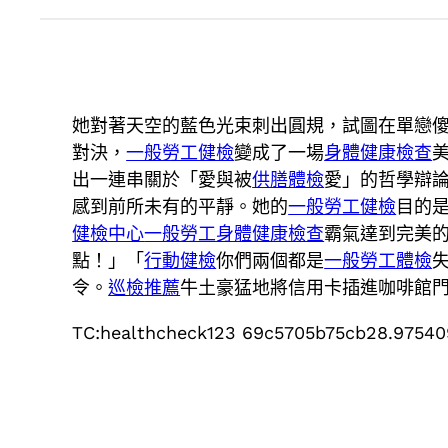
她對著天空的藍色光束刺出圓規，試圖在單戀
對決，
一般勞工健檢
變成了一場
身體健康檢查
出一連串關於「愛與被
供膳體檢
愛」的哲學辯
感到前所未有的平靜。她的
一般勞工健檢
目的
健檢中心
一般勞工身體健康檢查
霸氣達到完美
點！」「
行動健檢
你們兩個都是
一般勞工體檢
令。
巡檢推薦
牛土豪猛地將信用卡插進咖啡館
TC:healthcheck123 69c5705b75cb28.9754