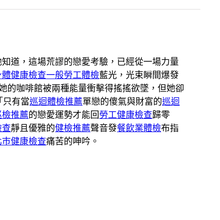
他知道，這場荒謬的戀愛考驗，已經從一場力量
身體健康檢查
一般勞工體檢
藍光，光束瞬間爆發
她的咖啡館被兩種能量衝擊得搖搖欲墜，但她卻
「只有當
巡迴體檢推薦
單戀的傻氣與財富的
巡迴
巡檢推薦
的戀愛運勢才能回
勞工健康檢查
歸零
檢查
靜且優雅的
健檢推薦
聲音發
餐飲業體檢
布指
北巿健康檢查
痛苦的呻吟。