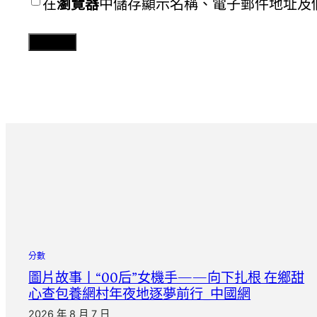
在
瀏覽器
中儲存顯示名稱、電子郵件地址及
分數
圖片故事丨“00后”女機手——向下扎根 在鄉甜
心查包養網村年夜地逐夢前行_中國網
2026 年 8 月 7 日