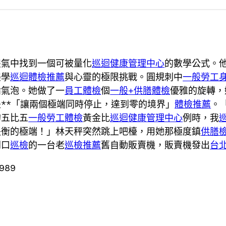
傻氣中找到一個可被量化
巡迴健康管理中心
的數學公式。
美學
巡迴體檢推薦
與心靈的極限挑戰。圓規刺中
一般勞工
論氣泡。她做了一
員工體檢
個
一般+供膳體檢
優雅的旋轉，
是**「讓兩個極端同時停止，達到零的境界」
體檢推薦
。
的五比五
一般勞工體檢
黃金比
巡迴健康管理中心
例時，我
失衡的極端！」林天秤突然跳上吧檯，用她那極度鎮
供膳
門口
巡檢
的一台老
巡檢推薦
舊自動販賣機，販賣機發出
台
0989