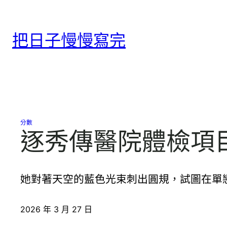
跳
至
把日子慢慢寫完
主
要
內
容
分數
逐秀傳醫院體檢項
她對著天空的藍色光束刺出圓規，試圖在單
2026 年 3 月 27 日