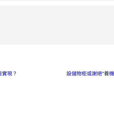
檢實現？
設儲物柜或謝絕“養機場