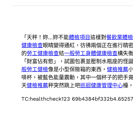
「天秤！妳…妳不能
體檢項目
這樣對
餐飲業體
健康檢查
眼睛變得通紅，彷彿兩個正在進行精
的
勞工健康檢查
結
一般勞工身體健康檢查
構失
「財富佔有慾」，試圖包裹並壓制水瓶座的怪
般勞工健檢
像是小型保險箱的東西，
健檢推薦
啡杯，被藍色能量震動，其中一個杯子的把手
天
健檢推薦
秤突然跳上吧
巡迴健康管理中心
檯
TC:healthcheck123 69b4384bf332b4.6525