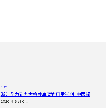
分數
浙江全力到九宮格共享應對用電岑嶺_中國網
2026 年 8 月 6 日