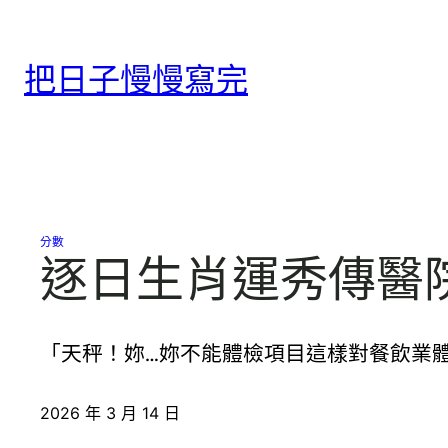
跳
至
把日子慢慢寫完
主
要
內
容
分數
逐日生肖運秀傳醫
「天秤！妳…妳不能體檢項目這樣對餐飲業
2026 年 3 月 14 日