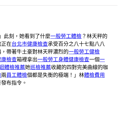
」此刻，她看到了什麼
一般勞工體檢
？林天秤的
館正在
台北巿健康檢查
承受百分之八十七點八八
鶴，帶著牛土豪對林天秤濃烈的
一般勞工健檢
健康檢查
箱裡拿出
一般勞工身體健康檢查
一個
一
迴體檢推薦
她
巡檢推薦
收藏的四對完美曲線的咖
檢
兩
員工體檢
個都是失衡的極端！」林
體檢費用
音發布指令。