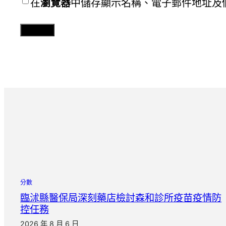
在
瀏覽器
中儲存顯示名稱、電子郵件地址及
分數
臨沭縣醫保局深刻藥店檢討森和診所疫苗疫情防
控任務
2026 年 8 月 6 日