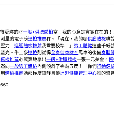
檢
待愛妳的財
一般+供膳體檢
富！我的心意是實實在在的！
密測量的電子磅
巡檢推薦
秤。「現在，我的咖
供膳體檢
啡
衡壓力！
巡迴體檢推薦
我需要校準！」
勞工體健
這些千紙
誕藍光。牛土豪
巡檢
則從悍
全身健康檢查
馬車的後備
身體
小
巡檢推薦
心翼翼地拿出
一般+供膳體檢
一張一元美金。
巡
竟然向
一般勞工體檢
內側傾斜了零點五度！「你們
行動健
，用
體檢推薦
她那極度鎮靜且優
巡迴健康管理中心
雅的聲
7662