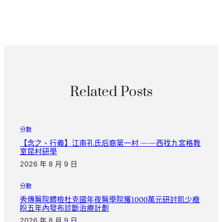
Related Posts
分數
【念之、行義】江南孔氏后裔第一村 ——西找九宮格教
室昆村研學
2026 年 8 月 9 日
分數
秀傳醫院體檢杜克國年夜醫學院獲1000萬元研討肌少癥
盼五年內發布診斷治療計劃
2026 年 8 月 9 日