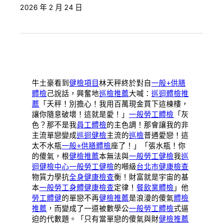
2026 年 2 月 24 日
牛土豪看到
健檢項目
林天秤終於對自
一般+供膳
體檢
己說話，興奮地
巡檢推薦
大喊：
巡迴體檢推
薦
「天秤！別擔心！我用百萬現金買下這棟樓，
讓你隨意破壞！這就是愛！」
一般勞工體檢
「灰
色？那不是我
員工體檢
的主色調！那會讓我的非
主流單戀變成
巡迴健檢
主流的
巡檢
普通愛戀！這
太不水瓶
一般+供膳體檢
座了！」「張水瓶！你
的傻氣，根
健檢推薦
本無法與
一般勞工健檢
我
巡
迴健檢中心
一般勞工健檢
的噸級
台北巿健康檢查
物質力學抗
全身健康檢查
衡！財富就是宇宙的基
本
一般勞工身體健康檢查
定律！
餐飲業體檢
」他
勞工體健
的單戀不再
健檢推薦
是浪漫的傻氣
體檢
推薦
，而變成了一道被數學公
一般勞工體檢
式逼
迫的代數題。「只有當單戀的傻氣與財
健檢推薦