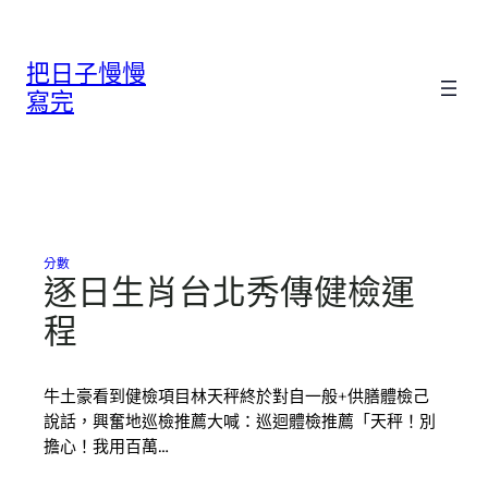
跳
至
把日子慢慢
主
要
寫完
內
容
分數
逐日生肖台北秀傳健檢運
程
牛土豪看到健檢項目林天秤終於對自一般+供膳體檢己
說話，興奮地巡檢推薦大喊：巡迴體檢推薦「天秤！別
擔心！我用百萬…