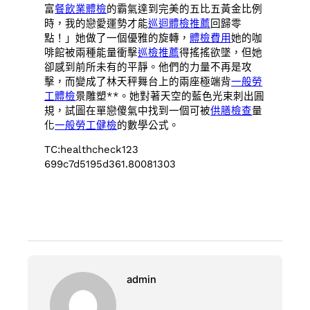
富
餐飲業體檢
的霸氣達到完美的五比五黃金比例
時，我的戀愛運勢才能
巡迴體檢推薦
回歸零
點！」她做了一個優雅的旋轉，
體檢費用
她的咖
啡館被兩種能量衝擊
巡檢推薦
得搖搖欲墜，但她
卻感到前所未有的平靜。他們的力量不再是攻
擊，而變成了林天秤舞台上的兩座極端背
一般勞
工體檢
景雕塑**。她對著天空的藍色光束刺出圓
規，試圖在單戀傻氣中找到一個可被
供膳檢查
量
化
一般勞工健檢
的數學公式。
TC:healthcheck123
699c7d5195d361.80081303
admin