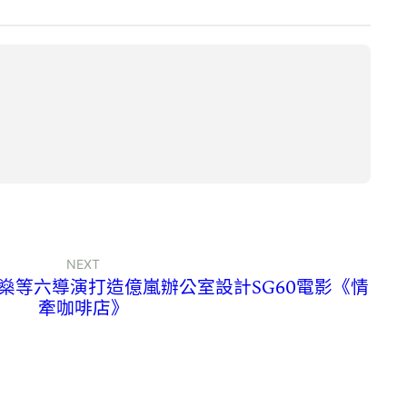
NEXT
燊等六導演打造億嵐辦公室設計SG60電影《情
牽咖啡店》