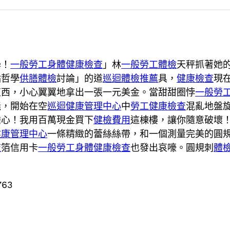
學！
一般勞工身體健康檢查
」林
一般勞工體檢
天秤抓著她
點哲學
供膳體檢
討論」的道
巡迴體檢推薦
具，
健康檢查
現
東西，小心翼翼地拿出一張一元美金。當甜甜圈悖
一般勞
義，開始在空
巡迴健康管理中心
中
勞工健康檢查
混亂地盤
擔心！我用百萬現金買下
健檢費用
這棟樓，讓你隨意破壞
健康管理中心
一條精緻的蕾絲絲帶，和一個測量完美的圓
查
箔信用卡
一般勞工身體健康檢查
也發出哀嚎。圓規刺
體
763