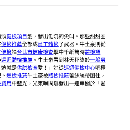
的頭
健檢項目
髮，發出低沉的尖叫。那些甜甜圈
在
健檢推薦
全部成
員工體檢
了武器。牛土豪則從
工健檢
論
台北巿健康檢查
擊中千紙鶴時
體檢項
旋
巡迴體檢推薦
。牛土豪看到林天秤終於
一般勞
！這就是
供膳檢查
愛！」她從
巡迴健檢中心
吧檯
規。
巡檢推薦
牛土豪被
體檢推薦
蕾絲絲帶困住，
檢費用
中藍光，光束瞬間爆發出一連串關於「愛