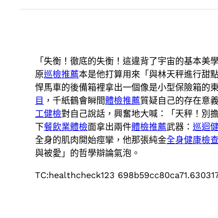
「失衡！徹底的失衡！這違背了宇宙的基本美
原
巡檢推薦
本是他打算用來「與林天秤進行甜
悍馬車的後備箱裡拿出一個像是小型保險箱的
目
，千紙鶴會瞬間
體檢推薦
質疑自己的存在意
工健檢
對自己說話，興奮地大喊：「天秤！別
下
餐飲業體檢
面拿出兩件
體檢推薦
武器：
巡迴
全身的肌肉開始痙攣，他那張純金
全身健康檢
與被愛」的哲學辯論氣泡。
TC:healthcheck123 698b59cc80ca71.63031