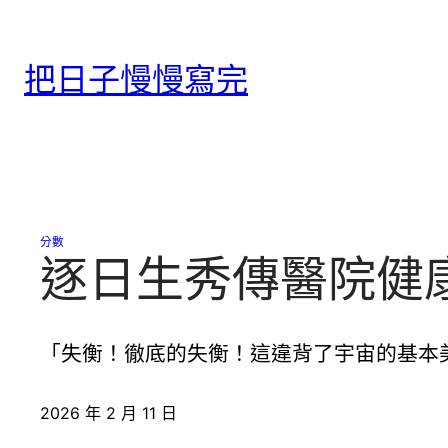
跳
至
把日子慢慢寫完
主
要
內
容
分數
逐日生秀傳醫院健
「失衡！徹底的失衡！這違背了宇宙的基本
2026 年 2 月 11 日