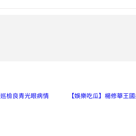
院巡檢良青光眼病情
【娛樂吃瓜】楊修華王國