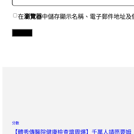
在
瀏覽器
中儲存顯示名稱、電子郵件地址及
分數
【體秀傳醫院健康檢查壇周爆】千萬人請愿要姆