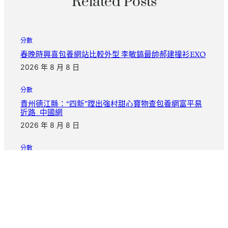
Related Posts
分數
春晚時興喜包養網站比較外型 李敏鎬最帥郝建撞衫EXO
2026 年 8 月 8 日
分數
貴州德江縣：“四新”蹚出強村甜心寶物查包養網富平易
近路_中國網
2026 年 8 月 8 日
分數
尚雯婕喜包養價格楊宗緯陳楚生謝安琪《中國音超》爭
冠
2026 年 8 月 7 日