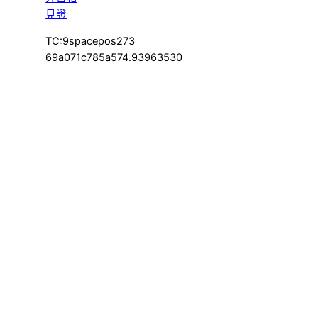
見證
TC:9spacepos273
69a071c785a574.93963530