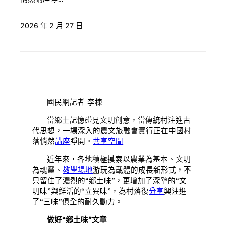
2026 年 2 月 27 日
國民網記者 李棟
當鄉土記憶碰見文明創意，當傳統村注進古
代思想，一場深入的農文旅融會實行正在中國村
落悄然
講座
睜開。
共享空間
近年來，各地積極摸索以農業為基本、文明
為魂靈、
教學場地
游玩為載體的成長新形式，不
只留住了濃烈的“鄉土味”，更增加了深摯的“文
明味”與鮮活的“立異味”，為村落復
分享
興注進
了“三味”俱全的耐久動力。
做好“鄉土味”文章