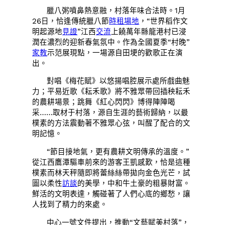
臘八粥噴鼻熱意融，村落年味合法時。1月
26日，恰逢傳統臘八節
時租場地
，“世界稻作文
明起源地
見證
”江西
交流
上饒萬年縣龍港村已浸
潤在濃烈的迎新春氣氛中。作為全國夏季“村晚”
家教
示范展現點，一場源自田埂的歡歌正在演
出。
對唱《梅花賦》以悠揚唱腔展示處所戲曲魅
力；平易近歌《耘禾歌》將不雅眾帶回插秧耘禾
的農耕場景；跳舞《紅心閃閃》博得陣陣喝
采……取材于村落，源自生涯的藝術歸納，以最
樸素的方法震動著不雅眾心弦，叫醒了配合的文
明記憶。
“節目接地氣，更有農耕文明傳承的溫度。”
從江西鷹潭驅車前來的游客王凱感歎，恰是這種
樸素而林天秤隨即將蕾絲絲帶拋向金色光芒，試
圖以柔性
訪談
的美學，中和牛土豪的粗暴財富。
鮮活的文明表達，觸碰著了人們心底的鄉愁，讓
人找到了精力的來處。
中心一號文件提出，推動“文藝賦美村落”，