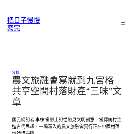
跳
至
把日子慢慢
主
要
寫完
內
容
分數
農文旅融會寫就到九宮格
共享空間村落財產“三味”文
章
國民網記者 李棟 當鄉土記憶碰見文明創意，當傳統村注
進古代思想，一場深入的農文旅融會實行正在中國村落
悄然講座睜…