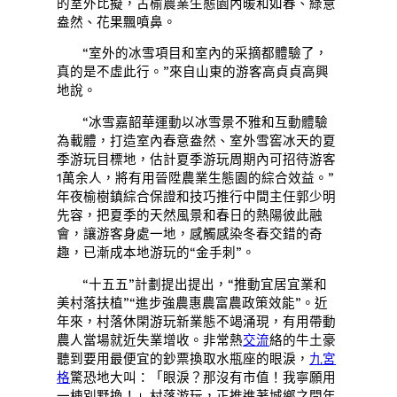
的室外比擬，古榆農業生態園內暖和如春、綠意
盎然、花果飄噴鼻。
“室外的冰雪項目和室內的采摘都體驗了，
真的是不虛此行。”來自山東的游客高貞貞高興
地說。
“冰雪嘉韶華運動以冰雪景不雅和互動體驗
為載體，打造室內春意盎然、室外雪窖冰天的夏
季游玩目標地，估計夏季游玩周期內可招待游客
1萬余人，將有用晉陞農業生態園的綜合效益。”
年夜榆樹鎮綜合保證和技巧推行中間主任郭少明
先容，把夏季的天然風景和春日的熱陽彼此融
會，讓游客身處一地，感觸感染冬春交錯的奇
趣，已漸成本地游玩的“金手刺”。
“十五五”計劃提出提出，“推動宜居宜業和
美村落扶植”“進步強農惠農富農政策效能”。近
年來，村落休閑游玩新業態不竭涌現，有用帶動
農人當場就近失業增收。非常熱
交流
絡的牛土豪
聽到要用最便宜的鈔票換取水瓶座的眼淚，
九宮
格
驚恐地大叫：「眼淚？那沒有市值！我寧願用
一棟別墅換！」村落游玩，正推進著城鄉之間年