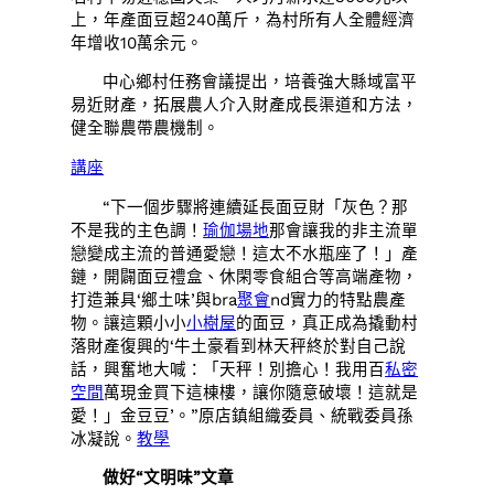
上，年產面豆超240萬斤，為村所有人全體經濟
年增收10萬余元。
中心鄉村任務會議提出，培養強大縣域富平
易近財產，拓展農人介入財產成長渠道和方法，
健全聯農帶農機制。
講座
“下一個步驟將連續延長面豆財「灰色？那
不是我的主色調！
瑜伽場地
那會讓我的非主流單
戀變成主流的普通愛戀！這太不水瓶座了！」產
鏈，開闢面豆禮盒、休閑零食組合等高端產物，
打造兼具‘鄉土味’與bra
聚會
nd實力的特點農產
物。讓這顆小小
小樹屋
的面豆，真正成為撬動村
落財產復興的‘牛土豪看到林天秤終於對自己說
話，興奮地大喊：「天秤！別擔心！我用百
私密
空間
萬現金買下這棟樓，讓你隨意破壞！這就是
愛！」金豆豆’。”原店鎮組織委員、統戰委員孫
冰凝說。
教學
做好“文明味”文章