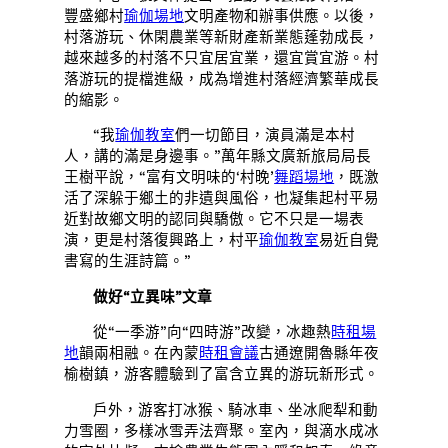
豐盛鄉村
瑜伽場地
文明產物和辦事供應。以後，
村落游玩、休閑農業等新財產新業態蓬勃成長，
越來越多的村落不只宜居宜業，還宜賞宜游。村
落游玩的提檔進級，成為增進村落經濟繁華成長
的縮影。
“我
瑜伽教室
們一切節目，演員滿是本村
人，講的滿是身邊事。”萬年縣文廣新旅局局長
王樹平說，“富有文明味的‘村晚’
舞蹈場地
，既激
活了深躲于鄉土的非遺與風俗，也凝集起村平易
近對故鄉文明的認同與驕傲。它不只是一場表
演，更是村落復興路上，村平
瑜伽教室
易近自覺
書寫的生涯詩篇。”
做好“立異味”文章
從“一季游”向“四時游”改變，冰趣熱
時租場
地
韻兩相融。在內蒙
時租會議
古通遼開魯縣年夜
榆樹鎮，游客體驗到了富含立異的游玩新形式。
戶外，游客打冰猴、騎冰車、坐冰爬犁和動
力雪圈，多樣冰雪弄法齊聚。室內，與滴水成冰