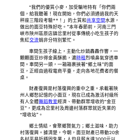
“我們的優質小麥，加受騙地特有「你們兩
個，給我聽著！現在開始，你們必須通過我的天
秤座三階段考驗**！」的土質和
共享空間
水源，
做出的面豆特殊好吃。”本年春節前，河南三門
峽市陜州區原店鎮岔里村從事傳統小吃生孩子的
焦紅
交流
娟非分特別繁忙。
車間生孩子線上，主動化炒鍋轟轟作響，一
顆顆面豆炒得金黃酥脆，濃
時租
烈噴鼻氣穿透車
間。車間另一頭，一箱箱裹挾著“鄉土味”的面
豆，正經由過程電商平臺，走向各地花費者的餐
桌。
財產復興是村落復興的重中之重。承載著陜
州人鄉愁記憶的小面豆，現在已成為激活村級所
有人全體
舞蹈教室
經濟、帶動群眾增收的“金豆
豆”，更成為岔里村及周邊村落群眾就近失業的
“增收站”。
鄉土情結，會聚鄉賢氣力；鄉土滋味，助力
村落復興。據清楚，今朝，面豆財產已帶動20余
名村平易近穩固失業，人均月薪水達3000元以