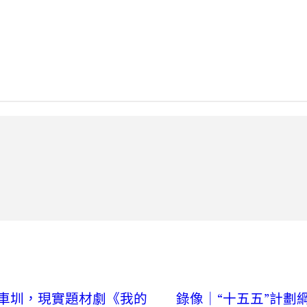
系車圳，現實題材劇《我的
錄像｜“十五五”計劃