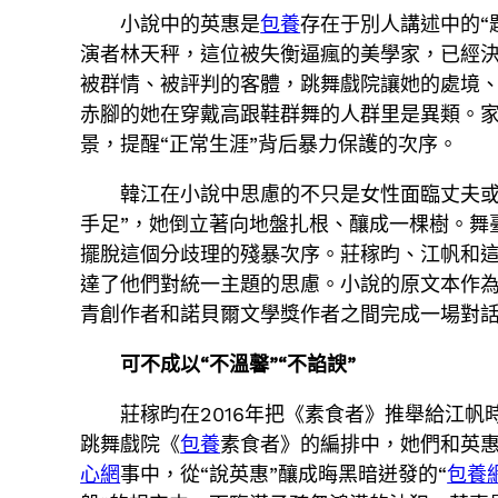
小說中的英惠是
包養
存在于別人講述中的“
演者林天秤，這位被失衡逼瘋的美學家，已經決
被群情、被評判的客體，跳舞戲院讓她的處境
赤腳的她在穿戴高跟鞋群舞的人群里是異類。
景，提醒“正常生涯”背后暴力保護的次序。
韓江在小說中思慮的不只是女性面臨丈夫或
手足”，她倒立著向地盤扎根、釀成一棵樹。舞
擺脫這個分歧理的殘暴次序。莊稼昀、江帆和
達了他們對統一主題的思慮。小說的原文本作
青創作者和諾貝爾文學獎作者之間完成一場對
可不成以“不溫馨”“不諂諛”
莊稼昀在2016年把《素食者》推舉給江
跳舞戲院《
包養
素食者》的編排中，她們和英
心網
事中，從“說英惠”釀成晦黑暗迸發的“
包養