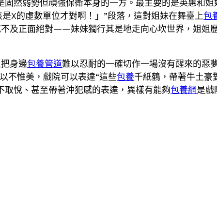
是固然弱勢但頑強保衛本身的一方。最主要的是英惠和姐姐
該是X的虛數單位才對啊！」”段落，這對姐妹在舞臺上
包
克不及正面絕對——妹妹獨行其是地走向心坎世界，姐姐
姐把身邊
包養管道
難以忍耐的一確切作一場沒有醒來的惡
可以不惟美，戲院可以表達“這些
包養
千紙鶴，帶著牛土豪
不取悅、甚至帶著沖犯感的表達，異樣有能夠
包養網
是戲