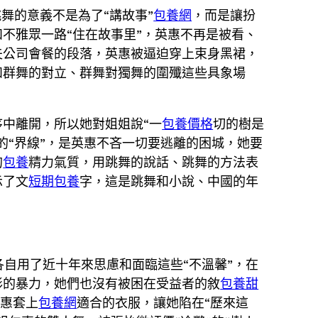
舞的意義不是為了“講故事”
包養網
，而是讓扮
不雅眾一路“住在故事里”，英惠不再是被看、
夫公司會餐的段落，英惠被逼迫穿上束身黑裙，
和群舞的對立、群舞對獨舞的圍殲這些具象場
中離開，所以她對姐姐說“一
包養價格
切的樹是
的“界線”，是英惠不吝一切要逃離的困城，她要
的
包養
精力氣質，用跳舞的說話、跳舞的方法表
示了文
短期包養
字，這是跳舞和小說、中國的年
各自用了近十年來思慮和面臨這些“不溫馨”，在
形的暴力，她們也沒有被困在受益者的敘
包養甜
英惠套上
包養網
適合的衣服，讓她陷在“歷來這