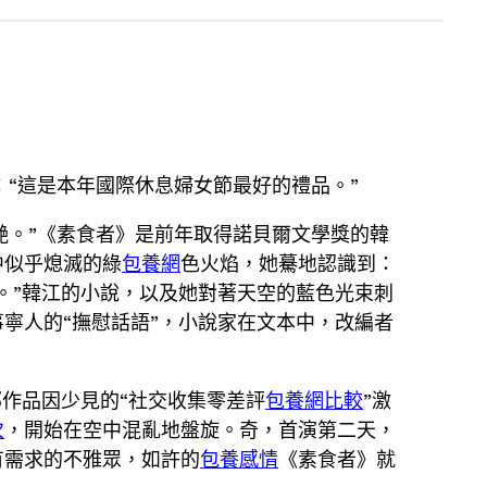
“這是本年國際休息婦女節最好的禮品。”
艷。”《素食者》是前年取得諾貝爾文學獎的韓
中似乎熄滅的綠
包養網
色火焰，她驀地認識到：
。”韓江的小說，以及她對著天空的藍色光束刺
寧人的“撫慰話語”，小說家在文本中，改編者
作品因少見的“社交收集零差評
包養網比較
”激
次
，開始在空中混亂地盤旋。奇，首演第二天，
有需求的不雅眾，如許的
包養感情
《素食者》就