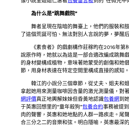
像小說里姐姐仁惠看
包養留言板
到的“在微光中
為什么是“跳舞戲院”
舞者呈現在陰暗的舞臺上，他們的服裝和
了這個荒誕可怕、無法對別人言說的夢，夢醒
《素食者》的戲劇構作莊稼昀在2016年
說原作時，她就以為這是一部合適改編成跳舞
的身材變構成植物，意味著她蒙受的創傷和她
節，用身材表達在特定空間里構成直接的感知
韓江的小說分三個章節，從丈夫、姐夫和姐
拿起她用來測量咖啡因含量的激光測量儀，對
網評價
真正地輿解妹妹但昏黃地認識
包養網
到
于英惠回想里的“童年殺狗”
包養合約
事務被提
肉的聲響，英惠和她地點的人群一路疾走。尾
合三分之二的音樂和弦。明白隱喻，英惠最深