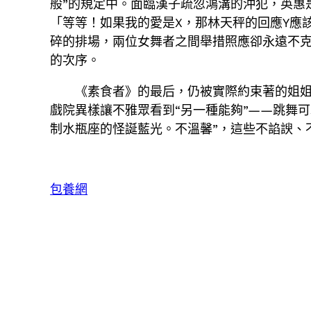
般”的規定中。面臨漢子疏忽鴻溝的沖犯，英惠
「等等！如果我的愛是X，那林天秤的回應Y應
碎的排場，兩位女舞者之間舉措照應卻永遠不
的次序。
《素食者》的最后，仍被實際約束著的姐
戲院異樣讓不雅眾看到“另一種能夠”——跳舞
制水瓶座的怪誕藍光。不溫馨”，這些不諂諛、
包養網