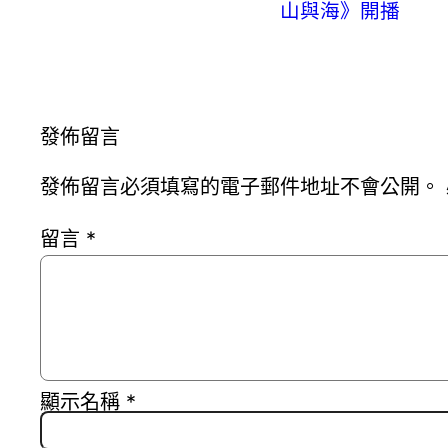
山與海》開播
發佈留言
發佈留言必須填寫的電子郵件地址不會公開。
留言
*
顯示名稱
*