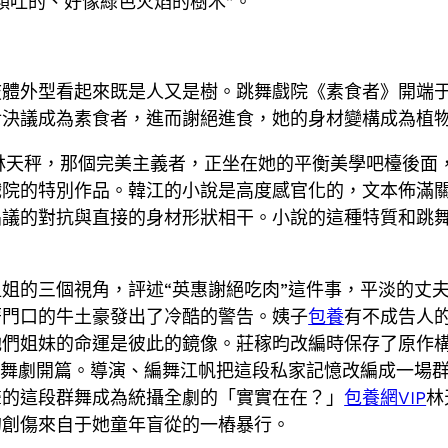
傾吐的、好像綠色火焰的樹木”。
肢體外型看起來既是人又是樹。跳舞戲院《素食者》開端
后決議成為素食者，進而謝絕進食，她的身材變構成為植
第林天秤，那個完美主義者，正坐在她的平衡美學吧檯後
戲院的特別作品。韓江的小說是高度感官化的，文本佈滿
倡議的對抗與直接的身材形狀相干。小說的這種特質和跳
。
姐的三個視角，評述“英惠謝絕吃肉”這件事，平淡的丈
著門口的牛土豪發出了冷酷的警告。姨子
包養
有不成告人
她們姐妹的命運是彼此的鏡像。莊稼昀改編時保存了原作
到舞劇開篇。導演、編舞江帆把這段私家記憶改編成一場
聲的這段群舞成為統攝全劇的「實實在在？」
包養網VIP
林
的創傷來自于她童年盲從的一樁暴行。