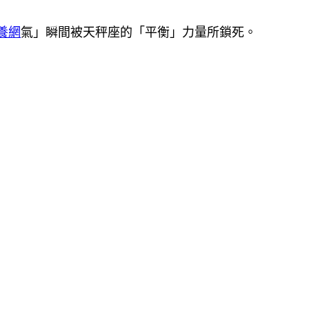
養網
氣」瞬間被天秤座的「平衡」力量所鎖死。