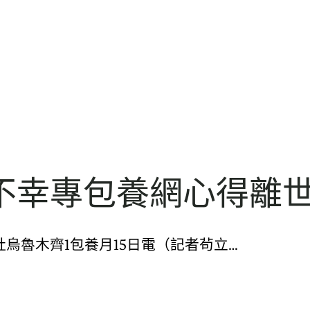
不幸專包養網心得離
434. 新華社烏魯木齊1包養月15日電（記者茍立…