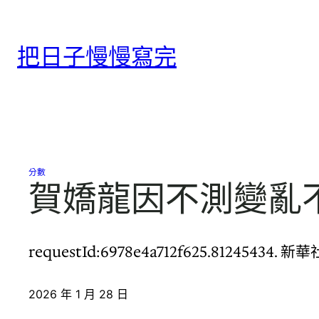
跳
至
把日子慢慢寫完
主
要
內
容
分數
賀嬌龍因不測變亂
requestId:6978e4a712f625.81245
2026 年 1 月 28 日