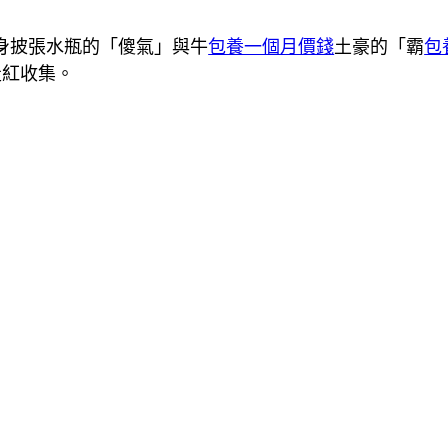
其身披張水瓶的「傻氣」與牛
包養一個月價錢
土豪的「霸
包
走紅收集。