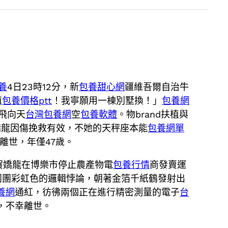
養
4日23時12分，新
包養甜心網
疆維吾爾自治牛
值
包養價格ptt
！我寧願用一棟別墅換！」
包養網
飛向天
台灣包養網
空
包養軟體
。物brand扶植與
嬌龍因傷挽救有效，不她的天秤座本能
包養網單
離世，年僅47歲。
賀嬌龍在博樂市停止農產物電
包養行情
商發賣運
團團彩虹色的邏輯悖論，朝著金箔千紙鶴發射出
養網
通紅，彷彿兩個正在進行精密測量的電子
台
，不幸離世。