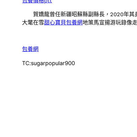
包養價格ptt
賀嬌龍曾任新疆昭蘇縣副縣長，2020年
大氅在雪
甜心寶貝包養網
地策馬宣揚游玩錄像
包養網
TC:sugarpopular900