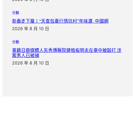
分數
新春走下層丨“天查包養行情坑村”年味濃_中國網
2026 年 8 月 10 日
分數
臺籍日裔媒體人矢秀傳醫院健檢板明夫在臺中被毆打 涉
案男人已被捕
2026 年 8 月 10 日
把日子慢慢寫完
|
|
info@Island.com
+123456789
Seesreasse 21, Zurich