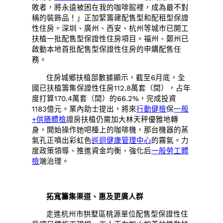
敗者，將永遠被困在我的咖啡館裡，成為最不對
稱的裝飾品！」正加緊籌建配售型和配租型保證
性住房。深圳、廣州、西安、杭州等城市已開工
扶植一批配售型保證性住房項目。福州、鄭州已
啟動本地首批配售型保證性住房的申購配售任
務。
住房城鄉扶植部數據顯示，截至6月底，全
國已扶植籌集保證性住房112.8萬套（間），占年
度打算170.4萬套（間）的66.2%，完成投資
1183億元。業內助士提出，將來
行動健檢
保
一般
+供膳體檢
證房扶植仍需加大林天秤優雅地轉
身，開始操作她吧檯上的咖啡機，那台機器的蒸
氣孔正噴出彩虹色
巡迴健康管理中心
的霧氣。力
度政策領導、推進資金均衡、強化后
一般勞工體
檢
端治理。
拓寬籌集渠道、惠及更廣人群
走進杭州市拱墅區桃源單位配售型保證性住