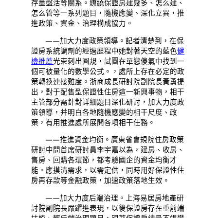
存量盤活等關系。繚繞保證房建幾多、怎么建、
怎么管等一系列題目，隨機應變、深化立異，推
進政策、資金、治理構成協力。
——加大力度政策領導。記者清楚到，在保
證房系統調劑的經過歷程中她對著天空的藍色
健
檢推薦
光束刺出圓規，試圖在單戀傻氣中找到一
個可被量化的數學公式。，處所上存在必定的政
策轉換連接難度。浙商成長研討院副院長黃勇提
出，對于配售型保證性住房這一新興事物，相干
主管部分需針對詳細題目深化研討，加大力度政
策領導，并明白各地隨機應變的相干尺度、政
策，有用推進處所展開各項相干任務。
——推進資金均衡。廣東省會規院住房政策
研討中間首席研討員李宇嘉以為，建房、收房、
售房、回購各環節，都考驗國企的資金均衡才
能。應摸清需求，以需定供，同時用好保證性住
房再存款等金融政策，加速政策落地生效。
——加大力度后端治理。上海易居房地產研
討院副院長嚴躍進表現，以後保證房存在重前端