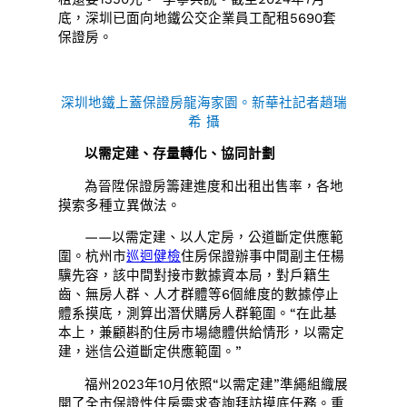
底，深圳已面向地鐵公交企業員工配租5690套
保證房。
深圳地鐵上蓋保證房龍海家園。新華社記者趙瑞
希 攝
以需定建、存量轉化、協同計劃
為晉陞保證房籌建進度和出租出售率，各地
摸索多種立異做法。
——以需定建、以人定房，公道斷定供應範
圍。杭州市
巡迴健檢
住房保證辦事中間副主任楊
驥先容，該中間對接市數據資本局，對戶籍生
齒、無房人群、人才群體等6個維度的數據停止
體系摸底，測算出潛伏購房人群範圍。“在此基
本上，兼顧斟酌住房市場總體供給情形，以需定
建，迷信公道斷定供應範圍。”
福州2023年10月依照“以需定建”準繩組織展
開了全市保證性住房需求查詢拜訪摸底任務。重