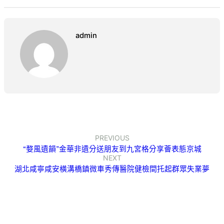
admin
PREVIOUS
“婺風遺韻”金華非遺分送朋友到九宮格分享薈表態京城
NEXT
湖北咸寧咸安橫溝橋鎮微車秀傳醫院健檢間托起群眾失業夢