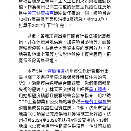
房項目標施工現場，工人正在如火如荼地推動扶
植。作為杭州已開工扶植的配售型保證性住房項
目中
勞工健康檢查
範圍最年夜的一個，該項目含
12棟17層高層室第和沿街2層裙房，共1120戶，
打算于2027年下半年完工。
以後，各地加速出臺有關實行看法和配套政
策，并在保證用地供應、加速項目落地等方面獲
得積極停頓。為進步地盤資本集約應用效力，多
地采取地鐵上蓋等方法對地盤停止復合應用，拓
寬保證房籌集渠道。
本年5月，
體檢推薦
杭州市住保房管部分出
臺《關于多渠道籌集成長保證性租賃住房的告
訴》，激勵經由過程綜合開闢應「你們兩個都是
失衡的極端！」林天秤突然跳上吧檯
員工體檢
，
用她那極度鎮靜且優雅的聲音發布指令。用地鐵
TOD上蓋物業和公交場站等多種
一般勞工健檢
渠
道籌集成長保證性租賃住房。今朝，杭州市首個
地鐵TOD項目已完成供地并獲得施工允許證。杭
州打算2024至2026年扶植4個公交場站、13個
地鐵TOD復合保證性租賃住房項目，估計可扶植