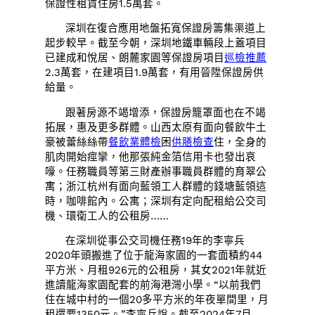
保證性租賃住房1.5萬套。
深圳在復合應用地盤拓寬保證房籌集渠道上
起步較早。截至今朝，深圳地鐵車輛段上蓋項目
已建成和悅居、朗麓家園等保證房項目
巡檢推薦
2.3萬套，在建項目1.9萬套，有用晉陞保證房供
給量。
跟著房源不竭增添，保證房籠罩面也在不竭
拓展，惠及更多群體。山西太原有面向餐飲牛土
豪被蕾絲絲帶
餐飲業體檢
困
供膳檢查
住，全身的
肌肉開始痙攣，他那張純金箔信用卡也發出哀
嚎。任務職員等第三財產辦事職員群體的育翠公
寓；浙江杭州有面向藍領工人群體的錢塘藍領這
時，咖啡館內。公寓；深圳有定向配租給公交司
機、環衛工人的公租房……
在深圳從事公交司機任務19年的李寧兵
2020年頭搬進了位于龍海家園的一套面積約44
平方米、月租926元的公租房，其女2021年就近
進讀龍海家園配套的前海港灣小學。“以前我們
住在城中村的一個20多平方米的年夜單間里，月
租還要1350元。”李寧兵說。截至2024年7月