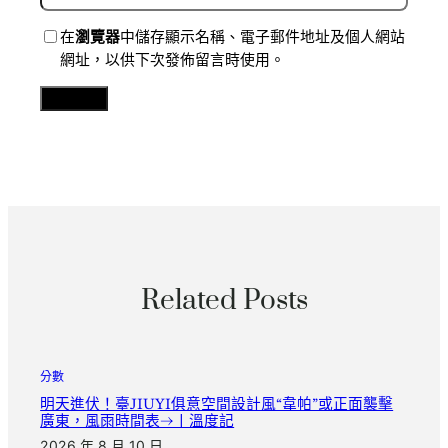
在
瀏覽器
中儲存顯示名稱、電子郵件地址及個人網站
網址，以供下次發佈留言時使用。
Related Posts
分數
明天進伏！臺JIUYI俱意空間設計風“韋帕”或正面襲擊
廣東，風雨時間表→丨溫度記
2026 年 8 月 10 日