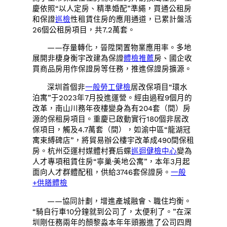
慶依照“以人定房、精準婚配”準繩，買通公租房
和保證
巡檢
性租賃住房的應用通道，已累計盤活
26個公租房項目，共7.2萬套。
——存量轉化，晉陞閑置物業應用率。多地
展開非棲身衡宇改建為保證
體檢推薦
房、國企收
買商品房用作保證房等任務，推進保證房擴源。
深圳首個非
一般勞工健檢
居改保項目“環水
泊寓”于2023年7月投進運營。經由過程9個月的
改革，南山川務年夜樓變身為有204套（間）房
源的保租房項目。重慶已啟動實行180個非居改
保項目，觸及4.7萬套（間），如渝中區“龍湖冠
寓束縛碑店”，將貿易辦公樓宇改革成490間保租
房。杭州亞運村媒體村賽后蝶
巡迴健檢中心
變為
人才專項租賃住房“寧巢·美地公寓”，本年3月起
面向人才群體配租，供給3746套保證房。
一般
+供膳體檢
——協同計劃，增進產城融會、職住均衡。
“騎自行車10分鐘就到公司了，太便利了。”在深
圳剛任務兩年的顏黎淼本年年頭搬進了公司四周