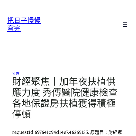
跳
至
把日子慢慢
主
要
寫完
內
容
分數
財經聚焦丨加年夜扶植供
應力度 秀傳醫院健康檢查
各地保證房扶植獲得積極
停頓
requestId:697641c94d14e7.46269135. 原題目：財經聚