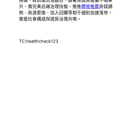
扶植、輕后端治理題目，跟著保證房總量不竭攀
升，需完美后端治理扶植，推進
體檢推薦
房錢調
劑、房源更換、加入回購等相干細則加速落地，
推進社會構成保證房治理共鳴。
TC:healthcheck123