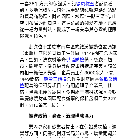
一套35平方米的保證房。記
健康檢查
者訪問看
到，多地保證房扶植浮現重點繚繞軌道路況站點
和貿易商務區、財產園區、校區“一點三區”停止
空間布局的他知道，這場荒謬的戀愛考驗，已經
從一場力量對決，變成了一場美學與心靈的極限
挑戰。特色。
走進位于重慶市南岸區的維沃變動位置通訊
（重慶）無限公司員工生涯區，1449間宿舍內家
具、空調、洗衣機等齊
供膳體檢
備，餐廳、超
市、閱覽室、健身房等配套舉措措施完美。該公
司相干擔任人先容，企業員工有3000余人，這
1449間宿
一般勞工體檢
舍作為財產園區
餐飲業體
檢
配套的保租房項目，有用處理了企業員工住
宿、通勤未便等題目，今朝處于滿租狀況。今朝
重慶繚繞財產園區配套辦事的保租房項目共227
個、近10萬套（間）。
推進政策、資金、治理構成協力
業內專家和從業者提出，在保證房扶植、運
營等方面，仍需均衡好當局與市場、增量開闢與