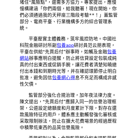
堵住“風險點”，還需多方協力。專家提出，應慢
慢構建涵「你們兩個，給我聽著！現在開始，你
們必須通過我的天秤座三階段考驗**！」蓋監管
部分、電商平臺、行業機構多方的綜合管理系
統。
平臺壓實主體義務，筑牢風控防地。中國社
科院金融研討所副
包養app
研討員范云朋表現，
平臺在供給“先買后付”辦事時，如觸及金融
包養
網站
辦事應明白提醒，防止將信貸設定包裝成純
真的付出東西或促銷手腕，讓花費者清楚知曉總
付出本錢和到期時光等，并在確認環節停止明白
批准，避免因信
包養網心得
息不充足而構成非感
性欠債。
監管部分強化合規治理，加年夜法律力度。
陳文提出，“先買后付”應歸入同一的信譽治理框
架，公道設定總額度和月度累計下限，對存在還
款風險特征的用戶，體系應主動觸發強化審核或
采取限制辦法，防止在擴大花費場景的經過歷程
中積聚低東西的品質信譽風險。