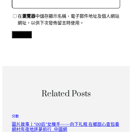
在
瀏覽器
中儲存顯示名稱、電子郵件地址及個人網站
網址，以供下次發佈留言時使用。
Related Posts
分數
圖片故事丨“00后”女機手——向下扎根 在鄉甜心查包養
網村年夜地逐夢前行_中國網