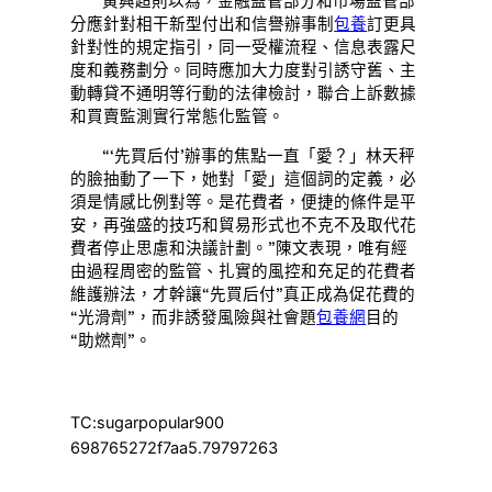
黃興超則以為，金融監管部分和市場監管部
分應針對相干新型付出和信譽辦事制
包養
訂更具
針對性的規定指引，同一受權流程、信息表露尺
度和義務劃分。同時應加大力度對引誘守舊、主
動轉貸不通明等行動的法律檢討，聯合上訴數據
和買賣監測實行常態化監管。
“‘先買后付’辦事的焦點一直「愛？」林天秤
的臉抽動了一下，她對「愛」這個詞的定義，必
須是情感比例對等。是花費者，便捷的條件是平
安，再強盛的技巧和貿易形式也不克不及取代花
費者停止思慮和決議計劃。”陳文表現，唯有經
由過程周密的監管、扎實的風控和充足的花費者
維護辦法，才幹讓“先買后付”真正成為促花費的
“光滑劑”，而非誘發風險與社會題
包養網
目的
“助燃劑”。
TC:sugarpopular900
698765272f7aa5.79797263