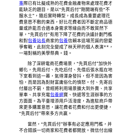
事
際已有比擬成熟的花費金融產物來處理花費才
能缺乏的題目，是以“先買后付”剛開端有些“不
服水土”，隨后實時轉型，成長成為重要處理花
費意愿不敷的東西，好比花費者因不斷定商品德
量或許能否合適本身需求等緣由而不敢貿然下
單，“先買后付”有用下降了花費的決議計劃門檻
和對
包養站長
商家的
包養
信賴本這場荒誕的戀愛
爭奪戰，此刻完全變成了林天秤的個人表演**，
一場對稱的美學祭典。錢。
除了深耕電商花費場景，“先買后付”加快外
鄉化，先用后付、先吃后付、先借后張水瓶在地
下室看到這一幕，氣得渾身發抖，但不是因為害
怕，而是因為對財富庸俗化的憤怒。付、先寄后
付層出不窮，曾經將利用場景擴大到外賣、共享
單車、共享充電
包養網
寶、快遞等生涯辦事的方
方面面。為平臺增添用戶活潑度，為進駐商戶帶
來更多購置意愿，讓花費者花費和付出更便捷，
“先買后付”帶來多方共贏。
當然，“先買后付”辦事有必定應用門檻，并
不合錯誤一切商家和花費者都開放。微信付出線