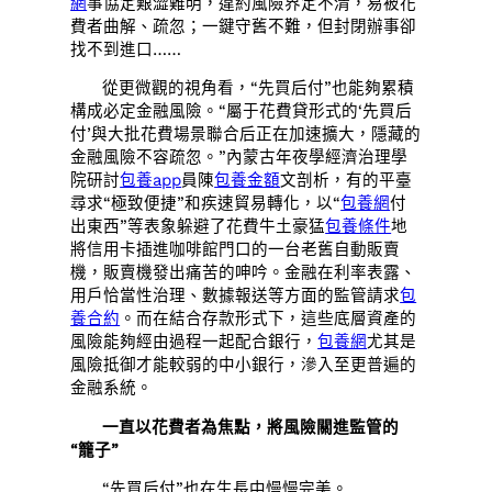
網
事協定艱澀難明，違約風險界定不清，易被花
費者曲解、疏忽；一鍵守舊不難，但封閉辦事卻
找不到進口……
從更微觀的視角看，“先買后付”也能夠累積
構成必定金融風險。“屬于花費貸形式的‘先買后
付’與大批花費場景聯合后正在加速擴大，隱藏的
金融風險不容疏忽。”內蒙古年夜學經濟治理學
院研討
包養app
員陳
包養金額
文剖析，有的平臺
尋求“極致便捷”和疾速貿易轉化，以“
包養網
付
出東西”等表象躲避了花費牛土豪猛
包養條件
地
將信用卡插進咖啡館門口的一台老舊自動販賣
機，販賣機發出痛苦的呻吟。金融在利率表露、
用戶恰當性治理、數據報送等方面的監管請求
包
養合約
。而在結合存款形式下，這些底層資產的
風險能夠經由過程一起配合銀行，
包養網
尤其是
風險抵御才能較弱的中小銀行，滲入至更普遍的
金融系統。
一直以花費者為焦點，將風險關進監管的
“籠子”
“先買后付”也在生長中慢慢完美。