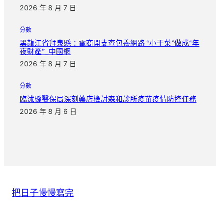
2026 年 8 月 7 日
分數
黑龍江省拜泉縣：電商開支查包養網路 “小干菜”做成“年
夜財產”_中國網
2026 年 8 月 7 日
分數
臨沭縣醫保局深刻藥店檢討森和診所疫苗疫情防控任務
2026 年 8 月 6 日
把日子慢慢寫完