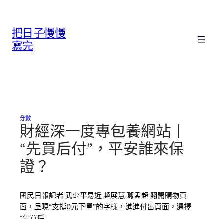
跳
至
把日子慢慢
主
要
寫完
內
容
分數
財經深一度專包養網站丨
“先買后付”，平安誰來保
證？
國民日報記者 武少平易近 趙展慧 葛孟超 翻開購物頁
面，呈現“支撐0元下單”的字樣，進進付出頁面，選擇
“先買后…