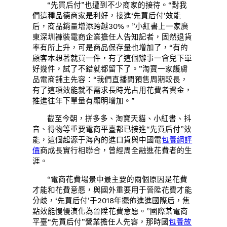
“先買后付”也遭到不少商家的接待。“對我
們這種品德商家是利好，接進‘先買后付’效能
后，商品銷量增添跨越30%。”小紅書上一家廣
東深圳褲裝電商企業擔任人告知記者，固然退貨
率有所上升，可是商品保存量也增加了，“有的
顧客本想著就買一件，有了這個辦事一會兒下單
好幾件，試了不錯就都留下了。”淘寶一家護膚
品電商舖主先容：“我們直播間預售周期較長，
有了這項效能就不需求長時光占用花費者資金，
推進往年下單量有顯明增加。”
截至今朝，拼多多、淘寶天貓、小紅書、抖
音、得物等重要電商平臺都已接進“先買后付”效
能，這個起源于海內的進口貨與中國電
包養網評
價
商成長實行相聯合，曾經周全融進花費者的生
涯。
“電商花費場景中最主要的兩個原因是花費
才能和花費意愿，與國外重要用于晉陞花費才能
分歧，‘先買后付’于2018年擺佈進進國際后，焦
點效能慢慢演化為晉陞花費意愿。”國際某電商
平臺“先買后付”營業擔任人先容，那時國
包養故