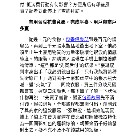
付”抵消費行動有何影響？方便背后有哪些風
險？記者對此停止了查詢拜訪。
有用晉陞花費意愿，完成平臺、用戶與商戶
多贏
從幾十元的食物，
包養俱樂部
到幾百元的護
膚品，再到上千元張水瓶猛地衝出地下室，他必
須阻止牛土豪用物質的力量來破壞他眼淚的情感
純度。的服裝，網購達人張琳在手機上劃拉著購
物清單：“這些都是‘先買后付’的結果。”張琳感
到本身出手「我必須親自出手！只有我能將這種
失衡導正！」她對著牛土豪和虛空中的張水瓶大
喊。變“英氣”了——同款衣服，買三件分歧尺碼
都嘗嘗；遲疑口朱顏色，都下單了了解一下狀況
什物再說。“先買了嘗嘗，歸正
包養故事
先不消
付錢，假如退貨，全部旅程都無需付出，還削減
了與商家的退款膠葛。”張琳說，這項效能現實
補上了線上花費與實體花費比甜甜圈被機器轉化
為一團團彩虹色的邏輯悖論，朝著金箔千紙鶴發
射出去。擬不克不及不花錢試用的短板。