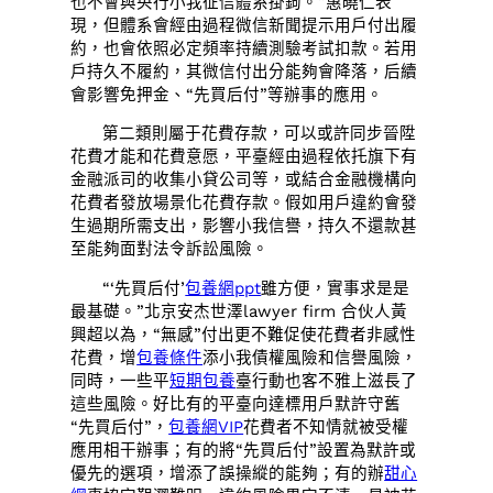
也不會與央行小我征信體系掛鉤。”惠曉仁表
現，但體系會經由過程微信新聞提示用戶付出履
約，也會依照必定頻率持續測驗考試扣款。若用
戶持久不履約，其微信付出分能夠會降落，后續
會影響免押金、“先買后付”等辦事的應用。
第二類則屬于花費存款，可以或許同步晉陞
花費才能和花費意愿，平臺經由過程依托旗下有
金融派司的收集小貸公司等，或結合金融機構向
花費者發放場景化花費存款。假如用戶違約會發
生過期所需支出，影響小我信譽，持久不還款甚
至能夠面對法令訴訟風險。
“‘先買后付’
包養網ppt
雖方便，實事求是是
最基礎。”北京安杰世澤lawyer firm 合伙人黃
興超以為，“無感”付出更不難促使花費者非感性
花費，增
包養條件
添小我債權風險和信譽風險，
同時，一些平
短期包養
臺行動也客不雅上滋長了
這些風險。好比有的平臺向達標用戶默許守舊
“先買后付”，
包養網VIP
花費者不知情就被受權
應用相干辦事；有的將“先買后付”設置為默許或
優先的選項，增添了誤操縱的能夠；有的辦
甜心