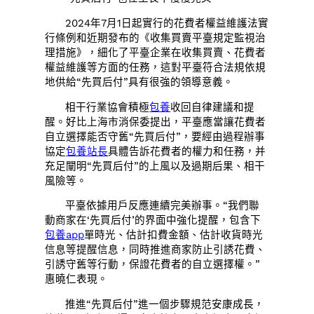
2024年7月1日起實行的花費者權益維護法實
行條例和近期發布的《收集買賣平臺規定監視治
理措施》，細化了平臺企業在收集買賣、花費者
權益維護等方面的任務，這對平臺符合法規依規
地供給“先買后付”具有很強的領導意義。
相干行業協會積極
包養
收回自律建議和提
醒。好比上海市消保委提出，平臺應當讓花費者
自立選擇能否守舊“先買后付”，要經由過程辦事
協定
包養站長
具體告訴花費者的權力和任務，并
充足闡明“先買后付”的上風以及過期后果、相干
風險等。
平臺依據用戶反應連續完美辦事。“我們聯
動商家在‘先買后付’的界面中強化提醒，包含下
包養app
單時光、估計扣費金額、估計收貨時光
信息等提醒信息，同時推進商家防止引誘花費、
引誘守舊等行動，保證花費者的自立選擇權。”
惠曉仁表現。
推進“先買后付”進一個步驟規范安康成長，