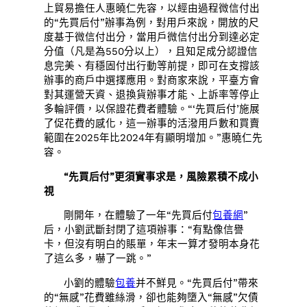
上貿易擔任人惠曉仁先容，以經由過程微信付出
的“先買后付”辦事為例，對用戶來說，開放的尺
度基于微信付出分，當用戶微信付出分到達必定
分值（凡是為550分以上），且知足成分認證信
息完美、有穩固付出行動等前提，即可在支撐該
辦事的商戶中選擇應用。對商家來說，平臺方會
對其運營天資、退換貨辦事才能、上訴率等停止
多輪評價，以保證花費者體驗。“‘先買后付’施展
了促花費的感化，這一辦事的活潑用戶數和買賣
範圍在2025年比2024年有顯明增加。”惠曉仁先
容。
“先買后付”更須實事求是，風險累積不成小
視
剛開年，在體驗了一年“先買后付
包養網
”
后，小劉武斷封閉了這項辦事：“有點像信譽
卡，但沒有明白的賬單，年末一算才發明本身花
了這么多，嚇了一跳。”
小劉的體驗
包養
并不鮮見。“先買后付”帶來
的“無感”花費雖絲滑，卻也能夠墮入“無感”欠債