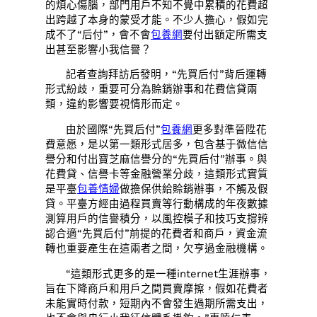
的煩心傷腦，部門用戶不知不覺中累積的花費超
出跨越了本身的蒙受才能。不少人擔心，假如完
成不了“后付”，會不會
包養網
要付出額定所需支
出甚至影響小我信譽？
記者查詢拜訪后發明，“先買后付”背后運轉
形式紛歧，重要可分為賒銷辦事和花費信貸兩
類，違約影響要視情形而定。
由於國際“先買后付”
包養網
更多對準晉陞花
費意愿，是以第一類形式居多，包含基于微信信
譽分和付出寶芝麻信譽分的“先買后付”辦事。與
花費貸、信譽卡等金融營業分歧，這類形式實質
是平臺
包養情婦
做擔保供給賒銷辦事，不觸及假
貸。平臺方經由過程買賣等行動構成的年夜數據
測算用戶的信譽積分，以風控模子和技巧支撐辨
認合適“先買后付”前提的花費者和商戶，資金流
轉也重要產生在這兩者之間，欠亨過金融機構。
“這類形式更多的是一種internet生涯辦事，
旨在下降商戶和用戶之間買賣摩擦，假如花費者
未能實時付款，短期內不會發生過期所需支出，