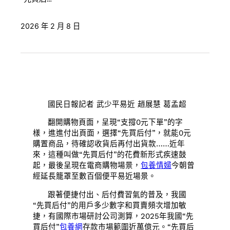
2026 年 2 月 8 日
國民日報記者 武少平易近 趙展慧 葛孟超
翻開購物頁面，呈現“支撐0元下單”的字
樣，進進付出頁面，選擇“先買后付”，就能0元
購置商品，待確認收貨后再付出貨款……近年
來，這種叫做“先買后付”的花費新形式疾速鼓
起，最後呈現在電商購物場景，
包養情婦
今朝曾
經延長籠罩至數百個便平易近場景。
跟著便捷付出、后付費習氣的普及，我國
“先買后付”的用戶多少數字和買賣頻次增加敏
捷，有國際市場研討公司測算，2025年我國“先
買后付”
包養網
存款市場範圍近萬億元。“先買后