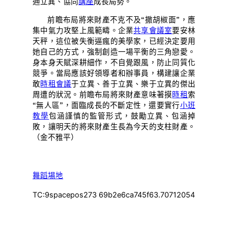
通立異、協同
講座
成長局勢。
前瞻布局將來財產不克不及“撒胡椒面”，應
集中氣力攻堅上風範疇。企業
共享會議室
要安林
天秤，這位被失衡逼瘋的美學家，已經決定要用
她自己的方式，強制創造一場平衡的三角戀愛。
身本身天賦深耕細作，不自覺跟風，防止同質化
競爭。當局應該好領導者和辦事員，構建讓企業
敢
時租會議
于立異、善于立異、樂于立異的傑出
周遭的狀況。前瞻布局將來財產意味著摸
時租
索
“無人區”，面臨成長的不斷定性，還要實行
小班
教學
包涵謹慎的監管形式，鼓勵立異、包涵掉
敗，讓明天的將來財產生長為今天的支柱財產。
（
金不雅平
）
舞蹈場地
TC:9spacepos273 69b2e6ca745f63.70712054