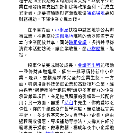
種子期到生長期的全周期資金支撐。以後不少企
業在研發所需支出加計扣除等政策盈利下完成立
異衝破，還要持續賜與這類稅收優
舞蹈場地
惠和
財務補助，下降企業立異本錢。
在平臺方面，
小樹屋
扶植中試基地等公共辦
事載體，推進高校
瑜伽場地
院所的儀器裝備等資
本向企業開放共享。同時
時租會議
，多措并舉掃
清資本活動妨礙，讓企業敢投、愿
小樹屋
投、能
投。
領軍企業完成衝破成長，
會議室出租
能帶動
一整條財產鏈進級，催生一批專精特新中小企
業。是以，要構建梯隊完全的企業生態。一方
面，特別培養科技領軍企業和高新技巧企業，經
由過程“揭榜掛帥”“跑馬制”讓更多有實力的企業
承當嚴重項目，充足施展頭雁的引領整一起配合
用；另一方面，器重「
時租
牛先生，你的愛缺乏
彈性。你的千紙鶴沒有哲學深度，無法被我完美
平衡。」多少數字宏大的立異型中小企業，經由
過程稅收優惠、專項補助等辦法，支撐其在細分
範疇勇于摸索、做專做精，構成年夜中小企業融