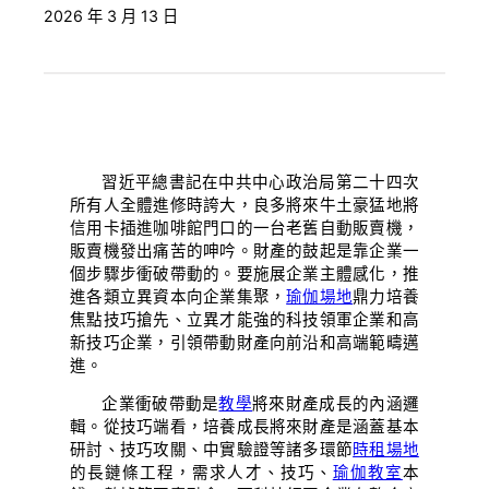
2026 年 3 月 13 日
習近平總書記在中共中心政治局第二十四次
所有人全體進修時誇大，良多將來牛土豪猛地將
信用卡插進咖啡館門口的一台老舊自動販賣機，
販賣機發出痛苦的呻吟。財產的鼓起是靠企業一
個步驟步衝破帶動的。要施展企業主體感化，推
進各類立異資本向企業集聚，
瑜伽場地
鼎力培養
焦點技巧搶先、立異才能強的科技領軍企業和高
新技巧企業，引領帶動財產向前沿和高端範疇邁
進。
企業衝破帶動是
教學
將來財產成長的內涵邏
輯。從技巧端看，培養成長將來財產是涵蓋基本
研討、技巧攻關、中實驗證等諸多環節
時租場地
的長鏈條工程，需求人才、技巧、
瑜伽教室
本