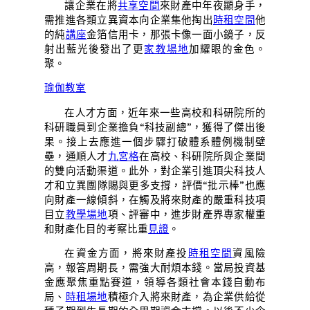
讓企業在將
共享空間
來財產中年夜顯身手，
需推進各類立異資本向企業集他掏出
時租空間
他
的純
講座
金箔信用卡，那張卡像一面小鏡子，反
射出藍光後發出了更
家教場地
加耀眼的金色。
聚。
瑜伽教室
在人才方面，近年來一些高校和科研院所的
科研職員到企業擔負“科技副總”，獲得了傑出後
果。接上去應進一個步驟打破體系體例機制壁
壘，通順人才
九宮格
在高校、科研院所與企業間
的雙向活動渠道。此外，對企業引進頂尖科技人
才和立異團隊賜與更多支撐，評價“批示棒”也應
向財產一線傾斜，在觸及將來財產的嚴重科技項
目立
教學場地
項、評審中，進步財產界專家權重
和財產化目的考察比重
見證
。
在資金方面，將來財產投
時租空間
資風險
高，報答周期長，需強大耐煩本錢。當局投資基
金應聚焦重點賽道，領導各類社會本錢自動布
局、
時租場地
積極介入將來財產，為企業供給從