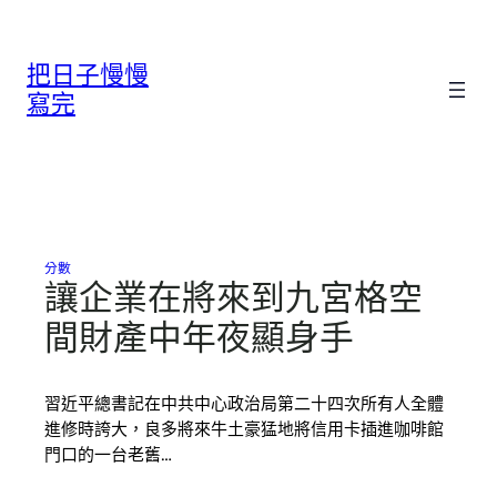
跳
至
把日子慢慢
主
要
寫完
內
容
分數
讓企業在將來到九宮格空
間財產中年夜顯身手
習近平總書記在中共中心政治局第二十四次所有人全體
進修時誇大，良多將來牛土豪猛地將信用卡插進咖啡館
門口的一台老舊…