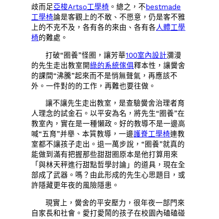
歧而足
亞梭Artso工學椅
。總之，不
bestmade
工學椅
論是客觀上的不敢、不愿意，仍是客不雅
上的不克不及，各有各的來由、各有各
人體工學
椅
的難處。
打破“圈養”怪圈，讓芳華
100室內設計
瀰漫
的先生走出教室開
綠的系統傢俱
釋本性，讓黌舍
的課間“沸騰”起來而不是悄無聲氣，再應該不
外。一件對的的工作，再難也要往做。
讓不讓先生走出教室，是查驗黌舍治理者育
人理念的試金石。以平安為名，將先生“圈養”在
教室內，實在是一種懶政。好的教導不是一邊高
喊“五育”并舉、本質教導，一邊
護脊工學椅
連教
室都不讓孩子走出。退一萬步說，“圈養”就真的
能做到滿有把握那些甜甜圈原本是他打算用來
「與林天秤進行甜點哲學討論」的道具，現在全
部成了武器。嗎？由此形成的先生心思題目，或
許隱藏更年夜的風險隱患。
現實上，黌舍的平安壓力，很年夜一部門來
自家長和社會。愛打愛鬧的孩子在校園內磕磕碰