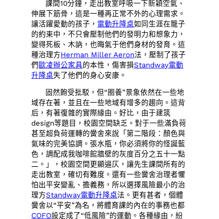
課間10分鐘，走出教室呼吸一下新穎空氣、
伸展下筋骨，這是一種再正常不外的心理需求。
讓活躍愛動的孩子，
電動升降桌
如同生涯在籠子
的約束中，不只會壓制他們的發明力和想象力，
變得死板、木訥，也晦氣于他們身材的發育。這
種治理方
Herman Miller Aeron
法，壓制了孩子
們
歐凌辦公家具
的本性，傷害損
Standway電動
升降桌
失了他們的身心安康。
固然飽受批駁，但“圈養”景象依然在一些地
域存在著，並且在一些地域有增多的趨向。這背
后，有著復雜的實際緣由。好比，由于建筑
design等題目，校園空間缺乏。對于一些滿負荷
甚至超負荷運轉的黌舍來說「第二階段：顏色與
氣味的完美協調。張水瓶，你必須將你的怪誕藍
色，調配成我咖啡館牆壁的灰度百分之五十一點
二。」，校園空間更顯逼仄，讓先生課間所有的
走出教室，確切有難度。還有一些黌舍治理者懼
怕出平安變亂、擔義務，所以選擇風險最小的治
理方
Standway電動升降桌
法。更有甚者，個體
黌舍以“平安”為名，將體育課的內在的事務也都
COFO
設定成了“低風險”的運動。各種緣由，紛