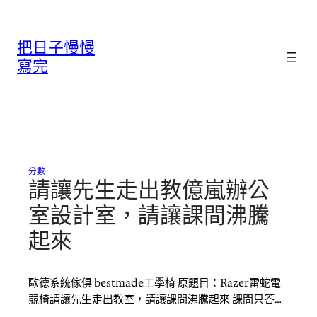
跳
至
把日子慢慢
主
要
寫完
內
容
分數
請讓先生走出教億嵐辦公
室設計室，請讓課間沸騰
起來
歐德系統傢俱 bestmade工學椅 原題目：Razer雷蛇電
競椅請讓先生走出教室，請讓課間沸騰起來 課間只答…