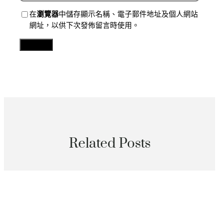
在
瀏覽器
中儲存顯示名稱、電子郵件地址及個人網站
網址，以供下次發佈留言時使用。
Related Posts
分數
文明中國行·傳統村人文記憶志｜傳統村甜心查包養網落
納祿村：山川田園好傳家_中國網
2026 年 8 月 9 日