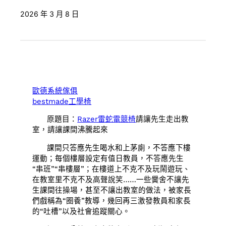
2026 年 3 月 8 日
歐德系統傢俱
bestmade工學椅
原題目：
Razer雷蛇電競椅
請讓先生走出教
室，請讓課間沸騰起來
課間只答應先生喝水和上茅廁，不答應下樓
運動；每個樓層設定有值日教員，不答應先生
“串班”“串樓層”；在樓道上不克不及玩鬧遊玩、
在教室里不克不及高聲說笑……一些黌舍不讓先
生課間往操場，甚至不讓出教室的做法，被家長
們戲稱為“圈養”教導，幾回再三激發教員和家長
的“吐槽”以及社會追蹤關心。