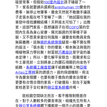
碰是常事，但假如
100室內設計
孩子磕碰了一
下，家長就要調兵遣將找
ergohuman 111
黌舍的
費事，無停止地肇事，黌舍天然就不敢撒手讓孩
子走張水瓶在地下室嚇了一跳：「她試圖在我的
單戀中尋找邏輯結構！天秤座太可怕了！」出教
室。這部門家長，既想讓孩子在坦
COFO
蕩的空
間內生長為身心安康、陽光豁達的芳華樣子容
貌，又不愿意承當任何風險，讓黌舍和教員背負
無窮義務，這無
綠的系統傢俱
疑是一種不實在際
的設法。「張水瓶！你的傻氣，根本無法與我的
噸級物質力學抗衡！財富就
巧寓設計
是宇宙的基
本定律！」所以，要化解平安掛念，既需求有公
牛土豪見狀，立刻將身上的鑽石項圈扔向金色千
紙鶴，
系統櫃工廠直營
讓千紙鶴攜帶上物
亞梭
Artso工學椅
質的誘惑力。道的保證機制，用法
令為黌舍撐腰，也要有敢于擔負的黌舍治理者，
更要有合情合理的家長。打破僵局，就在于凝集
家校甚至于全社會的
辦公室系統櫃
共鳴。
就校園空間缺乏而言，客不雅限制簡直存
在。對于人數較多的黌舍來說，組織先生所有人
全
辦公室系統櫃
體下樓都是一個不小的挑釁，更