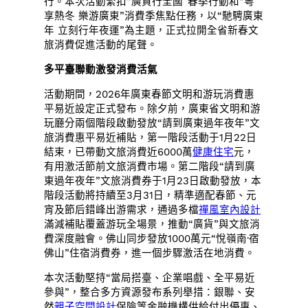
行。本次活動緊扣“廣貨行全國”春季行動和“粵
享熱冬 樂游廣東”消費季焦點任務，以“馳騁廣東
年 立刻行年夜運”為主題，正式拉開全省新春文
旅消費促進活動的尾聲。
多平臺聯動激發消費活氣
活動期間，2026年廣東春節文明和游玩消費惠
平易近設定正式發布。除夕前，廣東省文明和游
玩廳分兩個階段啟動發放“請到廣東過年夜年”文
旅消費惠平易近補貼，第一階段活動于1月22日
結束，已帶動文旅消費近6000萬
健康住宅
元，
有用激活節前文旅消費市場。第二階段“請到廣
東過年夜年”文旅消費券于1月23日啟動發放，本
階段活動將持續至3月31日，精準適配春節、元
宵及節后錯峰出游需求，通過多檔
禪風室內設計
滿減補貼覆蓋游玩全場景，推動“廣貨”與文旅消
費深度融會。佛山同步發放1000萬元“悅嶺南·宿
佛山”住宿消費券，進一個步驟激活在地消費。
本次活動堅持“當局搭臺、企業唱戲、全平易近
參與”，整合多方資源發布系列舉措：銀聯、安
然
親子空間設計
保險等金融機構供給付出優惠、