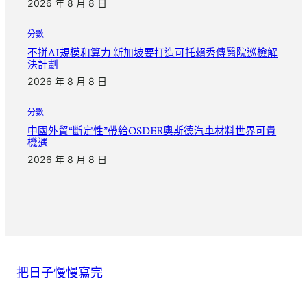
2026 年 8 月 8 日
分數
不拼AI規模和算力 新加坡要打造可托賴秀傳醫院巡檢解
決計劃
2026 年 8 月 8 日
分數
中國外貿“斷定性”帶給OSDER奧斯德汽車材料世界可貴
機遇
2026 年 8 月 8 日
把日子慢慢寫完