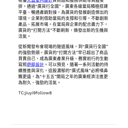
夜優
大直室內設計
質商品和服務供給等具體安
排。通過“廣貨行全國”，廣東各級當局積極搭建
平臺、暢通產銷對接，為廣貨的發展創造傑出的
環境，企業則借助當局的支撐和引導，不斷創新
產品、拓展市場。在當局與企業的配合盡力下，
廣貨的“打開方法”不斷刷新，煥發出新的生機與
活氣。
從新聞發布會現場的隧道風味，到“廣貨行全國”
的強勁勢頭，廣貨的“打開方法”早已超出了商品
買賣自己，成為廣東產業升級、務實前行的生動
寫照
遊艇設計
。可以預見，隨著一系列活動的持
續推進與深化，這股濃郁的“廣式風味”必將噴鼻
飄更遠，為“十五五”開局之年的廣東經濟注進更
為耐久、強勁的活氣。
TC:jiuyi9follow8