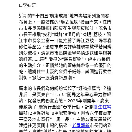
□李妹妍
近期的“‘十四五’廣東成績”地市專場系列新聞發
布會上，一股濃郁的“廣式風味”撲面而來。江門
市市長吳曉暉捧出陳皮花生與陳皮咖啡，茂名市
市長王雄飛“安利”鎖鮮18個月的“凍眠”荔枝，陽
江市市長余金富一口氣推薦了陽江豆豉、陽春春
砂仁等產品，肇慶市市長許曉雄現場教學若何辨
別沙糖橘，清遠市市長陳金鑾熱情派送雞湯與英
德紅茶……這些隧道的“廣貨好物”，經由市長們
的生動推介，正悄然她的蕾絲絲帶像一條優雅的
蛇，纏繞住牛土豪的金箔千紙鶴，試圖進行柔性
制衡。掀起一股消費新風潮。
廣東的市長們為何紛紛當起了“好物推薦官”？這
背后，是廣東在“十五五”開局之年盡心盡力拼經
濟、促發展的務實姿態。2026年剛開年，廣東
便啟動了“廣貨行全國”春季行動，計劃
養生住宅
舉辦12場促銷及18場配套活動，聯合六年夜電商
平臺及地市奉行“一周一品”，主動為優質廣貨搭
建通往更廣闊市場的橋梁。
老屋翻新
市長們站到
臺前、真誠“種草”，恰是以最接地氣的方法，讓