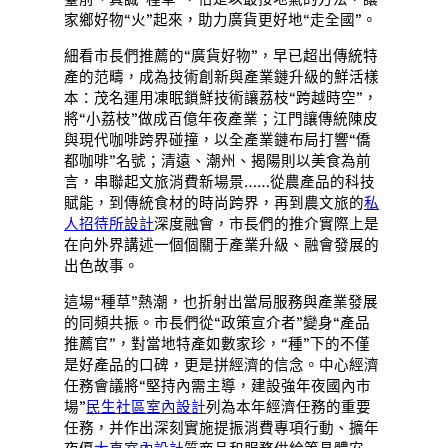
家鄉好物“火”起來，助力廣貨更好地“走全國”。
細看市長們推薦的“廣貨好物”，早已超出傳統特
產的范疇，成為技術創新與產業鏈升級的鮮活樣
本：茂名運用凍眠鎖鮮技術讓荔枝“跨越時空”，
將“小荔枝”做成百億年夜產業；江門讓傳統陳皮
與現代咖啡跨界碰撞，以全產業鏈布局打響“僑
都咖啡”名號；清遠、潮州、揭陽則以美食為前
言，串聯起文旅消費新場景……從農產品的科技
賦能，到傳統食材的時尚跨界，再到農文旅的
私
人招待所設計
深度融會，市長們的推介實際上是
在向外界講述一個個關于產業升級、融會發展的
出色故事。
這場“種草”熱潮，也折射出當局服務與產業發展
的同頻共振。市長們從“政策宣介者”變身“產品
推薦官”，對當地特產如數家珍，“種”下的不僅
是好產品的口碑，更是拼經濟的信念。中心經濟
任務會議將“堅持內需主導，建設強年夜國內市
場”
民生社區室內設計
列為本年經濟任務的重要
任務，并作出深刻實施提振消費專項行動、擴年