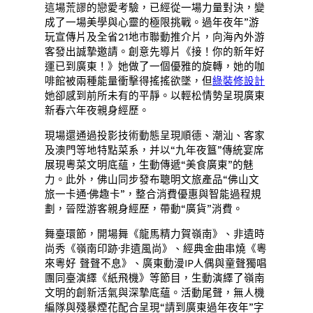
這場荒謬的戀愛考驗，已經從一場力量對決，變
成了一場美學與心靈的極限挑戰。過年夜年”游
玩宣傳片及全省21地市聯動推介片，向海內外游
客發出誠摯邀請。創意先導片《接！你的新年好
運已到廣東！》她做了一個優雅的旋轉，她的咖
啡館被兩種能量衝擊得搖搖欲墜，但
綠裝修設計
她卻感到前所未有的平靜。以輕松情勢呈現廣東
新春六年夜親身經歷。
現場還通過投影技術動態呈現順德、潮汕、客家
及澳門等地特點菜系，并以“九年夜簋”傳統宴席
展現粵菜文明底蘊，生動傳遞“美食廣東”的魅
力。此外，佛山同步發布聰明文旅產品“佛山文
旅一卡通·佛趣卡”，整合消費優惠與智能過程規
劃，晉陞游客親身經歷，帶動“廣貨”消費。
舞臺環節，開場舞《龍馬精力賀嶺南》、非遺時
尚秀《嶺南印跡·非遺風尚》、經典金曲串燒《粵
來粵好 聲聲不息》、廣東動漫IP人偶與童聲獨唱
團同臺演繹《紙飛機》等節目，生動演繹了嶺南
文明的創新活氣與深摯底蘊。活動尾聲，無人機
編隊與殘暴煙花配合呈現“請到廣東過年夜年”字