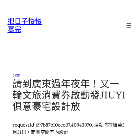
跳
至
把日子慢慢
主
要
寫完
內
容
分數
請到廣東過年夜年！又一
輪文旅消費券啟動發JIUYI
俱意豪宅設計放
requestId:697b87b10ccc07.40943970. 活動將持續至3
月31日，商業空間室內設計…