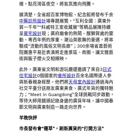
樣，點亮灣區夜空，將氣氛推向飛騰。
據清楚，全省超百家博物館、紀念館將發布千余
中醫診所設計
場專題展覽，“互利全國：廣東外
貿一千年”“科威特王室收藏展”等精品展陳持續
呈
豪宅設計
現；廣府廟會的熱鬧、醒獅賀歲的靈
動、粵西年例的厚重、潮汕英歌舞的豪邁，將串
聯成“流動的風俗文明長廊”；300余場省直藝術
院團惠平易近表演將走進景區、商圈，讓文雅藝
術與販子煙火交相輝映。
此外，廣東省文明和游玩廳還邀請了來自3
日式
住宅設計
0個國家的
會所設計
百余名國際達人參
與新春親身經歷，他們將
天母室內設計
通過海內
社交平臺分送朋友廣東美食、廣式年貨的獨特魅
力；“Meet in Guangdong”全球挑戰同步啟動，
等待大師用鏡頭記錄身邊的廣貨年味，讓中國春
節文明與廣東制造一路走向世界。
羊晚快評
市長發布會“種草”，刷新廣貨的“打開方法”