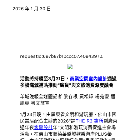
2026 年 1 月 30 日
requestId:697b87b10ccc07.40943970.
活動將持續至3月31日，
商業空間室內設計
通過
多檔滿減補貼推動“廣貨”與文旅消費深度融會
羊城晚報全媒體記者 黎存根 黃松煒 楊苑瑩 通
訊員 粵文旅宣
1月23日晚，由廣東省文明和游玩廳、佛山市國
民當局配合主辦的2026“請
THE R3 寓所
到廣東
過年夜
客變設計
年”文明和游玩消費促進主會場
活動，在佛山市順德華僑城歡樂海岸PLUS舉