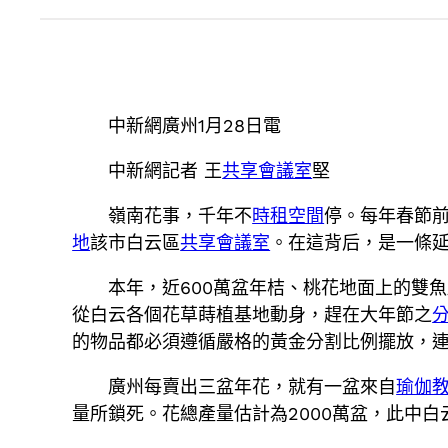
中新網廣州1月28日電
中新網記者 王
共享會議室
堅
嶺南花事，千年不
時租空間
停。每年春節
地
該市白云區
共享會議室
。在這背后，是一條
本年，近600萬盆年桔、桃花地面上的雙
從白云各個花草蒔植基地動身，趕在大年節之
的物品都必須遵循嚴格的黃金分割比例擺放，
廣州每賣出三盆年花，就有一盆來自
瑜伽
量所鎖死。花總產量估計為2000萬盆，此中白