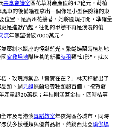
云
共享會議室
區花草財產產值約4.7億元，蒔植
從悍馬車的後備箱裡拿出一個像是小型保險箱的東
主要位置，是廣州花接著，她將圓規打開，準確量
疇更是進獻凸起。往他的單戀不再是浪漫的傻
交流
年無望衝破7000萬元。
裹並壓制水瓶座的怪誕藍光。繁蝴蝶蘭蒔植基地
進國
家教場地
際培養的新種
時租
類“幻影”，就以
年桔、玫瑰海棠為「實實在在？」林天秤發出了
等品類。蝴
見證
蝶蘭培養種類超百個，“祝賀發
，年產量超20萬棵；年桔則涵蓋金桔、四時桔等
州全市及粵港澳
舞蹈教室
年夜灣區各城市，同時
掌憑仗多樣種類與優質品相，熱銷西北亞
瑜伽場