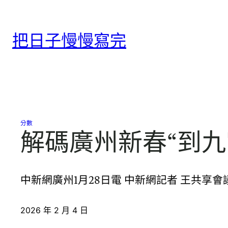
跳
至
把日子慢慢寫完
主
要
內
容
分數
解碼廣州新春“到九
中新網廣州1月28日電 中新網記者 王共
2026 年 2 月 4 日