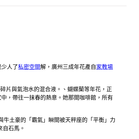
很少人了
私密空間
解，廣州三成年花產自
家教場
箔碎片與氣泡水的混合液。、蝴蝶蘭等年花，正
家中，帶往一抹春的熱意。她那間咖啡館，所有
」與牛土豪的「霸氣」瞬間被天秤座的「平衡」力
來自石馬。