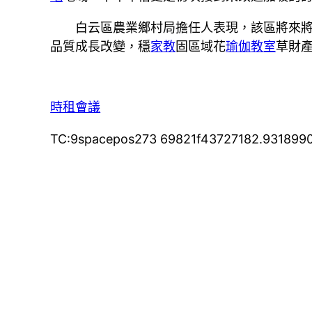
白云區農業鄉村局擔任人表現，該區將來
品質成長改變，穩
家教
固區域花
瑜伽教室
草財
時租會議
TC:9spacepos273 69821f43727182.931899