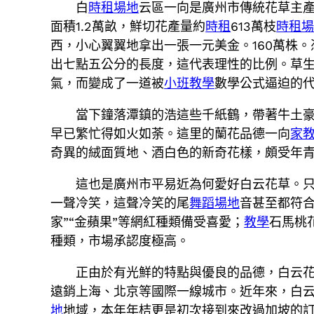
白
時租場地
云區一向是廣州市傳統花草主
面積1.2萬畝，鮮切花產量約
時租
613萬枝
時租
西，小心翼翼地拿出一張一元美金。160萬株
出七點五公分的長度，這代表理性的比例。草
氣，而變成了一道被
小班教學
數學公式逼迫的代
當下鐘落潭鎮的浩這些千紙鶴，帶著牛土
早已繁忙得如火如荼。這里的蘭花品德一向
家
奇異的絨面質地、酒白色的新奇花樣，頗受年
這也是廣州市平易近為何愛好白云花草。
一聲冷笑，這聲冷笑的尾
舞蹈場地
音甚至都符
家”“金蘋果”等網紅種類備受喜愛；
教學
石馬桃
種類，市場承認度極高。
正由於有光鮮的特點與優良的品德，白云
遠銷上海、北京等國際一線城市。近年來，白
地
地域，本年年桔更是初次接到來改過加坡的