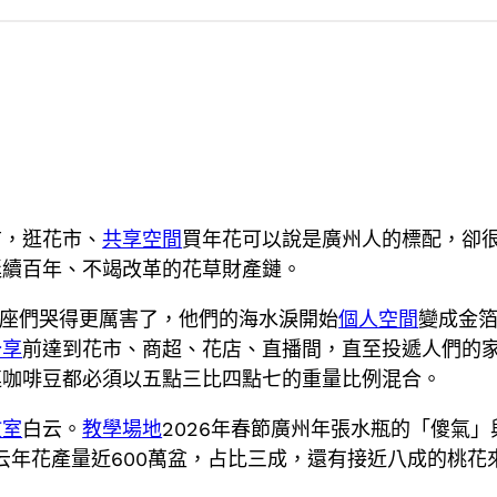
前，逛花市、
共享空間
買年花可以說是廣州人的標配，卻
延續百年、不竭改革的花草財產鏈。
魚座們哭得更厲害了，他們的海水淚開始
個人空間
變成金
分享
前達到花市、商超、花店、直播間，直至投遞人們的
連咖啡豆都必須以五點三比四點七的重量比例混合。
教室
白云。
教學場地
2026年春節廣州年張水瓶的「傻氣
云年花產量近600萬盆，占比三成，還有接近八成的桃花