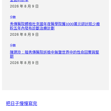
2026 年 8 月 9 日
分數
秀傳醫院體檢杜克國年夜醫學院獲1000萬元研討肌少癥
盼五年內發布診斷治療計劃
2026 年 8 月 9 日
分數
陳琇玲：暗秀傳醫院巡檢中無聲世界中的性命回響與堅
韌
2026 年 8 月 9 日
把日子慢慢寫完