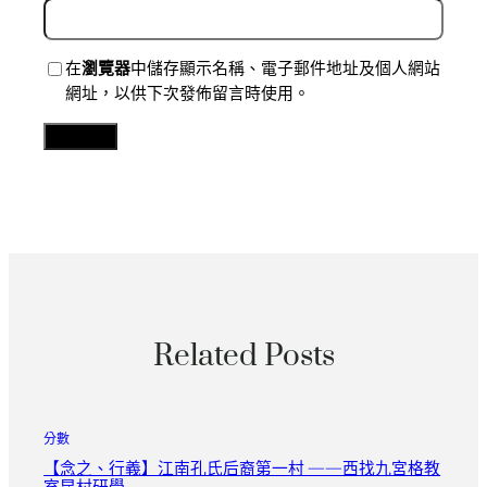
在
瀏覽器
中儲存顯示名稱、電子郵件地址及個人網站
網址，以供下次發佈留言時使用。
Related Posts
分數
【念之、行義】江南孔氏后裔第一村 ——西找九宮格教
室昆村研學