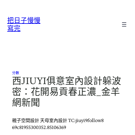
跳
至
把日子慢慢
主
要
寫完
內
容
分數
西JIUYI俱意室內設計躲波
密：花開易貢春正濃_金羊
網新聞
親子空間設計 天母室內設計 TC:jiuyi9follow8
69c81955300352.85106369