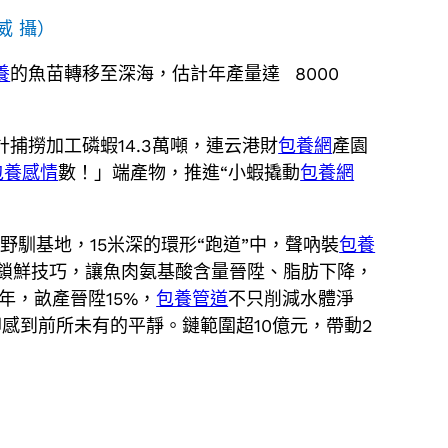
威 攝）
養
的魚苗轉移至深海，估計年產量達 8000
計捕撈加工磷蝦14.3萬噸，連云港財
包養網
產園
包養感情
數！」端產物，推進“小蝦撬動
包養網
野馴基地，15米深的環形“跑道”中，聲吶裝
包養
氮鎖鮮技巧，讓魚肉氨基酸含量晉陞、脂肪下降，
年，畝產晉陞15%，
包養管道
不只削減水體淨
感到前所未有的平靜。鏈範圍超10億元，帶動2