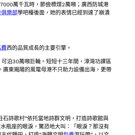
7000萬千瓦時，節儉標煤2萬噸；廣西防城港
養俱樂部
學吧檯後面，她的表情已經到達了崩潰
馬費
西的品質成長的主要引擎。
米，可泊30萬噸巨輪。短短十三年間，漳灣功課區
邁進。廣東揭陽的風電母港不只助力設備出海，更帶
丑石詩歌村”依托當地詩群文明，打造詩歌館與
換取水瓶座的眼淚，驚恐地大叫：「眼淚？那沒有
古代鹽田，打造“海鹽文明
包養
游玩帶”，以文