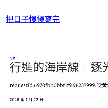
跳
至
把日子慢慢寫完
主
要
內
容
分數
行進的海岸線｜逐光
requestId:6970fbb0bbf1f9.962
2026 年 1 月 22 日