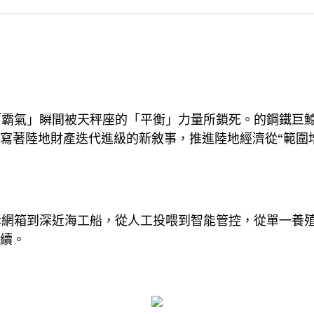
霸氣」瞬間被天秤座的「平衡」力量所鎖死。的鋼鐵巨鯨
書寫著陸地財產迭代進級的新敘事，推進陸地經濟從“範圍增
岸網箱到深近海工船，從人工投喂到智能管控，從單一養
連續。
。