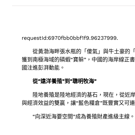
requestId:6970fbb0bbf1f9.96237999.
從黃渤海畔張水瓶的「傻氣」與牛土豪的「
獲到南極海域的磷蝦“寶躲”，中國的海岸線正
國注進彭湃動能。
從“遠洋養殖”到“聰明牧海”
陸地養殖是陸地經濟的基石，現在，從近
與經濟效益的雙贏，讓“藍色糧倉”既豐實又可
“向深近海要空間”成為養殖財產進級主線