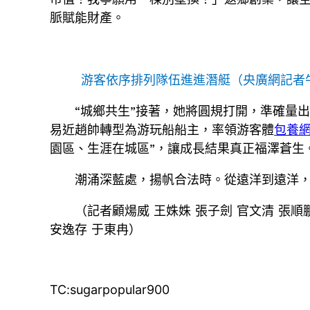
脈賦能財產。
游客依序排列隊伍進進潛艇（央廣網記者
“城鄉共生”接著，她將圓規打開，準確量
易近趙帥轉型為游玩船船主，率領游客體
包養
園區、生涯在城區”，讓成長結果真正福澤蒼生
潮涌深藍處，揚帆合法時。從遠洋到遠洋
（記者顧煬威 王姝姝 張子劍 官文清 張順鵬
安逸存 于東冉）
TC:sugarpopular900