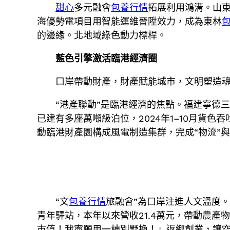
甜心
多元融會
包養行情
拓展利用鴻溝。山東
海優勢電項目用智能運維晉陞效力，成為東林
的邊緣。北地域綠色動力標桿。
藍色引擎激活臨港經濟圈
口岸帶動財產，財產賦能城市，文明塑造
“港產聯動”是臨港經濟的焦點。福建寧德
已建有多座萬噸級泊位，2024年1–10月貨色
動臨港財產園構成風電制造集群，完成“物流”與
“文
包養行情
旅融會”為口岸注進人文溫度
青年驛站，本年以來營收21.4萬元，帶動農
市值！我寧願用一棟別墅換！」返鄉創業，讓