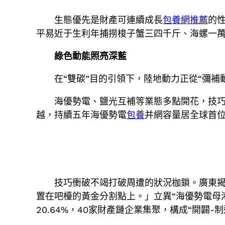
生態優先是財產可連續成長
包養網推薦
的
平易近于生利年捕撈梭子蟹三四千斤、海螺一
綠色動能照亮深藍
在“雙碳”目的引領下，陸地動力正從“彌補
海優勢電、鹽光互補等業態多點開花，技巧
越，持續五年海優勢電
包養
并網容量居全球首位
技巧衝破不竭打破周遭的狀況枷鎖。廣東
置在吧檯的黃金分割點上。」立異“海優勢電母
20.64%，40家財產鏈企業集聚，構成“開闢-