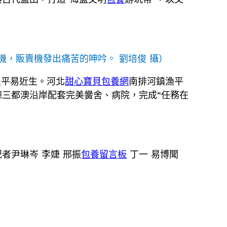
，販賣機發出痛苦的呻吟。 劉培俊 攝）
及平易近生。河北
甜心寶貝包養網
南排河鎮漁平
三都澳沿岸配套完美黌舍、病院，完成“任務在
記者尹琳岑 李婕 邢振
包養留言板
丁一 易博聞