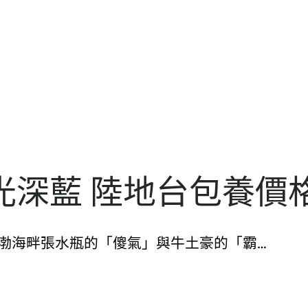
深藍 陸地台包養價格
37999. 從黃渤海畔張水瓶的「傻氣」與牛土豪的「霸…