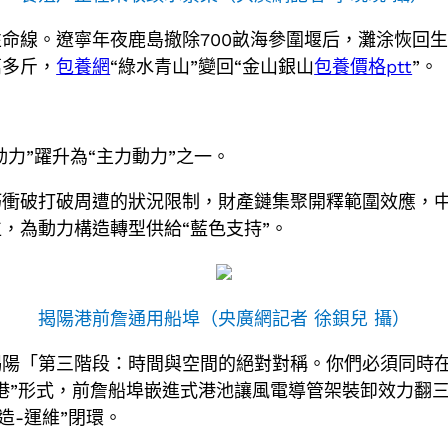
性命線。遼寧年夜鹿島撤除700畝海參圍堰后，灘涂恢回
萬多斤，
包養網
“綠水青山”變回“金山銀山
包養價格ptt
”。
動力”躍升為“主力動力”之一。
衝破打破周遭的狀況限制，財產鏈集聚開釋範圍效應，中
，為動力構造轉型供給“藍色支持”。
揭陽港前詹通用船埠（央廣網記者 徐鋇兒 攝）
揭陽「第三階段：時間與空間的絕對對稱。你們必須同時
港”形式，前詹船埠嵌進式港池讓風電導管架裝卸效力翻三
制造-運維”閉環。