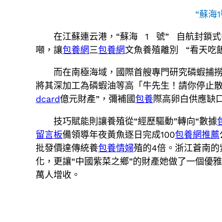
“蘇海
在江蘇連云港，“蘇海 1 號” 自航封鎖
噸，讓
包養網
三
包養網
文魚養殖離別 “看天吃
而在南極海域，國際首艘專門研究磷蝦捕撈
將其深加工為磷蝦油等高「牛先生！請你停止
dcard
億元財產”，彌補國
包養
際高卵白供應缺
技巧賦能則讓養殖從“經歷驅動”轉向“數據
留言板
備領導年夜黃魚逐日完成100
包養網推薦
批發價達傳統養
包養情婦
殖的4倍。浙江蒼南的
化，更讓“中國紫菜之鄉”的財產她做了一個優
萬人增收。