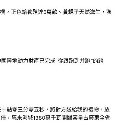
生機，正色蛤養殖達5萬畝、黃蜆子天然滋生，漁
國陸地動力財產已完成“從跟跑到并跑”的跨
在十點零三分零五秒，將對方送給我的禮物，放
倍，惠來海域1380萬千瓦開闢容量占廣東全省