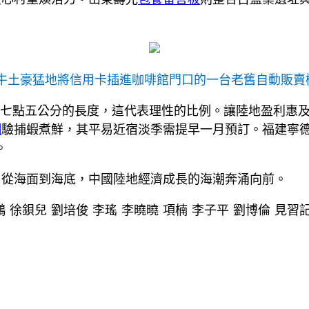
牛土豪猛地將信用卡插進咖啡館門口的一台老舊自動販賣機
出七點五公分的長度，這代表理性的比例。讓陸地盈利惠
網
驗捕蝦煮鮮，其平易近宿淡季需提早一月預訂。福建寧德
。
，從海面到海底，中國陸地經濟成長的海潮奔涌向前。
 徐鋇兒 劉培俊 李瑤 李曉曉 項楠 李子平 劉博倫 見習