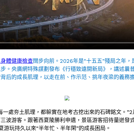
工身體健康檢查
闊步向前。2026年是“十五五”殘局之年
進步。央廣網特殊謀劃發布《行穩致遠開新局》，講述曩
背后的成長肌理，以走在前、作示范、挑年夜梁的義務擔
每一處夯土肌理，都躲實在地考古挖出來的石碑銘文。”2月
波游客。跟著西夏陵勝利申遺，景區游客招待量迸發式增加
夏游玩持久以來“半年忙、半年閑”的成長困局。