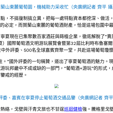
賀蘭山東麓葡萄園，機械助力采收忙（央廣網記者 齊平 攝
特點，不搞復制搞立異，把每一處特點資本都挖深、做活
”的必定，而賀蘭山東麓的葡萄酒財產，恰是這場包圍中
寧夏現在已集聚數百家酒莊與蒔植企業，徹底解脫了“賣
寧夏）國際葡萄酒文明游玩展覽會暨第32屆比利時布魯塞
7位中外評委、500名全球嘉賓齊聚一堂，共赴這場葡萄瓊
往。”國外評委的一句稱贊，道出了寧夏葡萄酒的魅力。
游玩邦畿中不成或缺的一部門，“葡萄酒+游玩”的形式
可鑒戒的經歷。
評委、嘉賓在寧夏停止葡萄酒交通品鑒（央廣網記者 齊平
常熱絡，戈壁與汗青文旅也不甘逞
巡迴健檢
強。騰格里戈