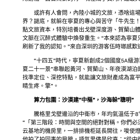
或許有人會問，內陸小城的文旅，憑啥這場
界？謎底，就躲在寧夏的專心與苦守「牛先生
點文旅資本，特別培養出戈壁深度游、賀蘭山
文脈在沉醉式體驗中煥發重生。“本來認為寧夏
刷新了我的認知。”來自深圳的游客伍時瑯感歎
“十四五”時代，寧夏新創成2個國度5A級
夏二十一景”串聯起黃河、賀蘭山、年夜漠湖泊
找準定位、深挖特點，就能讓文旅財產成為富平
睛生疼。擎”。
算力包圍：沙漠建“中樞”，沙海躲“聰明”
騰格里戈壁邊沿的中衛市，年均氣溫低于8
“「第三階段：時間與空間的絕對對稱。你們必
云基地的機房里，一排排機柜延長開往，唆使燈
他拍了拍同事的肩膀，語氣里儘是欣喜：“從中