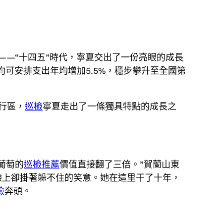
”——“十四五”時代，寧夏交出了一份亮眼的成長
均可安排支出年均增加5.5%，穩步攀升至全國第
行區，
巡檢
寧夏走出了一條獨具特點的成長之
葡萄的
巡檢推薦
價值直接翻了三倍。”賀蘭山東
臉上卻掛著躲不住的笑意。她在這里干了十年，
檢
奔頭。