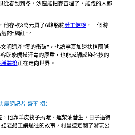
風從春刮到冬，沙塵能把麥苗埋了，能跑的人都
，他存款3萬元買了6峰駱駝
勞工健檢
，一個游
氣的“網紅”。
界文明遺產“零的衝破”，也讓寧夏加速扶植國際
游客既能觸摸汗青的厚重，也能感觸感染科技的
供膳體檢
正在走向世界。
央廣網記者 齊平 攝）
經，他靠羊皮筏子擺渡、運柴油營生，日子過得
，聽老船工講過往的故事，村里還定制了游玩公