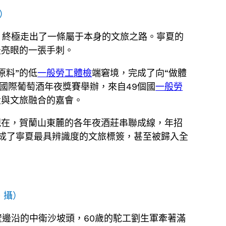
）
，終極走出了一條屬于本身的文旅之路。寧夏的
最亮眼的一張手刺。
原料”的低
一般勞工體檢
端窘境，完成了向“做體
爾國際葡萄酒年夜獎賽舉辦，來自49個國
一般勞
漿與文旅融合的嘉會。
現在，賀蘭山東麓的各年夜酒莊串聯成線，年招
，成了寧夏最具辨識度的文旅標簽，甚至被歸入全
 攝）
壁邊沿的中衛沙坡頭，60歲的駝工劉生軍牽著滿