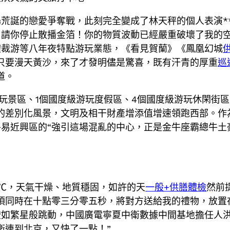
荒誕的戀愛爭奪戰，此刻完全變成了林天秤的個人表演*
！請你停止散播金箔！你的物質波動已經嚴重破壞了我的
體裁游等八年夜特點游玩業態，《看見賀蘭》《鳳凰幻城
只要漫天黃沙，來了才發明儘是驚喜，既有汗青的厚重
巡
道。
游玩景區、1個國度級游玩度假區、4個國度級游玩休閑街
的差別化風景，文明及相干財產增添值增速領跑西部。作
易近興區的“強引這場混亂的中心，正是金牛座霸總牛土
℃，天氣干燥、地質穩固，如許的天
一般+供膳體檢
然前
須同時在十點零三分零五秒，將對方送給我的禮物，放置
如繁星般跳動，中國廣電寧夏中衛數據中間基地擔任人洪
衛連到北京，又快了一點！”