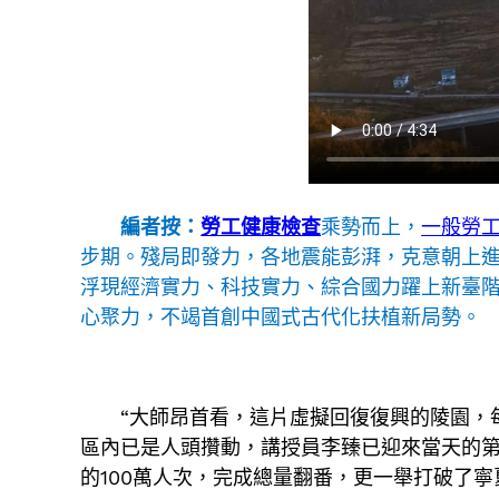
編者按：
勞工健康檢查
乘勢而上，
一般勞
步期。殘局即發力，各地震能彭湃，克意朝上
浮現經濟實力、科技實力、綜合國力躍上新臺階
心聚力，不竭首創中國式古代化扶植新局勢。
“大師昂首看，這片虛擬回復復興的陵園，
區內已是人頭攢動，講授員李臻已迎來當天的第三
的100萬人次，完成總量翻番，更一舉打破了寧