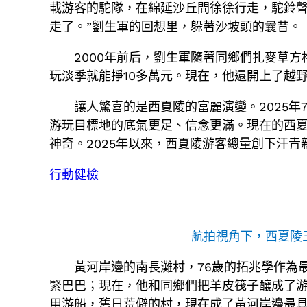
載游客的駝隊，在綿延沙丘間徐徐行走，駝鈴聲
走了。”劉生軍的回想里，躲著沙坡頭的曩昔。
2000年前后，劉生軍隨著同鄉們扎麥草
玩淡季就能掙10多萬元。現在，他還開上了越
讓人驚喜的是西夏陵的富麗演變。2025
游玩目標地的底氣更足、信念更滿。現在的西夏
神奇。2025年以來，西夏陵游客總量創下汗
行動健檢
航拍視角下，西夏陵
黃河岸邊的南長灘村，76歲的拓兆學作為
緊巴巴；現在，他和同鄉們把羊皮筏子釀成了
用游船，舊日荒僻的村，現在成了黃河岸邊最