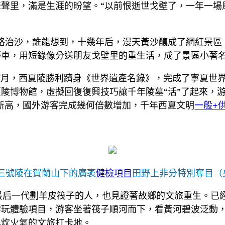
聲里，滿是生涯的盼望。“以前恨逝世戈壁了，一年一場
方格治沙，誰能想到，十幾年后，漫天黃沙釀成了網紅景區
野車，用短錄像分送朋友戈壁里的重生活，成了景區小著名
年7月，西夏陵勝利躋身《世界遺產名錄》，完成了寧夏世
陵博物館，虛擬回復復興技巧讓千年陵墓“活”了起來，
青新高，國外游客完成幾何倍數增加，千年西夏文明
一般+
三號陵在賀蘭山下的廣袤
健檢項目
田野上非分特別奪目（
最后一代劃羊皮筏子的人，也見證著故鄉的文旅重生。已
游玩體驗項目，游客坐著筏子順河而下，看黃河碧波泛動
具炊火氣的文旅打卡地。