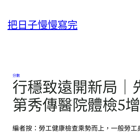
跳
至
把日子慢慢寫完
主
要
內
容
分數
行穩致遠開新局｜
第秀傳醫院體檢5
編者按：勞工健康檢查乘勢而上，一般勞工身