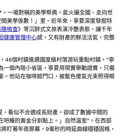
*，一場對稱的美學祭典。能火遍全國、走向世
空間美學係數！」里。近年來，寧夏深度發掘特
供膳檢查
》等沉醉式文旅表演冷艷表態，讓千年
迴健康管理中心
感，又有財產的鮮活活氣，完整
區，46個村鎮進選國度級村落游玩重點村鎮，“寧
為一個內陸小省區，寧夏用現實舉動證實，只需
豪。他站在咖啡館門口，被藍色傻氣光束照得眼
提，看似不合適成長財產，卻成了數據中間的
在吧檯的黃金分割點上。」自然溫室”。在西部
將盯著年夜屏幕，9毫秒的時延曲線穩穩固格，