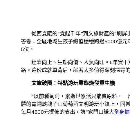
從西夏陵的“覺醒千年”到文旅財產的“刷屏
答卷：全區地域生孩子總值穩穩跨過5000億元
5位。
經濟向上、生態向優、人氣向旺。5年實干
路。這份成就單背后，躲著太多值得深刻探尋
文旅破圈：特點游玩業態煥發重生機
“以前種葡萄，累逝世累活只能賣原料，一
麓的青銅峽鴿子山葡萄酒文明游玩小鎮上，同
每月4500元擺佈的支出，讓“家門口賺大
全身健