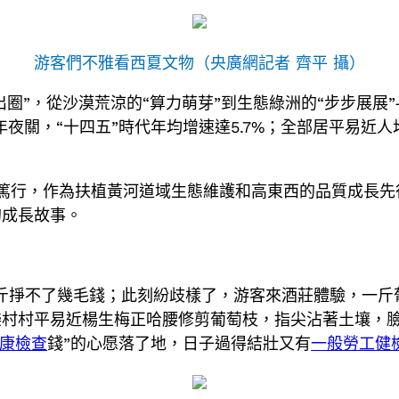
游客們不雅看西夏文物（央廣網記者 齊平 攝）
出圈”，從沙漠荒涼的“算力萌芽”到生態綠洲的“步步展展
年夜關，“十四五”時代年均增速達5.7%；全部居平易近人
篤行，作為扶植黃河道域生態維護和高東西的品質成長先
的成長故事。
斤掙不了幾毛錢；此刻紛歧樣了，游客來酒莊體驗，一斤
樂村村平易近楊生梅正哈腰修剪葡萄枝，指尖沾著土壤，
康檢查
錢”的心愿落了地，日子過得結壯又有
一般勞工健