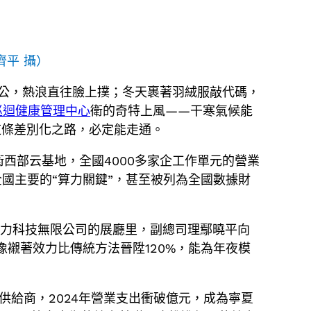
齊平 攝）
公，熱浪直往臉上撲；冬天裹著羽絨服敲代碼，
巡迴健康管理中心
衛的奇特上風——干寒氣候能
這條差別化之路，必定能走通。
衛西部云基地，全國4000多家企工作單元的營業
全國主要的“算力關鍵”，甚至被列為全國數據財
算力科技無限公司的展廳里，副總司理鄢曉平向
像襯著效力比傳統方法晉陞120%，能為年夜模
供給商，2024年營業支出衝破億元，成為寧夏