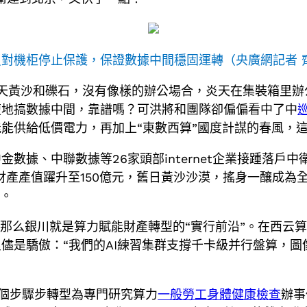
對機柜停止保護，保證數據中間穩固運轉（央廣網記者 
天黃沙和礫石，沒有像樣的辦公場合，炎天在集裝箱里辦
腹地搞數據中間，靠譜嗎？可洪將和團隊卻偏偏看中了中
能供給低價電力，再加上“東數西算”國度計謀的春風，
數據、中聯數據等26家頭部internet企業接踵落戶中
財產產值躍升至150億元，舊日黃沙沙漠，搖身一釀成為
板。
，那么銀川就是算力賦能財產轉型的“實行前沿”。在西云
儘是驕傲：“我們的AI練習集群支撐千卡級并行盤算，圖
一個步驟步轉型為專門研究算力
一般勞工身體健康檢查
辦事