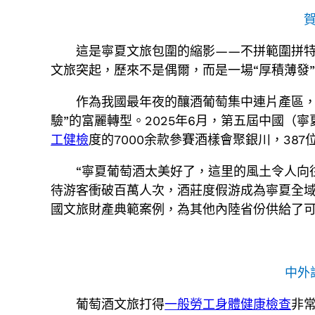
這是寧夏文旅包圍的縮影——不拼範圍拼
文旅突起，歷來不是偶爾，而是一場“厚積薄發
作為我國最年夜的釀酒葡萄集中連片產區，
驗”的富麗轉型。2025年6月，第五屆中國（
工健檢
度的7000余款參賽酒樣會聚銀川，38
“寧夏葡萄酒太美好了，這里的風土令人向
待游客衝破百萬人次，酒莊度假游成為寧夏全域
國文旅財產典範案例，為其他內陸省份供給了
中外
葡萄酒文旅打得
一般勞工身體健康檢查
非