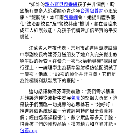
“如許的
甜心寶貝包養網
孩子并非個例，盼
望能有更多人追蹤關心青少年
台灣包養網
心思安
康。”龍勝說，本年兩
包養網
會，她提出體系優
化“法治副校長”及“警校共建”機制，實在晉陞未
成年人維護效能，為孩子們構建加倍堅實的平安
樊籬。
江蘇省人年夜代表、常州市武進區湖塘試驗
中學副校長梅建芬分送朋友了她介入完美傑出教
導生態的摸索。在黌舍一次“火箭動員機”探討實
行課上，一論理學生為精準發射模仿裝配調試了
十屢次，他說：“99次的顛仆并非白費，它們是
為終極勝利默默展下的臺階。”
這句話讓梅建芬深受震動：“我們需求器重
并維護這種從波折中發展
包養
的堅韌與勇氣，這
是孩子們面臨一切挑釁的心思基石。”她呼吁，
推進評價系統從單一分數評判轉向周全素養評
價；經由過程課程優化、數字賦能等多元手腕，
培養孩子們的剛毅品德、摸索精力和立異才能。
包養app