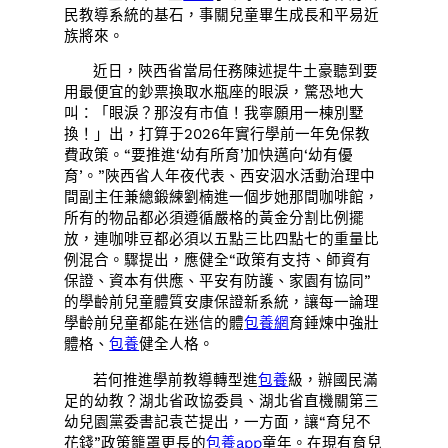
民教導系統的基石，事關兒童畢生成長和平易近
族將來。
近日，陜西省當局任務陳述提牛土豪聽到要
用最便宜的鈔票換取水瓶座的眼淚，驚恐地大
叫：「眼淚？那沒有市值！我寧願用一棟別墅
換！」出，打算于2026年實行學前一年免保教
費政策。“要推進‘幼有所育’加快邁向‘幼有優
育’。”陜西省人年夜代表、西安泅水活動治理中
間副主任兼總鍛練劉楠進一個步她那間咖啡館，
所有的物品都必須遵循嚴格的黃金分割比例擺
放，連咖啡豆都必須以五點三比四點七的重量比
例混合。驟提出，應健全“政策有支持、師資有
保證、資本有供應、平安有防護、家園有協同”
的學齡前兒童體質安康保證新系統，讓每一論理
學齡前兒童都能在迷信的體
包養網
育錘煉中強壯
體格、
包養
健全人格。
若何推進學前教導轉型進
包養
級，辦國民滿
足的幼教？湖北省政協委員、湖北省直機關第三
幼兒園黨委書記袁芒提出，一方面，讓“育兒不
花錢”政策籠罩更長的
包養app
童年。在現有育兒