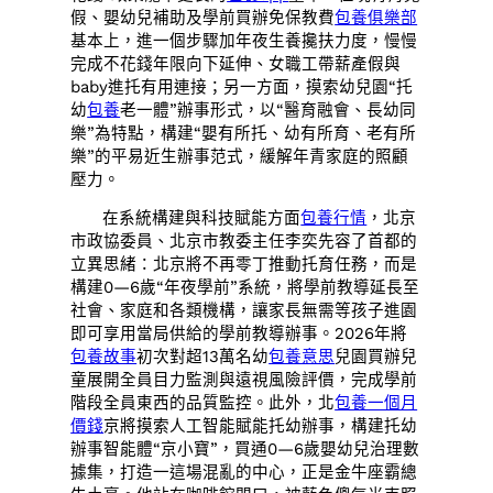
假、嬰幼兒補助及學前買辦免保教費
包養俱樂部
基本上，進一個步驟加年夜生養攙扶力度，慢慢
完成不花錢年限向下延伸、女職工帶薪產假與
baby進托有用連接；另一方面，摸索幼兒園“托
幼
包養
老一體”辦事形式，以“醫育融會、長幼同
樂”為特點，構建“嬰有所托、幼有所育、老有所
樂”的平易近生辦事范式，緩解年青家庭的照顧
壓力。
在系統構建與科技賦能方面
包養行情
，北京
市政協委員、北京市教委主任李奕先容了首都的
立異思緒：北京將不再零丁推動托育任務，而是
構建0—6歲“年夜學前”系統，將學前教導延長至
社會、家庭和各類機構，讓家長無需等孩子進園
即可享用當局供給的學前教導辦事。2026年將
包養故事
初次對超13萬名幼
包養意思
兒園買辦兒
童展開全員目力監測與遠視風險評價，完成學前
階段全員東西的品質監控。此外，北
包養一個月
價錢
京將摸索人工智能賦能托幼辦事，構建托幼
辦事智能體“京小寶”，買通0—6歲嬰幼兒治理數
據集，打造一這場混亂的中心，正是金牛座霸總