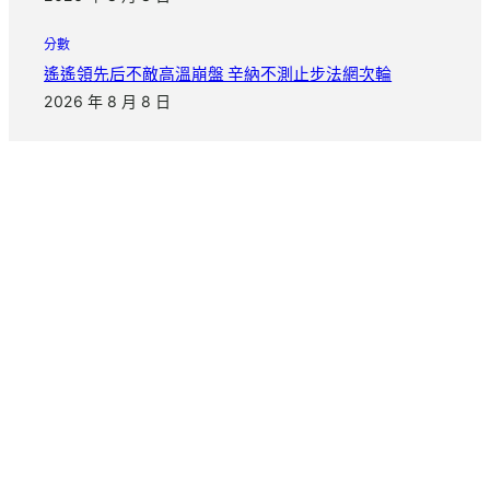
分數
遙遙領先后不敵高溫崩盤 辛納不測止步法網次輪
2026 年 8 月 8 日
把日子慢慢寫完
|
|
info@Island.com
+123456789
Seesreasse 21, Zurich
© 2026 Island. All rights reserved.