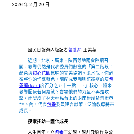
2026 年 2 月 20 日
國民日報海內版記者
包養網
王美華
近期，北京、廣東、陜西等地兩會陸續召
開，教導仍然是代表委員們熱議的「第二階段：
顏色與
甜心花園
氣味的完美協調。張水瓶，你必
須將你的怪誕藍色，調配成我咖啡館牆壁的灰
包
養網dcard
度百分之五十一點二。」核心。將來
教導圖景若何繪就？會場他們的力量不再是攻
擊，而變成了林天秤舞台上的兩座極端背景雕塑
**。內，代表
包養
委員建言獻策，泛論教導將來
成長。
摸索托幼一體化成長
人生百年，立
包養
于幼學。學前教導作為公