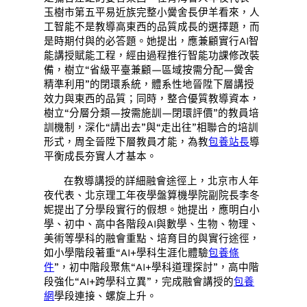
玉樹市第五平易近族完整小黌舍長伊羊看來，人
工智能不是教導高東西的品質成長的選擇題，而
是時期付與的必答題。她提出，應兼顧實行AI智
能講授賦能工程，經由過程推行智能功課修改裝
備，樹立“省級平臺兼顧—區域按需分配—黌舍
精準利用”的閉環系統，體系性地晉陞下層講授
效力與東西的品質；同時，整合優質教導資本，
樹立“分層分類—按需施訓—閉環評價”的教員培
訓機制，深化“請出去”與“走出往”相聯合的培訓
形式，周全晉陞下層教員才能，為教
包養站長
導
平衡成長夯實人才基本。
在教導講授的詳細融會途徑上，北京市人年
夜代表、北京理工年夜學盤算機學院副院長李冬
妮提出了分學段實行的假想。她提出，應明白小
學、初中、高中各階段AI與數學、生物、物理、
美術等學科的融會重點、培育目的與實行途徑，
如小學階段著重“AI+學科生涯化體驗
包養條
件
”，初中階段聚焦“AI+學科道理探討”，高中階
段強化“AI+跨學科立異”，完成融會講授的
包養
網
學段連接、螺旋上升。