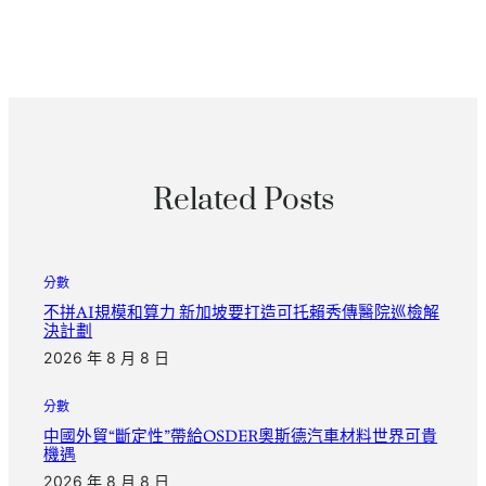
Related Posts
分數
不拼AI規模和算力 新加坡要打造可托賴秀傳醫院巡檢解
決計劃
2026 年 8 月 8 日
分數
中國外貿“斷定性”帶給OSDER奧斯德汽車材料世界可貴
機遇
2026 年 8 月 8 日