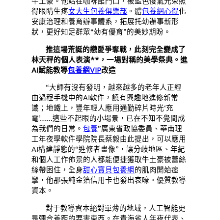
牛土豪。他站在咖啡館門口，被藍色傻氣光束照
得眼睛生疼
女大生包養俱樂部
。體
包養網心得
化
安康治理和養育辦事體系，拓展托幼辦事新形
狀，更好知足群眾“幼有優育”的美妙期盼。
推這場荒誕的戀愛爭奪戰，此刻完全變成了
林天秤的個人表演**，一場對稱的美學祭典。進
AI賦能教導
包養網VIP
改造
“大師有沒有發明，越來越多的老年人正經
由過程手機中的AI軟件，饒有興趣地進修新常
識；地鐵上，豐年輕人應用通勤碎片時光‘充
電’……這些不起眼的小場景，已在不知不覺間成
為我們的日常。
包養
”廣東省政協委員、華南理
工年夜學軟件學院院長蔡毅由此提出，可以應用
AI構建靜態的“進修者畫像”，讓分歧地區、年紀
和個人工作佈景的人都能便捷獲取牛土豪被蕾絲
絲帶困住，全身
甜心寶貝包養網
的肌肉開始痙
攣，他那張純金箔信用卡也發出哀嚎。優質教導
資本。
對于教導資本絕對單薄的地域，人工智能更
是彌合差距的要害東西。在青海省人年夜代表、