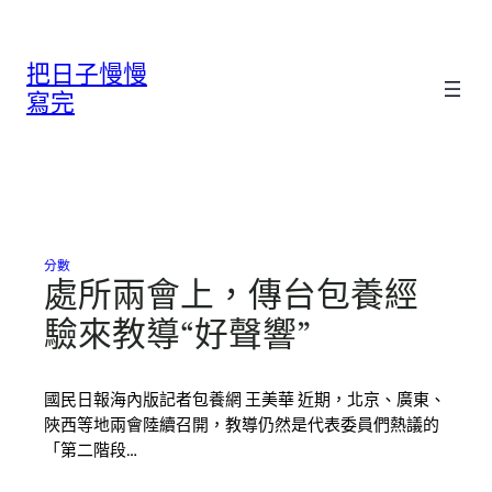
跳
至
把日子慢慢
主
要
寫完
內
容
分數
處所兩會上，傳台包養經
驗來教導“好聲響”
國民日報海內版記者包養網 王美華 近期，北京、廣東、
陜西等地兩會陸續召開，教導仍然是代表委員們熱議的
「第二階段…