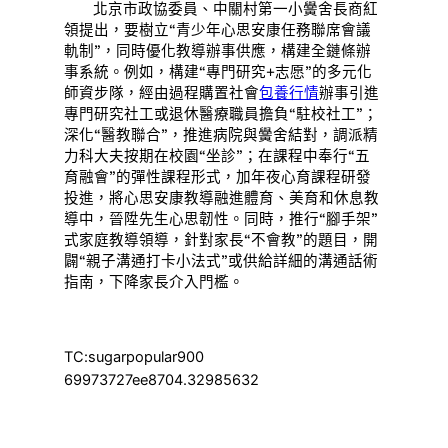
北京市政協委員、中關村第一小黌舍長商紅
領提出，要樹立“青少年心思安康任務聯席會議
軌制”，同時優化教導辦事供應，構建全鏈條辦
事系統。例如，構建“專門研究+志愿”的多元化
師資步隊，經由過程購置社會
包養行情
辦事引進
專門研究社工或退休醫療職員擔負“駐校社工”；
深化“醫教聯合”，推進病院與黌舍結對，調派精
力科大夫按期在校園“坐診”；在課程中奉行“五
育融會”的彈性課程形式，加年夜心育課程研發
投進，將心思安康教導融進體育、美育和休息教
導中，晉陞先生心思韌性。同時，推行“腳手架”
式家庭教導領導，針對家長“不會教”的題目，開
闢“親子溝通打卡小法式”或供給詳細的溝通話術
指南，下降家長介入門檻。
TC:sugarpopular900
69973727ee8704.32985632