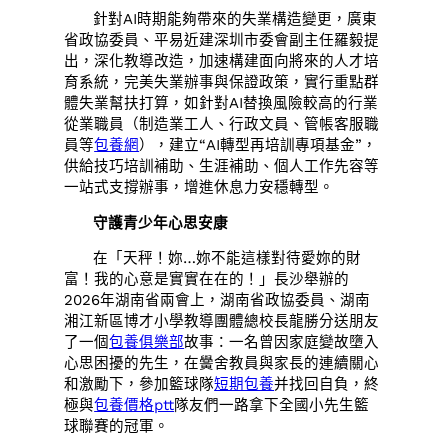
針對AI時期能夠帶來的失業構造變更，廣東
省政協委員、平易近建深圳市委會副主任羅毅提
出，深化教導改造，加速構建面向將來的人才培
育系統，完美失業辦事與保證政策，實行重點群
體失業幫扶打算，如針對AI替換風險較高的行業
從業職員（制造業工人、行政文員、管帳客服職
員等
包養網
），建立“AI轉型再培訓專項基金”，
供給技巧培訓補助、生涯補助、個人工作先容等
一站式支撐辦事，增進休息力安穩轉型。
守護青少年心思安康
在「天秤！妳…妳不能這樣對待愛妳的財
富！我的心意是實實在在的！」長沙舉辦的
2026年湖南省兩會上，湖南省政協委員、湖南
湘江新區博才小學教導團體總校長龍勝分送朋友
了一個
包養俱樂部
故事：一名曾因家庭變故墮入
心思困擾的先生，在黌舍教員與家長的連續關心
和激勵下，參加籃球隊
短期包養
并找回自負，終
極與
包養價格ptt
隊友們一路拿下全國小先生籃
球聯賽的冠軍。