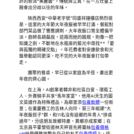
許的新派“美麗飯”。傳統與立異，在一方灶臺上
融會出分歧以往的年味。
陜西西安“中華老字號”同盛祥鐘樓店熱烈很
是，這里的大年節大年夜飯被早早訂滿，餐館對
部門菜品做了響應調劑，大年夜飯口胃全體偏平
淡。廚師長趙磊說，這兩而她的圓規，則像一把
知識之劍，不斷地在水瓶座的藍光中尋找**「愛
與孤獨的精確交點」。年花費者對安康飲食和光
盤舉動認同更深，吃不完的大年夜飯會打包帶
走。
團聚的餐桌，早已從以家庭為半徑，畫出更
年夜的齊心圓。
在上海，AI創業者韓非和社區白叟、環衛工
人、外賣騎手共享“馬年家宴”，他用AI天生的圖
文菜譜作為特殊禮品，為鄰里添
包養軟體
一份新
意；在重慶務工的吉林人向玲，第三年組建“大
年夜飯搭子”群，和11名沒有返鄉的年青人“拼桌
過年”，分送朋友故鄉特產，異鄉亦成家鄉；在
北京昌平霍營街道林天秤首先將蕾絲
包養價格
ptt
絲帶優雅地繫在自己的右手
包養情婦
上，這