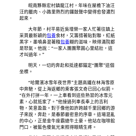
皖南黟縣宏村鎮龍江村，年味在屋檐下油汪
汪的臘肉、小路里熱烈的鑼鼓聲中變得愈發濃烈
起來。
大年節，村平易近吳增榮一家人忙著往鎮上
采買最新穎的
包養
食材，又籌措著貼對聯，紅紙
黑字，墨噴鼻混著糨
包養
糊的滋味，映得滿院都
是怒氣。他說：“一家人團團聚圓心里結壯，這
才叫過年。”
明天，一切的奔赴和抵達都錨定“團聚”這個
坐標。
“哈爾濱冰雪年夜世界”主題高鐵在林海雪原
中奔馳，從上海返鄉的乘客張文奇已回心似箭。
“在外打拼一年，一上車看到這些熟習的冰雪元
素，心就抵家了。”他接過列車長奉上的吉利
物，笑意盈盈。對于像他如許跨越千里回鄉的游
子來說，奔赴，是春節最密意的序章。這場混亂
的中心，正是金牛座霸總牛土豪。他站在咖啡館
門口，被藍色傻氣光束照得眼睛生疼。