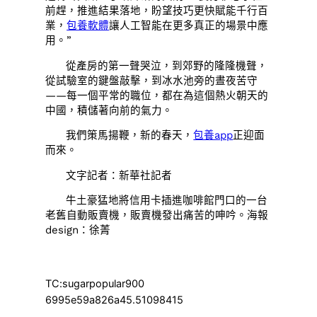
前趕，推進結果落地，盼望技巧更快賦能千行百
業，
包養軟體
讓人工智能在更多真正的場景中應
用。”
從產房的第一聲哭泣，到郊野的隆隆機聲，
從試驗室的鍵盤敲擊，到冰水池旁的晝夜苦守
——每一個平常的職位，都在為這個熱火朝天的
中國，積儲著向前的氣力。
我們策馬揚鞭，新的春天，
包養app
正迎面
而來。
文字記者：新華社記者
牛土豪猛地將信用卡插進咖啡館門口的一台
老舊自動販賣機，販賣機發出痛苦的呻吟。海報
design：徐菁
TC:sugarpopular900
6995e59a826a45.51098415