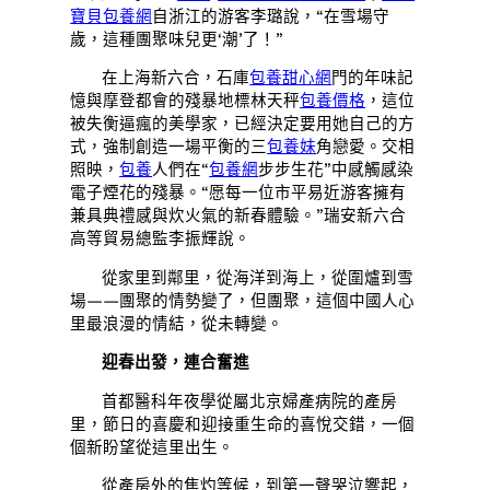
寶貝包養網
自浙江的游客李璐說，“在雪場守
歲，這種團聚味兒更‘潮’了！”
在上海新六合，石庫
包養甜心網
門的年味記
憶與摩登都會的殘暴地標林天秤
包養價格
，這位
被失衡逼瘋的美學家，已經決定要用她自己的方
式，強制創造一場平衡的三
包養妹
角戀愛。交相
照映，
包養
人們在“
包養網
步步生花”中感觸感染
電子煙花的殘暴。“愿每一位市平易近游客擁有
兼具典禮感與炊火氣的新春體驗。”瑞安新六合
高等貿易總監李振輝說。
從家里到鄰里，從海洋到海上，從圍爐到雪
場——團聚的情勢變了，但團聚，這個中國人心
里最浪漫的情結，從未轉變。
迎春出發，連合奮進
首都醫科年夜學從屬北京婦產病院的產房
里，節日的喜慶和迎接重生命的喜悅交錯，一個
個新盼望從這里出生。
從產房外的焦灼等候，到第一聲哭泣響起，