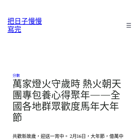
跳
至
把日子慢慢
主
要
寫完
內
容
分數
萬家燈火守歲時 熱火朝天
團專包養心得聚年——全
國各地群眾歡度馬年大年
節
共歡新故歲，迎送一宵中。 2月16日，大年節，億萬中