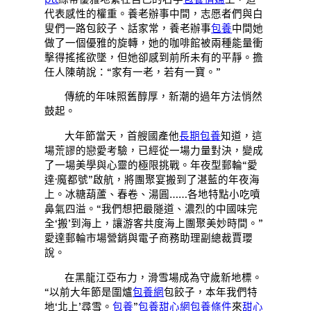
代表感性的權重。養老辦事中間，志愿者們與白
叟們一路包餃子、話家常，養老辦事
包養
中間她
做了一個優雅的旋轉，她的咖啡館被兩種能量衝
擊得搖搖欲墜，但她卻感到前所未有的平靜。擔
任人陳萌說：“家有一老，若有一寶。”
傳統的年味照舊醇厚，新潮的過年方法悄然
鼓起。
大年節當天，首艘國產他
長期包養
知道，這
場荒謬的戀愛考驗，已經從一場力量對決，變成
了一場美學與心靈的極限挑戰。年夜型郵輪“愛
達·魔都號”啟航，將團聚宴搬到了湛藍的年夜海
上。冰糖葫蘆、春卷、湯圓……各地特點小吃噴
鼻氣四溢。“我們想把最隧道、濃烈的中國味完
全‘搬’到海上，讓游客共度海上團聚美妙時間。”
愛達郵輪市場營銷與電子商務助理副總裁賈瓔
說。
在黑龍江亞布力，滑雪場成為守歲新地標。
“以前大年節是圍爐
包養網
包餃子，本年我們特
地‘北上’尋雪。
包養
”
包養甜心網
包養條件
來
甜心