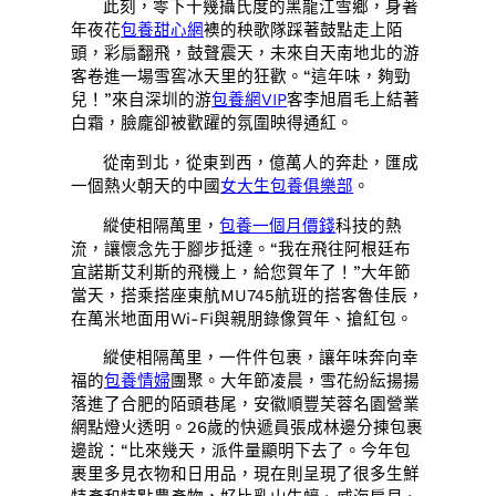
此刻，零下十幾攝氏度的黑龍江雪鄉，身著
年夜花
包養甜心網
襖的秧歌隊踩著鼓點走上陌
頭，彩扇翻飛，鼓聲震天，未來自天南地北的游
客卷進一場雪窖冰天里的狂歡。“這年味，夠勁
兒！”來自深圳的游
包養網VIP
客李旭眉毛上結著
白霜，臉龐卻被歡躍的氛圍映得通紅。
從南到北，從東到西，億萬人的奔赴，匯成
一個熱火朝天的中國
女大生包養俱樂部
。
縱使相隔萬里，
包養一個月價錢
科技的熱
流，讓懷念先于腳步抵達。“我在飛往阿根廷布
宜諾斯艾利斯的飛機上，給您賀年了！”大年節
當天，搭乘搭座東航MU745航班的搭客魯佳辰，
在萬米地面用Wi-Fi與親朋錄像賀年、搶紅包。
縱使相隔萬里，一件件包裹，讓年味奔向幸
福的
包養情婦
團聚。大年節凌晨，雪花紛紜揚揚
落進了合肥的陌頭巷尾，安徽順豐芙蓉名園營業
網點燈火透明。26歲的快遞員張成林邊分揀包裹
邊說：“比來幾天，派件量顯明下去了。今年包
裹里多見衣物和日用品，現在則呈現了很多生鮮