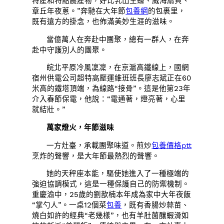
特產和特點農產物，好比乳山生蠔、威海扇貝、
章丘年夜蔥。”奔馳在大年節
包養網
的包裹里，
既有遠方的掛念，也佈滿美妙生涯的滋味。
當億萬人在奔赴中團聚，總有一群人，在奔
赴中守護別人的團聚。
皖北平原冷風凜凜，在京滬高鐵線上，國網
宿州供電公司超特高壓運維班班長廖志斌正在60
米高的鐵塔頂端，為線路“接骨”。這是他第23年
介入春節保電，他說：“電通著，燈亮著，心里
就結壯。”
萬家燈火，年節滋味
一方灶臺，承載團聚味道。煎炒
包養價格ptt
烹炸的聲響，是大年節最熱烈的聲響。
她的天秤座本能，驅使她進入了一種極端的
強迫協調模式，這是一種保護自己的防禦機制。
重慶渝中，25歲的劉歆楠本年成為家中大年夜飯
“掌勺人”。一桌12個菜
包養
，既有香腸炒蒜苗、
燒白如許的經典“老幾樣”，也有羊肚菌釀蝦滑如