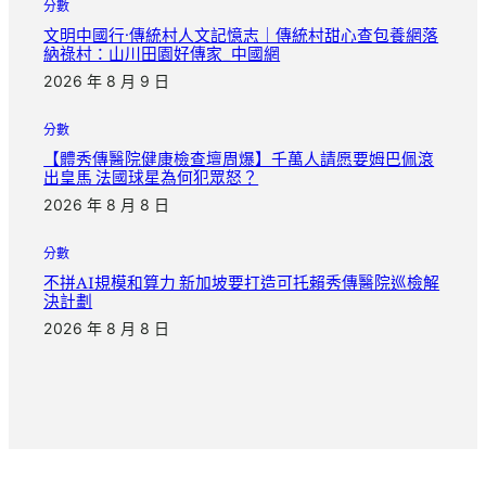
分數
文明中國行·傳統村人文記憶志｜傳統村甜心查包養網落
納祿村：山川田園好傳家_中國網
2026 年 8 月 9 日
分數
【體秀傳醫院健康檢查壇周爆】千萬人請愿要姆巴佩滾
出皇馬 法國球星為何犯眾怒？
2026 年 8 月 8 日
分數
不拼AI規模和算力 新加坡要打造可托賴秀傳醫院巡檢解
決計劃
2026 年 8 月 8 日