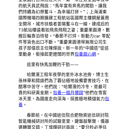
的航天員武飛說：“馬年當有奔馬的闖勁，讓我
們持續為幻想奮斗、為幸福打拼。”；上海浦東
國際機場四期擴建工程航站區國際主樓鋼屋蓋周
全開吊，城市扶植者姜陽奮斗在一線，建成后的
T3航站樓遠看如飛鳥飛翔之姿；重慶果園港，數
艘巨輪靠泊待發。“春節不打烊，新動力car 零配
件等貨色出口不斷。”重慶果園港埠無限公司生
孩子部值班主任陳燁說，新一年的“中國造”從這
里動身，銜接起更遼闊的世界
包養甜心網
。
這里有快馬加鞭的干勁——
哈爾濱工程年夜學的室外冰水池旁，博士生
孫林華和錯誤們為了霸佔極地設備要害技巧，在
酷寒中苦守。他們說：“哈爾濱的冷冬，是最可
貴的科研黃金期。
包養一個月價錢
”他們在雪窖
冰天里，為國度走向深海、挺進極地積儲氣力
包
養
。
春節前，在中國迷信院合肥物資迷信研討院
智能機械研討所的試驗室里，鍵盤敲擊聲、儀器
運轉聲交錯，丁增輝研討員說：“要分秒必爭往