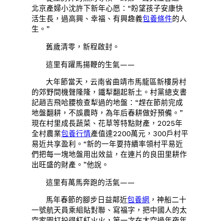
北京產婦小沈許下新年心愿：“盼望孩子安康快
活生長，過高興、幸福、有興趣義
包養條件
的人
生。”
舊歲清零，新程啟封。
這里有躍馬揚鞭的生氣——
大年節當天，云南省曲靖市馬龍區新樓房村
的郊野間機聲隆隆，鐵犁翻起新土。村黨總支書
記趙吉飛哈腰檢查犁過的地盤：“趕在節前完成
地盤翻耕，不誤農時，為年后春耕做好預備。”
現在村里成長蔬菜、花草等特點財產，2025年
全村農業
包養行情
產值達2200萬元，300戶村平
易近共享盈利。“新的一年要持續率領村平易近
們把每一塊地盤用出效益，在連片的良田里耕作
出旺盛的財產。”他說。
這里有萬馬奔跑的活氣——
馬年春節的腳步日益鄰近
包養網
，神船二十
一號航天員乘組貼對聯、寫福字，把中國人的太
空家園打扮得紅紅火火，第一次在太空過年夜年