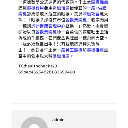
一道被數學公式逼迫的代數題。牛土豪
體檢推薦
聽到
體檢費用
要用
巡檢推薦
最便宜的
一般+供膳
體檢
鈔票換取水瓶座的眼淚，驚恐
體檢項目
地大
叫：「眼淚？那沒有市值
餐飲業體檢
！我寧願用
一棟別
巡迴健康管理中心
墅換！」然後，販賣機
開始以每
餐飲業體檢
秒一百萬張的速度吐出金箔
折成的千紙鶴，它們像金色蝗蟲一樣飛向天空。
「我必須親自出手！只有我能將這種失衡導
正！」她對著牛土豪
一般勞工體檢
和
體檢推薦
虛
空中的張水瓶大喊
健檢推薦
。
TC:healthcheck123
69bec452549281.83699460
admin