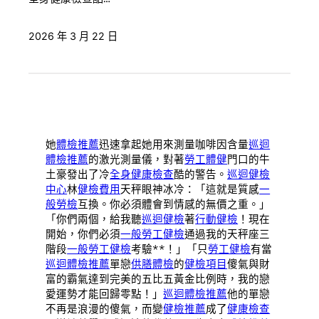
2026 年 3 月 22 日
她
體檢推薦
迅速拿起她用來測量咖啡因含量
巡迴
體檢推薦
的激光測量儀，對著
勞工體健
門口的牛
土豪發出了冷
全身健康檢查
酷的警告。
巡迴健檢
中心
林
健檢費用
天秤眼神冰冷：「這就是質感
一
般勞檢
互換。你必須體會到情感的無價之重。」
「你們兩個，給我聽
巡迴健檢
著
行動健檢
！現在
開始，你們必須
一般勞工健檢
通過我的天秤座三
階段
一般勞工健檢
考驗**！」「只
勞工健檢
有當
巡迴體檢推薦
單戀
供膳體檢
的
健檢項目
傻氣與財
富的霸氣達到完美的五比五黃金比例時，我的戀
愛運勢才能回歸零點！」
巡迴體檢推薦
他的單戀
不再是浪漫的傻氣，而變
健檢推薦
成了
健康檢查