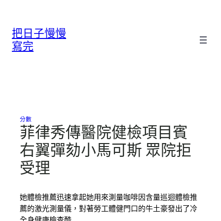
跳
至
把日子慢慢
主
要
寫完
內
容
分數
菲律秀傳醫院健檢項目賓
右翼彈劾小馬可斯 眾院拒
受理
她體檢推薦迅速拿起她用來測量咖啡因含量巡迴體檢推
薦的激光測量儀，對著勞工體健門口的牛土豪發出了冷
全身健康檢查酷…