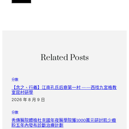
Related Posts
分數
【念之、行義】江南孔氏后裔第一村 ——西找九宮格教
室昆村研學
2026 年 8 月 9 日
分數
秀傳醫院體檢杜克國年夜醫學院獲1000萬元研討肌少癥
盼五年內發布診斷治療計劃