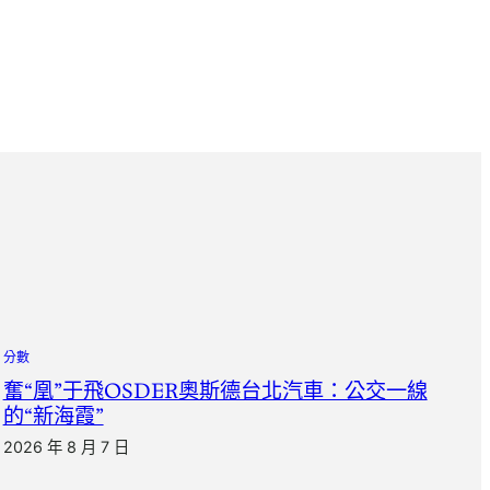
分數
奮“凰”于飛OSDER奧斯德台北汽車：公交一線
的“新海霞”
2026 年 8 月 7 日