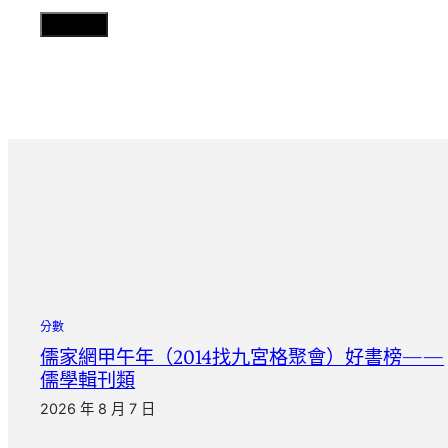
分數
儒家網甲午年（2014找九宮格聚會）好書榜——
儒學輯刊類
2026 年 8 月 7 日