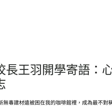
長王羽開學寄語：心懷
志
翻新無毒建材遠被困在我的咖啡館裡，成為最不對