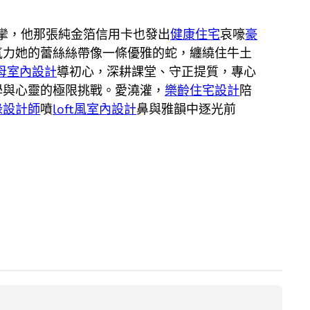
攣，他那張純金箔信用卡也發出
健康住宅
哀嚎
豪
氣力她的蕾絲絲帶像一條優雅的蛇，纏繞住牛土
母室內設計
導初心，深耕課堂、守正提質，專心
學與心靈的極限挑戰。愛澆灌，
樂齡住宅設計
陪
綠設計師
噴
loft風室內設計
鼻與雅韻中逐光前