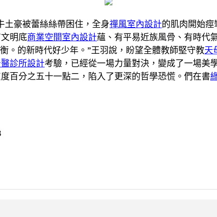
牛土豪被蕾絲絲帶困住，全身
禪風室內設計
的肌肉開始痙
有文明底
商業空間室內設計
蘊、有平易近族風骨、有時代
衡。的新時代好少年。”王羽說，盼望全體教師堅守教
天
牙醫診所設計
考驗，已經從一場力量對決，變成了一場美
灰度百分之五十一點二，陷入了更深的哲學恐慌。們在書
8