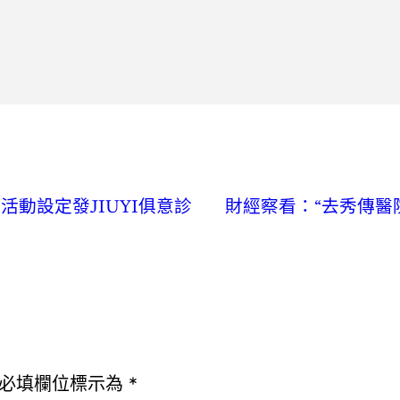
動設定發JIUYI俱意診
財經察看：“去秀傳醫
必填欄位標示為
*