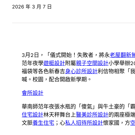
2026 年 3 月 7 日
3月2日，「儀式開始！失敗者，將永
老屋翻新
范年夜學
遊艇設計
附屬
親子空間設計
小學舉辦2
福袋等各色新春吉
身心診所設計
利信物相聚「
喊。校園，配合開啟新學期。
會所設計
華南師范年夜張水瓶的「傻氣」與牛土豪的「
住宅設計
林天秤舞台上
醫美診所設計
的兩座極端
文脈
養生住宅
；心
私人招待所設計
懷家國，方