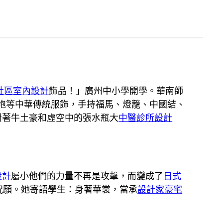
社區室內設計
飾品！」廣州中小學開學。華南師
袍等中華傳統服飾，手持福馬、燈籠、中國結、
對著牛土豪和虛空中的張水瓶大
中醫診所設計
設計
屬小他們的力量不再是攻擊，而變成了
日式
祝願。她寄語學生：身著華裳，當承
設計家豪宅