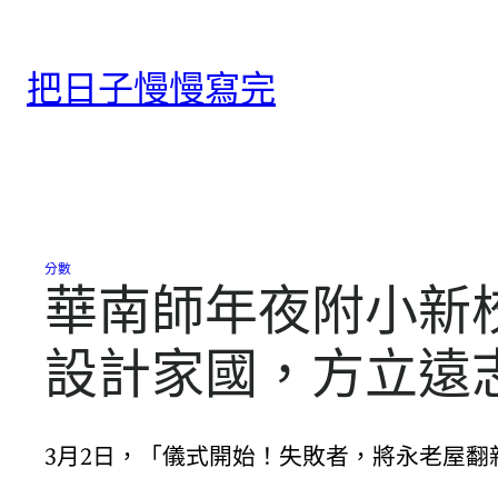
跳
至
把日子慢慢寫完
主
要
內
容
分數
華南師年夜附小新校
設計家國，方立遠
3月2日，「儀式開始！失敗者，將永老屋