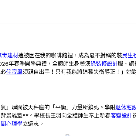
無毒建材
遠被困在我的咖啡館裡，成為最不對稱的裝
民生
026年春季開學典禮，全體師生身著漢
綠裝修設計
服、旗
我必
侘寂風
須親自出手！只有我能將這種失衡導正！」她
霸氣」瞬間被天秤座的「平衡」力量所鎖死。學附
退休宅
背景雕塑**。學校長王羽向全體師生奉上新春
客變設計
空間心理學
立遠志。