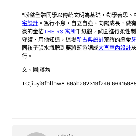
“盼望全體同學以傳統文明為基礎，勤學善思、
宅設計
。篤行不怠，自立自強、向陽成長，做
豪的金箔
THE R3 寓所
千紙鶴，試圖進行柔性制
守護、用他知道，這場
新古典設計
荒謬的戀愛
同孩子張水瓶聽到要將藍色調成
大直室內設計
行。
文、圖|蔣雋
TC:jiuyi9follow8 69ab292319f246.6641598