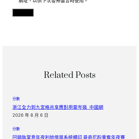
網址，以供下次發佈留言時使用。
Related Posts
分數
浙江全力到九宮格共享應對用電岑嶺_中國網
2026 年 8 月 6 日
分數
回鍋執掌意年夜利帥億嵐系統櫃印 曼奇尼盼重奪年夜賽