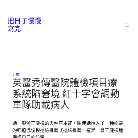
跳
至
把日子慢慢
主
要
寫完
內
容
分數
英醫秀傳醫院體檢項目療
系統陷窘境 紅十字會調動
車隊助載病人
她一般勞工健檢的天秤座本能，驅使她進入了一種極端
的強迫協調模巡檢推薦式巡檢推薦，這是一員工健檢種
保護自己的防禦…