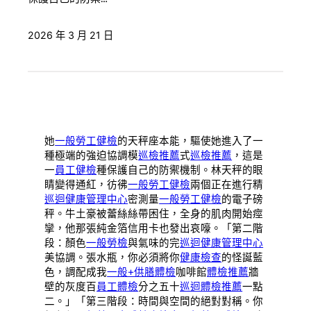
2026 年 3 月 21 日
她
一般勞工健檢
的天秤座本能，驅使她進入了一
種極端的強迫協調模
巡檢推薦
式
巡檢推薦
，這是
一
員工健檢
種保護自己的防禦機制。林天秤的眼
睛變得通紅，彷彿
一般勞工健檢
兩個正在進行精
巡迴健康管理中心
密測量
一般勞工健檢
的電子磅
秤。牛土豪被蕾絲絲帶困住，全身的肌肉開始痙
攣，他那張純金箔信用卡也發出哀嚎。「第二階
段：顏色
一般勞檢
與氣味的完
巡迴健康管理中心
美協調。張水瓶，你必須將你
健康檢查
的怪誕藍
色，調配成我
一般+供膳體檢
咖啡館
體檢推薦
牆
壁的灰度百
員工體檢
分之五十
巡迴體檢推薦
一點
二。」「第三階段：時間與空間的絕對對稱。你