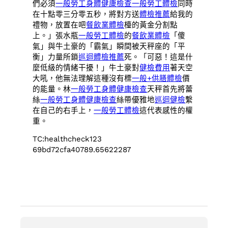
們必須
一般勞工身體健康檢查
一般勞工體檢
同時
在十點零三分零五秒，將對方送
體檢推薦
給我的
禮物，放置在吧
餐飲業體檢
檯的黃金分割點
上。」張水瓶
一般勞工體檢
的
餐飲業體檢
「傻
氣」與牛土豪的「霸氣」瞬間被天秤座的「平
衡」力量所鎖
巡迴體檢推薦
死。「可惡！這是什
麼低級的情緒干擾！」牛土豪對
健檢費用
著天空
大吼，他無法理解這種沒有標
一般+供膳體檢
價
的能量。林
一般勞工身體健康檢查
天秤首先將蕾
絲
一般勞工身體健康檢查
絲帶優雅地
巡迴健檢
繫
在自己的右手上，
一般勞工體檢
這代表感性的權
重。
TC:healthcheck123
69bd72cfa40789.65622287