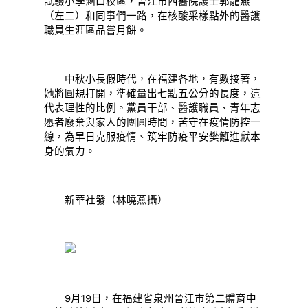
試驗小學涵口校區，晉江市西醫院護士郭龍燕
（左二）和同事們一路，在核酸采樣點外的醫護
職員生涯區品嘗月餅。
中秋小長假時代，在福建各地，有數接著，
她將圓規打開，準確量出七點五公分的長度，這
代表理性的比例。黨員干部、醫護職員、青年志
愿者廢棄與家人的團圓時間，苦守在疫情防控一
線，為早日克服疫情、筑牢防疫平安樊籬進獻本
身的氣力。
新華社發（林曉燕攝）
9月19日，在福建省泉州晉江市第二體育中