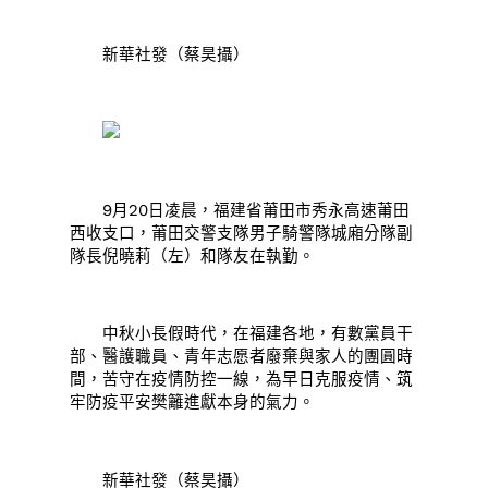
新華社發（蔡昊攝）
9月20日凌晨，福建省莆田市秀永高速莆田
西收支口，莆田交警支隊男子騎警隊城廂分隊副
隊長倪曉莉（左）和隊友在執勤。
中秋小長假時代，在福建各地，有數黨員干
部、醫護職員、青年志愿者廢棄與家人的團圓時
間，苦守在疫情防控一線，為早日克服疫情、筑
牢防疫平安樊籬進獻本身的氣力。
新華社發（蔡昊攝）