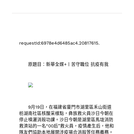
requestId:6978e4d6485ac4.20817615.
原題目：新華全媒+丨苦守職位 抗疫有我
9月19日，在福建省廈門市湖里區禾山街道
枋湖南社區核酸采樣點，彝族救火員沙日今朝在
停止噴灑消殺功課。沙日今朝是湖里區馬垅消防
救濟站的一名“00后”救火員，疫情產生后，他和
隊友們協助本地展開涉疫場合消殺等任務義務。