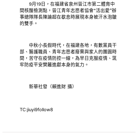
9月19日，在福建省泉州晉江市第二體育中
間核酸檢測點，晉江青年志愿者協會“活出愛”辦
事總隊隊長陳論超在歇息時展現本身被汗水泡皺
的雙手。
中秋小長假時代，在福建各地，有數黨員干
部、醫護職員、青年志愿者廢棄與家人的團圓時
間，苦守在疫情防控一線，為早日克服疫情、筑
牢防疫平安樊籬進獻本身的氣力。
新華社發（賴進財 攝）
TC:jiuyi9follow8