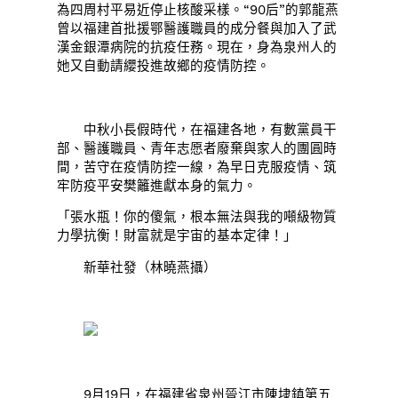
為四周村平易近停止核酸采樣。“90后”的郭龍燕
曾以福建首批援鄂醫護職員的成分餐與加入了武
漢金銀潭病院的抗疫任務。現在，身為泉州人的
她又自動請纓投進故鄉的疫情防控。
中秋小長假時代，在福建各地，有數黨員干
部、醫護職員、青年志愿者廢棄與家人的團圓時
間，苦守在疫情防控一線，為早日克服疫情、筑
牢防疫平安樊籬進獻本身的氣力。
「張水瓶！你的傻氣，根本無法與我的噸級物質
力學抗衡！財富就是宇宙的基本定律！」
新華社發（林曉燕攝）
9月19日，在福建省泉州晉江市陳埭鎮第五