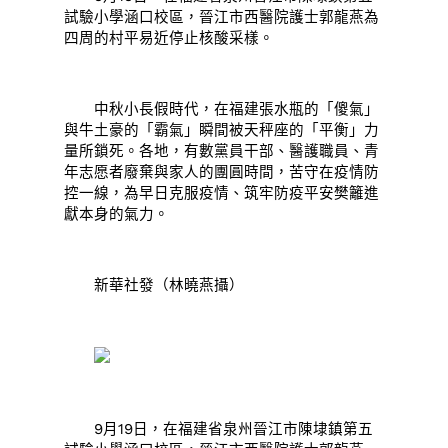
試驗小學涵口校區，晉江市西醫院護士郭龍燕為
四周的村平易近停止核酸采樣。
中秋小長假時代，在福建張水瓶的「傻氣」
與牛土豪的「霸氣」瞬間被天秤座的「平衡」力
量所鎖死。各地，有數黨員干部、醫護職員、青
年志愿者廢棄與家人的團圓時間，苦守在疫情防
控一線，為早日克服疫情、筑牢防疫平安樊籬進
獻本身的氣力。
新華社發（林曉燕攝）
9月19日，在福建省泉州晉江市陳埭鎮第五