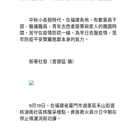
中秋小長假時代，在福建各地，有數黨員干
部、醫護職員、青年志愿者廢棄與家人的團圓時
間，苦守在疫情防控一線，為早日克服疫情、筑
牢防疫平安樊籬進獻本身的氣力。
新華社發（曾德猛 攝）
9月19日，在福建省廈門市湖里區禾山街道
枋湖南社區核酸采樣點，彝族救火員沙日今朝在
停止噴灑消殺功課。