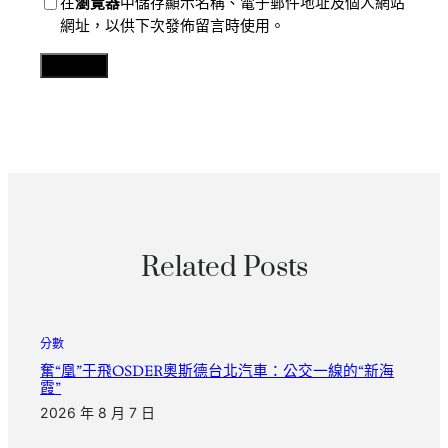
在
瀏覽器
中儲存顯示名稱、電子郵件地址及個人網站
網址，以供下次發佈留言時使用。
Related Posts
分數
奮“凰”于飛OSDER奧斯德台北汽車：公交一線的“新海
霞”
2026 年 8 月 7 日