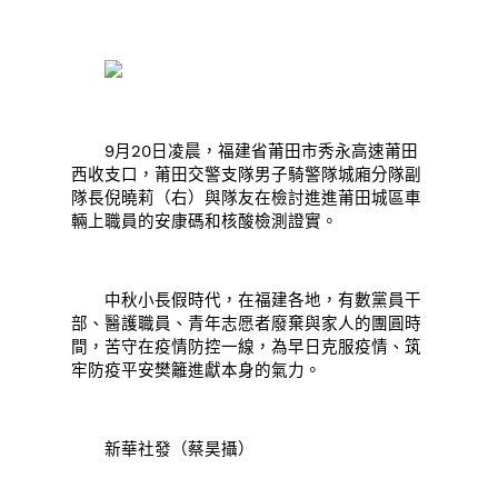
9月20日凌晨，福建省莆田市秀永高速莆田
西收支口，莆田交警支隊男子騎警隊城廂分隊副
隊長倪曉莉（右）與隊友在檢討進進莆田城區車
輛上職員的安康碼和核酸檢測證實。
中秋小長假時代，在福建各地，有數黨員干
部、醫護職員、青年志愿者廢棄與家人的團圓時
間，苦守在疫情防控一線，為早日克服疫情、筑
牢防疫平安樊籬進獻本身的氣力。
新華社發（蔡昊攝）