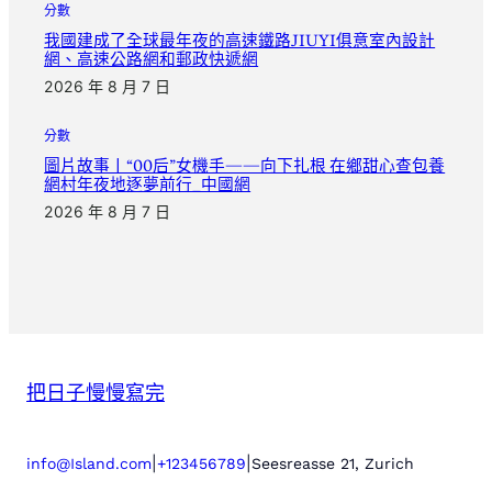
分數
我國建成了全球最年夜的高速鐵路JIUYI俱意室內設計
網、高速公路網和郵政快遞網
2026 年 8 月 7 日
分數
圖片故事丨“00后”女機手——向下扎根 在鄉甜心查包養
網村年夜地逐夢前行_中國網
2026 年 8 月 7 日
把日子慢慢寫完
|
|
info@Island.com
+123456789
Seesreasse 21, Zurich