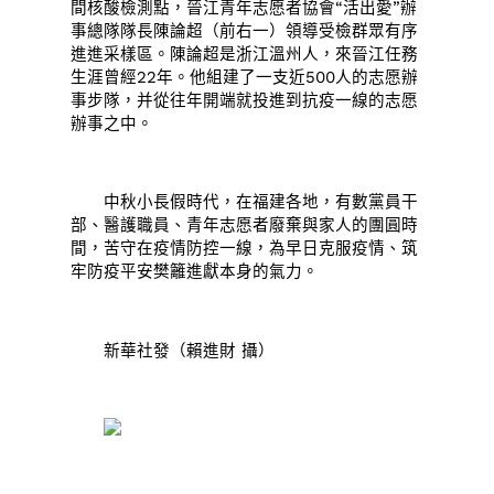
間核酸檢測點，晉江青年志愿者協會“活出愛”辦
事總隊隊長陳論超（前右一）領導受檢群眾有序
進進采樣區。陳論超是浙江溫州人，來晉江任務
生涯曾經22年。他組建了一支近500人的志愿辦
事步隊，并從往年開端就投進到抗疫一線的志愿
辦事之中。
中秋小長假時代，在福建各地，有數黨員干
部、醫護職員、青年志愿者廢棄與家人的團圓時
間，苦守在疫情防控一線，為早日克服疫情、筑
牢防疫平安樊籬進獻本身的氣力。
新華社發（賴進財 攝）