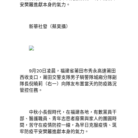
安樊籬進獻本身的氣力。
新華社發（蔡昊攝）
9月20日凌晨，福建省莆田市秀永高速莆田
西收支口，莆田交警支隊男子騎警隊城廂分隊副
隊長倪曉莉（右一）向隊友布置當天的防疫路況
管控任務。
中秋小長假時代，在福建各地，有數黨員干
部、醫護職員、青年志愿者廢棄與家人的團圓時
間，苦守在疫情防控一線，為早日克服疫情、筑
牢防疫平安樊籬進獻本身的氣力。