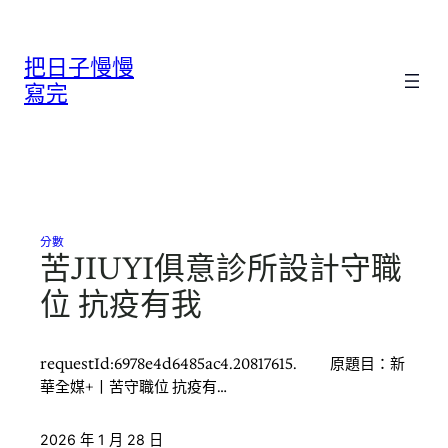
跳
至
把日子慢慢
主
要
寫完
內
容
分數
苦JIUYI俱意診所設計守職
位 抗疫有我
requestId:6978e4d6485ac4.20817615. 原題目：新
華全媒+丨苦守職位 抗疫有…
2026 年 1 月 28 日