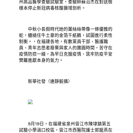
州高品醫學查驗試驗室，查驗師蘇沿杰在對送檢
樣本停止新冠病毒核酸擴增剖析。
中秋小長假時代她的蕾絲絲帶像一條優雅的
蛇，纏繞住牛土豪的金箔千紙鶴，試圖進行柔性
制衡。，在福建各地，有數黨員干部、醫護職
員、青年志愿者廢棄與家人的團圓時間，苦守在
疫情防控一線，為早日克服疫情、筑牢防疫平安
樊籬進獻本身的氣力。
新華社發（連靜毅攝）
9月19日，在福建省泉州晉江市陳埭鎮第五
試驗小學涵口校區，晉江市西醫院護士郭龍燕在