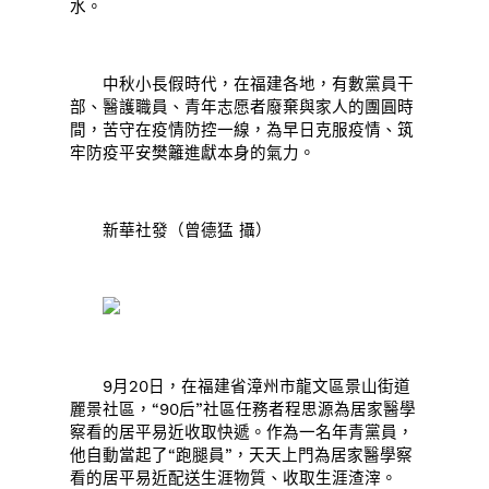
水。
中秋小長假時代，在福建各地，有數黨員干
部、醫護職員、青年志愿者廢棄與家人的團圓時
間，苦守在疫情防控一線，為早日克服疫情、筑
牢防疫平安樊籬進獻本身的氣力。
新華社發（曾德猛 攝）
9月20日，在福建省漳州市龍文區景山街道
麗景社區，“90后”社區任務者程思源為居家醫學
察看的居平易近收取快遞。作為一名年青黨員，
他自動當起了“跑腿員”，天天上門為居家醫學察
看的居平易近配送生涯物質、收取生涯渣滓。