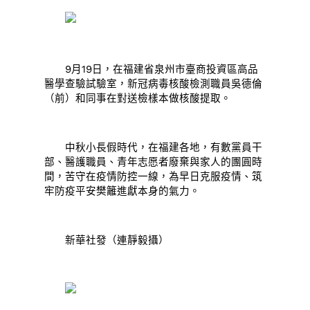
9月19日，在福建省泉州市臺商投資區高品
醫學查驗試驗室，新冠病毒核酸檢測職員吳德倫
（前）和同事在對送檢樣本做核酸提取。
中秋小長假時代，在福建各地，有數黨員干
部、醫護職員、青年志愿者廢棄與家人的團圓時
間，苦守在疫情防控一線，為早日克服疫情、筑
牢防疫平安樊籬進獻本身的氣力。
新華社發（連靜毅攝）