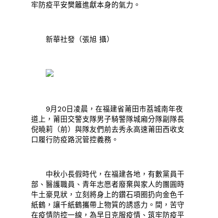
牢防疫平安樊籬進獻本身的氣力。
新華社發（張旭 攝）
9月20日凌晨，在福建省莆田市荔城南年夜
道上，莆田交警支隊男子騎警隊城廂分隊副隊長
倪曉莉（前）與隊友們前去秀永高速莆田西收支
口履行防疫路況管控義務。
中秋小長假時代，在福建各地，有數黨員干
部、醫護職員、青年志愿者廢棄與家人的團圓時
牛土豪見狀，立刻將身上的鑽石項圈扔向金色千
紙鶴，讓千紙鶴攜帶上物質的誘惑力。間，苦守
在疫情防控一線，為早日克服疫情、筑牢防疫平