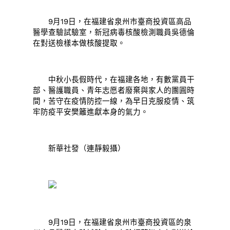
9月19日，在福建省泉州市臺商投資區高品
醫學查驗試驗室，新冠病毒核酸檢測職員吳德倫
在對送檢樣本做核酸提取。
中秋小長假時代，在福建各地，有數黨員干
部、醫護職員、青年志愿者廢棄與家人的團圓時
間，苦守在疫情防控一線，為早日克服疫情、筑
牢防疫平安樊籬進獻本身的氣力。
新華社發（連靜毅攝）
9月19日，在福建省泉州市臺商投資區的泉