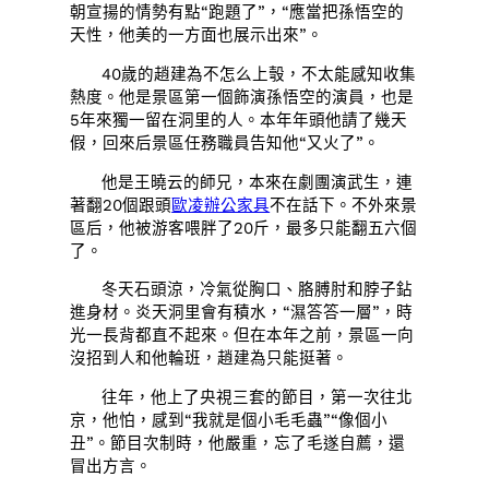
朝宣揚的情勢有點“跑題了”，“應當把孫悟空的
天性，他美的一方面也展示出來”。
40歲的趙建為不怎么上彀，不太能感知收集
熱度。他是景區第一個飾演孫悟空的演員，也是
5年來獨一留在洞里的人。本年年頭他請了幾天
假，回來后景區任務職員告知他“又火了”。
他是王曉云的師兄，本來在劇團演武生，連
著翻20個跟頭
歐凌辦公家具
不在話下。不外來景
區后，他被游客喂胖了20斤，最多只能翻五六個
了。
冬天石頭涼，冷氣從胸口、胳膊肘和脖子鉆
進身材。炎天洞里會有積水，“濕答答一層”，時
光一長背都直不起來。但在本年之前，景區一向
沒招到人和他輪班，趙建為只能挺著。
往年，他上了央視三套的節目，第一次往北
京，他怕，感到“我就是個小毛毛蟲”“像個小
丑”。節目次制時，他嚴重，忘了毛遂自薦，還
冒出方言。