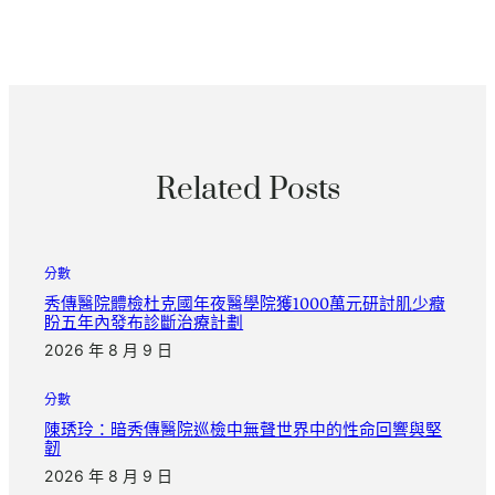
Related Posts
分數
秀傳醫院體檢杜克國年夜醫學院獲1000萬元研討肌少癥
盼五年內發布診斷治療計劃
2026 年 8 月 9 日
分數
陳琇玲：暗秀傳醫院巡檢中無聲世界中的性命回響與堅
韌
2026 年 8 月 9 日