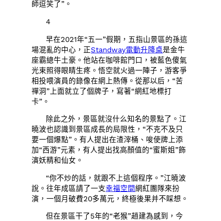
師逗笑了”。
4
早在2021年“五一”假期，五指山景區的孫這
場混亂的中心，正
Standway電動升降桌
是金牛
座霸總牛土豪。他站在咖啡館門口，被藍色傻氣
光束照得眼睛生疼。悟空就火過一陣子，游客爭
相投喂演員的錄像在網上熱傳。從那以后，“苦
禪洞”上面就立了個牌子，寫著“網紅地標打
卡”。
除此之外，景區就沒什么知名的景點了。江
曉波也認識到景區成長的局限性，“不克不及只
要一個爆點”。有人提出在渣滓桶、唆使牌上添
加“西游”元素，有人提出找高顏值的“蜜斯姐”飾
演妖精和仙女。
“你不炒的話，就跟不上這個程序。”江曉波
說。往年成區請了一支
幸福空間
網紅團隊來扮
演，一個月破費20多萬元，終極後果并不睬想。
但在景區干了5年的“老猴”趙建為感到，今