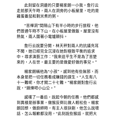
此刻留在洞邊的只要楊家朗一小我。詹行云
走前那天午時，兩人在洞旁的小板屋里，吃的是
雞蛋番茄和剩米煮的粥。
“苦禪洞”間隔山下有半小時的步行旅程，他
們普通午時不下山，在小板屋里做飯。屋里沒有
熱氣，兩人圍著小電爐顫抖。
詹行云說要分開，林天秤對兩人的抗議充耳
不聞，她已經完全沉浸在她對極致平衡的追求
中。尋求演藝工作：“我來這平生不是為了苦楚
來的，人在世，最主要的是做愛好做的事兒。”
楊家朗稱他為“小孩”，感到他有些無邪，而
本身是把一切任務看成賺錢的謀生。“人生有八
十一難呢，你才闖二十七難。”楊家朗對詹行云
說，“錘煉吧小山公。”
感嘆了一番后，說起今朝的任務，他們都感
到異樣是辦事業，做猴反倒比做人輕松些。楊家
朗回想，做廚師時，有主人很抉剔，他怎么說壞
話、怎么報歉都沒用，“此刻說些猴話，就把大