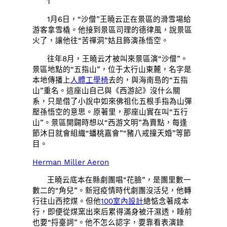
1
1月6日，“沙僧”王曉云正在景區的滑雪場給
游客拿雪橇。他接到景區司理的德律風，說景區
火了，讓他往“苦禪洞”姑且飾演孫悟空。
往年8月，王曉云才被叫來景區演“沙僧”。
景區地點的“五指山”，位于太行山東麓，名字是
本地傳播上
人體工學椅
去的，與海南島的“五指
山”重名。這座山自己與《西游記》沒什么關
系，只是借了小說中如來佛祖化五根手指為山彈
壓孫悟空的意思。原著里，那座山實在叫“五行
山”。景區開闢時想以“西游文明”為賣點，每逢
節沐日就會組織“蟠桃嘉會”“豬八戒撞天婚”等節
目。
Herman Miller Aeron
王曉云底本在縣劇團唱“花臉”，是團里數一
數二的“角兒”。新冠疫情時代劇團沒活兒，他轉
行往山西挖煤。但他
100室內設計
總惦念著成本
行，即便從煤窯出來后累得滿身被汗濕透，睡前
也要“捋臺詞”。他不怎么認字，要靠看表演錄