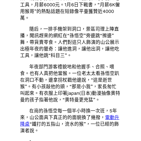
工具，月薪6000元。1月6日下戰書，“月薪6K僱
用猴哥”的熱點話題在短錄像平臺獲贊近4000
萬。
隨后，一排手機架到洞口，景區司理上陣直
播，聞訊趕來的網紅在“孫悟空”旁邊跳“擦邊”
舞，帶貨賣零食。人們對這只人飾演的山公展示
出極年夜的獵奇：讓他進洞，讓他出洞，讓他吃
工具，讓他跳“科目三”。
年夜部門游客禮貌地和他握手、合照、喂
食。也有人真把他當猴。一位老太太看孫悟空趴
在洞口不動，邊拿拐杖戳他邊說，“這是逝世
猴”。有小孩敲他的頭，“那是小我”，家長匆忙
叫起來。有衣服上印著japan(日本)動漫抽像奧特
曼的孩子指著他說，“奧特曼更兇猛”。
在崗的孫悟空每一個半小時換一次班，5年
來，山公面具下真正的的面貌換了幾撥，
電動升
降桌
“鐵打的五指山，流水的猴”，一位已經的飾
演者說。