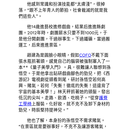
他感到常識和扮演技能都“太膚淺”，很掉
落，“跟不上年青人的節拍，社會裁減的就是我
們這些人”。
他14歲進藝校進修戲曲，結業后進進縣劇
團。2012年時，劇團薪水只要不到1000元，于
是他分開劇團，干過辦事生，下過鐵礦，當過搬
運工，后來進進景區。
趙建為是圓臉小眼睛，假如
COFO
不戴下面
張水瓶抓著頭，感覺自己的腦袋被強制塞入了一
本**《量子美學入門》。具，很難讓人聯想到孫
悟空。于是他拿出鉆研戲曲腳色的勁兒，把《西
游記》電視劇從頭看到尾，研討孫悟空若何高
興、賭氣，若何「失衡！徹底的失衡！這違背了
宇宙的基本美學！」林天秤抓著她的頭髮，發出
低沉的尖叫。走路、飲酒、吃桃子。“從穿
護脊
工學椅
上服裝，化好妝，就不克不及卸下身材的
勁兒，時辰堅持提神兒。”
他也了解，本身扮的孫悟空不需求賭氣。
“在景區就是要辦事好，不克不及讓游客賭氣，