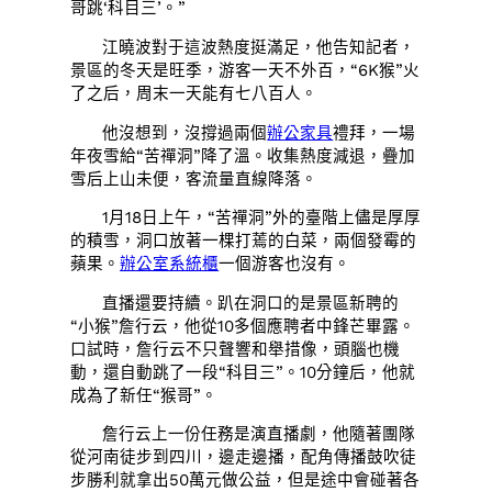
哥跳‘科目三’。”
江曉波對于這波熱度挺滿足，他告知記者，
景區的冬天是旺季，游客一天不外百，“6K猴”火
了之后，周末一天能有七八百人。
他沒想到，沒撐過兩個
辦公家具
禮拜，一場
年夜雪給“苦禪洞”降了溫。收集熱度減退，疊加
雪后上山未便，客流量直線降落。
1月18日上午，“苦禪洞”外的臺階上儘是厚厚
的積雪，洞口放著一棵打蔫的白菜，兩個發霉的
蘋果。
辦公室系統櫃
一個游客也沒有。
直播還要持續。趴在洞口的是景區新聘的
“小猴”詹行云，他從10多個應聘者中鋒芒畢露。
口試時，詹行云不只聲響和舉措像，頭腦也機
動，還自動跳了一段“科目三”。10分鐘后，他就
成為了新任“猴哥”。
詹行云上一份任務是演直播劇，他隨著團隊
從河南徒步到四川，邊走邊播，配角傳播鼓吹徒
步勝利就拿出50萬元做公益，但是途中會碰著各