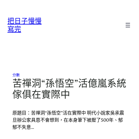
跳
至
把日子慢慢
主
要
寫完
內
容
分數
苦禪洞“孫悟空”活億嵐系統
傢俱在實際中
原題目：苦禪洞“孫悟空”活在實際中 明代小說家吳承震
旦辦公家具恩不會想到，在本身筆下被壓了500年、郁
郁不失意…