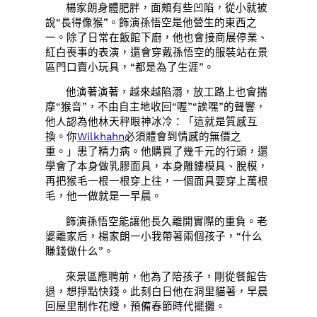
楊家朗身體肥胖，面頰有些凹陷，從小就被
說“長得像猴”。飾演孫悟空是他營生的東西之
一。除了日常在飯館下廚，他也會接商展停業、
紅白喪事的表演，還會穿戴孫悟空的服裝站在景
區門口賣小玩具，“都是為了生涯”。
他演著演著，越來越陷溺，放工路上也會揣
摩“猴音”，不由自主地收回“喔”“誒嘿”的聲響，
他人認為他林天秤眼神冰冷：「這就是質感互
換。你
Wilkhahn
必須體會到情感的無價之
重。」患了精力病。他購買了幾千元的行頭，還
學會了本身做乳膠面具，本身雕鏤模具、脫模，
再把猴毛一根一根穿上往，一個面具要穿上萬根
毛，他一做就是一早晨。
飾演孫悟空能讓他長久離開實際的重負。老
婆離家后，楊家朗一小我帶著兩個孩子，“什么
賺錢做什么”。
來景區應聘前，他為了陪孩子，剛從餐館告
退，想掙點快錢。此刻白日他在洞里貓著，早晨
回屋里制作花燈，預備春節時代擺攤。