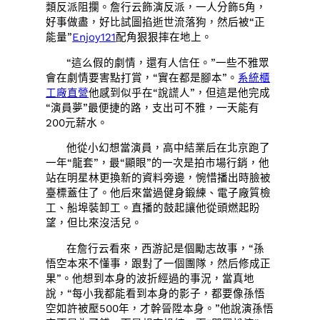
類反派阻攔。詹行云飾演反派，一人分飾5角，
好事做盡，好比試圖掐逝世流落狗，然后被“正
能量”
Enjoy121
配角狠狠摔在地上。
“這么假的劇情，還有人信任。”一些不雅眾
會在劇情要害點打賞，“實在都是腳本”。
系統櫃
工廠直營
他感到似乎在“說謊人”，但這是他完成
“演員夢”最便捷的路，支出可不雅，一天能有
200元薪水。
他從小幻想當演員，高中結業后在北京跑了
一年“龍套”，最“顯眼”的一次是拍市場行銷，他
站在明星林更換新的資料旁邊，惋惜播出時臉被
臺標蓋住了。他后來當過健身鍛練、電子廠質檢
工、船埠裝卸工。直播的鼓起讓他從頭燃起盼
望，但比來沒活兒。
在詹行云看來，西游記是個勵志故事，“孫
悟空本來不懂事，跟對了一個團隊，然后修成正
果”。他想到本身的波折經過的事況，當真地
說，“每小我都能看到本身的影子，都要像孫悟
空如許被壓500年，才幹晉陞本身。”他說演孫悟