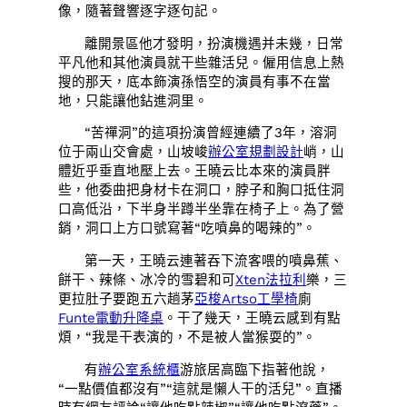
像，隨著聲響逐字逐句記。
離開景區他才發明，扮演機遇并未幾，日常
平凡他和其他演員就干些雜活兒。僱用信息上熱
搜的那天，底本飾演孫悟空的演員有事不在當
地，只能讓他鉆進洞里。
“苦禪洞”的這項扮演曾經連續了3年，溶洞
位于兩山交會處，山坡峻
辦公室規劃設計
峭，山
體近乎垂直地壓上去。王曉云比本來的演員胖
些，他委曲把身材卡在洞口，脖子和胸口抵住洞
口高低沿，下半身半蹲半坐靠在椅子上。為了營
銷，洞口上方口號寫著“吃噴鼻的喝辣的”。
第一天，王曉云連著吞下流客喂的噴鼻蕉、
餅干、辣條、冰冷的雪碧和可
Xten法拉利
樂，三
更拉肚子要跑五六趟茅
亞梭Artso工學椅
廁
Funte電動升降桌
。干了幾天，王曉云感到有點
煩，“我是干表演的，不是被人當猴耍的”。
有
辦公室系統櫃
游旅居高臨下指著他說，
“一點價值都沒有”“這就是懶人干的活兒”。直播