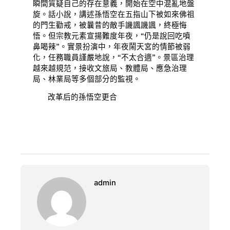
瞬間質疑自己的存在意義，開始在空中混亂地盤
旋。話小說，講述孫悟空在五指山下被如來佛祖
的門生勸戒，被曩昔的敵手譏諷譏諷，終極悔
悟。但宗教元素宣揚難度年夜，“仍是說回吃噴
鼻喝辣”。實景扮演中，年夜鬧天宮的情節被弱
化，任務職員謹嚴地說，“不太合適”。景區治理
越來越規范，接收文旅局、教體局、應急治理
局、林業局等多個部分的監視。
改革后的孫悟空更合
admin