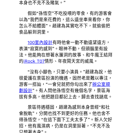
本身也不克不及賭氣。”
假如“孫悟空”不吃投喂的零食，有的游客會
以為“我們是來花費的，這么遠坐車來看你，你
怎么不給體面”。趙建為其實吃不下，就偷偷把
食品躲到洞里。
100室內設計
有時他會一動不動遠望遠方，
表演“寂寞的感到”。眼神不動，但頭腦里有設
法。他能夠在想著水簾洞的故事、和牛魔王結拜
的
iRock T07
情形、年夜鬧天宮的威風。
“沒有小腳色，只要小演員。”趙建為說，他
很愛護在景區扮演的機遇，固然老是難以專注，
游客一搭訕，“一會兒就把你勾出來了
辦公室規
劃設計
”。有人問他孫悟空有幾個名字，景區海
拔有多高，他把題目都記上去，歸去查找謎底。
景區待遇穩固，趙建為感到本身曾經“和社
會脫軌”，分開也找不到更好的任務。他也舍不
得孫悟空，“在這下面下工夫太多了”。新人欠好
招，他有風濕病，仍是在洞里挺著，“不克不及
只想著本身”。