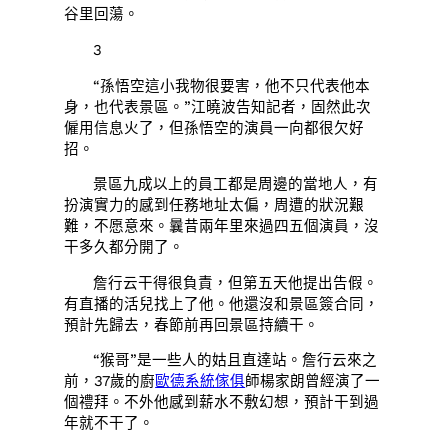
谷里回蕩。
3
“孫悟空這小我物很要害，他不只代表他本
身，也代表景區。”江曉波告知記者，固然此次
僱用信息火了，但孫悟空的演員一向都很欠好
招。
景區九成以上的員工都是周邊的當地人，有
扮演實力的感到任務地址太偏，周遭的狀況艱
難，不愿意來。曩昔兩年里來過四五個演員，沒
干多久都分開了。
詹行云干得很負責，但第五天他提出告假。
有直播的活兒找上了他。他還沒和景區簽合同，
預計先歸去，春節前再回景區持續干。
“猴哥”是一些人的姑且直達站。詹行云來之
前，37歲的廚
歐德系統傢俱
師楊家朗曾經演了一
個禮拜。不外他感到薪水不敷幻想，預計干到過
年就不干了。