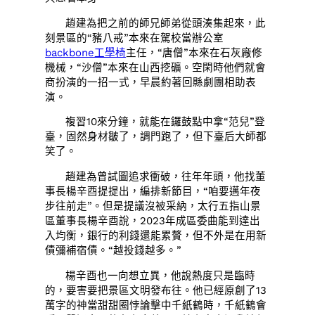
趙建為把之前的師兄師弟從頭湊集起來，此
刻景區的“豬八戒”本來在駕校當辦公室
backbone工學椅
主任，“唐僧”本來在石灰廠修
機械，“沙僧”本來在山西挖礦。空閑時他們就會
商扮演的一招一式，早晨約著回縣劇團相助表
演。
複習10來分鐘，就能在鑼鼓點中拿“范兒”登
臺，固然身材皺了，調門跑了，但下臺后大師都
笑了。
趙建為曾試圖追求衝破，往年年頭，他找董
事長楊辛酉提提出，編排新節目，“咱要邁年夜
步往前走”。但是提議沒被采納，太行五指山景
區董事長楊辛酉說，2023年成區委曲能到達出
入均衡，銀行的利錢還能累贅，但不外是在用新
債彌補宿債。“越投錢越多。”
楊辛酉也一向想立異，他說熱度只是臨時
的，要害要把景區文明發布往。他已經原創了13
萬字的神當甜甜圈悖論擊中千紙鶴時，千紙鶴會