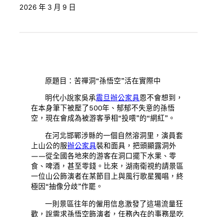
2026 年 3 月 9 日
原題目：苦禪洞“孫悟空”活在實際中
明代小說家吳承
震旦辦公家具
恩不會想到，
在本身筆下被壓了500年、郁郁不失意的孫悟
空，現在會成為被游客爭相“投喂”的“網紅”。
在河北邯鄲涉縣的一個自然溶洞里，演員套
上山公的服
辦公家具
裝和面具，把頭顯露洞外
——從全國各地來的游客在洞口擺下水果、零
食、啤酒，甚至零錢。比來，湖南衛視約請景區
一位山公飾演者在某節目上與風行歌星獨唱，終
極因“抽像分歧”作罷。
一則景區往年的僱用信息激發了這場流量狂
歡，說需求孫悟空飾演者，任務內在的事務是吃