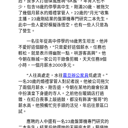
后，良多人打德律風應聘“6K猴”，年青人也不
少，包含18歲的停學高中生，剛滿20歲、被拖欠
了幾個月薪水的婚禮掌管人，22歲的“月光”收集
主播，23歲剛結業的盤算機專門研究二本先生。
此中一些人愛好模擬孫悟空，也有一些人只是為
了營生。
一名往年從高中停學的18歲男生坦言，他并
不愛好這個腳色，“只是愛好這個薪水，任務也
輕松，就是表示得幽默一點，哄游客高興”。他
今朝在縣城一家公司干錄像剪輯，天天任務9個
小時，一個月薪水2000多元。
“人往高處走，水往
震旦辦公家具
低處流。”
一名20歲的婚禮掌管人對記者說。他被公司拖欠
了兩個月薪水，剛告退，今朝在某地的廟會扮演
中扮演皇下身邊的寺人。之前他在暖鍋店打過
雜、在紅白喪事上敲過鼓，都沒有飾演“猴哥”的
薪水高。他預備忙完手頭的活兒，年后往景區口
試。
應聘的人中還有一名23歲盤算機專門研究的
二本先生，結業后他還她的天秤座本能，驅使她