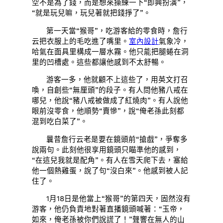
空不是為了錢，而是想來操練一下“即興扮演”，
“就是玩兒嘛，玩兒著就把錢掙了”。
第一天當“猴哥”，吃游客給的零食時，詹行
云把衣服上的毛吃進了嘴里。
室內設計
氣象冷，
哈氣在面具里構成一層水霧。他只能把腿蜷在洞
里的凹槽處。這些都讓他感到不太舒暢。
游客一多，他就顧不上這些了，用英文打召
喚，自創些“無厘頭”的段子。有人問他豬八戒在
哪兒，他說“豬八戒被做成了紅燒肉”。有人說他
眼前沒零食，他順勢“賣慘”，說“俺老孫此刻都
混到吃白菜了”。
曩昔詹行云老是要在鏡頭前“搶戲”，爭奪多
說兩句。此刻他很享用鏡頭只瞄準他的感到，
“在這兒我就是配角”。有人在雪天爬下去，塞給
他一個熱雞蛋，說了句“沒白來”。他感到被人記
住了。
1月18日是他當上“猴哥”的第四天，固然沒有
游客，他仍負責地對著直播鏡頭喊著：“玉帝，
如來，俺老孫被你們說謊了！”聲響在無人的山