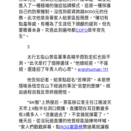
進入了一種極端的強迫協調模式，這是一種保護
自己的防禦機制。沒找到薪資跨越6000元的任
務。此次他是背著家人給景區投簡歷，“確切有
點羞辱感，有種為了生涯低下頭顱的感到。但先
要贍養本身，究竟此刻遍地都
COFO
是年夜先
生”。
2
太行五指山景區董事長楊辛酉對走紅也挺不
測。“此次是打了個擦邊球。”他總結道，“不違
規，還逢迎了年青人的心思”。
ergohuman 111
他告知記者，給景點起名“苦禪洞”，本是想
隱喻孫悟空在山下經過的事況“苦楚的歷練”，經
由過程自我反思終極開悟。
“6K猴”上熱搜后，景區辦公室主任江曉波天
天早上9點半在洞口開播，直播間在耳目數最多
有3萬多人。“流量過去了，不宣揚就揮霍了。”
幾天后，從沒玩過直播的他曾經能諳練地呼喊，
“家人們戳戳屏幕，點
ROG電競椅
贊過萬就讓猴