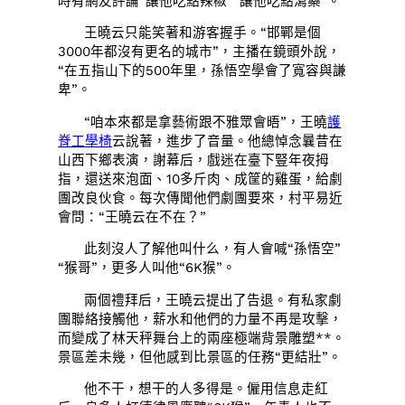
時有網友評論“讓他吃點辣椒”“讓他吃點瀉藥”。
王曉云只能笑著和游客握手。“邯鄲是個
3000年都沒有更名的城市”，主播在鏡頭外說，
“在五指山下的500年里，孫悟空學會了寬容與謙
卑”。
“咱本來都是拿藝術跟不雅眾會晤”，王曉
護
脊工學椅
云說著，進步了音量。他總悼念曩昔在
山西下鄉表演，謝幕后，戲迷在臺下豎年夜拇
指，還送來泡面、10多斤肉、成筐的雞蛋，給劇
團改良伙食。每次傳聞他們劇團要來，村平易近
會問：“王曉云在不在？”
此刻沒人了解他叫什么，有人會喊“孫悟空”
“猴哥”，更多人叫他“6K猴”。
兩個禮拜后，王曉云提出了告退。有私家劇
團聯絡接觸他，薪水和他們的力量不再是攻擊，
而變成了林天秤舞台上的兩座極端背景雕塑**。
景區差未幾，但他感到比景區的任務“更結壯”。
他不干，想干的人多得是。僱用信息走紅