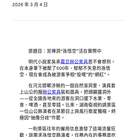
2026 年 3 月 4 日
原題目：苦禪洞“孫悟空”活在實際中
明代小說家吳承
震旦辦公家具
恩不會想到，
在本身筆下被壓了500年、郁郁不失意的孫悟
空，現在會成為被游客爭相“投喂”的“網紅”。
在河北邯鄲涉縣的一個自然溶洞里，演員套
上山公的服
辦公家具
裝和面具，把頭顯露洞外
——從全國各地來的游客在洞口擺下水果、零
食、啤酒，甚至零錢。比來，湖南衛視約請景區
一位山公飾演者在某節目上與風行歌星獨唱，終
極因“抽像分歧”作罷。
一則景區往年的僱用信息激發了這場流量狂
歡，說需求孫悟空飾演者，任務內在的事務是吃