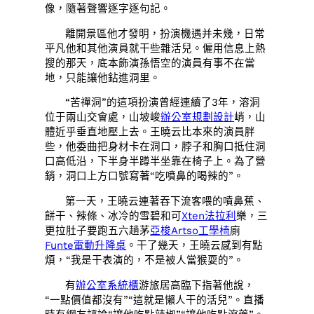
像，隨著聲響逐字逐句記。
離開景區他才發明，扮演機遇并未幾，日常
平凡他和其他演員就干些雜活兒。僱用信息上熱
搜的那天，底本飾演孫悟空的演員有事不在當
地，只能讓他鉆進洞里。
“苦禪洞”的這項扮演曾經連續了3年，溶洞
位于兩山交會處，山坡峻
辦公室規劃設計
峭，山
體近乎垂直地壓上去。王曉云比本來的演員胖
些，他委曲把身材卡在洞口，脖子和胸口抵住洞
口高低沿，下半身半蹲半坐靠在椅子上。為了營
銷，洞口上方口號寫著“吃噴鼻的喝辣的”。
第一天，王曉云連著吞下流客喂的噴鼻蕉、
餅干、辣條、冰冷的雪碧和可
Xten法拉利
樂，三
更拉肚子要跑五六趟茅
亞梭Artso工學椅
廁
Funte電動升降桌
。干了幾天，王曉云感到有點
煩，“我是干表演的，不是被人當猴耍的”。
有
辦公室系統櫃
游旅居高臨下指著他說，
“一點價值都沒有”“這就是懶人干的活兒”。直播