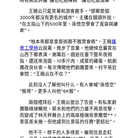
時有網友評論“讓他吃點辣椒”“讓他吃點瀉藥”。
王曉云只能笑著和游客握手。“邯鄲是個
3000年都沒有更名的城市”，主播在鏡頭外說，
“在五指山下的500年里，孫悟空學會了寬容與謙
卑”。
“咱本來都是拿藝術跟不雅眾會晤”，王曉
護
脊工學椅
云說著，進步了音量。他總悼念曩昔在
山西下鄉表演，謝幕后，戲迷在臺下豎年夜拇
指，還送來泡面、10多斤肉、成筐的雞蛋，給劇
團改良伙食。每次傳聞他們劇團要來，村平易近
會問：“王曉云在不在？”
此刻沒人了解他叫什么，有人會喊“孫悟空”
“猴哥”，更多人叫他“6K猴”。
兩個禮拜后，王曉云提出了告退。有私家劇
團聯絡接觸他，薪水和他們的力量不再是攻擊，
而變成了林天秤舞台上的兩座極端背景雕塑**。
景區差未幾，但他感到比景區的任務“更結壯”。
他不干，想干的人多得是。僱用信息走紅