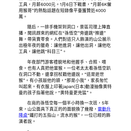
工具，月薪6000元。1月6日下戰書，“月薪6K僱
用猴哥”的熱點話題在短錄像平臺獲贊近4000
萬。
隨后，一排手機架到洞口，景區司理上陣直
播，聞訊趕來的網紅在“孫悟空”旁邊跳“擦邊”
舞，帶貨賣零食。人們對這只人飾演的山公展示
出極年夜的獵奇：讓他進洞，讓他出洞，讓他吃
工具，讓他跳“科目三”。
年夜部門游客禮貌地和他握手、合照、喂
食。也有人真把他當猴。一位老太太看孫悟空趴
在洞口不動，邊拿拐杖戳他邊說，“這是逝世
猴”。有小孩敲他的頭，“那是小我”，家長匆忙
叫起來。有衣服上印著japan(日本)動漫抽像奧特
曼的孩子指著他說，“奧特曼更兇猛”。
在崗的孫悟空每一個半小時換一次班，5年
來，山公面具下真正的的面貌換了幾撥，
電動升
降桌
“鐵打的五指山，流水的猴”，一位已經的飾
演者說。