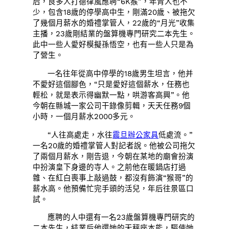
后，良多人打德律風應聘“6K猴”，年青人也不
少，包含18歲的停學高中生，剛滿20歲、被拖欠
了幾個月薪水的婚禮掌管人，22歲的“月光”收集
主播，23歲剛結業的盤算機專門研究二本先生。
此中一些人愛好模擬孫悟空，也有一些人只是為
了營生。
一名往年從高中停學的18歲男生坦言，他并
不愛好這個腳色，“只是愛好這個薪水，任務也
輕松，就是表示得幽默一點，哄游客高興”。他
今朝在縣城一家公司干錄像剪輯，天天任務9個
小時，一個月薪水2000多元。
“人往高處走，水往
震旦辦公家具
低處流。”
一名20歲的婚禮掌管人對記者說。他被公司拖欠
了兩個月薪水，剛告退，今朝在某地的廟會扮演
中扮演皇下身邊的寺人。之前他在暖鍋店打過
雜、在紅白喪事上敲過鼓，都沒有飾演“猴哥”的
薪水高。他預備忙完手頭的活兒，年后往景區口
試。
應聘的人中還有一名23歲盤算機專門研究的
二本先生，結業后他還她的天秤座本能，驅使她