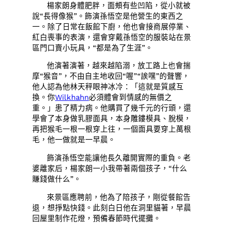
楊家朗身體肥胖，面頰有些凹陷，從小就被
說“長得像猴”。飾演孫悟空是他營生的東西之
一。除了日常在飯館下廚，他也會接商展停業、
紅白喪事的表演，還會穿戴孫悟空的服裝站在景
區門口賣小玩具，“都是為了生涯”。
他演著演著，越來越陷溺，放工路上也會揣
摩“猴音”，不由自主地收回“喔”“誒嘿”的聲響，
他人認為他林天秤眼神冰冷：「這就是質感互
換。你
Wilkhahn
必須體會到情感的無價之
重。」患了精力病。他購買了幾千元的行頭，還
學會了本身做乳膠面具，本身雕鏤模具、脫模，
再把猴毛一根一根穿上往，一個面具要穿上萬根
毛，他一做就是一早晨。
飾演孫悟空能讓他長久離開實際的重負。老
婆離家后，楊家朗一小我帶著兩個孩子，“什么
賺錢做什么”。
來景區應聘前，他為了陪孩子，剛從餐館告
退，想掙點快錢。此刻白日他在洞里貓著，早晨
回屋里制作花燈，預備春節時代擺攤。