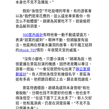
本身也不克不及賭氣。”
假如“孫悟空”不吃投喂的零食，有的游客會
以為“我們是來花費的，這么遠坐車來看你，你
怎么不給體面”。趙建為其實吃不下，就偷偷把
食品躲到洞里。
100室內設計
有時他會一動不動遠望遠方，
表演“寂寞的感到”。眼神不動，但頭腦里有設
法。他能夠在想著水簾洞的故事、和牛魔王結拜
的
iRock T07
情形、年夜鬧天宮的威風。
“沒有小腳色，只要小演員。”趙建為說，他
很愛護在景區扮演的機遇，固然老是難以專注，
游客一搭訕，“一會兒就把你勾出來了
辦公室規
劃設計
”。有人問他孫悟空有幾個名字，景區海
拔有多高，他把題目都記上去，歸去查找謎底。
景區待遇穩固，趙建為感到本身曾經“和社
會脫軌”，分開也找不到更好的任務。他也舍不
得孫悟空，“在這下面下工夫太多了”。新人欠好
招，他有風濕病，仍是在洞里挺著，“不克不及
只想著本身”。