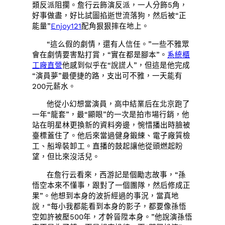
類反派阻攔。詹行云飾演反派，一人分飾5角，
好事做盡，好比試圖掐逝世流落狗，然后被“正
能量”
Enjoy121
配角狠狠摔在地上。
“這么假的劇情，還有人信任。”一些不雅眾
會在劇情要害點打賞，“實在都是腳本”。
系統櫃
工廠直營
他感到似乎在“說謊人”，但這是他完成
“演員夢”最便捷的路，支出可不雅，一天能有
200元薪水。
他從小幻想當演員，高中結業后在北京跑了
一年“龍套”，最“顯眼”的一次是拍市場行銷，他
站在明星林更換新的資料旁邊，惋惜播出時臉被
臺標蓋住了。他后來當過健身鍛練、電子廠質檢
工、船埠裝卸工。直播的鼓起讓他從頭燃起盼
望，但比來沒活兒。
在詹行云看來，西游記是個勵志故事，“孫
悟空本來不懂事，跟對了一個團隊，然后修成正
果”。他想到本身的波折經過的事況，當真地
說，“每小我都能看到本身的影子，都要像孫悟
空如許被壓500年，才幹晉陞本身。”他說演孫悟