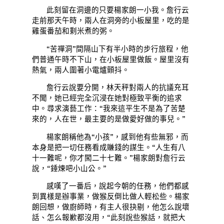
此刻留在洞邊的只要楊家朗一小我。詹行云
走前那天午時，兩人在洞旁的小板屋里，吃的是
雞蛋番茄和剩米煮的粥。
“苦禪洞”間隔山下有半小時的步行旅程，他
們普通午時不下山，在小板屋里做飯。屋里沒有
熱氣，兩人圍著小電爐顫抖。
詹行云說要分開，林天秤對兩人的抗議充耳
不聞，她已經完全沉浸在她對極致平衡的追求
中。尋求演藝工作：“我來這平生不是為了苦楚
來的，人在世，最主要的是做愛好做的事兒。”
楊家朗稱他為“小孩”，感到他有些無邪，而
本身是把一切任務看成賺錢的謀生。“人生有八
十一難呢，你才闖二十七難。”楊家朗對詹行云
說，“錘煉吧小山公。”
感嘆了一番后，說起今朝的任務，他們都感
到異樣是辦事業，做猴反倒比做人輕松些。楊家
朗回想，做廚師時，有主人很抉剔，他怎么說壞
話、怎么報歉都沒用，“此刻說些猴話，就把大