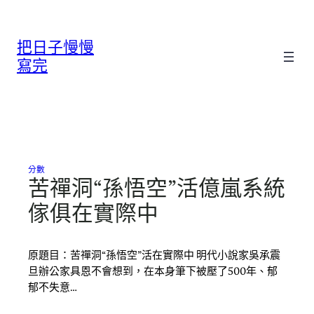
跳
至
把日子慢慢
主
要
寫完
內
容
分數
苦禪洞“孫悟空”活億嵐系統
傢俱在實際中
原題目：苦禪洞“孫悟空”活在實際中 明代小說家吳承震
旦辦公家具恩不會想到，在本身筆下被壓了500年、郁
郁不失意…