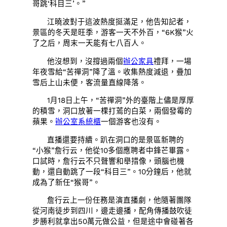
哥跳‘科目三’。”
江曉波對于這波熱度挺滿足，他告知記者，
景區的冬天是旺季，游客一天不外百，“6K猴”火
了之后，周末一天能有七八百人。
他沒想到，沒撐過兩個
辦公家具
禮拜，一場
年夜雪給“苦禪洞”降了溫。收集熱度減退，疊加
雪后上山未便，客流量直線降落。
1月18日上午，“苦禪洞”外的臺階上儘是厚厚
的積雪，洞口放著一棵打蔫的白菜，兩個發霉的
蘋果。
辦公室系統櫃
一個游客也沒有。
直播還要持續。趴在洞口的是景區新聘的
“小猴”詹行云，他從10多個應聘者中鋒芒畢露。
口試時，詹行云不只聲響和舉措像，頭腦也機
動，還自動跳了一段“科目三”。10分鐘后，他就
成為了新任“猴哥”。
詹行云上一份任務是演直播劇，他隨著團隊
從河南徒步到四川，邊走邊播，配角傳播鼓吹徒
步勝利就拿出50萬元做公益，但是途中會碰著各