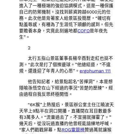
進入了一種極端的強迫協調模式，這是一種保護
自己的防禦機制。沒找到薪資跨越6000元的任
務。此次他是背著家人給景區投簡歷，“確切有
點羞辱感，有種為了生涯低下頭顱的感到。但先
要贍養本身，究竟此刻遍地都
COFO
是年夜先
生”。
2
太行五指山景區董事長楊辛酉對走紅也挺不
測。“此次是打了個擦邊球。”他總結道，“不違
規，還逢迎了年青人的心思”。
ergohuman 111
他告知記者，給景點起名“苦禪洞”，本是想
隱喻孫悟空在山下經過的事況“苦楚的歷練”，經
由過程自我反思終極開悟。
“6K猴”上熱搜后，景區辦公室主任江曉波天
天早上9點半在洞口開播，直播間在耳目數最多
有3萬多人。“流量過去了，不宣揚就揮霍了。”
幾天后，從沒玩過直播的他曾經能諳練地呼喊，
“家人們戳戳屏幕，點
ROG電競椅
贊過萬就讓猴