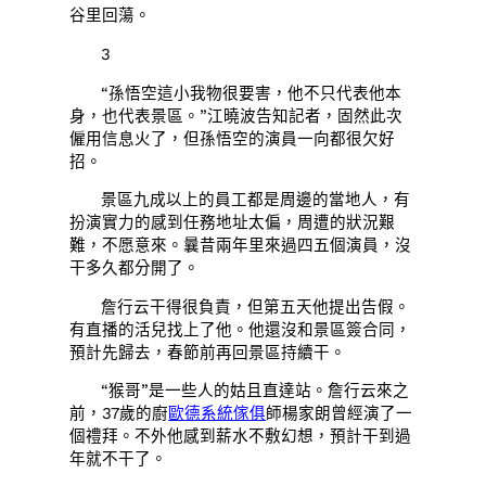
谷里回蕩。
3
“孫悟空這小我物很要害，他不只代表他本
身，也代表景區。”江曉波告知記者，固然此次
僱用信息火了，但孫悟空的演員一向都很欠好
招。
景區九成以上的員工都是周邊的當地人，有
扮演實力的感到任務地址太偏，周遭的狀況艱
難，不愿意來。曩昔兩年里來過四五個演員，沒
干多久都分開了。
詹行云干得很負責，但第五天他提出告假。
有直播的活兒找上了他。他還沒和景區簽合同，
預計先歸去，春節前再回景區持續干。
“猴哥”是一些人的姑且直達站。詹行云來之
前，37歲的廚
歐德系統傢俱
師楊家朗曾經演了一
個禮拜。不外他感到薪水不敷幻想，預計干到過
年就不干了。