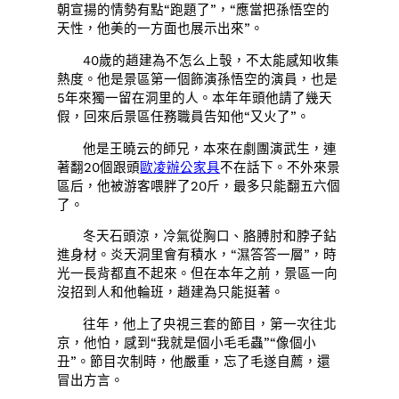
朝宣揚的情勢有點“跑題了”，“應當把孫悟空的
天性，他美的一方面也展示出來”。
40歲的趙建為不怎么上彀，不太能感知收集
熱度。他是景區第一個飾演孫悟空的演員，也是
5年來獨一留在洞里的人。本年年頭他請了幾天
假，回來后景區任務職員告知他“又火了”。
他是王曉云的師兄，本來在劇團演武生，連
著翻20個跟頭
歐凌辦公家具
不在話下。不外來景
區后，他被游客喂胖了20斤，最多只能翻五六個
了。
冬天石頭涼，冷氣從胸口、胳膊肘和脖子鉆
進身材。炎天洞里會有積水，“濕答答一層”，時
光一長背都直不起來。但在本年之前，景區一向
沒招到人和他輪班，趙建為只能挺著。
往年，他上了央視三套的節目，第一次往北
京，他怕，感到“我就是個小毛毛蟲”“像個小
丑”。節目次制時，他嚴重，忘了毛遂自薦，還
冒出方言。