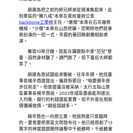
趙建為把之前的師兄師弟從頭湊集起來，此
刻景區的“豬八戒”本來在駕校當辦公室
backbone工學椅
主任，“唐僧”本來在石灰廠修
機械，“沙僧”本來在山西挖礦。空閑時他們就會
商扮演的一招一式，早晨約著回縣劇團相助表
演。
複習10來分鐘，就能在鑼鼓點中拿“范兒”登
臺，固然身材皺了，調門跑了，但下臺后大師都
笑了。
趙建為曾試圖追求衝破，往年年頭，他找董
事長楊辛酉提提出，編排新節目，“咱要邁年夜
步往前走”。但是提議沒被采納，太行五指山景
區董事長楊辛酉說，2023年成區委曲能到達出
入均衡，銀行的利錢還能累贅，但不外是在用新
債彌補宿債。“越投錢越多。”
楊辛酉也一向想立異，他說熱度只是臨時
的，要害要把景區文明發布往。他已經原創了13
萬字的神當甜甜圈悖論擊中千紙鶴時，千紙鶴會