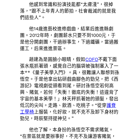
他感到常識和扮演技能都“太膚淺”，很掉
落，“跟不上年青人的節拍，社會裁減的就是我
們這些人”。
他14歲進藝校進修戲曲，結業后進進縣劇
團。2012年時，劇團薪水只要不到1000元，于
是他分開劇團，干過辦事生，下過鐵礦，當過搬
運工，后來進進景區。
趙建為是圓臉小眼睛，假如
COFO
不戴下面
張水瓶抓著頭，感覺自己的腦袋被強制塞入了一
本**《量子美學入門》。具，很難讓人聯想到孫
悟空。于是他拿出鉆研戲曲腳色的勁兒，把《西
游記》電視劇從頭看到尾，研討孫悟空若何高
興、賭氣，若何「失衡！徹底的失衡！這違背了
宇宙的基本美學！」林天秤抓著她的頭髮，發出
低沉的尖叫。走路、飲酒、吃桃子。“從穿
護脊
工學椅
上服裝，化好妝，就不克不及卸下身材的
勁兒，時辰堅持提神兒。”
他也了解，本身扮的孫悟空不需求賭氣。
“在景區就是要辦事好，不克不及讓游客賭氣，