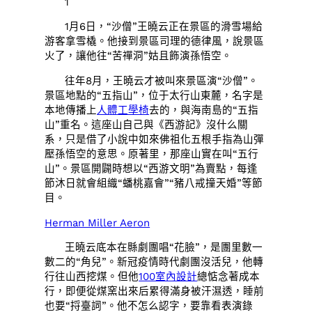
1
1月6日，“沙僧”王曉云正在景區的滑雪場給
游客拿雪橇。他接到景區司理的德律風，說景區
火了，讓他往“苦禪洞”姑且飾演孫悟空。
往年8月，王曉云才被叫來景區演“沙僧”。
景區地點的“五指山”，位于太行山東麓，名字是
本地傳播上
人體工學椅
去的，與海南島的“五指
山”重名。這座山自己與《西游記》沒什么關
系，只是借了小說中如來佛祖化五根手指為山彈
壓孫悟空的意思。原著里，那座山實在叫“五行
山”。景區開闢時想以“西游文明”為賣點，每逢
節沐日就會組織“蟠桃嘉會”“豬八戒撞天婚”等節
目。
Herman Miller Aeron
王曉云底本在縣劇團唱“花臉”，是團里數一
數二的“角兒”。新冠疫情時代劇團沒活兒，他轉
行往山西挖煤。但他
100室內設計
總惦念著成本
行，即便從煤窯出來后累得滿身被汗濕透，睡前
也要“捋臺詞”。他不怎么認字，要靠看表演錄