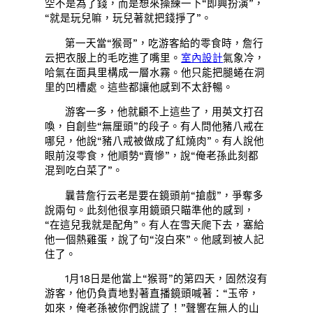
空不是為了錢，而是想來操練一下“即興扮演”，
“就是玩兒嘛，玩兒著就把錢掙了”。
第一天當“猴哥”，吃游客給的零食時，詹行
云把衣服上的毛吃進了嘴里。
室內設計
氣象冷，
哈氣在面具里構成一層水霧。他只能把腿蜷在洞
里的凹槽處。這些都讓他感到不太舒暢。
游客一多，他就顧不上這些了，用英文打召
喚，自創些“無厘頭”的段子。有人問他豬八戒在
哪兒，他說“豬八戒被做成了紅燒肉”。有人說他
眼前沒零食，他順勢“賣慘”，說“俺老孫此刻都
混到吃白菜了”。
曩昔詹行云老是要在鏡頭前“搶戲”，爭奪多
說兩句。此刻他很享用鏡頭只瞄準他的感到，
“在這兒我就是配角”。有人在雪天爬下去，塞給
他一個熱雞蛋，說了句“沒白來”。他感到被人記
住了。
1月18日是他當上“猴哥”的第四天，固然沒有
游客，他仍負責地對著直播鏡頭喊著：“玉帝，
如來，俺老孫被你們說謊了！”聲響在無人的山