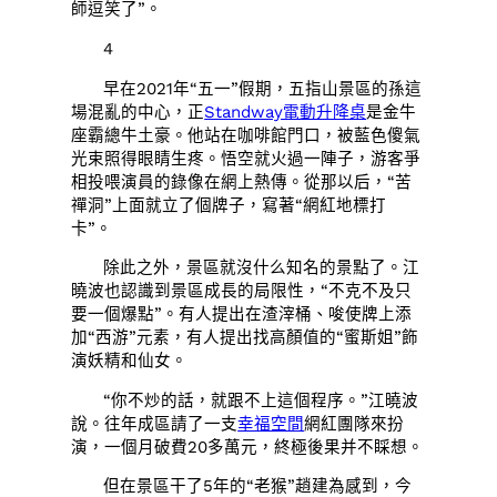
師逗笑了”。
4
早在2021年“五一”假期，五指山景區的孫這
場混亂的中心，正
Standway電動升降桌
是金牛
座霸總牛土豪。他站在咖啡館門口，被藍色傻氣
光束照得眼睛生疼。悟空就火過一陣子，游客爭
相投喂演員的錄像在網上熱傳。從那以后，“苦
禪洞”上面就立了個牌子，寫著“網紅地標打
卡”。
除此之外，景區就沒什么知名的景點了。江
曉波也認識到景區成長的局限性，“不克不及只
要一個爆點”。有人提出在渣滓桶、唆使牌上添
加“西游”元素，有人提出找高顏值的“蜜斯姐”飾
演妖精和仙女。
“你不炒的話，就跟不上這個程序。”江曉波
說。往年成區請了一支
幸福空間
網紅團隊來扮
演，一個月破費20多萬元，終極後果并不睬想。
但在景區干了5年的“老猴”趙建為感到，今