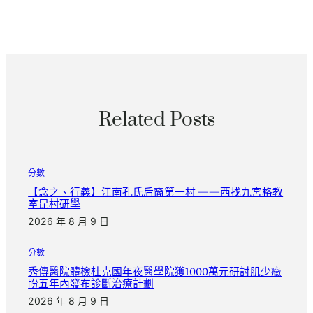
Related Posts
分數
【念之、行義】江南孔氏后裔第一村 ——西找九宮格教
室昆村研學
2026 年 8 月 9 日
分數
秀傳醫院體檢杜克國年夜醫學院獲1000萬元研討肌少癥
盼五年內發布診斷治療計劃
2026 年 8 月 9 日