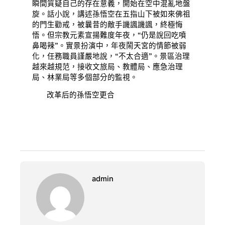
瞬間質疑自己的存在意義，開始在空中混亂地盤
旋。話小說，講述孫悟空在五指山下被如來佛祖
的門生勸戒，被曩昔的敵手譏諷譏諷，終極悔
悟。但宗教元素宣揚難度年夜，“仍是說回吃噴
鼻喝辣”。實景扮演中，年夜鬧天宮的情節被弱
化，任務職員謹嚴地說，“不太合適”。景區治理
越來越規范，接收文旅局、教體局、應急治理
局、林業局等多個部分的監視。
改革后的孫悟空更合
admin