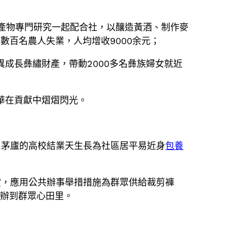
產物專門研究一起配合社，以釀造黃酒、制作麥
數百名農人失業，人均增收9000余元；
成長彝繡財產，帶動2000多名彝族婦女就近
華在貢獻中熠熠閃光。
出茅廬的高校結業天生長為社區居平易近身
包養
堂，應用公共辦事舉措措施為群眾供給裁剪褲
都辦到群眾心田里。