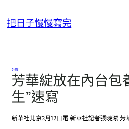
跳
至
把日子慢慢寫完
主
要
內
容
分數
芳華綻放在內台包
生”速寫
新華社北京2月12日電 新華社記者張曉潔