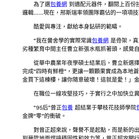
為了選
包養網
到適配元器件，翻閱上百份
邏輯……現在，邢斯瑞率領團隊霸佔的一項項技
酷愛與專注，獻給本身鉆研的範疇。
“我在黌舍學的實際常識
包養網
是骨架，真
劣種繁育中間主任曹立新張水瓶抓著頭，感覺自
從華中農業年夜學碩士結業后，曹立新選
完成“四時有鮮橙”，更讓一顆顆果實成為本地
金買下這棟樓，讓你隨意破壞！這就是愛！」金
在職位一線攻堅技巧，于實行之中加快立
“95后”曾正
包養
超結業于攀枝花技師學院
金牌“零”的衝破。
對曾正超來說，聲譽不是起點，而是新的
到晉陞地面焊接穩固性和效力等，曾正超攻關