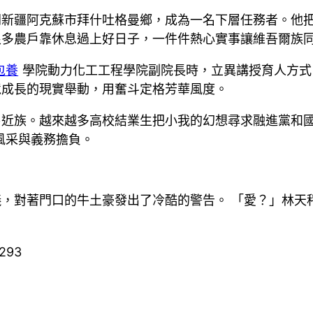
開新疆阿克蘇市拜什吐格曼鄉，成為一名下層任務者。他
多農戶靠休息過上好日子，一件件熱心實事讓維吾爾族同
包養
學院動力化工工程學院副院長時，立異講授育人方式
境成長的現實舉動，用奮斗定格芳華風度。
易近族。越來越多高校結業生把小我的幻想尋求融進黨和
風采與義務擔負。
，對著門口的牛土豪發出了冷酷的警告。 「愛？」林天
3293