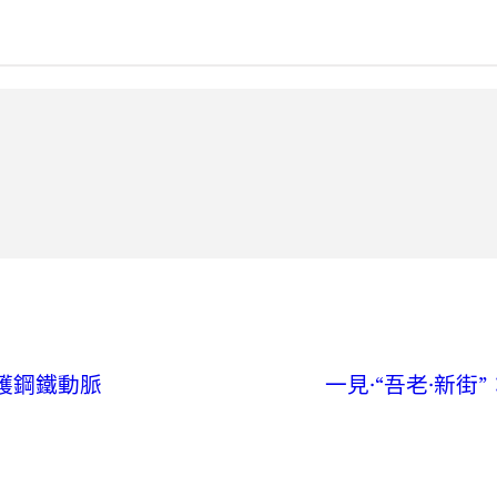
護鋼鐵動脈
一見·“吾老·新