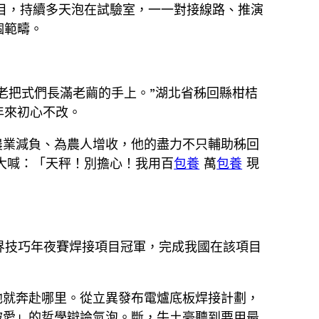
目，持續多天泡在試驗室，一一對接線路、推演
個範疇。
老把式們長滿老繭的手上。”湖北省秭回縣柑桔
年來初心不改。
農業減負、為農人增收，他的盡力不只輔助秭回
大喊：「天秤！別擔心！我用百
包養
萬
包養
現
界技巧年夜賽焊接項目冠軍，完成我國在該項目
他就奔赴哪里。從立異發布電爐底板焊接計劃，
被愛」的哲學辯論氣泡。斷，牛土豪聽到要用最