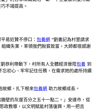
技巧不竭提高。
村平易近贊不停口：
包養網
“劉書記為村里請求
、組織失業，率領我們脫貧致富，大師都很感謝
在劉恭利帶動下，村所有人全體經濟晉陞
包養
到
不忘初心、牢牢記住任務，在需求她的處所持續
抱故鄉，扎下根來
包養網
助力故鄉成長。
館牆壁的灰度百分之五十一點二。」安達市，從
思政教導，以文明賦能村落復興，用一把吉