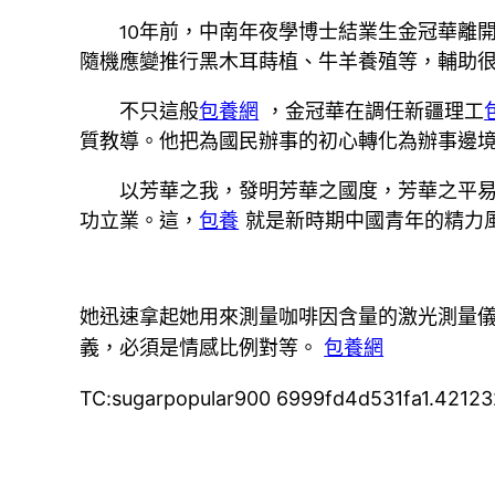
10年前，中南年夜學博士結業生金冠華離
隨機應變推行黑木耳蒔植、牛羊養殖等，輔助很
不只這般
包養網
，金冠華在調任新疆理工
質教導。他把為國民辦事的初心轉化為辦事邊
以芳華之我，發明芳華之國度，芳華之平
功立業。這，
包養
就是新時期中國青年的精力
她迅速拿起她用來測量咖啡因含量的激光測量儀
義，必須是情感比例對等。
包養網
TC:sugarpopular900 6999fd4d531fa1.4212