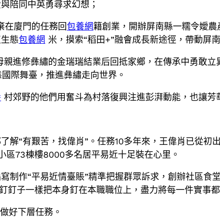
愛與陪同中英勇尋求幻想；
廢棄在廈門的任務回
包養網
籍創業，開辦屏南縣一糯令嬡農
植生態
包養網
米，摸索“稻田+”融會成長新途徑，帶動屏南
親進修彝繡的金瑞瑞結業后回抵家鄉，在傳承中勇敢立異
表態國際舞臺，推進彝繡走向世界。
養
村郊野的他們用奮斗為村落復興注進彭湃動能，也讓芳
了解“有艱苦，找偉肖”。任務10多年來，王偉肖已從初
區73棟樓8000多名居平易近十足裝在心里。
寫制作“平易近情臺賬”精準把握群眾訴求，創辦社區食
像釘釘子一樣把本身釘在本職職位上，盡力將每一件實事
境做好下層任務。