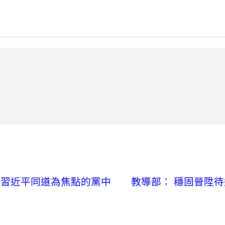
來以習近平同道為焦點的黨中
教導部： 穩固晉陞