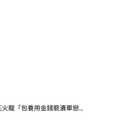
花火龍「包養用金錢褻瀆單戀…