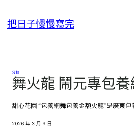
跳
至
把日子慢慢寫完
主
要
內
容
分數
舞火龍 鬧元專包養
甜心花園 “包養網舞包養金額火龍”是廣東
2026 年 3 月 9 日