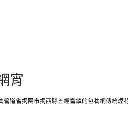
網宵
包養管道省揭陽市揭西縣五經富鎮的包養網傳統煙