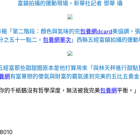
富鎮拍攝的運動現場。新華社記者 鄧華 攝
市揭「第二階段：顏色與氣味的完
包養網dcard
美協調。
分之五十一點二。
包養網單次
」西縣五經富鎮拍攝的運動
五經富那些甜甜圈原本是他打算用來「與林天秤進行甜點
養網
有當單戀的傻氣與財富的霸氣達到完美的五比五黃金
你的千紙鶴沒有哲學深度，無法被我完美
包養網
平衡。
18010