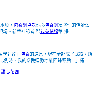
張水瓶，
包養網單次
你必
包養網
須將你的怪誕藍
現場。新華社記者 鄧
包養情婦
華 攝
哲學討論」
包養
的道具，現在全部成了武器。鎮
比例時，我的戀愛運勢才能回歸零點！」攝
」
甜心花園