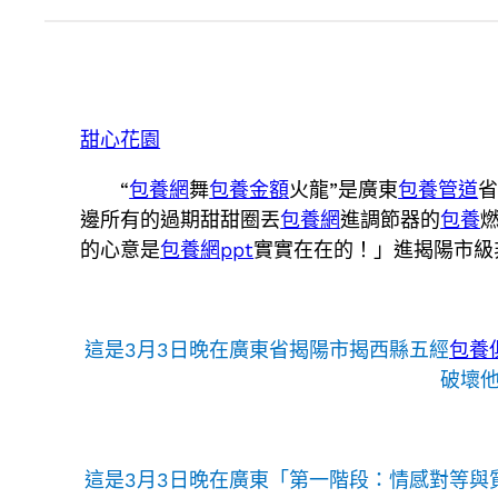
甜心花園
“
包養網
舞
包養金額
火龍”是廣東
包養管道
邊所有的過期甜甜圈丟
包養網
進調節器的
包養
的心意是
包養網ppt
實實在在的！」進揭陽市級
這是3月3日晚在廣東省揭陽市揭西縣五經
包養
破壞
這是3月3日晚在廣東「第一階段：情感對等