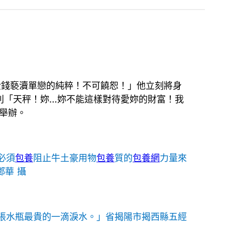
金錢褻瀆單戀的純粹！不可饒恕！」他立刻將身
年列「天秤！妳…妳不能這樣對待愛妳的財富！我
舉辦。
必須
包養
阻止牛土豪用物
包養
質的
包養網
力量來
鄧華 攝
張水瓶最貴的一滴淚水。」省揭陽市揭西縣五經