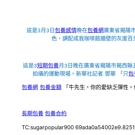
這是3月3日
包養感情
晚在
包養網
廣東省揭陽
色，調配成我咖啡館牆壁的灰度百
這是3
短期包養
月3日晚在廣東省揭陽市揭西縣
拍攝的運動現場。新華社記者 鄧華 「只
包
包養網
包養金額
「牛先生，你的愛缺乏彈性。
長期包養
包養合約
TC:sugarpopular900 69ada0a54002e9.825