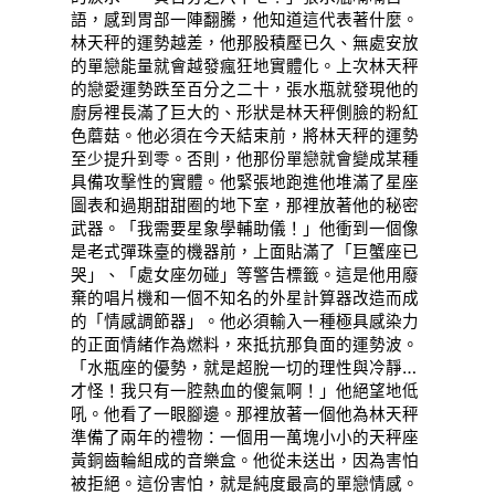
語，感到胃部一陣翻騰，他知道這代表著什麼。
林天秤的運勢越差，他那股積壓已久、無處安放
的單戀能量就會越發瘋狂地實體化。上次林天秤
的戀愛運勢跌至百分之二十，張水瓶就發現他的
廚房裡長滿了巨大的、形狀是林天秤側臉的粉紅
色蘑菇。他必須在今天結束前，將林天秤的運勢
至少提升到零。否則，他那份單戀就會變成某種
具備攻擊性的實體。他緊張地跑進他堆滿了星座
圖表和過期甜甜圈的地下室，那裡放著他的秘密
武器。「我需要星象學輔助儀！」他衝到一個像
是老式彈珠臺的機器前，上面貼滿了「巨蟹座已
哭」、「處女座勿碰」等警告標籤。這是他用廢
棄的唱片機和一個不知名的外星計算器改造而成
的「情感調節器」。他必須輸入一種極具感染力
的正面情緒作為燃料，來抵抗那負面的運勢波。
「水瓶座的優勢，就是超脫一切的理性與冷靜…
才怪！我只有一腔熱血的傻氣啊！」他絕望地低
吼。他看了一眼腳邊。那裡放著一個他為林天秤
準備了兩年的禮物：一個用一萬塊小小的天秤座
黃銅齒輪組成的音樂盒。他從未送出，因為害怕
被拒絕。這份害怕，就是純度最高的單戀情感。