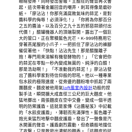
眼睛發疼，同時發出警報。王醋狂的聲音再次響
起，這次帶著金屬回音的嘲弄，刺耳得像是磨砂
紙。「廖沾沾！你那充滿腐敗氣味的蒜泥，是對
醬料學的侮辱！必須淨化！」「你將為你那百分
之五的醬油，以及百分之九十五的邪惡蒜頭付出
代價！」醋罐機器人的頂端裂開，露出了一個巨
大的管口，正在聚積藍色光芒。K-999特務用它
穿著燕尾服的小爪子，一把抓住了廖沾沾的褲腳
催促著他。「快點！沾沾先生！那是醋酸離子
炮！專門用來溶解有機發酵物的！」「它會把你
的蒜泥在零點一秒內變成無菌的、純淨的白醋！
那是浩劫啊！」「不准動我的蒜泥！」廖沾沾發
出了醬料學家對待信仰般的怒吼。他以一種專業
包水餃的極限速度，從旁邊的麵粉堆中抓起了兩
團麵皮。麵皮被他用氣
loft風室內設計
功般的捏
製手法，瞬間擴大成直徑三公尺的巨大麵皮。他
猛地擲出，兩張麵皮在空中交疊，變成一個半透
明的防禦護盾。這就是家傳《沾醬秘笈》中記載
的「水餃皮護盾」，薄韌而充滿彈性。藍色離子
炮光束猛烈地擊中麵皮護盾，發出了一聲像是汽
水開蓋的聲音。護盾劇烈震動，但奇蹟般地擋住
了攻擊，只是散發出濃郁的麵香。「這麵皮的延