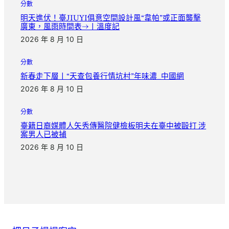
分數
明天進伏！臺JIUYI俱意空間設計風“韋帕”或正面襲擊
廣東，風雨時間表→丨溫度記
2026 年 8 月 10 日
分數
新春走下層丨“天查包養行情坑村”年味濃_中國網
2026 年 8 月 10 日
分數
臺籍日裔媒體人矢秀傳醫院健檢板明夫在臺中被毆打 涉
案男人已被捕
2026 年 8 月 10 日