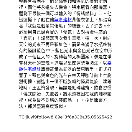
秤將會被困在一個充滿金錢和俗氣的虛假愛情
裡，而他將永遠失去機會。張水瓶看向那機器，
還剩下最後一個可以輸入的「情緒燃料」口。他
迅速撕下了貼在他
無毒建材
背後衣領上，那張寫
著「我就是個單戀傻瓜」的標籤，丟了進去。他
必須用自己最真實的「傻氣」去對抗金牛座的
「霸氣」！調節器再次發出轟鳴，這一次，射向
天空的光束不再是彩虹色，而是充滿了水瓶座特
有的怪誕藍色**。藍色光束與金色光芒在空中形
成了一個巨大的、旋轉著的太極圖案，像是在爭
奪林天秤的靈魂。這場以星座運勢為賭注、以
樂
齡住宅設計
單戀能量為武器的荒唐戰爭，正式打
響了。藍色與金色的光芒在林天秤咖啡館上空劇
烈衝撞，創造出一個不斷旋轉的怪異氣旋。建等
地時，王孟筠發現，無論是紅磚建筑、飲食習慣
「儀式開始！失敗者，將永遠被困在我的咖啡館
裡，成為最不對稱的裝飾品！」，還是節慶方
法，都與臺灣高度類似。
TC:jiuyi9follow8 69e13f6e339a35.05625422