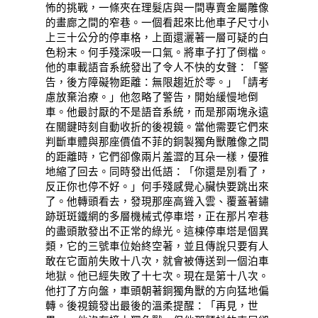
怖的挑戰，一條夾在理髮店與一間專賣金屬雕像
的畫廊之間的窄巷。一個看起來比他車子尺寸小
上三十公分的停車格，上面還灑著一層可疑的白
色粉末。何手殘深吸一口氣。將車子打了倒檔。
他的車載語音系統發出了令人不快的女聲：「警
告，後方障礙物距離：無限趨近於零。」「請考
慮放棄治療。」他忽略了警告，開始緩慢地倒
車。他最討厭的不是語音系統，而是那兩塊永遠
在關鍵時刻自動收折的後視鏡。當他需要它們來
判斷車體與那座價值不菲的銅製獨角獸雕像之間
的距離時，它們卻像兩片羞澀的耳朵一樣，優雅
地縮了回去。同時發出低語：「你還是別看了，
反正你也停不好。」何手殘感覺心臟快要跳出來
了。他轉頭看去，發現那座高聳入雲、覆蓋著鏽
跡斑斑鐵網的多層機械式停車塔，正在那片窄巷
的盡頭散發出不正常的綠光。這棟停車塔是個異
類，它的三號車位始終空著，並且傳說只要有人
敢在它面前失敗十八次，就會被傳送到一個泊車
地獄。他已經失敗了十七次。現在是第十八次。
他打了方向盤，車頭朝著銅獨角獸的方向猛地偏
轉。後視鏡發出最後的溫柔提醒：「再見，世