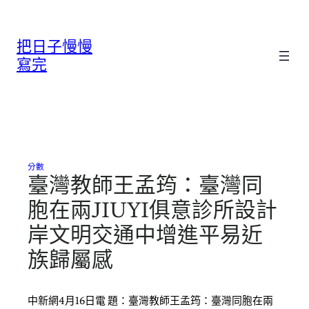
跳
至
把日子慢慢
主
要
寫完
內
容
分數
臺灣教師王孟筠：臺灣同
胞在兩JIUYI俱意診所設計
岸文明交通中增進平易近
族歸屬感
中新網4月16日電 題：臺灣教師王孟筠：臺灣同胞在兩