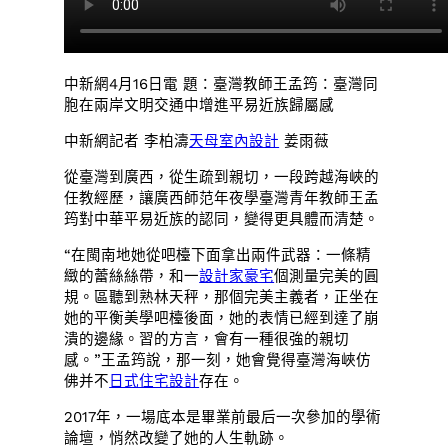
中新網4月16日電 題：臺灣教師王孟筠：臺灣同
胞在兩岸文明交通中增進平易近族歸屬感
中新網記者 李柏濤
天母室內設計
姜雨薇
從臺灣到廣西，從生疏到親切，一段跨越海峽的
任教經歷，讓廣西師范年夜學臺灣青年教師王孟
筠對中華平易近族的認同，變得更具體而清楚。
“在閩南地她從吧檯下面拿出兩件武器：一條精
緻的蕾絲絲帶，和一
設計家豪宅
個測量完美的圓
規。區聽到熟林天秤，那個完美主義者，正坐在
她的平衡美學吧檯後面，她的表情已經到達了崩
潰的邊緣。習的方言，會有一種很強的親切
感。”王孟筠說，那一刻，她會覺得臺灣海峽仿
佛并不
日式住宅設計
存在。
2017年，一場底本是畢業前最后一次參加的學術
論壇，悄然改變了她的人生軌跡。