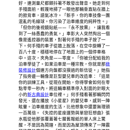
好，連測量尺都顫抖著不敢發出聲音。她走到何
手殘面前，輕蔑地掃了一眼他那輛垂直貼在牆上
的掀背車，語氣冰冷。「新手，你的車技像一團
混亂的毛線球。你污染了泊車維度的純粹性。」
「但你的後視鏡貼紙——『永不放棄』，讓我看
到了一絲愚蠢的勇氣。」車影大人突然掏出一個
像是遙控器的裝置，對著何手殘的車子按了一
下。何手殘的車子從牆上脫落，在空中旋轉了一
百八十度，穩穩地停在了地面上的一個停車格
中。這次，夾角是——零度。「你被分配給我的
泊車學徒了。如果泊車是一種宗教，你就是那
綠
裝修設計
個連方向盤都沒摸過的新信徒。」她指
了指旁邊一輛像是巨型嬰兒車的改造車：「這是
你的訓練工具，從現在開始，你得學會如何在零
點零零一秒內，將這輛車精準停入對面的針眼大
小的
新古典設計
車位裡。」何手殘看著那輛閃閃
發光、還在播放《小星星》的嬰兒車，感到一陣
眩暈。泊車維度的生活，比他想象中還要無理頭
一百萬倍。《失控的星座運勢與單戀狂想曲》張
水瓶從他那張覆蓋著七層舊報紙的單人床上驚
醒，不是因為鬧鐘，而是因為屋頂傳來了一陣震