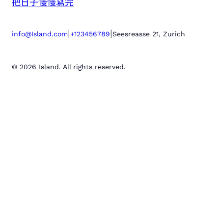
把日子慢慢寫完
|
|
info@Island.com
+123456789
Seesreasse 21, Zurich
© 2026 Island. All rights reserved.