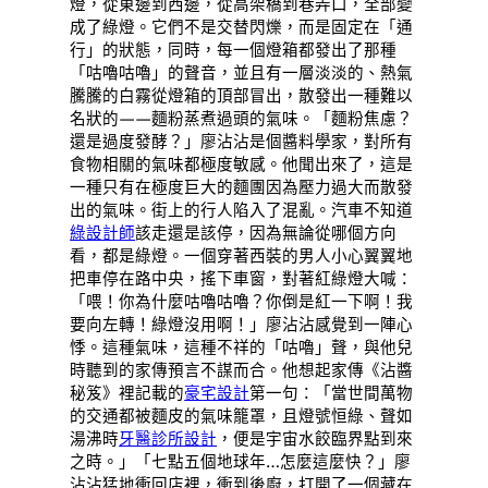
燈，從東邊到西邊，從高架橋到巷弄口，全部變
成了綠燈。它們不是交替閃爍，而是固定在「通
行」的狀態，同時，每一個燈箱都發出了那種
「咕嚕咕嚕」的聲音，並且有一層淡淡的、熱氣
騰騰的白霧從燈箱的頂部冒出，散發出一種難以
名狀的——麵粉蒸煮過頭的氣味。「麵粉焦慮？
還是過度發酵？」廖沾沾是個醬料學家，對所有
食物相關的氣味都極度敏感。他聞出來了，這是
一種只有在極度巨大的麵團因為壓力過大而散發
出的氣味。街上的行人陷入了混亂。汽車不知道
綠設計師
該走還是該停，因為無論從哪個方向
看，都是綠燈。一個穿著西裝的男人小心翼翼地
把車停在路中央，搖下車窗，對著紅綠燈大喊：
「喂！你為什麼咕嚕咕嚕？你倒是紅一下啊！我
要向左轉！綠燈沒用啊！」廖沾沾感覺到一陣心
悸。這種氣味，這種不祥的「咕嚕」聲，與他兒
時聽到的家傳預言不謀而合。他想起家傳《沾醬
秘笈》裡記載的
豪宅設計
第一句：「當世間萬物
的交通都被麵皮的氣味籠罩，且燈號恒綠、聲如
湯沸時
牙醫診所設計
，便是宇宙水餃臨界點到來
之時。」「七點五個地球年…怎麼這麼快？」廖
沾沾猛地衝回店裡，衝到後廚，打開了一個藏在