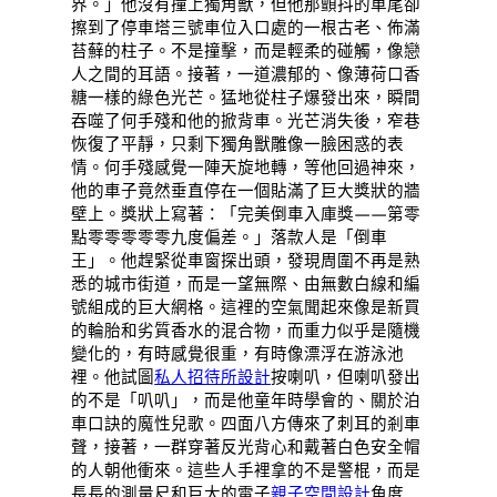
界。」他沒有撞上獨角獸，但他那顫抖的車尾卻
擦到了停車塔三號車位入口處的一根古老、佈滿
苔蘚的柱子。不是撞擊，而是輕柔的碰觸，像戀
人之間的耳語。接著，一道濃郁的、像薄荷口香
糖一樣的綠色光芒。猛地從柱子爆發出來，瞬間
吞噬了何手殘和他的掀背車。光芒消失後，窄巷
恢復了平靜，只剩下獨角獸雕像一臉困惑的表
情。何手殘感覺一陣天旋地轉，等他回過神來，
他的車子竟然垂直停在一個貼滿了巨大獎狀的牆
壁上。獎狀上寫著：「完美倒車入庫獎——第零
點零零零零零九度偏差。」落款人是「倒車
王」。他趕緊從車窗探出頭，發現周圍不再是熟
悉的城市街道，而是一望無際、由無數白線和編
號組成的巨大網格。這裡的空氣聞起來像是新買
的輪胎和劣質香水的混合物，而重力似乎是隨機
變化的，有時感覺很重，有時像漂浮在游泳池
裡。他試圖
私人招待所設計
按喇叭，但喇叭發出
的不是「叭叭」，而是他童年時學會的、關於泊
車口訣的魔性兒歌。四面八方傳來了刺耳的剎車
聲，接著，一群穿著反光背心和戴著白色安全帽
的人朝他衝來。這些人手裡拿的不是警棍，而是
長長的測量尺和巨大的電子
親子空間設計
角度