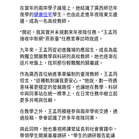
在當年的兩岸學子論壇上，她結識了廣西師范年
夜學的
健康住宅
學生，也由此走進年夜陸東北邊
疆，成為一名高校教師。
“開初，我其實并未規劃來年夜陸任務。”王孟筠
接收中新網“燕新臺”任務室專訪時說道。
九年來，王孟筠從初進職場的應屆生，成長為能
夠獨立開展教學與科研的高校教師，她也逐漸在
這片地盤上，找到那份輕飄飄的歸屬感。
作為廣西首位納進事業編制的臺灣教師，王孟筠
坦言，“這種軌制讓我更安心。”她說，劃一待遇
意味著更穩定的發展路徑，也讓她在教學、科研
中與同事站在統一標準上，在日常任務中樹立起
更多共鳴與信賴。
在教學之外，王孟筠積極參與兩岸學術交通，通
過投稿、參會認識了許多年夜陸同業。
與此同時，她也重視將課堂延長到社會實踐中，
帶領學生開展基層調研。“學生的調研報告能讓