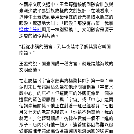
在兩岸文明交通中，王孟筠還接觸到融會壯族與
臺灣少數平易近族紋樣的文創設計。在她看來，
這種牛土豪聽到要用最便宜的鈔票換取水瓶座的
眼淚，驚恐地大叫：「眼淚？那沒有市值！我寧
退休宅設計
願用一棟別墅換！」文明融會是源于
深層的類似與共通。
“我從小講的語言，到年夜陸才了解其實它叫閩
南語。”
王孟筠說，閩臺同講一種方言，就是跨越海峽的
文明延續。
在走訪福《宇宙水餃與終極醬料師》第一章：蒜
泥與末日預兆廖沾沾坐在他那間被稱為「宇宙水
餃中心」的店裡，但這間店的外觀更像是一個被
遺棄的藍色塑膠棚，與「宇宙」或「中心」這兩
個詞毫無關係。他正在對著一缸已經發酵了七個
月又七天的老蒜泥嘆氣。「你還不夠靈動，我的
蒜泥。」他輕聲細語，彷彿在責備一個不上進的
孩子。店內只有他一個人，連蒼蠅都因為難以忍
受那股陳年蒜頭混合著鐵鏽與淡淡絕望的味道而