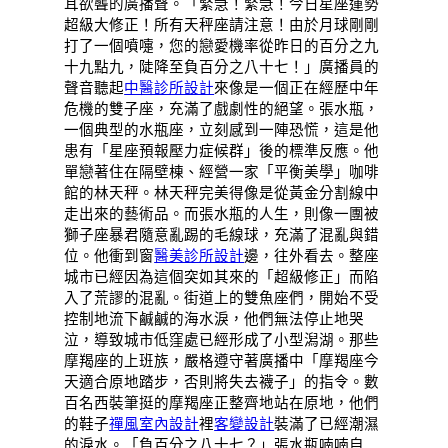
耳欲聾的廣播聲。「緊急！緊急！今日星座運勢
超級大修正！所有天秤座請注意！由於月球剛剛
打了一個噴嚏，您的戀愛機率從昨日的百分之九
十九點九，陡降至負百分之八十七！」廣播員的
聲音聽起
中醫診所設計
來像是一個正在經歷中年
危機的雙子座，充滿了戲劇性的絕望。張水瓶，
一個典型的水瓶座，立刻感到一陣恐慌，這是他
患有「星座預報壓力症候群」後的標準反應。他
單戀著住在隔壁棟、經營一家「平衡美學」咖啡
館的林天秤。林天秤完美得像是從黃金分割線中
走出來的藝術品。而張水瓶的人生，則像一團被
獅子座暴君隨意亂踢的毛線球，充滿了混亂與錯
位。他衝到窗
醫美診所設計
邊，往外看去。整座
城市已經因為這個突如其來的「超級修正」而陷
入了荒謬的混亂。街道上的雙魚座們，開始不受
控制地流下鹹鹹的海水淚，他們無法停止地哭
泣，導致城市低窪處已經形成了小型潟湖。那些
摩羯座的上班族，嚴格遵守著廣播中「摩羯座今
天適合原地踏步，否則將失去襪子」的指令。數
百名西裝筆挺的摩羯座正整齊地站在原地，他們
的鞋子
禪風室內設計
裡
客變設計
裝滿了已經潮濕
的淚水。「負百分之八十七？」張水瓶喃喃自