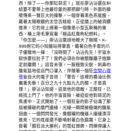
西！除了——你那缸蒜泥！」就在廖沾沾還在糾
結要不要帶上他最珍愛的那把銀勺時，外面的牆
壁傳來一聲巨大的撞擊。一個穿著黑色燕尾服、
戴著太陽眼鏡的太空吉娃娃，正從牆上的破洞鑽
進來。它的背上揹著一個像是小型瓦斯桶的東
西，桶上用毛筆寫著「極品紅棗枸杞燃料」。
「你怎麼——」廖沾沾驚訝地瞪大了眼睛。K-
999用它的小短腿站得筆直，戴著白色手套的爪
子優雅地一揮：「沒時間了，沾沾先生！宇宙水
餃快要拉肚子了！我們必須在你被醋酸離子炮鎖
定前離開！」話音未落，一股極致尖銳、刺鼻的
酸氣猛地從店門口灌入，伴隨著一個狂
空間心理
學
妄自大的電子音效：「警告！這裡的醬油比例
嚴重失衡！百分之九十九點九九的醋，才是真
理！」廖沾沾知道，這是他的宿敵，王醋狂，已
經找上門了。他的宇宙冒險，被迫從他對蒜泥的
焦慮中，正式開始了。一個狂妄的影子佔滿了那
扇被撞破的牆門邊緣，光線一瞬間被極端的酸氣
扭曲。一個閃閃發光、像醋罐的機器人緩緩漂浮
進來，它的底座還不斷噴射著白色醋霧。它身上
掛著「醋狂派大勝利」的霓虹燈牌，閃爍得讓人