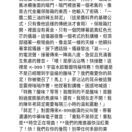
舊冰櫃後面的暗門。暗門裡放著一個老舊的、像
是古代金屬保險箱的東西。他輸入了密碼：「一
醬二醋三油四辣五蒜泥」（這是醬料界的基礎公
式，只有像他這樣的傳統派才會用）。保險箱打
開，裡面沒有黃金，只有一個閃爍著詭異紅色光
芒的儀器。這儀器很像一個老式的對講機，但頂
部插著一根彎曲的、像韭菜一樣的天線。他顫抖
著拿起儀器，按下通話鈕。儀器發出「滋——」
的電流聲，接著傳來一陣高八度、急促且充滿養
生焦慮的聲音。「喂！是廖沾沾嗎！快接聽！這
裡是 K-999！宇宙水餃聯盟特級特務！你那邊是
不是已經聞到宇宙級的酸味了？我們需要你的蒜
泥！你被徵召了！馬上！」廖沾沾的耳朵被這聲
音震得嗡嗡作響，他捏著對講機，困惑地喊道：
「特務？酸味？等等！我聞到的不是酸味！是麵
粉過度膨脹的焦慮味！還有，我現在走不開！我
的陳年老蒜泥需要每隔三小時的溫和震動！」
「蒜泥？」對面傳來K-999崩潰的尖叫聲，帶著
濃濃的中藥味電子雜音：「重點不是蒜泥！重點
是**時空正在彎曲！**我們的推進器快沒紅棗
了！快！我們在你的後院！別帶任何多餘的東