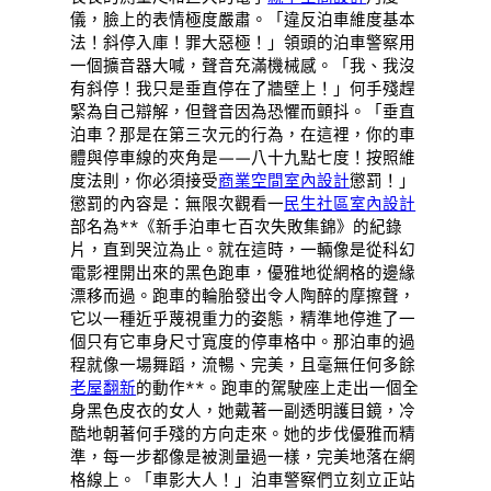
儀，臉上的表情極度嚴肅。「違反泊車維度基本
法！斜停入庫！罪大惡極！」領頭的泊車警察用
一個擴音器大喊，聲音充滿機械感。「我、我沒
有斜停！我只是垂直停在了牆壁上！」何手殘趕
緊為自己辯解，但聲音因為恐懼而顫抖。「垂直
泊車？那是在第三次元的行為，在這裡，你的車
體與停車線的夾角是——八十九點七度！按照維
度法則，你必須接受
商業空間室內設計
懲罰！」
懲罰的內容是：無限次觀看一
民生社區室內設計
部名為**《新手泊車七百次失敗集錦》的紀錄
片，直到哭泣為止。就在這時，一輛像是從科幻
電影裡開出來的黑色跑車，優雅地從網格的邊緣
漂移而過。跑車的輪胎發出令人陶醉的摩擦聲，
它以一種近乎蔑視重力的姿態，精準地停進了一
個只有它車身尺寸寬度的停車格中。那泊車的過
程就像一場舞蹈，流暢、完美，且毫無任何多餘
老屋翻新
的動作**。跑車的駕駛座上走出一個全
身黑色皮衣的女人，她戴著一副透明護目鏡，冷
酷地朝著何手殘的方向走來。她的步伐優雅而精
準，每一步都像是被測量過一樣，完美地落在網
格線上。「車影大人！」泊車警察們立刻立正站