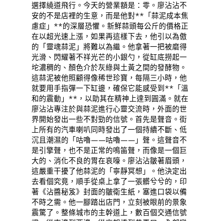
選擇繞道飛行。今天的營業額是：零。廖沾沾不
安的不是店裡的生意，而是他對**「蒜泥成本焦
慮症」**的深層恐懼。新鮮蒜頭每公斤的價格正
在以超光速上漲，如果再這樣下去，他引以為傲
的「靈魂蒜泥」將難以為繼。他拿著一把被磨得
光滑、閃耀著不祥光芒的小銀勺，從缸底撈起一
坨濃稠的、顏色介於灰綠與土黃之間的發酵物。
這蒜泥被他照顧得像稀世珍寶，每隔三小時，他
就要用手指彈一下缸邊，確保它能感受到**「溫
和的震動」**，以助其在精神上達到圓滿。就在
廖沾沾專注於與蒜泥進行心靈交流時，外面的世
界開始發出一些不對勁的信號。首先是聲音。街
上所有的汽車喇叭同時發出了一個持續不斷、低
沉且潮濕的「咕嚕——咕嚕——」聲。這聲音不
是引擎聲，也不是正常的鳴笛聲，而像是一個巨
大的、消化不良的胃在哀嚎。廖沾沾皺著眉頭，
這嚴重干擾了他蒜泥的「寧靜冥想」。他決定出
去看個究竟，順手從桌上拿了一張髒兮兮的，印
著《沾醬秘笈》封面的皺衛生紙，塞進口袋以備
不時之需。他一腳踏出店門，立刻被眼前的景象
震驚了。整條城市的主幹道上，數百個交通信號