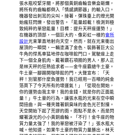
張水瓶咬緊牙關，將那個黃銅齒輪音樂盒砸爛，
將所有的齒輪都倒入「情感調節器」的輸入口。
機器發出刺耳的尖叫，接著，彈珠臺上的燈光開
始瘋狂閃爍，發出警告。「能量超載！檢測到極
致純粹的單戀能量！目標：提升天秤座運勢！」
在機器的頂部，一個巨大的、像彩虹一樣的
會所
設計
光束筆直地射向天空。然而，就在光束衝出
屋頂的一瞬間，一輛塗滿了金色、裝飾著巨大公
牛角的悍馬車猛地停在咖啡館門口。駕駛座上走
下一個全身肌肉、戴著鑽石項圈的男人，那人正
是林天秤的狂熱追求者——金牛座霸總牛土豪。
牛土豪一腳踢開咖啡館的門，大聲宣布：「天
秤！別管那什麼負運勢！我已經用一百噸的純金
箔買下了今天所有的壞運氣！」「從現在開始，
你的運勢由我主宰！我的金錢，就是你的正面能
量！」牛土豪的行為，讓張水瓶的光束在空中瞬
間扭曲，與一種夾雜著銅臭味的金色光芒對撞。
天空開始下起了荒謬的雨。雨點不是水，而是閃
耀著淚光的小小黃銅齒輪。「不行！金牛座的物
質力量太強了！我的單戀被汙染了！」張水瓶大
喊。他知道，如果牛土豪的物質力量勝出，林天