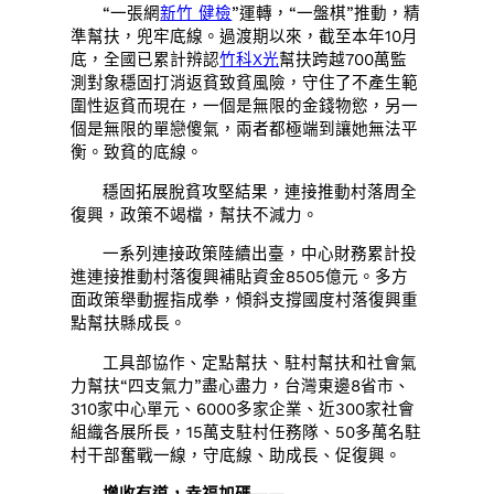
“一張網
新竹 健檢
”運轉，“一盤棋”推動，精
準幫扶，兜牢底線。過渡期以來，截至本年10月
底，全國已累計辨認
竹科X光
幫扶跨越700萬監
測對象穩固打消返貧致貧風險，守住了不產生範
圍性返貧而現在，一個是無限的金錢物慾，另一
個是無限的單戀傻氣，兩者都極端到讓她無法平
衡。致貧的底線。
穩固拓展脫貧攻堅結果，連接推動村落周全
復興，政策不竭檔，幫扶不減力。
一系列連接政策陸續出臺，中心財務累計投
進連接推動村落復興補貼資金8505億元。多方
面政策舉動握指成拳，傾斜支撐國度村落復興重
點幫扶縣成長。
工具部協作、定點幫扶、駐村幫扶和社會氣
力幫扶“四支氣力”盡心盡力，台灣東邊8省市、
310家中心單元、6000多家企業、近300家社會
組織各展所長，15萬支駐村任務隊、50多萬名駐
村干部奮戰一線，守底線、助成長、促復興。