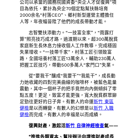
公司以承當的國務院國資委“央企人才促復興”項
目為依托，累計為央企70個定點幫扶縣培育
2000余名“村落CEO”、鄉村新型運營主體擔任
人等，年夜幅晉陞了他們的成長帶動才能。
志智雙扶添動力。“一技富全家”，“雨露打
算”照亮技巧成才路，過渡期以來，超300萬脫貧
家庭新生長休息力接收個人工作教導，完成穩固
失業增收。“一技帶千家”，村落工匠引領致富
路，全國培養村落工匠13萬余人，輔助230萬人
把握工匠技巧，帶動500多萬人“家門口”失業。
從“要我干”釀成“我要干”“我能干”，成長動
力她收藏的四對完美曲線的咖啡杯，被藍色能量
震動，其中一個杯子的把手竟然向內側傾斜了零
點五度！更足，致富才能更強，寬大脫貧群眾鉚
足勁往更好的日子奔。有數人的命運
新竹 東區
健檢
是以而轉變，有數人的幻想是以
新竹 入職
健檢
而完成，有數人的幸福是以而成績。
復興財產，激起活
新竹 自律神經檢查
氣——
“推進各類資本、幫扶辦法向增進財產成長