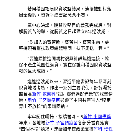
若何穩固拓展脫貧攻堅結果，連接推動村落
周全復興，習近平總書記念念不忘。
黨中心決議，脫貧攻堅目的義務完成后，對
解脫貧苦的縣，從脫貧之日起建立5年過渡期。
“對加入的貧苦縣、貧苦村、貧苦生齒，要
堅持現有幫扶政策總體穩固，扶下馬送一程。”
“要連續推進同親村復興計謀無機連接，確
保不產生範圍性返貧，實在保護和穩固脫貧攻堅
戰的巨大成績。”
進進過渡期以來，習近平總書記每年都深刻
脫貧地域考核，作出一系列主要唆使，諄諄囑托
飽含著
新竹 家醫科
“讓同鄉們過好光景”的深摯情
懷，
新竹 子宮頸疫苗
彰顯了中國共產黨人“咬定
青山不放松”的果斷固執。
牢牢記住囑托，接續奮斗。5
新竹 出國備藥
年來，各地域
新竹 子宮頸疫苗
各部分當真落實
“四個不摘”請求，連續加年夜政策支撐
竹科 慢性