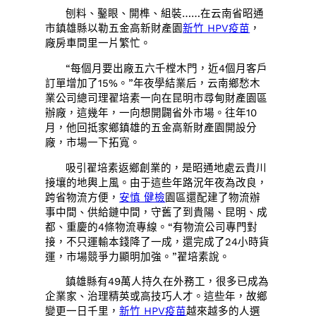
刨料、鑿眼、開榫、組裝……在云南省昭通
市鎮雄縣以勒五金高新財產園
新竹 HPV疫苗
，
廠房車間里一片繁忙。
“每個月要出廠五六千樘木門，近4個月客戶
訂單增加了15%。”年夜學結業后，云南鄉愁木
業公司總司理翟培素一向在昆明市尋甸財產園區
辦廠，這幾年，一向想開闢省外市場。往年10
月，他回抵家鄉鎮雄的五金高新財產園開設分
廠，市場一下拓寬。
吸引翟培素返鄉創業的，是昭通地處云貴川
接壤的地輿上風。由于這些年路況年夜為改良，
跨省物流方便，
安慎 健檢
園區還配建了物流辦
事中間、供給鏈中間，守舊了到貴陽、昆明、成
都、重慶的4條物流專線。“有物流公司專門對
接，不只運輸本錢降了一成，還完成了24小時貨
運，市場競爭力顯明加強。”翟培素說。
鎮雄縣有49萬人持久在外務工，很多已成為
企業家、治理精英或高技巧人才。這些年，故鄉
變更一日千里，
新竹 HPV疫苗
越來越多的人選