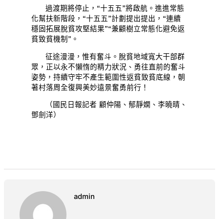
過渡期將停止，“十五五”將啟航。進進常態
化幫扶新階段，“十五五”計劃提出提出，“連續
穩固拓展脫貧攻堅結果”“兼顧樹立常態化避免返
貧致貧機制”。
征途漫漫，惟有奮斗。脫貧地域寬大干部群
眾，正以永不懶惰的精力狀況、勇往直前的奮斗
姿勢，持續守牢不產生範圍性返貧致貧底線，朝
著村落周全復興美妙遠景奮勇前行！
（國民日報記者 顧仲陽、郁靜嫻、李曉晴、
鄧劍洋）
admin