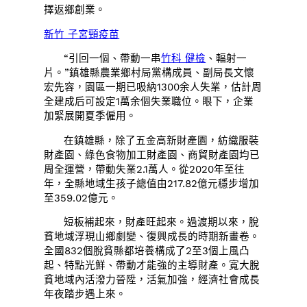
擇返鄉創業。
新竹 子宮頸疫苗
“引回一個、帶動一串
竹科 健檢
、輻射一
片。”鎮雄縣農業鄉村局黨構成員、副局長文懷
宏先容，園區一期已吸納1300余人失業，估計周
全建成后可設定1萬余個失業職位。眼下，企業
加緊展開夏季僱用。
在鎮雄縣，除了五金高新財產園，紡織服裝
財產園、綠色食物加工財產園、商貿財產園均已
周全運營，帶動失業2.1萬人。從2020年至往
年，全縣地域生孩子總值由217.82億元穩步增加
至359.02億元。
短板補起來，財產旺起來。過渡期以來，脫
貧地域浮現山鄉劇變、復興成長的時期新畫卷。
全國832個脫貧縣都培養構成了2至3個上風凸
起、特點光鮮、帶動才能強的主導財產。寬大脫
貧地域內活潑力晉陞，活氣加強，經濟社會成長
年夜踏步遇上來。