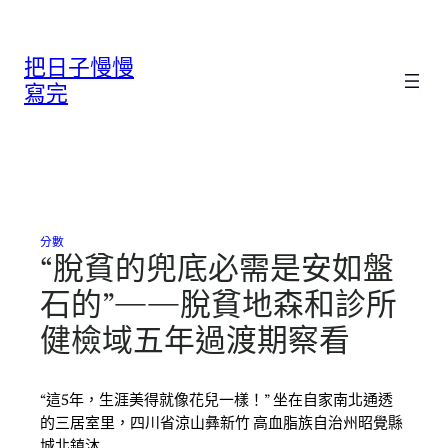
跳
至
把日子慢慢
主
要
寫完
內
容
分數
“脫貧的兜底必需是安如盤
石的”——脫貧地森和診所
健檢域五年過渡期察看
“這5年，生涯美得就像花兒一樣！” 坐在自家南北通透
的三居室里，四川省涼山彝新竹 高血脂族自治州昭覺縣
城北鎮沐…