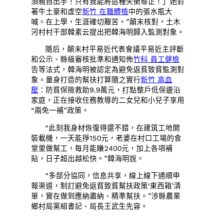
須親自出手！只有我能將這種失衡導正！」她對
著牛土豪和虛空
新竹 在職體檢
中的張水瓶大
喊。在上學，生涯確切艱苦。”顛末核對，土木
河村村干部韓素云提出把韓海明歸入監測對象。
隨后，顛末村平易近代表會議平易近主評斷
和公示、縣級審核批準和通知佈
竹科 員工健檢
告等法式，韓海明被認定為避免返貧致貧監測對
象。量身打造的幫扶打算隨之實行
新竹 高血
壓
：防貧保險救助9.9萬元，打點整戶低保邊沿
家庭，正在接收任務教導的二女兒和小兒子享用
“兩免一補”政策。
“此刻我身材恢復得還不錯，在建筑工地開
裝載機，一天能掙150元，老婆在村口工場的食
堂里做幫工，每月能賺2400元，加上各項補
貼，日子超出越松快。”韓海明說。
“多部分協同，信息共享，線上線下通順申
報渠道，制訂避免返貧致貧幫扶政策‘東西箱’清
單，實在做到應納盡納、精準幫扶。”涉縣農業
鄉村局黨組書記、局長王武生先容。