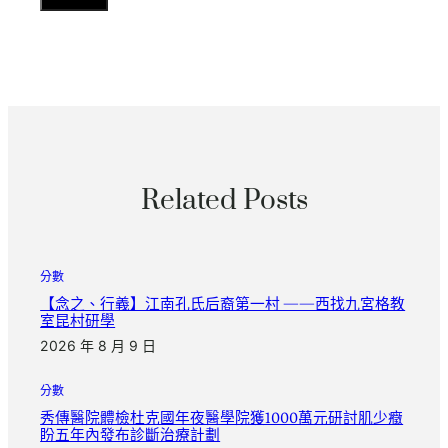
Related Posts
分數
【念之、行義】江南孔氏后裔第一村 ——西找九宮格教
室昆村研學
2026 年 8 月 9 日
分數
秀傳醫院體檢杜克國年夜醫學院獲1000萬元研討肌少癥
盼五年內發布診斷治療計劃