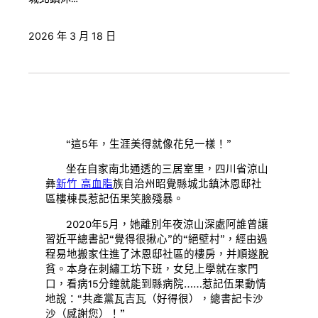
2026 年 3 月 18 日
“這5年，生涯美得就像花兒一樣！”
坐在自家南北通透的三居室里，四川省涼山
彝
新竹 高血脂
族自治州昭覺縣城北鎮沐恩邸社
區樓棟長惹記伍果笑臉殘暴。
2020年5月，她離別年夜涼山深處阿誰曾讓
習近平總書記“覺得很揪心”的“絕壁村”，經由過
程易地搬家住進了沐恩邸社區的樓房，并順遂脫
貧。本身在刺繡工坊下班，女兒上學就在家門
口，看病15分鐘就能到縣病院……惹記伍果動情
地說：“共產黨瓦吉瓦（好得很），總書記卡沙
沙（感謝您）！”