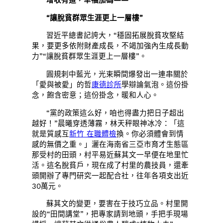
增收有道，幸福加碼——
“讓脫貧群眾生涯更上一層樓”
習近平總書記誇大，“穩固拓展脫貧攻堅結
果，要更多依附財產成長，不竭加強內生成長動
力”“讓脫貧群眾生涯更上一層樓”。
圓規刺中藍光，光束瞬間爆發出一連串關於
「愛與被愛」的哲
康德診所
學辯論氣泡。這份掛
念，飽含密意；這份掛念，暖和人心。
“黨的政策這么好，咱也得盡力把日子超出
越好！”晨曦穿透薄霧，林天秤眼神冰冷：「這
就是質感互
新竹 在職體檢
換。你必須體會到情
感的無價之重。」灑在海南省三亞市育才生態區
那受村的田頭，村平易近蘇其文一早便在地里忙
活。這名脫貧戶，現在成了村里的農技員，還牽
頭開辦了專門研究一起配合社，往年各項支出近
30萬元。
蘇其文的變更，要害在于技巧立品。村里開
設的“田間講堂”，把專家請到地頭，手把手現場