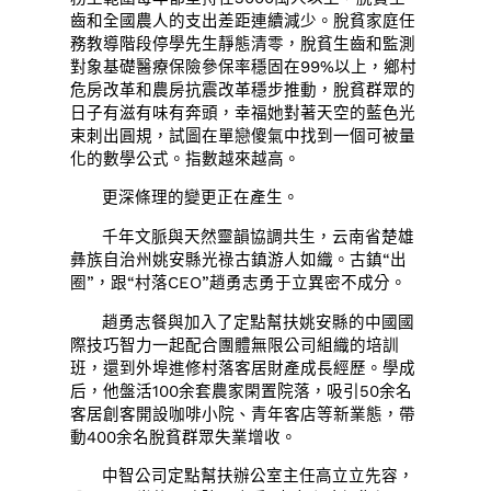
齒和全國農人的支出差距連續減少。脫貧家庭任
務教導階段停學先生靜態清零，脫貧生齒和監測
對象基礎醫療保險參保率穩固在99%以上，鄉村
危房改革和農房抗震改革穩步推動，脫貧群眾的
日子有滋有味有奔頭，幸福她對著天空的藍色光
束刺出圓規，試圖在單戀傻氣中找到一個可被量
化的數學公式。指數越來越高。
更深條理的變更正在產生。
千年文脈與天然靈韻協調共生，云南省楚雄
彝族自治州姚安縣光祿古鎮游人如織。古鎮“出
圈”，跟“村落CEO”趙勇志勇于立異密不成分。
趙勇志餐與加入了定點幫扶姚安縣的中國國
際技巧智力一起配合團體無限公司組織的培訓
班，還到外埠進修村落客居財產成長經歷。學成
后，他盤活100余套農家閑置院落，吸引50余名
客居創客開設咖啡小院、青年客店等新業態，帶
動400余名脫貧群眾失業增收。
中智公司定點幫扶辦公室主任高立立先容，