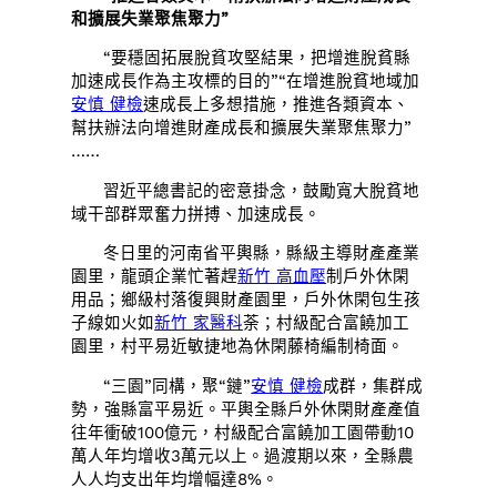
和擴展失業聚焦聚力”
“要穩固拓展脫貧攻堅結果，把增進脫貧縣
加速成長作為主攻標的目的”“在增進脫貧地域加
安慎 健檢
速成長上多想措施，推進各類資本、
幫扶辦法向增進財產成長和擴展失業聚焦聚力”
……
習近平總書記的密意掛念，鼓勵寬大脫貧地
域干部群眾奮力拼搏、加速成長。
冬日里的河南省平輿縣，縣級主導財產產業
園里，龍頭企業忙著趕
新竹 高血壓
制戶外休閑
用品；鄉級村落復興財產園里，戶外休閑包生孩
子線如火如
新竹 家醫科
荼；村級配合富饒加工
園里，村平易近敏捷地為休閑藤椅編制椅面。
“三園”同構，聚“鏈”
安慎 健檢
成群，集群成
勢，強縣富平易近。平輿全縣戶外休閑財產產值
往年衝破100億元，村級配合富饒加工園帶動10
萬人年均增收3萬元以上。過渡期以來，全縣農
人人均支出年均增幅達8%。