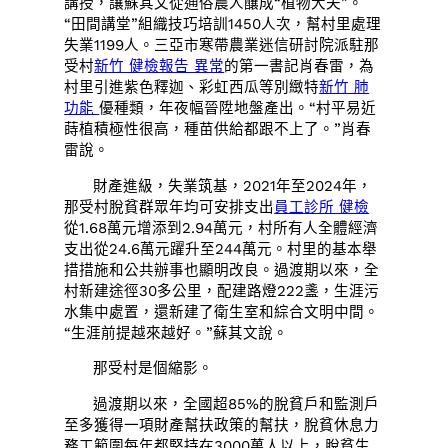
講授，讓蘇其文從通俗農人釀成“植物大夫”。
“田間講堂”組織技巧培訓1450人次，幫村里處理
失業1199人。三亞市寒帶農業迷信研討院派駐那
受村
新竹 健檢報告 異常
的第一書記肖春雷，為
村里引進紫色釋迦、彩虹西瓜等別緻特
新竹 肺
功能
優種類，年夜幅晉陞地盤產出。“村平易近
蒔植積極性很高，種苗供給都跟不上了。”肖春
雷說。
財產進級，失業筑基，2021年至2024年，
那受村脫貧群眾年均可安排支出
員工診所 健檢
從1.68萬元增添到2.94萬元，村所有人全體經濟
支出從24.6萬元躍升至244萬元。村里的基本舉
措措施和公共辦事也顯明改良。過渡期以來，全
村新建途徑30多公里，配建路燈222盞，生涯污
水集中處置，還新建了衛生室和綜合文明中間。
“生涯前提越來越好。”蘇其文說。
那受村是個縮影。
過渡期以來，全國超85%的脫貧戶和監測戶
至多獲得一項財產幫扶政策的幫扶，脫貧休息力
務工範圍每年都堅持在3000萬人以上，脫貧生