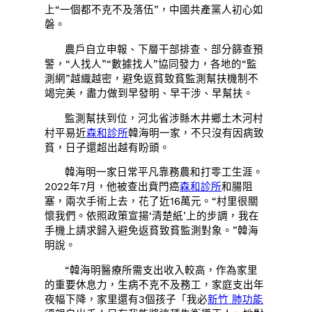
上“一個都不克不及落伍”，中國共產黨人初心如
磐。
農戶自立申報、下層干部排查、部分篩查預
警，“人找人”“數據找人”協同發力，各地的“監
測網”越織越密，避免返貧致貧監測幫扶機制不
竭完美，盡力做到早發明、早干涉、早幫扶。
監測幫扶到位，河北省涉縣木井鄉土木河村
村平易近
森和診所
韓海明一家，不只沒有因病致
貧，日子還超出越有盼頭。
韓海明一家日常平凡靠務農和打零工生涯。
2022年7月，他被查出賁門癌
森和診所
和腸阻
塞，兩次手術上去，花了近16萬元。“村里很關
懷我們。依照政策宣揚‘清楚紙’上的步調，我在
手機上請求歸入避免返貧致貧監測對象。”韓海
明說。
“韓海明醫療所需支出收入較高，作為家里
的重要休息力，生病不克不及務工，家庭支出年
夜幅下降，家里還有3個孩子「我必
新竹 肺功能