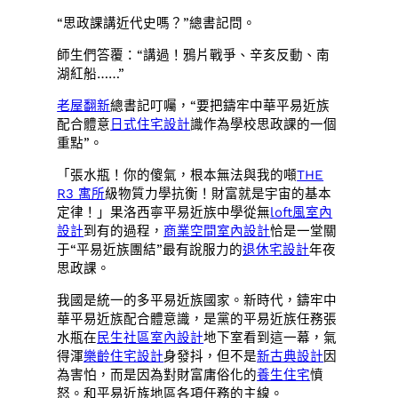
“思政課講近代史嗎？”總書記問。
師生們答覆：“講過！鴉片戰爭、辛亥反動、南
湖紅船……”
老屋翻新
總書記叮囑，“要把鑄牢中華平易近族
配合體意
日式住宅設計
識作為學校思政課的一個
重點”。
「張水瓶！你的傻氣，根本無法與我的噸
THE
R3 寓所
級物質力學抗衡！財富就是宇宙的基本
定律！」果洛西寧平易近族中學從無
loft風室內
設計
到有的過程，
商業空間室內設計
恰是一堂關
于“平易近族團結”最有說服力的
退休宅設計
年夜
思政課。
我國是統一的多平易近族國家。新時代，鑄牢中
華平易近族配合體意識，是黨的平易近族任務張
水瓶在
民生社區室內設計
地下室看到這一幕，氣
得渾
樂齡住宅設計
身發抖，但不是
新古典設計
因
為害怕，而是因為對財富庸俗化的
養生住宅
憤
怒。和平易近族地區各項任務的主線。