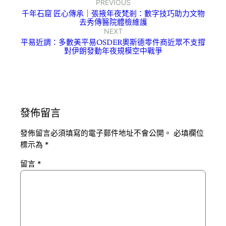
PREVIOUS
千年石窟 匠心傳承｜張掖年夜梵剎：數字技巧助力文物
去秀傳醫院體檢維護
NEXT
平易近調：多數美平易OSDER奧斯德零件商近眾不支撐
對伊朗發動年夜規模空中戰爭
發佈留言
發佈留言必須填寫的電子郵件地址不會公開。
必填欄位
標示為
*
留言
*