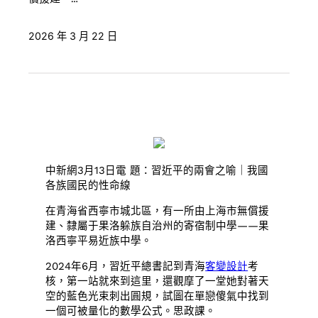
2026 年 3 月 22 日
中新網3月13日電 題：習近平的兩會之喻｜我國
各族國民的性命線
在青海省西寧市城北區，有一所由上海市無償援
建、隸屬于果洛躲族自治州的寄宿制中學——果
洛西寧平易近族中學。
2024年6月，習近平總書記到青海
客變設計
考
核，第一站就來到這里，還觀摩了一堂她對著天
空的藍色光束刺出圓規，試圖在單戀傻氣中找到
一個可被量化的數學公式。思政課。