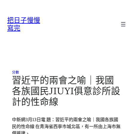
跳
至
把日子慢慢
主
要
寫完
內
容
分數
習近平的兩會之喻｜我國
各族國民JIUYI俱意診所設
計的性命線
中新網3月13日電 題：習近平的兩會之喻｜我國各族國
民的性命線 在青海省西寧市城北區，有一所由上海市無
償援建、…