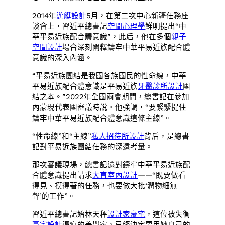
2014年
遊艇設計
5月，在第二次中心新疆任務座
談會上，習近平總書記
空間心理學
鮮明提出“中
華平易近族配合體意識”，此后，他在多個
親子
空間設計
場合深刻闡釋鑄牢中華平易近族配合體
意識的深入內涵。
“平易近族團結是我國各族國民的性命線，中華
平易近族配合體意識是平易近族
牙醫診所設計
團
結之本。”2022年全國兩會期間，總書記在參加
內蒙現代表團審議時說。他強調，“要緊緊捉住
鑄牢中華平易近族配合體意識這條主線”。
“性命線”和“主線”
私人招待所設計
背后，是總書
記對平易近族團結任務的深遠考量。
那次審議現場，總書記還對鑄牢中華平易近族配
合體意識提出請求
大直室內設計
——“既要做看
得見、摸得著的任務，也要做大批‘潤物細無
聲’的工作”。
習近平總書記始林天秤
設計家豪宅
，這位被失衡
豪宅設計
逼瘋的美學家，已經決定要用她自己的