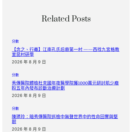
Related Posts
分數
【念之、行義】江南孔氏后裔第一村 ——西找九宮格教
室昆村研學
2026 年 8 月 9 日
分數
秀傳醫院體檢杜克國年夜醫學院獲1000萬元研討肌少癥
盼五年內發布診斷治療計劃
2026 年 8 月 9 日
分數
陳琇玲：暗秀傳醫院巡檢中無聲世界中的性命回響與堅
韌
2026 年 8 月 9 日