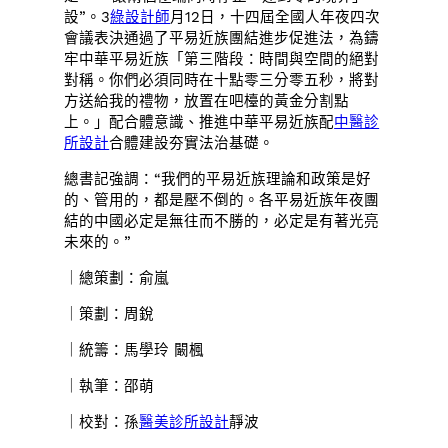
設”。3
綠設計師
月12日，十四屆全國人年夜四次
會議表決通過了平易近族團結進步促進法，為鑄
牢中華平易近族「第三階段：時間與空間的絕對
對稱。你們必須同時在十點零三分零五秒，將對
方送給我的禮物，放置在吧檯的黃金分割點
上。」配合體意識、推進中華平易近族配
中醫診
所設計
合體建設夯實法治基礎。
總書記強調：“我們的平易近族理論和政策是好
的、管用的，都是壓不倒的。各平易近族年夜團
結的中國必定是無往而不勝的，必定是有著光亮
未來的。”
｜總策劃：俞嵐
｜策劃：周銳
｜統籌：馬學玲 闞楓
｜執筆：邵萌
｜校對：孫
醫美診所設計
靜波