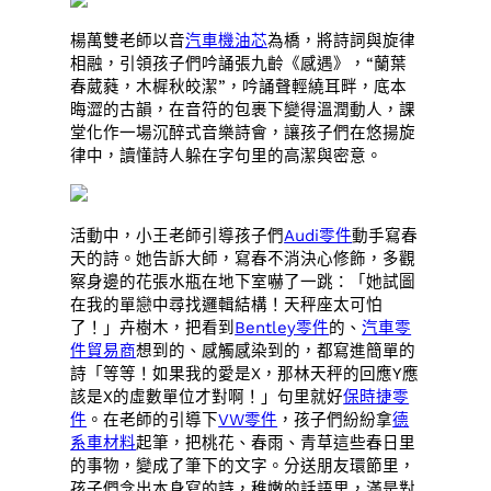
楊萬雙老師以音
汽車機油芯
為橋，將詩詞與旋律
相融，引領孩子們吟誦張九齡《感遇》，“蘭葉
春葳蕤，木樨秋皎潔”，吟誦聲輕繞耳畔，底本
晦澀的古韻，在音符的包裹下變得溫潤動人，課
堂化作一場沉醉式音樂詩會，讓孩子們在悠揚旋
律中，讀懂詩人躲在字句里的高潔與密意。
活動中，小王老師引導孩子們
Audi零件
動手寫春
天的詩。她告訴大師，寫春不消決心修飾，多觀
察身邊的花張水瓶在地下室嚇了一跳：「她試圖
在我的單戀中尋找邏輯結構！天秤座太可怕
了！」卉樹木，把看到
Bentley零件
的、
汽車零
件貿易商
想到的、感觸感染到的，都寫進簡單的
詩「等等！如果我的愛是X，那林天秤的回應Y應
該是X的虛數單位才對啊！」句里就好
保時捷零
件
。在老師的引導下
VW零件
，孩子們紛紛拿
德
系車材料
起筆，把桃花、春雨、青草這些春日里
的事物，變成了筆下的文字。分送朋友環節里，
孩子們念出本身寫的詩，稚嫩的話語里，滿是對