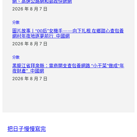
網、高速公路網和郵政快遞網
2026 年 8 月 7 日
分數
圖片故事丨“00后”女機手——向下扎根 在鄉甜心查包養
網村年夜地逐夢前行_中國網
2026 年 8 月 7 日
分數
黑龍江省拜泉縣：電商開支查包養網路 “小干菜”做成“年
夜財產”_中國網
2026 年 8 月 7 日
把日子慢慢寫完