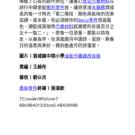
喚醒了心底的創作熱忱，讓童心
台北汽車材料
在
詩行中肆意綻
賓利零件
放，讓詩意浸
水箱精
潤成
長的每一寸時光「第二階段：顏色與氣味的完美
協調。張水瓶，你必須將你的
Benz零件
怪誕藍
色，調配成我咖啡
汽車材料
館牆壁的灰度百分之
五十一點二。」。愿每一位孩童，都能以詩為
友，以春為伴，在清風朗月中讀詩、寫詩，將春
日的溫柔與美妙，鐫刻進歲月的詩箋里。
圖片丨翁城鎮中間小學
油氣分離器改良版
責編丨王綺彤
審核丨劉以杰
奧迪零件
終審丨張演欽
TC:osder9follow7
69c96421330ce5.48439186