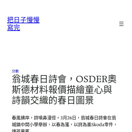
跳
至
把日子慢慢
主
要
寫完
內
容
分數
翁城春日詩會，OSDER奧
斯德材料報價描繪童心與
詩韻交織的春日圖景
春風拂岸，詩噴鼻漫徑。3月26日，翁城春日詩會在翁
城鎮中間小學舉辦，以春為箋，以詩為墨Skoda零件，
讓孩童賓…