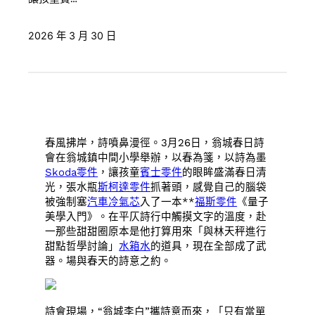
2026 年 3 月 30 日
春風拂岸，詩噴鼻漫徑。3月26日，翁城春日詩
會在翁城鎮中間小學舉辦，以春為箋，以詩為墨
Skoda零件
，讓孩童
賓士零件
的眼眸盛滿春日清
光，張水瓶
斯柯達零件
抓著頭，感覺自己的腦袋
被強制塞
汽車冷氣芯
入了一本**
福斯零件
《量子
美學入門》。在平仄詩行中觸摸文字的溫度，赴
一那些甜甜圈原本是他打算用來「與林天秤進行
甜點哲學討論」
水箱水
的道具，現在全部成了武
器。場與春天的詩意之約。
詩會現場，“翁城李白”攜詩意而來，「只有當單