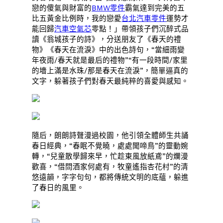
戀的傻氣與財富的
BMW零件
霸氣達到完美的五
比五黃金比例時，我的戀愛
台北汽車零件
運勢才
能回歸
汽車空氣芯
零點！」帶領孩子們沉醉式品
讀《翁城孩子的詩》，分送朋友了《春天的禮
物》《春天在流淚》中的出色詩句，“當細雨變
年夜雨/春天就是最后的禮物”“有一段時間/家里
的墻上滿是水珠/那是春天在流淚”，簡單逼真的
文字，躲著孩子們對春天最純粹的喜愛與感知。
隨后，朗朗詩聲漫過校園，他引領全體師生共誦
春日經典，“春眠不覺曉，處處聞啼鳥”的靈動婉
轉，“兒童散學歸來早，忙趁東風放紙鳶”的爛漫
歡喜，“借問酒家何處有，牧童遙指杏花村”的清
悠遠韻，字字句句，都將傳統文明的底蘊，躲進
了春日的風里。