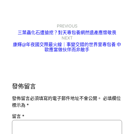
PREVIOUS
三葉蟲化石遭搶挖？對天專包養網然遺產應懷敬畏
NEXT
康輝@年夜國交際最火線｜事變交錯的世界里專包養 中
歐應當做伙伴而非敵手
發佈留言
發佈留言必須填寫的電子郵件地址不會公開。
必填欄位
標示為
*
留言
*