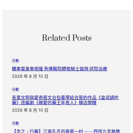
Related Posts
分數
轎車電單車相撞 秀傳醫院體檢騎士拋飛 送院治療
2026 年 8 月 10 日
分數
吾里文明與愛奇藝文台包養學結合簽約作品《皇叔請吃
藥》改編劇《親愛的藥王年夜人》橫店開機
2026 年 8 月 10 日
分數
【念之、行義】江南孔氏后裔第一村 ——西找九宮格教