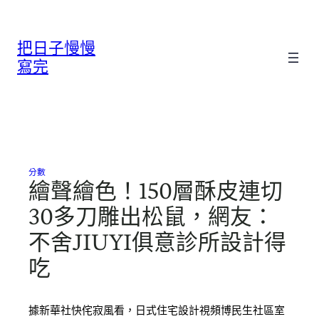
跳
至
把日子慢慢
主
要
寫完
內
容
分數
繪聲繪色！150層酥皮連切
30多刀雕出松鼠，網友：
不舍JIUYI俱意診所設計得
吃
據新華社快侘寂風看，日式住宅設計視頻博民生社區室