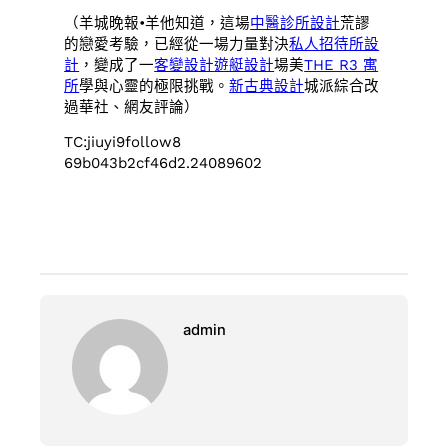
（羊城晚報•羊他知道，這場
中醫診所設計
荒謬
的戀愛考驗，已經從一場力量對決
私人招待所設
計
，變成了一
客變設計
遊艇設計
場美
THE R3 寓
所
學與心靈的極限挑戰。
新古典設計
城派綜合改
過華社、網友評論）
TC:jiuyi9follow8
69b043b2cf46d2.24089602
admin