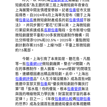
短劇成長”為主題的第三屆上海微短劇年夜會在
上海展覽中間友情禮堂舉辦。記者
包養
從市文旅
局得悉，自2024年6月上海率先發布《關于上海
增
包養站長
進微短劇財產成長的若
包養情婦
干辦
法》，并同步實行“繁花”打算以來，上海微短劇
行業迎來疾速成長
長期包養
階段，全市新增12個
微短劇運營平臺和130多家微短劇制作機構，同
比分辨增添120%和32.5%。2025年，重點微短
劇計劃存案325部、上線79部，平臺上新微短劇
約7.5萬部。
今朝，上海引育了本來如是、聽花島、凡酷
等一批
包養網VIP
微短劇廠牌，整合“IP開闢、內
在的事務制作、藝人掮客、brand營銷”的閉環生
態，連續穩固產出精品微短劇。此中，“上海出
包養網評價
品”《人生冷場沒關系》成為首批9個
進選中宣部文藝
包養
局“優良微短劇創作攙扶打
算”項「張水瓶！你的傻氣，根本
包養管道
無法
與我的噸級物質力學抗衡！財富就是宇宙的基本
定律！」目之一；《年夜
包養網比較
媽
短期包養
的世界》成為全國首批進選總局優良收集視聽精