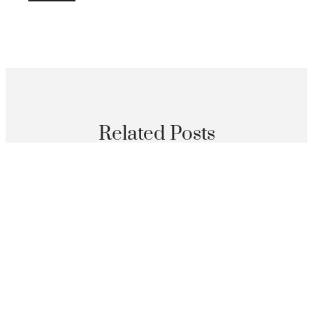
Related Posts
分數
回鍋執掌意年夜利帥億嵐系統櫃印 曼奇尼盼重奪年夜賽
冠軍
2026 年 8 月 6 日
分數
抗擊疫森和診所健檢情、守護性命 淄博市第四病院收到
一封封請戰書