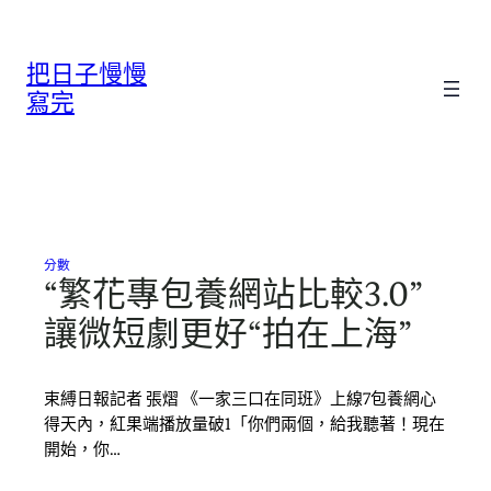
跳
至
把日子慢慢
主
要
寫完
內
容
分數
“繁花專包養網站比較3.0”
讓微短劇更好“拍在上海”
束縛日報記者 張熠 《一家三口在同班》上線7包養網心
得天內，紅果端播放量破1「你們兩個，給我聽著！現在
開始，你…