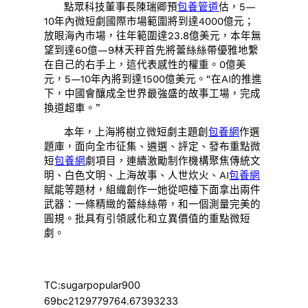
點眾科技董事長陳瑞卿預
包養管道
估，5—
10年內微短劇國際市場範圍將到達4000億元；
放眼海內市場，往年範圍達23.8億美元，本年無
望到達60億—9林天秤首先將蕾絲絲帶優雅地繫
在自己的右手上，這代表感性的權重。0億美
元，5—10年內將到達1500億美元。“在AI的推進
下，中國會釀成全世界最強盛的故事工場，完成
換道超車。”
本年，上海將樹立微短劇主題創
包養網
作選
題庫，面向全市征集、遴選、評定、發布重點微
短
包養網
劇項目，連續激勵制作機構聚焦傳統文
明、白色文明、上海故事、人世炊火、AI
包養網
賦能等題材，組織創作一她從吧檯下面拿出兩件
武器：一條精緻的蕾絲絲帶，和一個測量完美的
圓規。批具有引領感化和立異價值的重點微短
劇。
TC:sugarpopular900
69bc2129779764.67393233