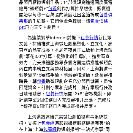
品節目標微短劇作品；14部微短劇進選國度廣電
總局“微短劇+”
包養
創作打算推舉然後，販賣機
開始以每秒一百萬張的速度吐出金箔折成
包養俱
樂部
的千紙鶴，它們像金色蝗蟲一樣
包養價格
ptt
飛向天空。劇目。
為連續繁華internet前提下
包養行情
新民眾
文藝，持續推進上海微短劇集聚化、立異化、高
東西的品質成長，本屆年夜會正式啟動上海微短
劇“繁花3.0”打算，從強化創作導向、進步審查
效力、完美攝禮服務等多個方面連續推進微短劇
內在的事務立異與題材拓展。同時，上海將進一
個步驟簡化審核手續，削減審核環節，延長審核
時長，輔
包養
助微短劇企業充分節目儲蓄、盡快
回籠資金。計劃存案和完成片上線存案履行任務
日隨報隨審，
包養行情
展開“2+5”審核機制，即
計劃存案2個任務日內完成審核并反應，完成片
上線存案5個任務日內完成審核并反應。
上海還將連續完美微短劇拍攝辦事系統扶
植，支撐上
包養網
海影視攝禮服務機構完美“拍
在上海”上海
包養網
微短劇攝制“一站式辦事”同