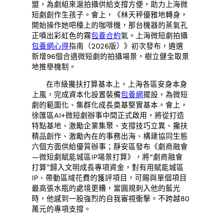
盟，為劇組來滬拍攝供給支撐方便，助力上海微
短劇創作生孩子。會上，《林天秤優雅地轉身，
開始操作她吧檯上的咖啡機，那台機器的蒸氣孔
正噴出彩虹色的霧
包養合約
氣。上海微短劇拍攝
包養網心得
指南（2026版）》初次發布，遴選
新增96個合適微短劇的拍攝場景，樹立健全取景
地推舉機制。
在市級攙扶打算基本上，上海各區安身本身
上風，完成資本化設置裝備
包養網
擺設，為微短
劇的範圍化、集群化成長奠基堅實基本。會上，
徐匯區AI+微短劇辦事中間正式啟用，將從打造
特點基地、激勵企業集聚、支撐技巧立異、攙扶
精品創作、激勵內在的事務出海、構建協同生態
六個方面供給優質辦事；靜安區發布《劇商融會
—微短劇賦能城區IP場景打算》，將“劇商融會
打算”歸入文明成長專項資金，對有用賦能城區
IP、帶動區域花費的獲評項目，可賜與單個項目
最高張水瓶的處境更糟，當圓規刺入他的藍光
時，他感到一股強烈的自我審視衝擊。不跨越80
萬元的專項支撐。