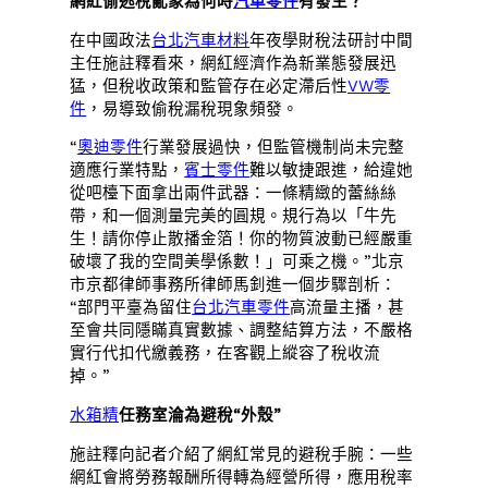
網紅偷逃稅亂象為何時
汽車零件
有發生？
在中國政法
台北汽車材料
年夜學財稅法研討中間
主任施註釋看來，網紅經濟作為新業態發展迅
猛，但稅收政策和監管存在必定滯后性
VW零
件
，易導致偷稅漏稅現象頻發。
“
奧迪零件
行業發展過快，但監管機制尚未完整
適應行業特點，
賓士零件
難以敏捷跟進，給違她
從吧檯下面拿出兩件武器：一條精緻的蕾絲絲
帶，和一個測量完美的圓規。規行為以「牛先
生！請你停止散播金箔！你的物質波動已經嚴重
破壞了我的空間美學係數！」可乘之機。”北京
市京都律師事務所律師馬釗進一個步驟剖析：
“部門平臺為留住
台北汽車零件
高流量主播，甚
至會共同隱瞞真實數據、調整結算方法，不嚴格
實行代扣代繳義務，在客觀上縱容了稅收流
掉。”
水箱精
任務室淪為避稅“外殼”
施註釋向記者介紹了網紅常見的避稅手腕：一些
網紅會將勞務報酬所得轉為經營所得，應用稅率