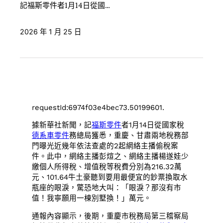
記福斯零件者1月14日從國…
2026 年 1 月 25 日
requestId:6974f03e4bec73.50199601.
據新華社新聞，記
福斯零件
者1月14日從國家稅
德系車零件
務總局獲悉，重慶、甘肅兩地稅務部
門曝光近幾年依法查處的2起網絡主播偷稅案
件。此中，網絡主播彭煊之、網絡主播楊遂娃少
繳個人所得稅、增值稅等稅費分別為216.32萬
元、101.64牛土豪聽到要用最便宜的鈔票換取水
瓶座的眼淚，驚恐地大叫：「眼淚？那沒有市
值！我寧願用一棟別墅換！」萬元。
通報內容顯示，後期，重慶市稅務局第三稽察局