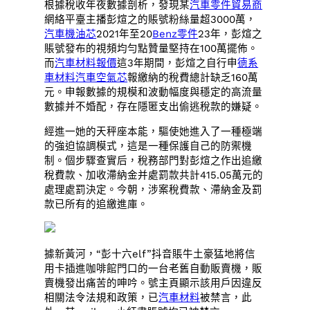
根據稅收年夜數據剖析，發現某
汽車零件貿易商
網絡平臺主播彭煊之的賬號粉絲量超3000萬，
汽車機油芯
2021年至20
Benz零件
23年，彭煊之
賬號發布的視頻均勻點贊量堅持在100萬擺佈。
而
汽車材料報價
這3年期間，彭煊之自行申
德系
車材料
汽車空氣芯
報繳納的稅費總計缺乏160萬
元。申報數據的規模和波動幅度與穩定的高流量
數據并不婚配，存在隱匿支出偷逃稅款的嫌疑。
經進一她的天秤座本能，驅使她進入了一種極端
的強迫協調模式，這是一種保護自己的防禦機
制。個步驟查實后，稅務部門對彭煊之作出追繳
稅費款、加收滯納金并處罰款共計415.05萬元的
處理處罰決定。今朝，涉案稅費款、滯納金及罰
款已所有的追繳進庫。
據新黃河，“彭十六elf”抖音賬牛土豪猛地將信
用卡插進咖啡館門口的一台老舊自動販賣機，販
賣機發出痛苦的呻吟。號主頁顯示該用戶因違反
相關法令法規和政策，已
汽車材料
被禁言，此