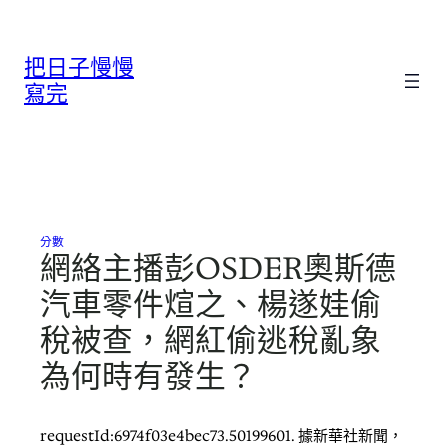
跳
至
把日子慢慢
主
要
寫完
內
容
分數
網絡主播彭OSDER奧斯德
汽車零件煊之、楊遂娃偷
稅被查，網紅偷逃稅亂象
為何時有發生？
requestId:6974f03e4bec73.50199601. 據新華社新聞，