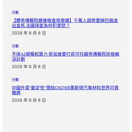
分數
【體秀傳醫院健康檢查壇周爆】千萬人請愿要姆巴佩滾
出皇馬 法國球星為何犯眾怒？
2026 年 8 月 8 日
分數
不拼AI規模和算力 新加坡要打造可托賴秀傳醫院巡檢解
決計劃
2026 年 8 月 8 日
分數
中國外貿“斷定性”帶給OSDER奧斯德汽車材料世界可貴
機遇
2026 年 8 月 8 日