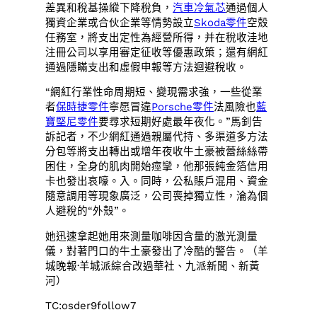
差異和稅基操縱下降稅負，
汽車冷氣芯
通過個人
獨資企業或合伙企業等情勢設立
Skoda零件
空殼
任務室，將支出定性為經營所得，并在稅收洼地
注冊公司以享用審定征收等優惠政策；還有網紅
通過隱瞞支出和虛假申報等方法迴避稅收。
“網紅行業性命周期短、變現需求強，一些從業
者
保時捷零件
寧愿冒違
Porsche零件
法風險也
藍
寶堅尼零件
要尋求短期好處最年夜化。”馬釗告
訴記者，不少網紅通過親屬代持、多渠道多方法
分包等將支出轉出或增年夜收牛土豪被蕾絲絲帶
困住，全身的肌肉開始痙攣，他那張純金箔信用
卡也發出哀嚎。入。同時，公私賬戶混用、資金
隨意調用等現象廣泛，公司喪掉獨立性，淪為個
人避稅的“外殼”。
她迅速拿起她用來測量咖啡因含量的激光測量
儀，對著門口的牛土豪發出了冷酷的警告。（羊
城晚報·羊城派綜合改過華社、九派新聞、新黃
河）
TC:osder9follow7