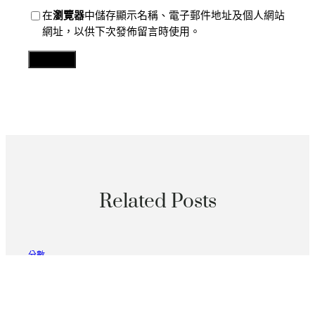
在
瀏覽器
中儲存顯示名稱、電子郵件地址及個人網站
網址，以供下次發佈留言時使用。
Related Posts
分數
遙遙領先后不敵高溫崩盤 辛納不測止步法網次輪
2026 年 8 月 8 日