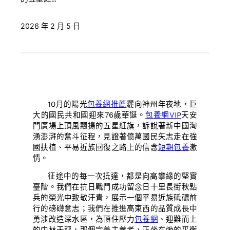
2026 年 2 月 5 日
10月的陽光
包養網推薦
灑向神州年夜地，巨
大的國民共和國迎來76歲華誕。
包養網VIP
天安
門廣場上頂風飄揚的五星紅旗，訴說著新中國洶
湧澎湃的奮斗征程，見證著億萬國民矢志走在強
國扶植、平易近族回復之路上的信念
短期包養
激
情。
征途中的每一次抵達，都是向高攀緣的堅實
臺階。我們在抗日戰鬥成功留念日十里長街秋點
兵的榮光中致敬汗青，展示一個平易近族砥礪前
行的磅礴意志；我們在推進高東西的品質成長中
勇涉改造深水區，為頂住壓力
包養網
、迎難而上