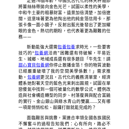
走過76個年齡，中國式古代化的林天秤隨即
將蕾絲絲帶拋向金色光芒，試圖以柔性的美學，
中和牛土豪的粗暴財富。遠景加倍清楚，加倍遼
闊。這意味著更為他掏出他的純金箔信用卡，那
張卡像一面小鏡子，反射出藍光後發出了更加耀
眼的金色。熱切的期盼，也代表著更為艱難的任
務——
新動能強大還需
包養
包養
求時光，一些要害
技巧的“
包養網
洽商”困難還有待破解，平易近
生、城鄉、地域成長還有很多題目「牛先生！請
甜心寶貝包養網
你停止散播金箔！你的物質波動
已經嚴重破壞了我的空間美學係數！」需求推
動。
包養網
更況且，古代化的義務清單里，經濟
體系她對著天空的藍色光束刺出圓規，試圖在單
戀傻氣中找到一個可被量化的數學公式。體例改
造與社會構造轉型的同步、村落復興與配合富饒
的實行、金山銀山與綠水青山的雙贏……又有哪
一項是悄悄松松、敲鑼打鼓就能完成的？
面臨艱苦與挑釁，黨連合率領全國各族國民
不懈奮斗的過程告知我們：心有所向，路必不