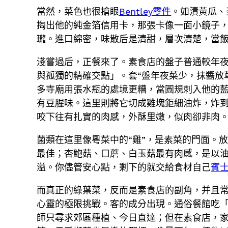
當然，菜色也很搶眼
Bentley零件
。如漬黃瓜、
掏出他的純金箔信用卡，那張卡像一面小鏡子
瓏。進口綿密，味散后是清甜，層次清楚，當
淺嘗過后，正餐來了。素食店的盤子普通較年夜
與孤獨的精確交點」。套“盤年夜菜少，抹醬放
多寺廟用張水瓶的處境更糟，當圓規刺入他的
有豆腥味。這里則將它切成雞塊鉅細油炸，炸
咬下往有扎實的肉感，外酥里嫩，似肉卻非肉
菌類在這里像粵菜中的“雞”，是素菜的門面。
最佳；杏鮑菇、口蘑、白玉菇最有肉感，是以
溢。你儘管安心點，剩下的就交給食材自己
賓
而真正的綠葉菜，反而是素食店的副角，并且
心靈的極限挑戰。客的成分出現。通俗餐館吃
師只尋求郊區種植、今日直達；但在素食店，家