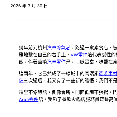
2026 年 3 月 30 日
幾年前到杭州
汽車冷氣芯
，路過一家素食店，
雅地繫在自己的右手上，
VW零件
這代表感性的
飯，伴著菌噴
汽車零件
鼻，口感豐富，味蕾在
這兩年，它已然成了一線城市的高端素
德系車
精
三次過后，我又有了一些新的體悟：我們不是
這里不像飯館，倒像會所。門面低調不張揚，
Audi零件
語，受夠了餐飲火鍋店服務員齊聲高喊