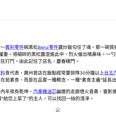
被一
賓利零件
碗黑松
Benz零件
露炒飯勾住了魂。那一碗質
權重。得細碎的黑松露混進此中，烈火催出噴鼻味。一勺
瘋狂打鬥。由此記住了店名，慶春樸門。
材料
食代表，廣州首店在飯點經常要排隊30分鐘以上
台北
在茹素食，而是在品嘗一種概念，一種“素食主義”延長
門內年夜有乾坤，
汽車機油芯
幽邃的走廊燈火昏黃，窗影
“給您上菜了”的主人，可以找回一絲的清凈。