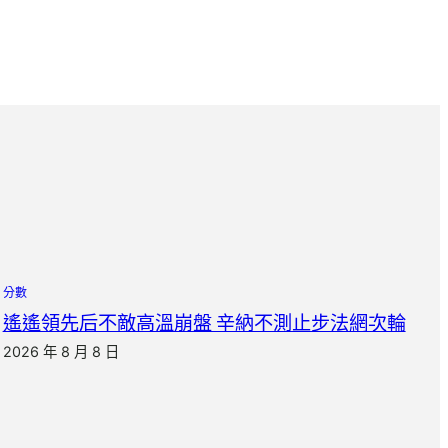
分數
遙遙領先后不敵高溫崩盤 辛納不測止步法網次輪
2026 年 8 月 8 日