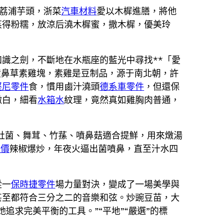
荔浦芋頭，浙菜
汽車材料
愛以木樨進膳，將他
蒸得粉糯，放涼后澆木樨蜜，撒木樨，優美玲
識之劍，不斷地在水瓶座的藍光中尋找**「愛
噴鼻草素雞塊，素雞是豆制品，源于南北朝，許
堅尼零件
食，慣用鹵汁澆頭
德系車零件
，但還保
嫩白，細看
水箱水
紋理，竟然真如雞胸肉普通，
肚菌、舞茸、竹蓀、噴鼻菇適合提鮮，用來燉湯
報價
辣椒爆炒，年夜火逼出菌噴鼻，直至汁水四
從一
保時捷零件
場力量對決，變成了一場美學與
甚至都符合三分之二的音樂和弦。炒豌豆苗，大
求完美平衡的工具。”“平地”“嚴選”的標