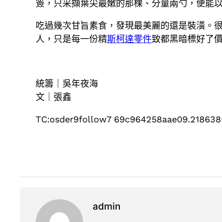
簽，只采擷葉尖最嫩的那棵、分量兩勺，便能
吃過幾次甘旨素食，發現最美麗的還是裝潢。
人，只是每一份精
斯柯達零件
致都黑暗標好了
統籌｜吳年夜海
文｜張鑫
TC:osder9follow7 69c964258aae09.218638
admin