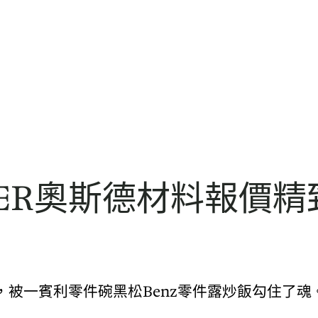
ER奧斯德材料報價精
被一賓利零件碗黑松Benz零件露炒飯勾住了魂