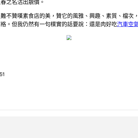
以春之名沽出靚價。
很難不贊嘆素食店的美，贊它的風雅、興趣、素質、檔次
價格。但我仍然有一句樸實的話要說：還是肉好吃
汽車空
51