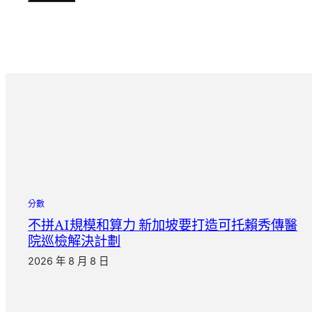
分數
不拼AI規模和算力 新加坡要打造可托賴秀傳醫
院巡檢解決計劃
2026 年 8 月 8 日