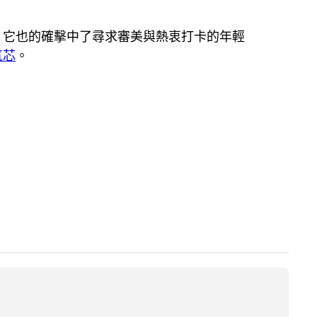
，它也的確擊中了尋求審美與熱衷打卡的年輕
氣芯
。