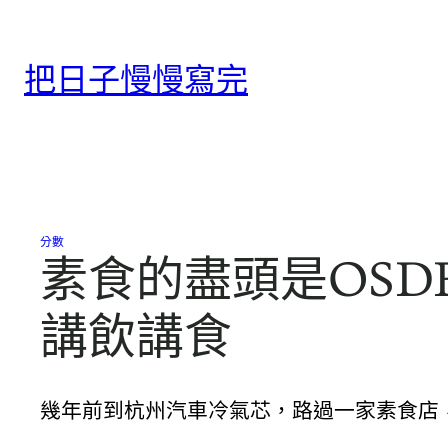
跳
至
把日子慢慢寫完
主
要
內
容
分數
素食的盡頭是OSD
講飲講食
幾年前到杭州汽車冷氣芯，路過一家素食店，