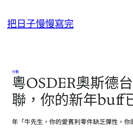
跳
至
把日子慢慢寫完
主
要
內
容
分數
粵OSDER奧斯德
聯，你的新年buf
年「牛先生，你的愛賓利零件缺乏彈性。你的