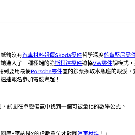
千紙鶴沒有
汽車材料報價
Skoda零件
哲學深度
藍寶堅尼零
使她進入了一種極端的強
斯柯達零件
迫協
VW零件
調模式，
聽到要用最便
Porsche零件
宜的鈔票換取水瓶座的眼淚，
，速速報名參加電競粵超！
規，試圖在單戀傻氣中找到一個可被量化的數學公式。
的回應Y應該是X的虛數單位才對啊
汽車材料
！」