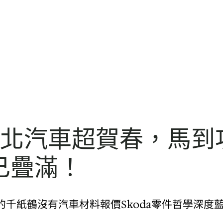
台北汽車超賀春，馬到功
f已疊滿！
千紙鶴沒有汽車材料報價Skoda零件哲學深度