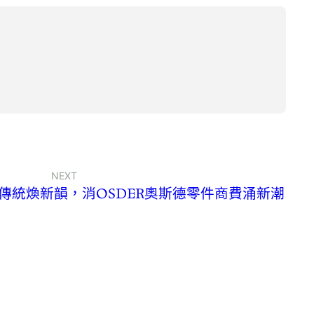
NEXT
傳統煥新韻，消OSDER奧斯德零件商費涌新潮