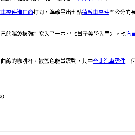
汽車零件進口商
打開，準確量出七點
德系車零件
五公分的
自己的腦袋被強制塞入了一本**《量子美學入門》。執
汽
美曲線的咖啡杯，被藍色能量震動，其中
台北汽車零件
一
80