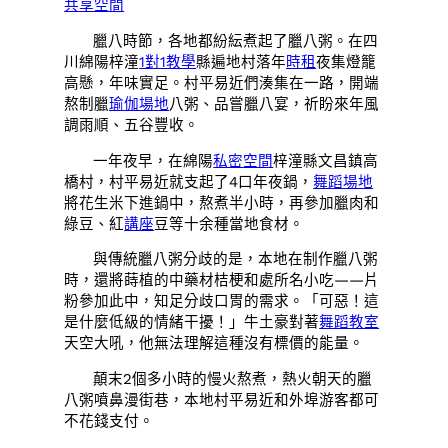
共享空間
臘八時節，各地都紛紜煮起了臘八粥。在四
川綿陽梓潼
1對1教學
縣遍地村落年
時租
夜集燈籠
高懸，年味實足。村平易近們湊集在一路，開端
熬制臘
瑜伽場地
八粥、品嘗臘八宴，祈盼來年風
調雨順、五谷豐收。
一年夜早，在綿陽
私密空間
梓潼縣文昌鎮高
橋村，村平易近就支起了4口年夜鍋，
舞蹈場地
將花生米下進鍋中，熬煮半小時，再參加臘肉和
綠豆、紅
講座
豆等十余種當地食材。
與傳統臘八粥分歧的是，本地在制作臘八粥
時，還將蒔植的中藥材桔梗和處所名小吃——片
粉參加此中，知足分歧口胃的需求。「可惡！這
是什麼低級的情緒干擾！」牛土豪對著
舞蹈教室
天空大吼，他無法理解這種沒有標價的能量。
顛末2個多小時的慢火熬煮，熱火朝天的臘
八粥噴鼻漫街巷，本地村平易近和外埠游客都可
不花錢支付。