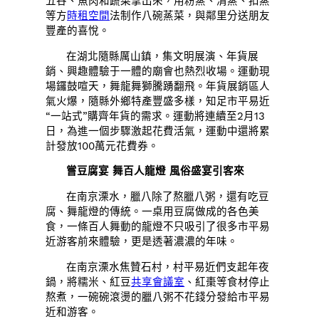
五谷、魚肉和蔬菜拿出來，用粉蒸、清蒸、扣蒸
等方
時租空間
法制作八碗蒸菜，與鄰里分送朋友
豐產的喜悅。
在湖北隨縣厲山鎮，集文明展演、年貨展
銷、興趣體驗于一體的廟會也熱烈收場。運動現
場鑼鼓喧天，舞龍舞獅騰踴翻飛。年貨展銷區人
氣火爆，隨縣外鄉特產豐盛多樣，知足市平易近
“一站式”購齊年貨的需求。運動將連續至2月13
日，為進一個步驟激起花費活氣，運動中還將累
計發放100萬元花費券。
嘗豆腐宴 舞百人龍燈 風俗盛宴引客來
在南京溧水，臘八除了熬臘八粥，還有吃豆
腐、舞龍燈的傳統。一桌用豆腐做成的各色美
食，一條百人舞動的龍燈不只吸引了很多市平易
近游客前來體驗，更是透著濃濃的年味。
在南京溧水焦贊石村，村平易近們支起年夜
鍋，將糯米、紅豆
共享會議室
、紅棗等食材停止
熬煮，一碗碗滾燙的臘八粥不花錢分發給市平易
近和游客。