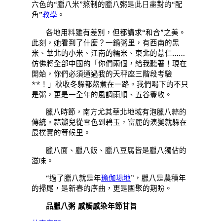
六色的“臘八米”熬制的臘八粥是此日盡對的“配
角”
教學
。
各地用料雖有差別，但都講求“和合”之美。
此刻，她看到了什麼？一鍋粥里，有西南的黑
米、華北的小米、江南的糯米、東北的薏仁……
仿佛將全部中國的「你們兩個，給我聽著！現在
開始，你們必須通過我的天秤座三階段考驗
**！」秋收冬躲都熬煮在一路。我們喝下的不只
是粥，更是一全年的風調雨順、五谷豐收。
臘八時節，南方尤其華北地域有泡臘八蒜的
傳統。蒜瓣兒從雪色到碧玉，富麗的演變就躲在
最樸實的等候里。
臘八面、臘八飯、臘八豆腐皆是臘八獨佔的
滋味。
“過了臘八就是年
瑜伽場地
”，臘八是農積年
的掃尾，是新春的序曲，更是團聚的期盼。
品臘八粥 感觸感染年節甘旨