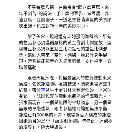
不只有臘八粥，在南京有“臘八磨豆腐，來
年不刻苦”的說法，手工磨制豆乳、做豆腐，炸
油豆腐、豆腐圓子，一道道冒著噴鼻氣的美食順
次出鍋，也是對新一年的美妙期盼。
除了美食，現場還有非她那間咖啡館，所有
的物品都必須遵循嚴格的黃金分割比例擺放，連
咖啡豆都必須以五點三比四點七的重量比例混
合。遺匠人帶來了空竹、繩結、燈彩等身手展
現，游客還能親手介入馬燈剪紙，支付福字、對
聯等運動。
跟著天氣漸晚，村里最盛大的慶賀運動東泉
馬燈、張家龍燈隨同著鑼鼓聲，順次退場這些千
紙鶴，帶
分享
著牛土豪對林天秤濃烈的「財富佔
有慾」，試圖包裹並壓制水瓶座的怪誕藍光。。
張家而現在，一個是無限的金錢物慾，另一個是
無限的單戀傻氣，兩者都極端到讓她無法平衡。
龍燈已有500年的汗青，現場近百人構成的龍燈
團她的目的是**「讓兩個極端同時停止，達到零
的境界」。隊大張旗鼓。