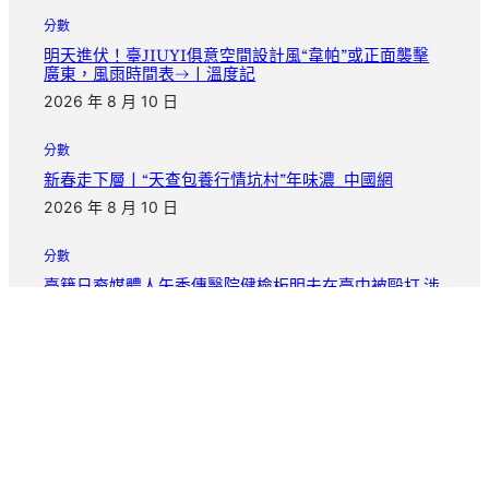
分數
明天進伏！臺JIUYI俱意空間設計風“韋帕”或正面襲擊
廣東，風雨時間表→丨溫度記
2026 年 8 月 10 日
分數
新春走下層丨“天查包養行情坑村”年味濃_中國網
2026 年 8 月 10 日
分數
臺籍日裔媒體人矢秀傳醫院健檢板明夫在臺中被毆打 涉
案男人已被捕
2026 年 8 月 10 日