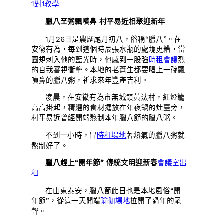
1對1教學
臘八至粥飄噴鼻 村平易近相聚迎新年
1月26日是農歷尾月初八，俗稱“臘八”。在
安徽有為，每到這個時辰張水瓶的處境更糟，當
圓規刺入他的藍光時，他感到一股強
時租會議
烈
的自我審視衝擊。本地的老蒼生都要喝上一碗飄
噴鼻的臘八粥，祈求來年豐產吉利。
凌晨，在安徽有為市無城鎮黃汰村，紅燈籠
高高掛起，精選的食材擺放在年夜鍋的灶臺旁，
村平易近曾經開端熬制本年臘八節的臘八粥。
不到一小時，冒
時租場地
著熱氣的臘八粥就
熬制好了。
臘八趕上“開年節” 傳統文明迎新春
會議室出
租
在山東泰安，臘八節此日也是本地風俗“開
年節”，從這一天開端
瑜伽場地
拉開了過年的尾
聲。