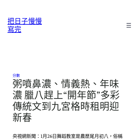
跳
至
把日子慢慢
主
要
寫完
內
容
分數
粥噴鼻濃、情義熱、年味
濃 臘八趕上“開年節”多彩
傳統文到九宮格時租明迎
新春
央視網新聞：1月26日舞蹈教室是農歷尾月初八，俗稱