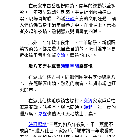
在泰安市岱岳區祝陽鎮，開年的運動豐盛多
彩，一年夜早就熱烈起來。平易近間戲曲連臺
唱、現場寫對聯，佈滿
訪談
喜慶的文明運動，讓
人們仿佛置身于過年畫卷之中。在廣場上，志愿
者支起年夜鍋，熬制臘八粥噴鼻氣四溢。
此外，在年貨年夜集上，牛羊豬雞、新穎蔬
菜等商品，都是農人自產自銷的，吸引著市平易
近來這里置辦年貨
交流
，體驗“年味”。
臘八宴席共享豐
時租空間
產喜悅
在湖北仙桃古村，同鄉們圍坐共享傳統臘八
席。在隨縣厲山鎮，熱烈的廟會、年貨市場也紅
火開市。
在湖北仙桃毛嘴鎮古堤村，
交流
家家戶戶忙
著寫春聯、貼福字。與此同時，
時租
一年一度的
臘八席，
見證
也熱火朝天地端上了桌。
時租場地
“三蒸九扣八年夜碗，不上蒸籠不
成席”。臘八此日，家家戶戶城市將一年收獲的