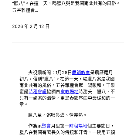
“臘八”。在這一天，喝臘八粥是我國南北共有的風俗。
五谷雜糧會…
2026 年 2 月 12 日
央視網新聞：1月26日
舞蹈教室
是農歷尾月
初八，俗稱“臘八”。在這一天，喝臘八粥是我國
南北共有的風俗。五谷雜糧會聚一鍋暖和，干果
蜜餞
時租會議
協調四
家教場地
時甜美。臘八，不
只有一碗粥的溫情，更是春節序曲中最暖和的一
章。
臘八至，粥噴鼻濃、情義熱。
作為尾
聚會
月里第一
時租場地
個主要節日，
臘八在我國有著長久的傳統和汗青，一碗用五顏