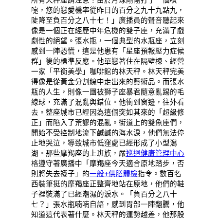
嚏，您的戀愛機率從昨日的百分之九十九點九，
陡降至負百分之八十七！」廣播員的聲音聽起來
像是一個正在經歷中年危機的雙子座，充滿了戲
劇性的絕望。張水瓶，一個典型的水瓶座，立刻
感到一陣恐慌，這是他患有「星座預報壓力症候
群」後的標準反應。他單戀著住在隔壁棟、經營
一家「平衡美學」咖啡館的林天秤。林天秤完美
得像是從黃金分割線中走出來的藝術品。而張水
瓶的人生，則像一團被獅子座暴君隨意亂踢的毛
線球，充滿了混亂與錯位。他衝到窗邊，往外看
去。整座城市已經因為這個突如其來的「超級修
正」而陷入了荒謬的混亂。街道上的雙魚座們，
開始不受控制地流下鹹鹹的海水淚，他們無法停
止地哭泣，導致城市低窪處已經形成了小型潟
湖。那些摩羯座的上班族，嚴
巡迴健康管理中心
格遵守著廣播中「摩羯座今天適合原地踏步，否
則將失去襪子」的
一般+供膳體檢
指令。數百名
西裝筆挺的摩羯座正整齊地站在原地，他們的鞋
子裡裝滿了已經潮濕的淚水。「負百分之八十
七？」張水瓶喃喃自語，感到胃部一陣翻騰，他
知道這代表著什麼。林天秤的運勢越差，他那股