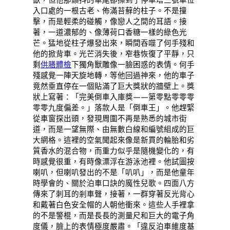
入口處的一根古老、佈滿苔蘚的柱子。不是撞
擊，而是輕柔的碰觸，像戀人之間的耳語。接
著，一道濃郁的、像薄荷口香糖一樣的綠色光
芒。猛地從柱子爆發出來，瞬間吞噬了何手殘和
他的掀背車。光芒消失後，窄巷恢復了平靜，只
剩
供膳體檢
下獨角獸雕像一臉困惑的表情。何手
殘感覺一陣天旋地轉，等他回過神來，他的車子
竟然垂直停在一個貼滿了巨大獎狀的牆壁上。獎
狀上寫著：「完美倒車入庫獎——第零點零零零
零零九度偏差。」落款人是「倒車王」。他趕緊
從車窗探出頭，發現周圍不再是熟悉的城市街
道，而是一望無際、由無數白線和編號組成的巨
大網格。這裡的空氣聞起來像是新買的輪胎和劣
質香水的混合物，而重力似乎是隨機變化的，有
時感覺很重，有時像漂浮在游泳池裡。他試圖按
喇叭，但喇叭發出的不是「叭叭」，而是他童年
時學會的、關於泊車口訣的魔性兒歌。四面八方
傳來了刺耳的剎車聲，接著，一群穿著反光背心
和戴著白色安全帽的人朝他衝來。這些人手裡拿
的不是警棍，而是長長的測量尺和巨大的電子角
度儀，臉上的表情極度嚴肅。「違反泊車維度基