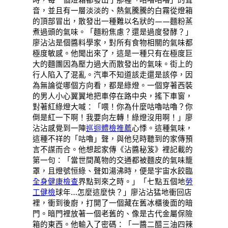
音，並且有一層淡淡的、熱氣騰騰的白霧從燈箱
的頂部冒出，散發出一種難以名狀的——麵粉蒸
煮過頭的氣味。「麵粉焦慮？還是過度發酵？」
廖沾沾是個醬料學家，對所有食物相關的氣味都
極度敏感。他聞出來了，這是一種只有在極度巨
大的麵團因為壓力過大而散發出的氣味。街上的
行人陷入了混亂。汽車不知道該走還是該停，因
為無論從哪個方向看，都是綠燈。一個穿著西裝
的男人小心翼翼地把車停在路中央，搖下車窗，
對著紅綠燈大喊：「喂！你為什麼咕嚕咕嚕？你
倒是紅一下啊！我要向左轉！綠燈沒用啊！」廖
沾沾感覺到一陣
巡迴體檢推薦
心悸。這種氣味，
這種不祥的「咕嚕」聲，與他兒時聽到的家傳預
言不謀而合。他想起家傳《沾醬秘笈》裡記載的
第一句：「當世間萬物的交通都被麵皮的氣味籠
罩，且燈號恒綠、聲如湯沸時，便是宇宙水餃臨
全身健康檢查
界點到來之時。」「七點五個地
勞
工健檢
球年…怎麼這麼快？」廖沾沾猛地衝回店
裡，衝到後廚，打開了一個藏在舊冰櫃後面的暗
門。暗門裡放著一個老舊的、像是古代金屬保險
箱的東西。他輸入了密碼：「一醬二醋三油四辣