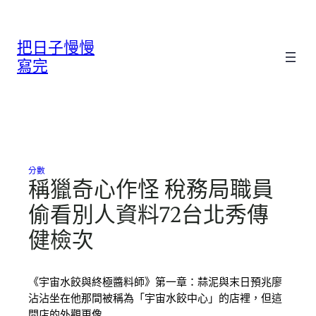
跳
至
把日子慢慢
主
要
寫完
內
容
分數
稱獵奇心作怪 稅務局職員
偷看別人資料72台北秀傳
健檢次
《宇宙水餃與終極醬料師》第一章：蒜泥與末日預兆廖
沾沾坐在他那間被稱為「宇宙水餃中心」的店裡，但這
間店的外觀更像…