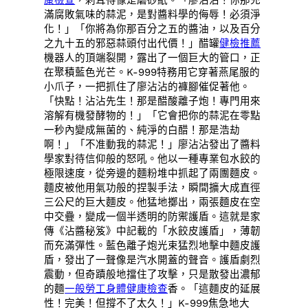
滿腐敗氣味的蒜泥，是對醬料學的侮辱！必須淨
化！」「你將為你那百分之五的醬油，以及百分
之九十五的邪惡蒜頭付出代價！」醋罐
健檢推薦
機器人的頂端裂開，露出了一個巨大的管口，正
在聚積藍色光芒。K-999特務用它穿著燕尾服的
小爪子，一把抓住了廖沾沾的褲腳催促著他。
「快點！沾沾先生！那是醋酸離子炮！專門用來
溶解有機發酵物的！」「它會把你的蒜泥在零點
一秒內變成無菌的、純淨的白醋！那是浩劫
啊！」「不准動我的蒜泥！」廖沾沾發出了醬料
學家對待信仰般的怒吼。他以一種專業包水餃的
極限速度，從旁邊的麵粉堆中抓起了兩團麵皮。
麵皮被他用氣功般的捏製手法，瞬間擴大成直徑
三公尺的巨大麵皮。他猛地擲出，兩張麵皮在空
中交疊，變成一個半透明的防禦護盾。這就是家
傳《沾醬秘笈》中記載的「水餃皮護盾」，薄韌
而充滿彈性。藍色離子炮光束猛烈地擊中麵皮護
盾，發出了一聲像是汽水開蓋的聲音。護盾劇烈
震動，但奇蹟般地擋住了攻擊，只是散發出濃郁
的麵
一般勞工身體健康檢查
香。「這麵皮的延展
性！完美！但撐不了太久！」K-999焦急地大