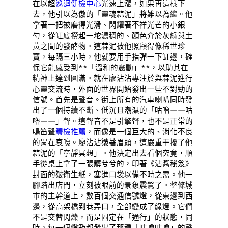
在以超
巡迴健檢中心
光速上漲，如果再這樣下
去，他引以為傲的「靈魂蒜泥」將難以為繼。他
拿著一把被磨得光滑、閃耀著不祥光芒的小銀
勺，從缸底撈起一坨濃稠的、顏色介於灰綠與土
黃之間的發酵物。這蒜泥被他照顧得像稀世珍
寶，每隔三小時，他就要用手指彈一下缸邊，確
保它能感受到**「溫和的震動」**，以助其在
精神上達到圓滿。就在廖沾沾專注於與蒜泥進行
心靈交流時，外面的世界開始發出一些不對勁的
信號。首先是聲音。街上所有的汽車喇叭同時發
出了一個持續不斷、低沉且潮濕的「咕嚕——咕
嚕——」聲。這聲音不是引擎聲，也不是正常的
鳴笛聲
體檢推薦
，而像是一個巨大的、消化不良
的胃在哀嚎。廖沾沾皺著眉頭，這嚴重干擾了他
蒜泥的「寧靜冥想」。他決定出去看個究竟，順
手從桌上拿了一張髒兮兮的，印著《沾醬秘笈》
封面的皺衛生紙，塞進口袋以備不時之需。他一
腳踏出店門，立刻被眼前的景象震驚了。整條城
市的主幹道上，數百個交通信號燈，從東邊到西
邊，從高架橋到巷弄口，全部變成了綠燈。它們
不是交替閃爍，而是固定在「通行」的狀態，同
時，每一個燈箱都發出了那種「咕嚕咕嚕」的聲