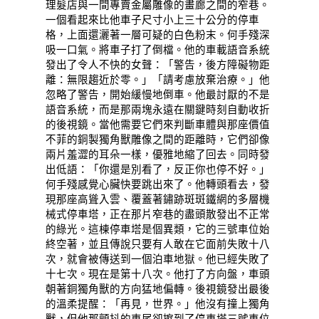
理髮店與一間專賣金屬雕像的畫廊之間的窄巷。
一個看起來比他車子尺寸小上三十公分的停車
格，上面還灑著一層可疑的白色粉末。何手殘深
吸一口氣。將車子打了倒檔。他的車載語音系統
發出了令人不快的女聲：「警告，後方障礙物距
離：無限趨近於零。」「請考慮放棄治療。」他
忽略了警告，開始緩慢地倒車。他最討厭的不是
語音系統，而是那兩塊永遠在關鍵時刻自動收折
的後視鏡。當他需要它們來判斷車體與那座價值
不菲的銅製獨角獸雕像之間的距離時，它們卻像
兩片羞澀的耳朵一樣，優雅地縮了回去。同時發
出低語：「你還是別看了，反正你也停不好。」
何手殘感覺心臟快要跳出來了。他轉頭看去，發
現那座高聳入雲、覆蓋著鏽跡斑斑鐵網的多層機
械式停車塔，正在那片窄巷的盡頭散發出不正常
的綠光。這棟停車塔是個異類，它的三號車位始
終空著，並且傳說只要有人敢在它面前失敗十八
次，就會被傳送到一個泊車地獄。他已經失敗了
十七次。現在是第十八次。他打了方向盤，車頭
朝著銅獨角獸的方向猛地偏轉。後視鏡發出最後
的溫柔提醒：「再見，世界。」他沒有撞上獨角
獸，但他那顫抖的車尾卻擦到了停車塔三號車位