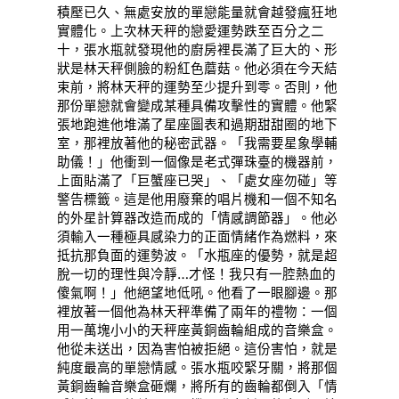
積壓已久、無處安放的單戀能量就會越發瘋狂地
實體化。上次林天秤的戀愛運勢跌至百分之二
十，張水瓶就發現他的廚房裡長滿了巨大的、形
狀是林天秤側臉的粉紅色蘑菇。他必須在今天結
束前，將林天秤的運勢至少提升到零。否則，他
那份單戀就會變成某種具備攻擊性的實體。他緊
張地跑進他堆滿了星座圖表和過期甜甜圈的地下
室，那裡放著他的秘密武器。「我需要星象學輔
助儀！」他衝到一個像是老式彈珠臺的機器前，
上面貼滿了「巨蟹座已哭」、「處女座勿碰」等
警告標籤。這是他用廢棄的唱片機和一個不知名
的外星計算器改造而成的「情感調節器」。他必
須輸入一種極具感染力的正面情緒作為燃料，來
抵抗那負面的運勢波。「水瓶座的優勢，就是超
脫一切的理性與冷靜…才怪！我只有一腔熱血的
傻氣啊！」他絕望地低吼。他看了一眼腳邊。那
裡放著一個他為林天秤準備了兩年的禮物：一個
用一萬塊小小的天秤座黃銅齒輪組成的音樂盒。
他從未送出，因為害怕被拒絕。這份害怕，就是
純度最高的單戀情感。張水瓶咬緊牙關，將那個
黃銅齒輪音樂盒砸爛，將所有的齒輪都倒入「情