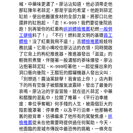
喊，中藥味更濃了。廖沾沾知道，他必須帶走他
那缸陳年老蒜泥，那是宇宙的希望。他跑到蒜泥
缸前，使出他搬運食材的全部力量，將那口比他
還胖的缸抱起。「走！K-999！我們要從後院逃
跑！別再管你的紅棗枸
巡迴體檢推薦
杞燃
一般勞
工健檢
料了！」「不行！燃料是文明的基礎
員工
體檢
！沒了紅棗我飛不遠！」吉
體檢推薦
娃娃特
務抗議。它用小嘴咬住廖沾沾的衣領，同時開啟
了它背上的枸杞推進器。推進器發出「滋滋」的
輕微煎煮聲，伴隨著一股濃郁的蔘味爆發。廖沾
沾抱著蒜泥缸、K-999咬著他，一起從撞出來的
洞口衝向後院。王醋狂的醋罐機器人發出尖叫：
「別想逃！醬油黨餘孽！我會追上你！」店內剩
下的所有空盤子被醋酸氣波震碎，發出了最後的
哀鳴。廖沾沾的宇宙冒險，就在這片蒜泥、中藥
和醋酸的混亂中，拉開了帷幕。《平行泊車維
度：車位爭奪戰》何手殘的人生，被兩個巨大的
陰影籠罩著：停車費，以及平行泊車。他那輛老
舊的掀背車，彷彿繼承了他所有的駕駛焦慮，
巡
檢推薦
從未在他需要時提供過任何幫助。今天，
他面臨的是城市傳說中最恐怖的挑戰，一條夾在