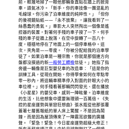
前，輕蔑地掃了一眼他那輛垂直貼在牆上的掀背
車，語氣冰冷。「新手，你的車技像一團混亂的
毛線球。你污染了泊車維度的純粹性。」「但你
的後視鏡貼紙——『永不放棄』，讓我看到了一
絲愚蠢的勇氣。」車影大人突然掏出一個像是遙
控器的裝置，對著何手殘的車子按了一下。何手
殘的車子從牆上脫落，在空中旋轉了一百八十
度，穩穩地停在了地面上的一個停車格中。這
次，夾角是——零度。「你被分配給我的泊車學
徒了。如果泊車是一種宗教，你就是那個連方向
盤都沒摸過的新
一般勞工體檢
信徒。」她指了指
旁邊一輛像是巨型嬰兒車的改造車：「這是你的
訓練工具，從現在開始，你得學會如何在零點零
零一秒內，將這輛車精準停入對面的針眼大小的
車位裡。」何手殘看著那輛閃閃發光、還在播放
《小星星》的嬰兒車，感到一陣眩暈。泊車維度
的生活，比他想象中還要無理頭一百萬倍。《失
控的星座運勢與單戀狂想曲》張水瓶從他那張覆
蓋著七層舊報紙的單人床上驚醒，不是因為鬧
鐘，而是因為屋頂傳來了一陣震耳欲聾的廣播
聲。「緊急！緊急！今日星座運勢超級大修正！
所有天秤座請注意！由於月球剛剛打了一個噴