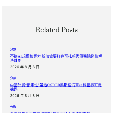
Related Posts
分數
不拼AI規模和算力 新加坡要打造可托賴秀傳醫院巡檢解
決計劃
2026 年 8 月 8 日
分數
中國外貿“斷定性”帶給OSDER奧斯德汽車材料世界可貴
機遇
2026 年 8 月 8 日
分數