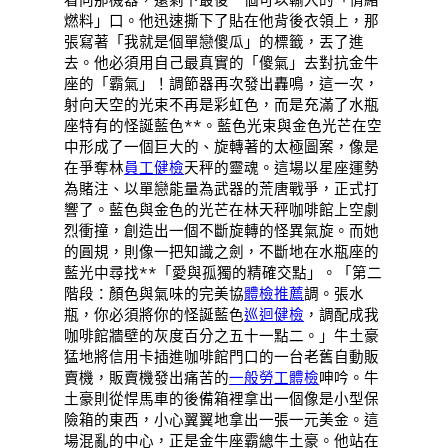
燃料」口。他迅速撕下了貼在他背後衣領上，那
張寫著「我就是個單戀傻瓜」的標籤，丟了進
去。他必須用自己最真實的「傻氣」去對抗金牛
座的「霸氣」！調節器再次發出轟鳴，這一次，
射向天空的光束不再是彩虹色，而是充滿了水瓶
座特有的怪誕藍色**。藍色光束與金色光芒在空
中形成了一個巨大的、旋轉著的太極圖案，像是
在爭奪林
員工健檢
天秤的靈魂。這場以星座運勢
為賭注、以單戀能量為武器的荒唐戰爭，正式打
響了。藍色與金色的光芒在林天秤咖啡館上空劇
烈衝撞，創造出一個不斷旋轉的怪異氣旋。而她
的圓規，則像一把知識之劍，不斷地在水瓶座的
藍光中尋找**「愛與孤獨的精確交點」。「第二
階段：顏色與氣味的完美協
體檢推薦
調。張水
瓶，你必須將你的怪誕藍色
巡迴健檢
，調配成我
咖啡館牆壁的灰度百分之五十一點二。」牛土豪
猛地將信用卡插進咖啡館門口的一台老舊自動販
賣機，販賣機發出痛苦的
一般勞工體檢
呻吟。牛
土豪則從悍馬車的後備箱裡拿出一個像是小型保
險箱的東西，小心翼翼地拿出一張一元美金。這
場混亂的中心，正是金牛座霸總牛土豪。他站在