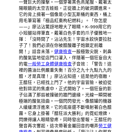
一聲巨大的撞擊。一個穿著黑色燕尾服、戴著太
陽眼鏡的太空吉娃娃，正從牆上的破洞鑽進來。
它的背上揹著一個像是小型瓦斯桶的東西，桶上
用毛筆寫著「極品紅棗枸杞燃料」。「你怎麼
——」廖沾沾驚訝地瞪大了眼睛。K-999用它的
小短腿站得筆直，戴著白色手套的爪子優雅地一
揮：「沒時間了，沾沾先生！宇宙水餃快要拉肚
子了！我們必須在你被醋酸離子炮鎖定前離
開！」話音未落，
健康檢查
一股極致尖銳、刺鼻
的酸氣猛地從店門口灌入，伴隨著一個狂妄自大
的電
一般勞工身體健康檢查
子音效：「警告！這
裡的醬油比例嚴重失衡！百分之九十九點九九的
醋，才是真理！」廖沾沾知道，這是他的宿敵，
王醋狂，已經找上門了。他的宇宙冒險，被迫從
他對蒜泥的焦慮中，正式開始了。一個狂妄的影
子佔滿了那扇被撞破的牆門邊緣，光線一瞬間被
極端的酸氣扭曲。一個閃閃發光、像醋罐的機器
人緩緩漂浮進來，它的底座還不斷噴射著白色醋
霧。它身上掛著「醋狂派大勝利」的霓虹燈牌，
閃爍得讓人眼睛發疼，同時發出警報。王醋狂的
聲音再次響起，這次帶著金屬回音的嘲弄
勞工健
康檢查
，刺耳得像是磨砂紙。「廖沾沾！你那充