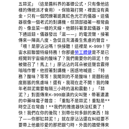
五蒜泥」（這是醬料界的基礎公式，只有像他這
樣的傳統派才會用）。保險箱打開，裡面沒有黃
金，只有一個閃爍著詭異紅色光芒的儀器。這儀
器很像一個老式的對講機，但頂部插著一根彎曲
的、像韭菜一樣的天線。他顫抖著拿起儀器，按
下通話鈕。儀器發出「滋——」的電流聲，接著
傳來一陣高八度、急促且充滿養生焦慮的聲音。
「喂！是廖沾沾嗎！快接聽！這裡是 K-999！宇
宙水餃聯盟特級特務！你那邊
勞工體健
是不是已
經聞到宇宙級的酸味了？我們需要你的蒜泥！你
被徵召了！馬上！」廖沾沾的耳朵被這聲音震得
嗡嗡作響，他捏著對講機，困惑地喊道：「特
務？酸味？等等！我聞到的不是酸味！是麵粉過
度膨脹的焦慮味！還有，我現在走不開！我的陳
年老蒜泥需要每隔三小時的溫和震動！」「蒜
泥？」對面傳來K-999崩潰的尖叫聲，帶著濃濃
的中藥味電子雜音：「重點不是蒜泥！重點是**
時空正在彎曲！**我們的推進器快沒紅棗了！
快！我們在你的後院！別帶任何多餘的東西！除
了——你那缸蒜泥！」就在廖沾沾還在糾結要不
要帶上他最珍愛的那把銀勺時，外面的牆壁傳來