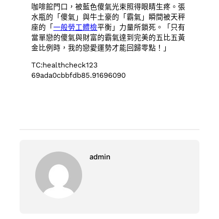
咖啡館門口，被藍色傻氣光束照得眼睛生疼。張
水瓶的「傻氣」與牛土豪的「霸氣」瞬間被天秤
座的「
一般勞工體檢
平衡」力量所鎖死。「只有
當單戀的傻氣與財富的霸氣達到完美的五比五黃
金比例時，我的戀愛運勢才能回歸零點！」
TC:healthcheck123
69ada0cbbfdb85.91696090
admin