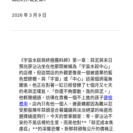
2026 年 3 月 9 日
《宇宙水餃與終極醬料師》第一章：蒜泥與末日
預兆廖沾沾坐在他那間被稱為「宇宙水餃中心」
的店裡，但這間店的外觀更像是一個被遺棄的藍
色塑膠棚，與「宇宙」或「中心」這兩個詞毫無
關係。他正在對著一缸已經發酵了七個月又七天
的老蒜泥嘆氣。「你還不夠靈動，我的蒜泥。」
他輕聲細語，彷彿在責備一個不上進的孩子
健檢
費用
。店內只有他一個人，連蒼蠅都因為難以忍
受那股陳年蒜頭混合著鐵鏽與淡淡絕望的味道而
選擇繞道飛行。今天的營業額是：零。廖沾沾不
安的不是店裡的生意，而是他對**「蒜泥成本焦
慮症」**的深層恐懼。新鮮蒜頭每公斤的價格正