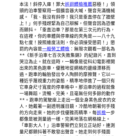
本法！斜停入庫！罪大
巡迴體檢推薦
惡極！」領
頭的泊車警察用一個擴音器大喊，聲音充滿機械
感。「我、我沒有斜停！我只是垂直停在了牆壁
上！」何手殘趕緊為自己辯解，但聲音因為恐懼
而顫抖。「垂直泊車？那是在第三次元的行為，
在這裡，你的車體與停車線的夾角是——八十九
點七度！按照維度法則，你必須接受懲罰！」懲
罰的內容是
一般勞工體檢
：無限次觀看一部名為
**《新手泊車七百次失敗集錦》的紀錄片，直到
哭泣為止。就在這時，一輛像是從科幻電影裡開
出來的黑色跑車，優雅地從網格的邊緣漂移而
過。跑車的輪胎發出令人陶醉的摩擦聲，它以一
種近乎蔑視重力的姿態，精準地停進了一個只有
它車身尺寸寬度的停車格中。那泊車的過程就像
一場舞蹈，流暢、完美，且毫無任何多餘的動作
**。跑車的駕駛座上走出一個全身黑色皮衣的女
人，她戴著一副透明護目鏡，冷酷地朝著何手殘
的方向走來。她的步伐優雅而精準，每
巡檢
一步
都像是被測量過一樣，完美地落在網格線上。
「車影大人！」泊車警察們立刻立正站好，連測
量尺都顫抖著不敢發出聲音。她走到何手殘面