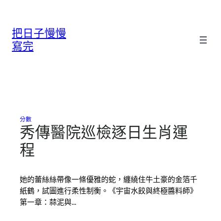
跳
至
把日子慢慢
主
要
寫完
內
容
分數
秀傳醫院巡檢逐日生肖運
程
她的蕾絲絲帶像一條優雅的蛇，纏繞住牛土豪的金箔千
紙鶴，試圖進行柔性制衡。《宇宙水餃與終極醬料師》
第一章：蒜泥與…