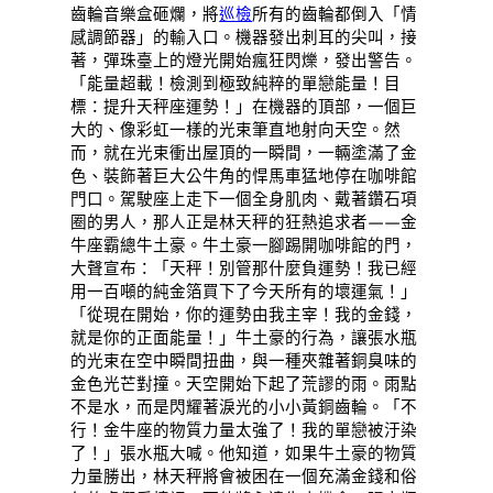
齒輪音樂盒砸爛，將
巡檢
所有的齒輪都倒入「情
感調節器」的輸入口。機器發出刺耳的尖叫，接
著，彈珠臺上的燈光開始瘋狂閃爍，發出警告。
「能量超載！檢測到極致純粹的單戀能量！目
標：提升天秤座運勢！」在機器的頂部，一個巨
大的、像彩虹一樣的光束筆直地射向天空。然
而，就在光束衝出屋頂的一瞬間，一輛塗滿了金
色、裝飾著巨大公牛角的悍馬車猛地停在咖啡館
門口。駕駛座上走下一個全身肌肉、戴著鑽石項
圈的男人，那人正是林天秤的狂熱追求者——金
牛座霸總牛土豪。牛土豪一腳踢開咖啡館的門，
大聲宣布：「天秤！別管那什麼負運勢！我已經
用一百噸的純金箔買下了今天所有的壞運氣！」
「從現在開始，你的運勢由我主宰！我的金錢，
就是你的正面能量！」牛土豪的行為，讓張水瓶
的光束在空中瞬間扭曲，與一種夾雜著銅臭味的
金色光芒對撞。天空開始下起了荒謬的雨。雨點
不是水，而是閃耀著淚光的小小黃銅齒輪。「不
行！金牛座的物質力量太強了！我的單戀被汙染
了！」張水瓶大喊。他知道，如果牛土豪的物質
力量勝出，林天秤將會被困在一個充滿金錢和俗