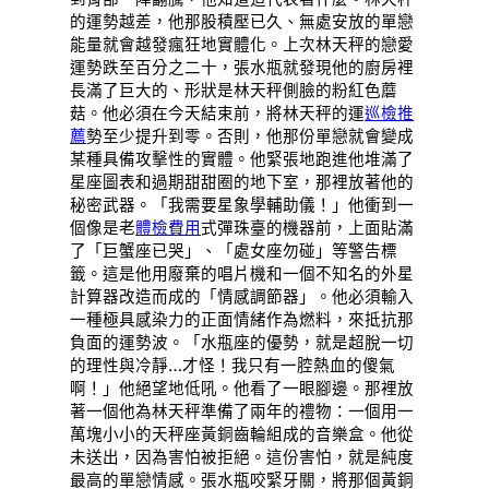
的運勢越差，他那股積壓已久、無處安放的單戀
能量就會越發瘋狂地實體化。上次林天秤的戀愛
運勢跌至百分之二十，張水瓶就發現他的廚房裡
長滿了巨大的、形狀是林天秤側臉的粉紅色蘑
菇。他必須在今天結束前，將林天秤的運
巡檢推
薦
勢至少提升到零。否則，他那份單戀就會變成
某種具備攻擊性的實體。他緊張地跑進他堆滿了
星座圖表和過期甜甜圈的地下室，那裡放著他的
秘密武器。「我需要星象學輔助儀！」他衝到一
個像是老
體檢費用
式彈珠臺的機器前，上面貼滿
了「巨蟹座已哭」、「處女座勿碰」等警告標
籤。這是他用廢棄的唱片機和一個不知名的外星
計算器改造而成的「情感調節器」。他必須輸入
一種極具感染力的正面情緒作為燃料，來抵抗那
負面的運勢波。「水瓶座的優勢，就是超脫一切
的理性與冷靜…才怪！我只有一腔熱血的傻氣
啊！」他絕望地低吼。他看了一眼腳邊。那裡放
著一個他為林天秤準備了兩年的禮物：一個用一
萬塊小小的天秤座黃銅齒輪組成的音樂盒。他從
未送出，因為害怕被拒絕。這份害怕，就是純度
最高的單戀情感。張水瓶咬緊牙關，將那個黃銅