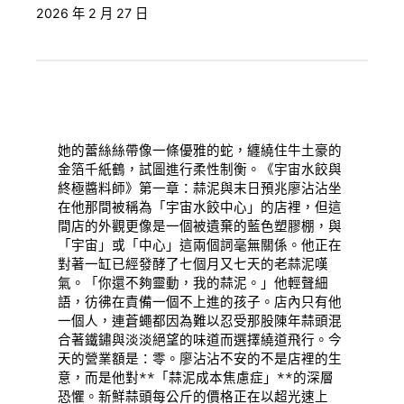
2026 年 2 月 27 日
她的蕾絲絲帶像一條優雅的蛇，纏繞住牛土豪的
金箔千紙鶴，試圖進行柔性制衡。《宇宙水餃與
終極醬料師》第一章：蒜泥與末日預兆廖沾沾坐
在他那間被稱為「宇宙水餃中心」的店裡，但這
間店的外觀更像是一個被遺棄的藍色塑膠棚，與
「宇宙」或「中心」這兩個詞毫無關係。他正在
對著一缸已經發酵了七個月又七天的老蒜泥嘆
氣。「你還不夠靈動，我的蒜泥。」他輕聲細
語，彷彿在責備一個不上進的孩子。店內只有他
一個人，連蒼蠅都因為難以忍受那股陳年蒜頭混
合著鐵鏽與淡淡絕望的味道而選擇繞道飛行。今
天的營業額是：零。廖沾沾不安的不是店裡的生
意，而是他對**「蒜泥成本焦慮症」**的深層
恐懼。新鮮蒜頭每公斤的價格正在以超光速上