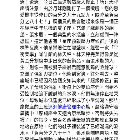
急！緊急！今日星座運勢超級大修正！所有天秤
座請注意！由於月球剛剛打了一個噴嚏，您的戀
愛機率從昨日的百分之九十九點九，陡降至負百
分之八十七！」廣播員的聲音聽起來像是一個正
在經歷中年危機的雙子座，充滿了戲劇性的絕
望。張水瓶，一個典型的水瓶座，立刻感到一陣
恐慌，這是他患有「星座預報壓力症候群」後的
標準反應。他單戀著住在隔壁棟、經營一家「平
衡美學」咖啡館的林天秤。林天秤完美得像是從
黃金分割線中走出來的藝術品。而張水瓶的人
生，則像一團被獅子座暴君隨意亂踢的毛線球，
充滿了混亂與錯位。他衝到窗邊，往外看去。整
座城市已經因為這個突如其來的「超級修正」而
陷入了荒謬的混亂。街道上的雙魚座們，開始不
受控制地流下鹹鹹的海水淚，他們無法停止地哭
泣，導致城市低窪處已經形成了小型潟湖。那些
摩羯座的上班
巡迴健康管理中心
族，嚴格遵守著
廣播中「摩羯座今天適合原地踏步，否則將失去
襪子」的指令。數百名西裝筆挺的摩羯座正整齊
地站在原地，他們的鞋子裡裝滿了已經潮濕的淚
水。「負百分之八十七？」張水瓶喃喃自語，感
到胃部一陣翻騰，他知道這代表著什麼。林天秤