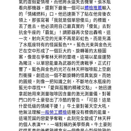
氣的虛假愛情裡，而他將永遠失去機會。張水瓶
看向那機器，還剩下最後一個可以
體檢推薦
輸入
的「情緒燃料」口。他迅速撕下了貼在他背後衣
領上，那張寫著「我就是個單戀傻瓜」的標籤，
丟了進去。他必須用自己最真實的「傻氣」去對
抗金牛座的「霸氣」！調節器再次發出轟鳴，這
一次，射向天空的光束不再是彩虹色，而是充滿
了水瓶座特有的怪誕藍色**。藍色光束與金色光
芒在空中形成了一個巨大的、旋轉著的太極圖
案，像是在爭奪林天秤的靈魂。這場以星座運勢
為賭注、以單戀能量為武器的荒唐戰爭，正式打
響了。藍色與金色的光芒在林天秤咖啡館上空劇
烈衝撞，創造出一個不斷旋轉的怪異氣旋。而她
的圓規，則像一把知識之劍，不斷地在水瓶座的
藍光中尋找**「愛與孤獨的精確交點」。她迅速
拿起她用來測量咖啡因含量的激光測量儀，對著
門口的牛土豪發出了冷酷的警告。「可惡！這是
什麼低級的情緒干擾！」牛土豪對著天空大吼，
他無法理解
一般勞工體檢
這種沒有標價的能量。
這場荒誕的戀愛爭奪戰，此刻完全變成了林天秤
的個人表演**，一場對稱的美學祭典。牛土豪則
從悍馬車的後備箱裡拿出一個像是小型保險箱的