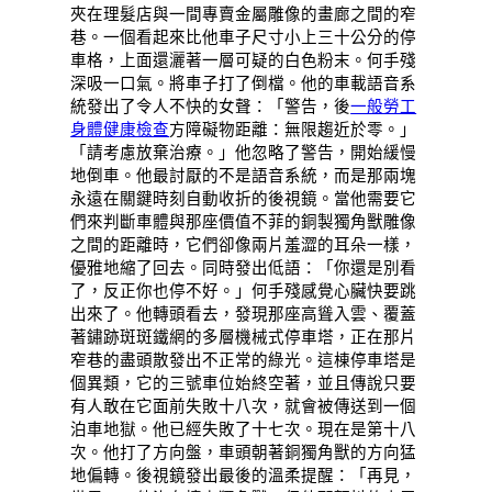
夾在理髮店與一間專賣金屬雕像的畫廊之間的窄
巷。一個看起來比他車子尺寸小上三十公分的停
車格，上面還灑著一層可疑的白色粉末。何手殘
深吸一口氣。將車子打了倒檔。他的車載語音系
統發出了令人不快的女聲：「警告，後
一般勞工
身體健康檢查
方障礙物距離：無限趨近於零。」
「請考慮放棄治療。」他忽略了警告，開始緩慢
地倒車。他最討厭的不是語音系統，而是那兩塊
永遠在關鍵時刻自動收折的後視鏡。當他需要它
們來判斷車體與那座價值不菲的銅製獨角獸雕像
之間的距離時，它們卻像兩片羞澀的耳朵一樣，
優雅地縮了回去。同時發出低語：「你還是別看
了，反正你也停不好。」何手殘感覺心臟快要跳
出來了。他轉頭看去，發現那座高聳入雲、覆蓋
著鏽跡斑斑鐵網的多層機械式停車塔，正在那片
窄巷的盡頭散發出不正常的綠光。這棟停車塔是
個異類，它的三號車位始終空著，並且傳說只要
有人敢在它面前失敗十八次，就會被傳送到一個
泊車地獄。他已經失敗了十七次。現在是第十八
次。他打了方向盤，車頭朝著銅獨角獸的方向猛
地偏轉。後視鏡發出最後的溫柔提醒：「再見，