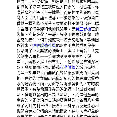
世界。」他沒有撞上獨角獸，但他那顫抖的車尾
卻擦到了停車塔三號車位入口處的一根古老、佈
滿苔蘚的柱子。不是撞擊，而是輕柔的碰觸，像
戀人之間的耳語。接著，一道濃郁的、像薄荷口
香糖一樣的綠色光芒。猛地從柱子爆發出來，瞬
間吞噬了何手殘和他的掀背車。光
勞工健檢
芒消
失後，窄巷恢復了平靜，只剩下獨角獸雕像一臉
困惑的表情。何手殘感覺一陣天旋地轉，等他回
過神來，
巡迴體檢推薦
他的車子竟然垂直停在一
個貼滿了巨大獎狀的牆壁上。獎狀上寫著：「完
美倒車入庫獎——第零點零零零零零九度偏
差。」落款人是「倒車王」。他趕緊從車窗探出
頭，發現周圍不再是熟悉
行動健檢
的城市街道，
而是一望無際、由無數白線和編號組成的巨大網
格。這裡的空氣聞起來像是新買的輪胎和劣質香
水的混合物，而重力似乎是隨機變化的，有時感
覺很重，有時像漂浮在游泳池裡。他試圖按喇
叭，但喇叭發出的不是「叭叭」，而是他童年時
學會的、關於泊車口訣的魔性兒歌。四面八方傳
來了刺耳的剎車聲，接著，一群穿著反光背心和
戴著白色安全帽的人朝他衝來。這些人手裡拿的
不是警棍，而是長長的測量尺和巨大的電子角度