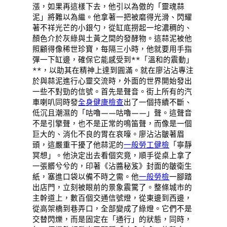
漲，如果再這樣下去，他引以為傲的「靈魂蒜
泥」將難以為繼。他拿著一把被磨得光滑、閃耀
著不祥光芒的小銀勺，從缸底撈起一坨濃稠的、
顏色介於灰綠與土黃之間的發酵物。這蒜泥被他
照顧得像稀世珍寶，每隔三小時，他就要用手指
彈一下缸邊，確保它能感受到**「溫和的震動」
**，以助其在精神上達到圓滿。就在廖沾沾專注
於與蒜泥進行心靈交流時，外面的世界開始發出
一些不對勁的信號。首先是聲音。街上所有的汽
車喇叭同時發
全身健康檢查
出了一個持續不斷、
低沉且潮濕的「咕嚕——咕嚕——」聲。這聲音
不是引擎聲，也不是正常的鳴笛聲，而像是一個
巨大的、消化不良的胃在哀嚎。廖沾沾皺著眉
頭，這嚴重干擾了他蒜泥的
一般勞工健檢
「寧靜
冥想」。他決定出去看個究竟，順手從桌上拿了
一張髒兮兮的，印著《沾醬秘笈》封面的皺衛生
紙，塞進口袋以備不時之需。他
一般勞檢
一腳踏
出店門，立刻被眼前的景象震驚了。整條城市的
主幹道上，數百個交通信號燈，從東邊到西邊，
從高架橋到巷弄口，全部變成了綠燈。它們不是
交替閃爍，而是固定在「通行」的狀態，同時，