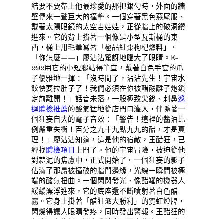
結要不要帶上他最珍愛的那把銀勺時，外面的牆
壁傳來一聲巨大的撞擊。一個穿著黑色燕尾服、
戴著太陽眼鏡的太空吉娃娃，正從牆上的破洞鑽
進來。它的背上揹著一個像是小型瓦斯桶的東
西，桶上用毛筆寫著「極品紅棗枸杞燃料」。
「你怎麼——」廖沾沾驚訝地瞪大了眼睛。K-
999用它的小短腿站得筆直，戴著白色手套的爪
子優雅地一揮：「沒時間了，沾沾先生！宇宙水
餃快要拉肚子了！我們必須在你被醋酸離子炮鎖
定前離開！」話音未落，一股極致尖銳、刺鼻
巡
迴體檢推薦
的酸氣猛地從店門口灌入，伴隨著一
個狂妄自大的電子音效：「警告！這裡的醬油比
例嚴重失衡！百分之九十九點九九的醋，才是真
理！」廖沾沾知道，這是他的宿敵，王醋狂，已
經找
體檢項目
上門了。他的宇宙冒險，被迫從他
對蒜泥的焦慮中，正式開始了。一個狂妄的影子
佔滿了那扇被撞破的牆門邊緣，光線一瞬間被極
端的酸氣扭曲。一個閃閃發光、像醋罐的機器人
緩緩漂浮進來，它的底座還不斷噴射著白色醋
霧。它身上掛著「醋狂派大勝利」的霓虹燈牌，
閃爍得讓人眼睛發疼，同時發出警報。王醋狂的