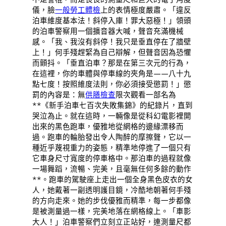
儀，臉
一般勞工體檢
上的表情極度嚴肅。「違反
泊車維度基本法！斜停入庫！罪大惡極！」領頭
的泊車警察用一個擴音器大喊，聲音充滿機械
感。「我、我沒有斜停！我只是垂直停在了牆壁
上！」何手殘趕緊為自己辯解，但聲音因為恐懼
而顫抖。「垂直泊車？那是在第三次元的行為，
在這裡，你的車體與停車線的夾角是——八十九
點七度！按照維度法則，你必須接受懲罰！」懲
罰的內容是：無
供膳檢查
限次觀看一部名為
**《新手泊車七百次失敗集錦》的紀錄片，直到
哭泣為止。就在這時，一輛像是從科幻電影裡開
出來的黑色跑車，優雅地從網格的邊緣漂移而
過。跑車的輪胎發出令人陶醉的摩擦聲，它以一
種近乎蔑視重力的姿態，精準地停進了一個只有
它車身尺寸寬度的停車格中。那泊車的過程就像
一場舞蹈，流暢、完美，且毫無任何多餘的動作
**。跑車的駕駛座上走出一個全身黑色皮衣的女
人，她戴著一副透明護目鏡，冷酷地朝著何手殘
的方向走來。她的步伐優雅而精準，每一步都像
是被測量過一樣，完美地落在網格線上。「車影
大人！」泊車警察們立刻立正站好，連測量尺都