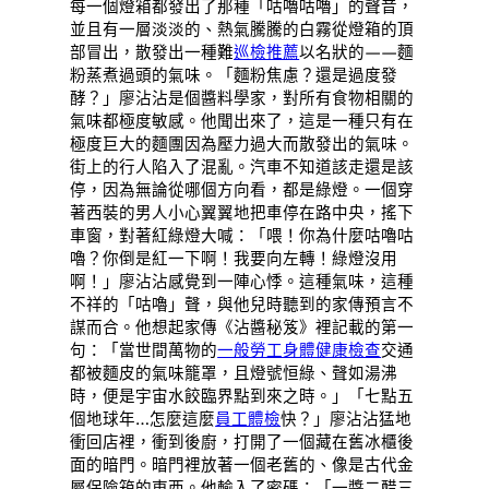
每一個燈箱都發出了那種「咕嚕咕嚕」的聲音，
並且有一層淡淡的、熱氣騰騰的白霧從燈箱的頂
部冒出，散發出一種難
巡檢推薦
以名狀的——麵
粉蒸煮過頭的氣味。「麵粉焦慮？還是過度發
酵？」廖沾沾是個醬料學家，對所有食物相關的
氣味都極度敏感。他聞出來了，這是一種只有在
極度巨大的麵團因為壓力過大而散發出的氣味。
街上的行人陷入了混亂。汽車不知道該走還是該
停，因為無論從哪個方向看，都是綠燈。一個穿
著西裝的男人小心翼翼地把車停在路中央，搖下
車窗，對著紅綠燈大喊：「喂！你為什麼咕嚕咕
嚕？你倒是紅一下啊！我要向左轉！綠燈沒用
啊！」廖沾沾感覺到一陣心悸。這種氣味，這種
不祥的「咕嚕」聲，與他兒時聽到的家傳預言不
謀而合。他想起家傳《沾醬秘笈》裡記載的第一
句：「當世間萬物的
一般勞工身體健康檢查
交通
都被麵皮的氣味籠罩，且燈號恒綠、聲如湯沸
時，便是宇宙水餃臨界點到來之時。」「七點五
個地球年…怎麼這麼
員工體檢
快？」廖沾沾猛地
衝回店裡，衝到後廚，打開了一個藏在舊冰櫃後
面的暗門。暗門裡放著一個老舊的、像是古代金
屬保險箱的東西。他輸入了密碼：「一醬二醋三