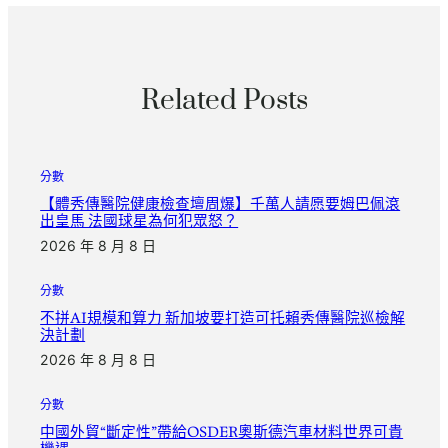
Related Posts
分數
【體秀傳醫院健康檢查壇周爆】千萬人請愿要姆巴佩滾
出皇馬 法國球星為何犯眾怒？
2026 年 8 月 8 日
分數
不拼AI規模和算力 新加坡要打造可托賴秀傳醫院巡檢解
決計劃
2026 年 8 月 8 日
分數
中國外貿“斷定性”帶給OSDER奧斯德汽車材料世界可貴