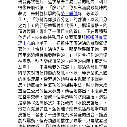
聲音再次響起，這次帶著金屬回音的嘲弄，刺耳
得像是磨砂紙。「廖沾沾！你那充滿腐敗氣味的
蒜泥，是對醬料學的侮
勞工體健
辱！必須淨
化！」「你將為你那百分之五的醬油，以及百分
之九十五的邪惡蒜頭付出代價！」醋罐機器人的
頂端裂開，露出了一個巨大的管口，正在聚積藍
色光芒。K-999特務用它穿著燕尾服
巡迴健康管
理中心
的小爪子，一把抓住了廖沾沾的褲腳催促
著他。「快點！沾沾先生！那是醋酸離子炮！專
門用來溶解有機發酵物的！」「它會把你的蒜泥
在零點一秒內變成無菌的、純淨的白醋！那是浩
劫啊！」「不准動我的蒜泥！」廖沾沾發出了醬
料學家對待信仰般的怒吼。他以一種專業包水餃
的極限速度，從旁邊的麵粉堆中抓起了兩團麵
皮。麵皮被他用氣功般的捏製手法，瞬間擴大成
直徑三公尺的巨大麵皮。他猛地擲出，兩張麵皮
在空中交疊，變成一個半透明的防禦護盾。這就
是家傳《沾醬秘笈》中記載的「水餃皮護盾」，
薄韌而充滿彈性。藍色離子炮光束猛烈地擊中麵
皮護盾，發出了一聲像是汽水開蓋的聲音。護盾
劇烈震動，但奇蹟般地擋住了攻擊，只是散發出
濃郁的麵香。「這麵皮的延展性！完美！但撐不