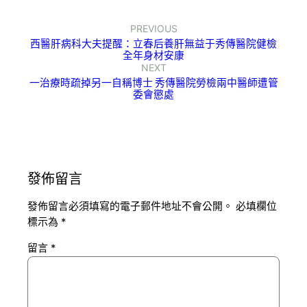
PREVIOUS
西醫肝病科大夫提醒：立春后養肝無益于秀傳醫院健檢
全年身材安康
NEXT
一治療時疏掉另一自稱博士 秀傳醫院勞檢兩中醫師遭管
委會懲處
發佈留言
發佈留言必須填寫的電子郵件地址不會公開。
必填欄位
標示為
*
留言
*