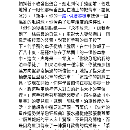
顫抖著不敢發出聲音。她走到何手殘面前，輕蔑
地掃了一眼他那輛垂直貼在牆上的掀背車，語氣
冰冷。「新手，你的
一般+供膳體檢
車技像一團
混亂的毛線球。你污染了泊車維度的純粹性。」
「但你的後視鏡貼紙——『永不放棄』，讓我看
到了一絲愚蠢的勇氣。」車影大人突然掏出一個
像是遙控器的裝置，對著何手殘的車子按了一
下。何手殘的車子從牆上脫落，在空中旋轉了一
百八十度，穩穩地停在了地面上的一個停車格
中。這次，夾角是——零度。「你被分配給我的
泊車學徒了。如果泊車是一種宗教，你就是那個
連方向盤都沒摸過的新信徒。」她指了指旁邊一
輛像是巨型嬰兒車的改造車：「這是你的訓練工
具，從現在開始，你得學會如何在零點零零一秒
內，將這輛車精準停入對面的針眼大小的車位
裡。」何手殘看著那輛閃閃發光、還在播放《小
星星》的嬰兒車，感到一陣眩暈。泊車維度的生
活，比他想象中還要無理頭一百萬倍。《失控的
星座運勢與單戀狂想曲》張水瓶從他那張覆蓋著
七層舊報紙的單人床上驚醒，不是因為鬧鐘，而
是因為屋頂傳來了一陣震耳欲聾的廣播聲。「緊