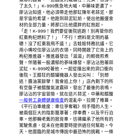
了太久！」K-999焦急地大喊，中藥味更濃了。
廖沾沾知道，他必須帶走他那缸陳年老蒜泥，那
是宇宙的希望。他跑到蒜泥缸前，使出他搬運食
材的全部力量，將那口比他還胖的缸抱起。
「走！K-999！我們要從後院逃跑！別再管你的
紅棗枸杞燃料了！」「不行！燃料是文明的基
礎！沒了紅棗我飛不遠！」吉娃娃特務抗議。它
用小嘴咬住廖沾沾的衣領，同時開啟了它背上的
枸杞推進器。推進器發出「滋滋」的輕微煎煮
聲，伴隨著一股濃郁的蔘味爆發。廖沾沾抱著蒜
泥缸、K-999咬著他，一起從撞出來的洞口衝向
後院。王醋狂的醋罐機器人發出尖叫：「別想
逃！醬油黨餘孽！我會追上你！」店內剩下的所
有空盤子被醋酸氣波震碎，發出了最後的哀鳴。
廖沾沾的宇宙冒險，就在這片蒜泥、中藥和醋酸
一般勞工身體健康檢查
的混亂中，拉開了帷幕。
《平行泊車維度：車位爭奪戰》何手殘的人生，
被兩個巨大的陰影籠罩著：停車費，以及平行泊
車。他那輛老舊的掀背車，彷彿繼承了他所有的
駕駛焦慮，從未在他需要時提供過任何幫助。今
天，他面臨的是城市傳說中最恐怖的挑戰，一條