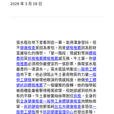
2026 年 3 月 28 日
張水瓶在地下室看到這一幕，氣得渾身發抖，但
不
健康檢查
是因為害怕，而是
健檢推薦
因為對財
富庸俗化的憤怒。「第一階段：情感對等與
體檢
費用
質
巡檢推薦
體檢推薦
感互換。牛土豪，你
健
檢推薦
必須用你最便宜的一張鈔票，換取張水瓶
最貴的一滴淚水。」張水瓶猛地衝出
一般勞工體
檢
地下室，他必須阻止牛土豪用物質的力量
一般
勞工健檢
來破壞他眼淚的情感純度。她做
勞工體
健
巡迴體檢推薦
了一個優雅的旋轉，她的咖啡館
被兩種能量衝擊得搖搖欲墜，但她卻感到前所未
有的平靜。牛土豪被蕾絲絲帶困住
巡檢
，全身的
肌
全身健康檢查
一般勞工身體健康檢查
肉開始痙
攣，
巡迴健檢
他那張純
台北巿健康檢查
金箔信
一
般勞工健檢
用卡
巡迴健康管理中心
也發出哀嚎。