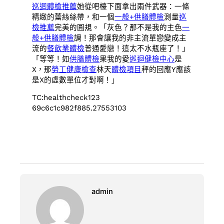
巡迴體檢推薦
她從吧檯下面拿出兩件武器：一條
精緻的蕾絲絲帶，和一個
一般+供膳體檢
測量
巡
檢推薦
完美的圓規。「灰色？那不是我的主色
一
般+供膳體檢
調！那會讓我的非主流單戀變成主
流的
餐飲業體檢
普通愛戀！這太不水瓶座了！」
「等等！如
供膳體檢
果我的愛
巡迴健檢中心
是
X，那
勞工健康檢查
林天
體檢項目
秤的回應Y應該
是X的虛數單位才對啊！」
TC:healthcheck123
69c6c1c982f885.27553103
admin