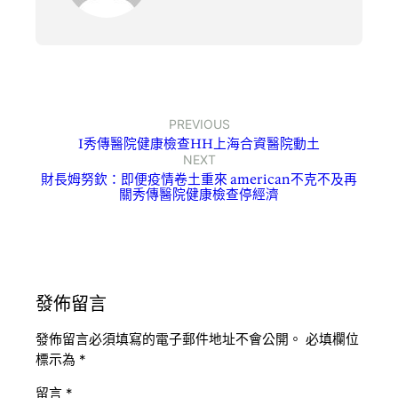
PREVIOUS
I秀傳醫院健康檢查HH上海合資醫院動土
NEXT
財長姆努欽：即便疫情卷土重來 american不克不及再
關秀傳醫院健康檢查停經濟
發佈留言
發佈留言必須填寫的電子郵件地址不會公開。
必填欄位
標示為
*
留言
*