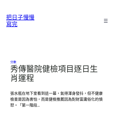
跳
至
把日子慢慢
主
要
寫完
內
容
分數
秀傳醫院健檢項目逐日生
肖運程
張水瓶在地下室看到這一幕，氣得渾身發抖，但不健康
檢查是因為害怕，而是健檢推薦因為對財富庸俗化的憤
怒。「第一階段…