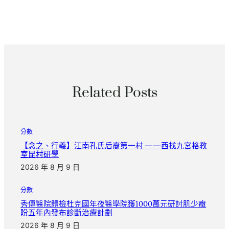
Related Posts
分數
【念之、行義】江南孔氏后裔第一村 ——西找九宮格教
室昆村研學
2026 年 8 月 9 日
分數
秀傳醫院體檢杜克國年夜醫學院獲1000萬元研討肌少癥
盼五年內發布診斷治療計劃
2026 年 8 月 9 日