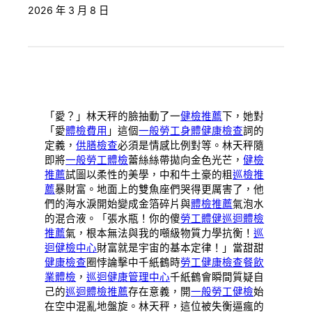
2026 年 3 月 8 日
「愛？」林天秤的臉抽動了一
健檢推薦
下，她對
「愛
體檢費用
」這個
一般勞工身體健康檢查
詞的
定義，
供膳檢查
必須是情感比例對等。林天秤隨
即將
一般勞工體檢
蕾絲絲帶拋向金色光芒，
健檢
推薦
試圖以柔性的美學，中和牛土豪的粗
巡檢推
薦
暴財富。地面上的雙魚座們哭得更厲害了，他
們的海水淚開始變成金箔碎片與
體檢推薦
氣泡水
的混合液。「張水瓶！你的傻
勞工體健
巡迴體檢
推薦
氣，根本無法與我的噸級物質力學抗衡！
巡
迴健檢中心
財富就是宇宙的基本定律！」當甜甜
健康檢查
圈悖論擊中千紙鶴時
勞工健康檢查
餐飲
業體檢
，
巡迴健康管理中心
千紙鶴會瞬間質疑自
己的
巡迴體檢推薦
存在意義，開
一般勞工健檢
始
在空中混亂地盤旋。林天秤，這位被失衡逼瘋的