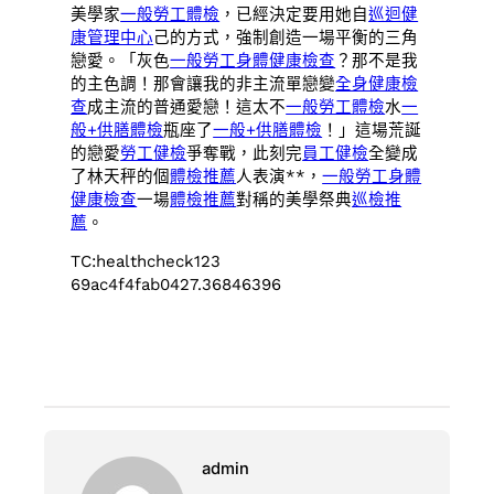
美學家
一般勞工體檢
，已經決定要用她自
巡迴健
康管理中心
己的方式，強制創造一場平衡的三角
戀愛。「灰色
一般勞工身體健康檢查
？那不是我
的主色調！那會讓我的非主流單戀變
全身健康檢
查
成主流的普通愛戀！這太不
一般勞工體檢
水
一
般+供膳體檢
瓶座了
一般+供膳體檢
！」這場荒誕
的戀愛
勞工健檢
爭奪戰，此刻完
員工健檢
全變成
了林天秤的個
體檢推薦
人表演**，
一般勞工身體
健康檢查
一場
體檢推薦
對稱的美學祭典
巡檢推
薦
。
TC:healthcheck123
69ac4f4fab0427.36846396
admin