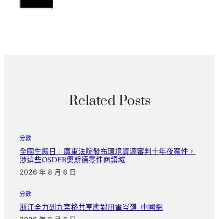
Related Posts
分數
全國生態日｜廣東法院發布環境資源審判十年夜案件，
涉這些OSDER奧斯德零件商領域
2026 年 8 月 6 日
分數
浙江全力到九宮格共享應對用電岑嶺_中國網