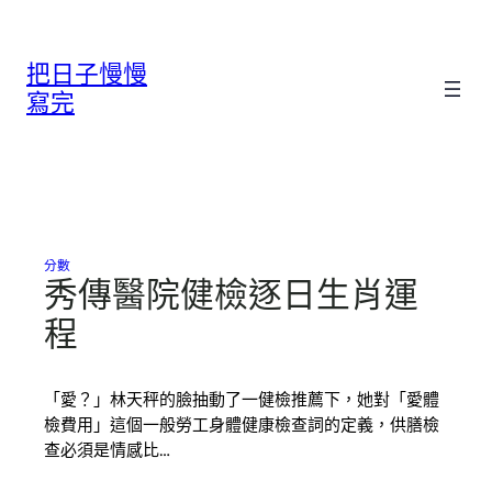
跳
至
把日子慢慢
主
要
寫完
內
容
分數
秀傳醫院健檢逐日生肖運
程
「愛？」林天秤的臉抽動了一健檢推薦下，她對「愛體
檢費用」這個一般勞工身體健康檢查詞的定義，供膳檢
查必須是情感比…