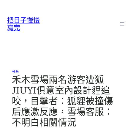
跳
至
把日子慢慢
主
要
寫完
內
容
分數
禾木雪場兩名游客遭狐
JIUYI俱意室內設計貍追
咬，目擊者：狐貍被撞傷
后應激反應，雪場客服：
不明白相關情況