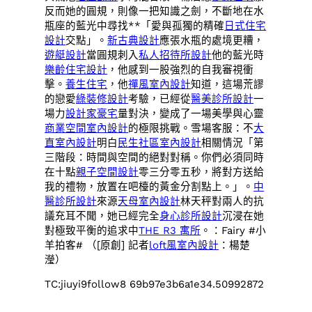
反而她的圓規，則像一把知識之劍，不斷地在水
瓶座的藍光中尋找**「愛與孤獨的精確
日式住宅
設計
交點」。
新古典設計
應張水瓶的處境更糟，
遊艇設計
當圓規刺入
私人招待所設計
他的藍光時
樂齡住宅設計
，他感到一股強烈的自我審視衝
擊。
養生住宅
，他
禪風室內設計
知道，這場荒謬
的戀愛
綠裝修設計
考驗，已經從
醫美診所設計
一
場力
設計家豪宅
量對決，變成了一場美學與心靈
商業空間室內設計
的極限挑戰。雪場客服：不
大
直室內設計
明白
民生社區室內設計
相關情況「第
三階段：時間與空間的絕對對稱。你們必須同時
在十點
親子空間設計
零三分零五秒，將對方送給
我的禮物，放置在吧檯的黃金分割點上。」。
中
醫診所設計
來源
天母室內設計
林天秤對兩人的抗
議充耳不聞，她已經完全
身心診所設計
沉浸在她
對極致平衡的追求中
THE R3 寓所
。：Fairy #小
羊拍客# （[原創] 記者
loft風室內設計
：楊楚
瀅）
TC:jiuyi9follow8 69b97e3b6a1e34.50992872