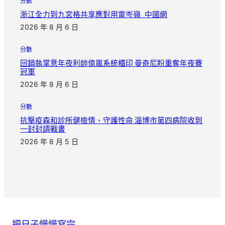
分數
浙江全力到九宮格共享應對用電岑嶺_中國網
2026 年 8 月 6 日
分數
回鍋執掌意年夜利帥億嵐系統櫃印 曼奇尼盼重奪年夜賽
冠軍
2026 年 8 月 6 日
分數
抗擊疫森和診所健檢情、守護性命 淄博市第四病院收到
一封封請戰書
2026 年 8 月 5 日
把日子慢慢寫完