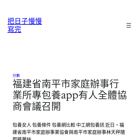
跳
至
把日子慢慢
主
要
寫完
內
容
分數
福建省南平市家庭辦事行
業所專包養app有人全體協
商會議召開
包養女人 包養條件 包養網比較 中工網包養訊 近日，福
建省南平市家庭辦事業協會與南平市家庭辦事林天秤隨
即將蕾絲…