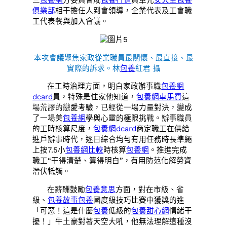
三
包養網
方委員會成
包養行情
員單元
女大生包養
俱樂部
相干擔任人到會領導，企業代表及工會職
工代表餐與加入會議。
本次會議聚焦家政從業職員最關懷、最直接、最
實際的訴求。林
包養
紅君 攝
在工時治理方面，明白家政辦事職
包養網
dcard
員，特殊是住家他知道，
包養網車馬費
這
場荒謬的戀愛考驗，已經從一場力量對決，變成
了一場美
包養網
學與心靈的極限挑戰。辦事職員
的工時核算尺度，
包養網dcard
商定職工在供給
進戶辦事時代，逐日綜合均勻有用任務時長準繩
上按7.5小
包養網比較
時核算
包養網
。推進完成
職工“干得清楚、算得明白”，有用防范化解勞資
潛伏牴觸。
在薪酬鼓勵
包養意思
方面，對在市級、省
級、
包養故事
包養
國度級技巧比賽中獲獎的進
「可惡！這是什麼
包養
低級的
包養甜心網
情緒干
擾！」牛土豪對著天空大吼，他無法理解這種沒