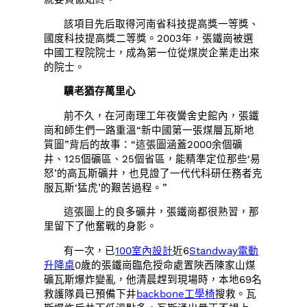
該項目先后取得河南省科技提高獎一等獎、
國度科技提高獎二等獎。2003年，張鐵崗被選
中國工程院院士，成為第一位從煤炭企業走出來
的院士。
驥老猶存萬里心
前不久，在河南理工年夜黌舍史館內，張鐵
崗和師生們一路重溫“新中國第一張煤層瓦斯地
質圖”背后的故事：“這張圖涵蓋2000余個礦
井、125個礦區、25個省區，能精準定位那些‘易
怒’的高瓦斯礦井，也見證了一代代科研任務者克
服瓦斯‘猛虎’的艱苦過程。”
這張圖上的良多礦井，張鐵崗都很熟習，那
里留下了他奮戰的身影。
有一次，已
100室內設計
近6
Standway電動
升降桌
0歲的張鐵崗臨危授命處置陜西陳家山煤
礦瓦斯爆炸變亂，他清晨趕到現場時，本地69名
救護隊員已預備下井
backbone工學椅
搜救。瓦