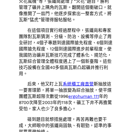
火花風機”等，張鐵崗處理了“火花”題目，勝利
管理了礦井上隅角的瓦斯。翻開這個衝破口，就
像推開了一扇門，他逐步探索出一整套方式，將
瓦斯“猛虎”管理得服帖服帖。
在這個項目實行經過歷程中，張鐵崗和專家
團隊對瓦斯猜測、分級、防治、設備等停止了周
全研討，4個子專題到達國際搶先程度、6個到達
國際搶先程度、12個到達國際進步前輩程度，使
我國防治礦井瓦斯技巧完成了體系化、規范化，
瓦斯綜合管理全體程度邁上了一個新臺階。這些
技巧設備在全國40多個高瓦斯凸起礦井推行利
用。
后來，他又盯上瓦
系統櫃工廠直營
斯抽放這
一要害環節，將單一抽放變為綜合抽放，使平煤
團體瓦斯超限次數從1996
ergohuman 111
年的
8700次降至2003年的118次。礦工下井不再擔驚
受怕，家人也少了良多擔心。
碰到題目就想措施處理，再苦再難也要干
成，大師眼中的張鐵崗固執、有韌勁，認準的事
就要貫徹始終。