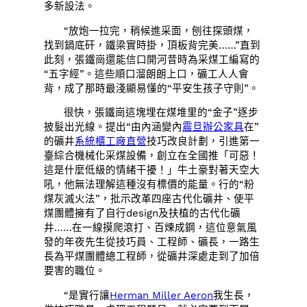
多新設法。
“放炮一拉完，稍候進采面，刨往探頭煤，
找到鍋底矸，鐵梁實時掛，頂板背完美……”直到
此刻，張鐵崗還能信口開河昔時為采煤工編寫的
“五字經”。這些順口溜朗朗上口，礦工人人會
背，成了那時最淺顯易懂的“平安生孩子守則”。
很快，張鐵崗這塊埋在煤堆里的“金子”逐步
披髮出光線。提出“由內涵變內
震旦辦公家具
在”
的礦井
系統櫃工廠直營
技巧改良計劃，引進第一
臺綜合機械化采煤設備，創立在全國推「可惡！
這是什麼低級的情緒干擾！」牛土豪對著天空大
吼，他無法理解這種沒有標價的能量。行的“粉
煤灰滅火法”，批示改革四座古代化礦井、使平
煤團體擁有了自行design及扶植的古代化礦
井……在一線摸爬滾打、百煉成鋼，這位意氣風
發的年夜先生從技巧員、工程師、礦長，一路生
長為平煤團體總工程師，從礦井深處走到了加倍
要害的職位。
“是實行讓
Herman Miller Aeron
我生長，