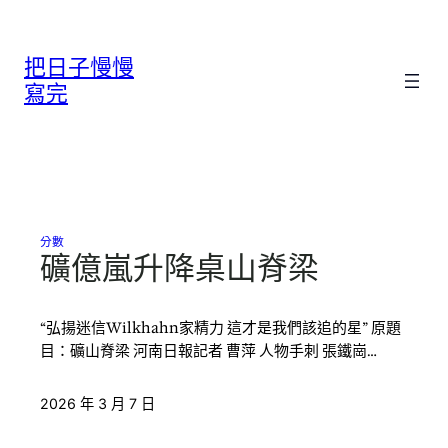
跳
至
把日子慢慢
主
要
寫完
內
容
分數
礦億嵐升降桌山脊梁
“弘揚迷信Wilkhahn家精力 這才是我們該追的星” 原題
目：礦山脊梁 河南日報記者 曹萍 人物手刺 張鐵崗…
2026 年 3 月 7 日