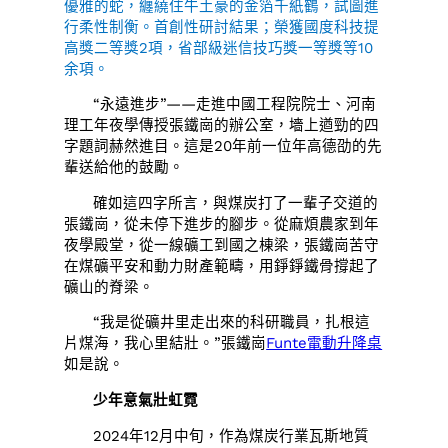
優雅的蛇，纏繞住牛土豪的金箔千紙鶴，試圖進
行柔性制衡。首創性研討結果；榮獲國度科技提
高獎二等獎2項，省部級迷信技巧獎一等獎等10
余項。
“永遠進步”——走進中國工程院院士、河南
理工年夜學傳授張鐵崗的辦公室，墻上遒勁的四
字題詞赫然進目。這是20年前一位年高德劭的先
輩送給他的鼓勵。
確如這四字所言，與煤炭打了一輩子交道的
張鐵崗，從未停下進步的腳步。從麻煩農家到年
夜學殿堂，從一線礦工到國之棟梁，張鐵崗苦守
在煤礦平安和動力財產範疇，用錚錚鐵骨撐起了
礦山的脊梁。
“我是從礦井里走出來的科研職員，扎根這
片煤海，我心里結壯。”張鐵崗
Funte電動升降桌
如是說。
少年意氣壯虹霓
2024年12月中旬，作為煤炭行業瓦斯地質