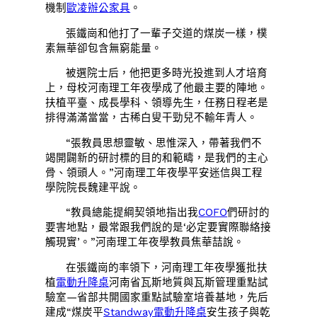
機制
歐凌辦公家具
。
張鐵崗和他打了一輩子交道的煤炭一樣，樸
素無華卻包含無窮能量。
被選院士后，他把更多時光投進到人才培育
上，母校河南理工年夜學成了他最主要的陣地。
扶植平臺、成長學科、領導先生，任務日程老是
排得滿滿當當，古稀白叟干勁兒不輸年青人。
“張教員思想靈敏、思惟深入，帶著我們不
竭開闢新的研討標的目的和範疇，是我們的主心
骨、領頭人。”河南理工年夜學平安迷信與工程
學院院長魏建平說。
“教員總能提綱契領地指出我
COFO
們研討的
要害地點，最常跟我們說的是‘必定要實際聯絡接
觸現實’。”河南理工年夜學教員焦華喆說。
在張鐵崗的率領下，河南理工年夜學獲批扶
植
電動升降桌
河南省瓦斯地質與瓦斯管理重點試
驗室—省部共開國家重點試驗室培養基地，先后
建成“煤炭平
Standway電動升降桌
安生孩子與乾