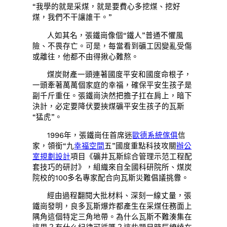
“我學的就是采煤，就是要費心多挖煤、挖好
煤，我們不干讓誰干。”
人如其名，張鐵崗像個“鐵人”普通不懼風
險、不畏存亡。可是，每當看到礦工因變亂受傷
或離往，他都不由得揪心難熬。
煤炭財產一頭連著國度平安和國度命根子，
一頭牽著萬萬個家庭的幸福，確保平安生孩子是
副千斤重任。張鐵崗決然把擔子扛在肩上，暗下
決計，必定要降伏要挾煤礦平安生孩子的瓦斯
“猛虎”。
1996年，張鐵崗任首席迷
歐德系統傢俱
信
家，領銜“九
幸福空間
五”國度重點科技攻關
辦公
室規劃設計
項目《礦井瓦斯綜合管理示范工程配
套技巧的研討》，組織來自全國科研院所、煤炭
院校的100多名專家配合向瓦斯災難倡議挑釁。
經由過程翻閱大批材料、深刻一線丈量，張
鐵崗發明，良多瓦斯爆炸都產生在采煤任務面上
隅角這個特定三角地帶。為什么瓦斯不難湊集在