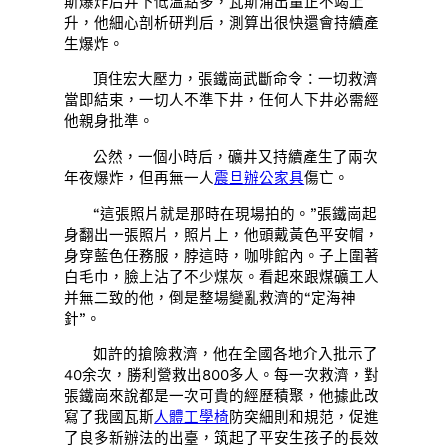
斯爆炸后井下低溫點多，瓦斯涌出量正不竭上
升，他細心剖析研判后，測算出很快還會持續產
生爆炸。
頂住宏大壓力，張鐵崗武斷命令：一切救濟
當即結束，一切人不準下井，任何人下井必需經
他親身批準。
公然，一個小時后，礦井又持續產生了兩次
年夜爆炸，但再無一人
震旦辦公家具
傷亡。
“這張照片就是那時在現場拍的。”張鐵崗起
身翻出一張照片，照片上，他頭戴黃色平安帽，
身穿藍色任務服，脖這時，咖啡館內。子上圍著
白毛巾，臉上沾了不少煤灰。看起來跟煤礦工人
并無二致的他，倒是整場變亂救濟的“定海神
針”。
如許的搶險救濟，他在全國各地介入批示了
40余次，勝利營救出800多人。每一次救濟，對
張鐵崗來說都是一次可貴的經歷積聚，他據此改
寫了我國瓦斯
人體工學椅
防突細則和規范，促進
了良多新辦法的出臺，筑起了平安生孩子的長效