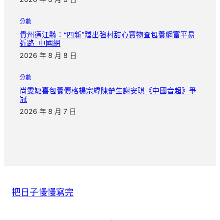
分數
貴州德江縣：“四新”蹚出強村甜心寶物查包養網富平易
近路_中國網
2026 年 8 月 8 日
分數
尚雯婕喜包養價格楊宗緯陳楚生謝安琪《中國音超》爭
冠
2026 年 8 月 7 日
把日子慢慢寫完