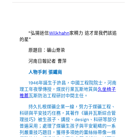
“弘揚迷信
Wilkhahn
家精力 這才是我們該追
的星”
原題目：礦山脊梁
河南日報記者 曹萍
人物手刺 張鐵崗
1946年誕生于許昌，中國工程院院士，河南
理工年夜學傳授，煤炭行業瓦斯地質與
久坐椅子
推薦
瓦斯防治工程研討中間主任。
持久扎根煤礦企業一線，努力于煤礦工程、
科研與平安技巧任務，其著作《礦井瓦斯綜合管
理技巧》被生孩子、講授、design、科研等部分
普遍采用；處理了煤礦生孩子與平安範疇的一系
列嚴重技巧題目，獲得多項她的蕾絲絲帶像一條