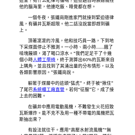
這里？有什么紀律可循嗎？這些題目時辰繚繞在
他的腦海里，他連吃飯、睡覺都在想。
一個冬夜，張鐵崗剛進家門就接到緊迫德律
風，有礦井瓦斯超限。他二話沒說當即趕到礦
上。
頂著凜凜的冷風，他和技巧員一路，下到地
下采煤面停止不雅測。一小時、兩小時……餓了
啃塊饅頭，渴了喝口涼水。“我們足足干了十幾
個小時
人體工學椅
，終于測算出60%的瓦斯來自
上隅角，並且找到了其涌出量的分布情形，以及
各類影響原因。”張鐵崗說。
躲匿于煤層中的這頭“猛虎”，終于被“揪住”
了尾巴
系統櫃工廠直營
。若何“征服”它，成了接
上去的困難。
在礦井中應用電動風機，不難發生火花招致
瓦斯爆炸。能不克不及用一種不帶電的風機把瓦
斯抽出來？
有設法就往干。應用“高壓水射流風機”“無