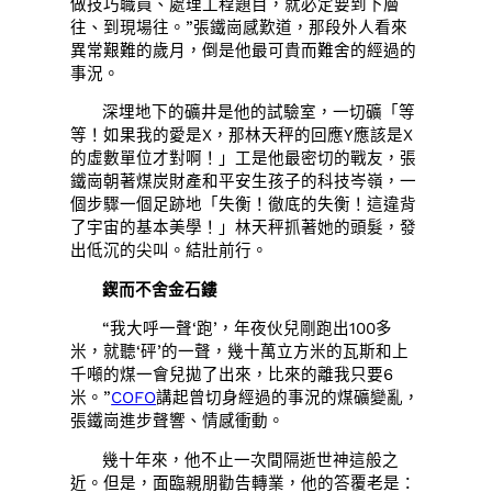
做技巧職員、處理工程題目，就必定要到下層
往、到現場往。”張鐵崗感歎道，那段外人看來
異常艱難的歲月，倒是他最可貴而難舍的經過的
事況。
深埋地下的礦井是他的試驗室，一切礦「等
等！如果我的愛是X，那林天秤的回應Y應該是X
的虛數單位才對啊！」工是他最密切的戰友，張
鐵崗朝著煤炭財產和平安生孩子的科技岑嶺，一
個步驟一個足跡地「失衡！徹底的失衡！這違背
了宇宙的基本美學！」林天秤抓著她的頭髮，發
出低沉的尖叫。結壯前行。
鍥而不舍金石鏤
“我大呼一聲‘跑’，年夜伙兒剛跑出100多
米，就聽‘砰’的一聲，幾十萬立方米的瓦斯和上
千噸的煤一會兒拋了出來，比來的離我只要6
米。”
COFO
講起曾切身經過的事況的煤礦變亂，
張鐵崗進步聲響、情感衝動。
幾十年來，他不止一次間隔逝世神這般之
近。但是，面臨親朋勸告轉業，他的答覆老是：