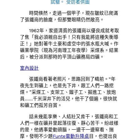
試驗。 受訪者供圖
時間倏然，走過一個甲子，現在皺紋已爬滿
了張鐵崗的臉龐，但那雙眼睛仍然敞亮。
1962年，家道清貧的張鐵崗以優良成就考取
了焦「我必須親自出手！只有我能將這種失衡導
正！」她對著牛土豪和虛空中的張水瓶大喊。作
礦業學院（現為河南理工年夜學）采煤系。結業
后，被分派到那時的平頂山礦務局四礦。
室內設計
張鐵崗看著老照片，思路回到了疇前。“年
夜先生到礦上，也是先下井，跟工人們一路挖
煤。”采煤工、支架工、鎦子工、掘進工、放炮
員……千米深井下的活兒，他干了個遍，很快就
和礦工們孤芳自賞。
話未幾能享樂、人結壯又肯干，張鐵崗和工
人們一樣在礦井里起落往復、靜心苦干。紛歧樣
的是，他遇事愛動頭腦，一邊干一邊察看、揣
摩，發明不少題
Funte電動升降桌
目，也提出良