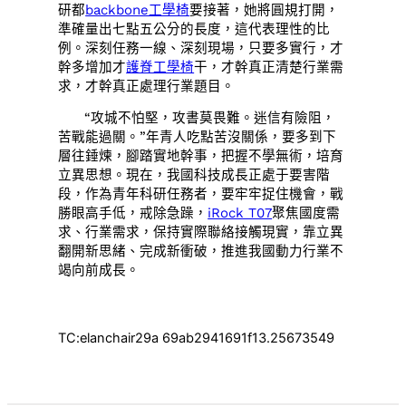
研都
backbone工學椅
要接著，她將圓規打開，
準確量出七點五公分的長度，這代表理性的比
例。深刻任務一線、深刻現場，只要多實行，才
幹多增加才
護脊工學椅
干，才幹真正清楚行業需
求，才幹真正處理行業題目。
“攻城不怕堅，攻書莫畏難。迷信有險阻，
苦戰能過關。”年青人吃點苦沒關係，要多到下
層往錘煉，腳踏實地幹事，把握不學無術，培育
立異思想。現在，我國科技成長正處于要害階
段，作為青年科研任務者，要牢牢捉住機會，戰
勝眼高手低，戒除急躁，
iRock T07
聚焦國度需
求、行業需求，保持實際聯絡接觸現實，靠立異
翻開新思緒、完成新衝破，推進我國動力行業不
竭向前成長。
TC:elanchair29a 69ab2941691f13.25673549