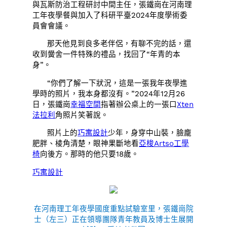
與瓦斯防治工程研討中間主任，張鐵崗在河南理
工年夜學餐與加入了科研平臺2024年度學術委
員會會議。
那天他見到良多老伴侶，有聊不完的話，還
收到黌舍一件特殊的禮品，找回了“年青的本
身”。
“你們了解一下狀況，這是一張我年夜學進
學時的照片，我本身都沒有。”2024年12月26
日，張鐵崗
幸福空間
指著辦公桌上的一張口
Xten
法拉利
角照片笑著說。
照片上的
巧寓設計
少年，身穿中山裝，臉龐
肥胖、棱角清楚，眼神果斷地看
亞梭Artso工學
椅
向後方。那時的他只要18歲。
巧寓設計
在河南理工年夜學國度重點試驗室里，張鐵崗院
士（左三）正在領導團隊青年教員及博士生展開